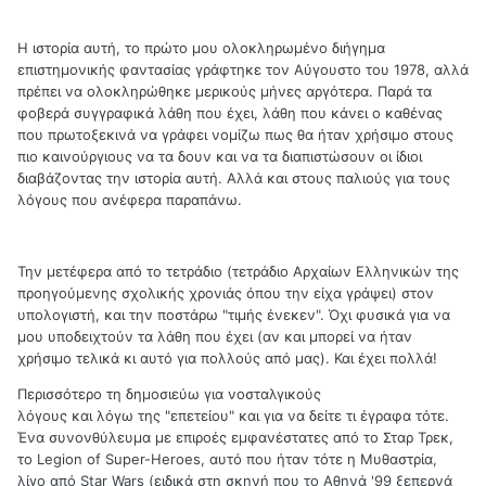
Η ιστορία αυτή, το πρώτο μου ολοκληρωμένο διήγημα
επιστημονικής φαντασίας γράφτηκε τον Αύγουστο του 1978, αλλά
πρέπει να ολοκληρώθηκε μερικούς μήνες αργότερα. Παρά τα
φοβερά συγγραφικά λάθη που έχει, λάθη που κάνει ο καθένας
που πρωτοξεκινά να γράφει νομίζω πως θα ήταν χρήσιμο στους
πιο καινούργιους να τα δουν και να τα διαπιστώσουν οι ίδιοι
διαβάζοντας την ιστορία αυτή. Αλλά και στους παλιούς για τους
λόγους που ανέφερα παραπάνω.
Την μετέφερα από το τετράδιο (τετράδιο Αρχαίων Ελληνικών της
προηγούμενης σχολικής χρονιάς όπου την είχα γράψει) στον
υπολογιστή, και την ποστάρω "τιμής ένεκεν". Όχι φυσικά για να
μου υποδειχτούν τα λάθη που έχει (αν και μπορεί να ήταν
χρήσιμο τελικά κι αυτό για πολλούς από μας). Και έχει πολλά!
Περισσότερο τη δημοσιεύω για νοσταλγικούς
λόγους και λόγω της "επετείου" και για να δείτε τι έγραφα τότε.
Ένα συνονθύλευμα με επιροές εμφανέστατες από το Σταρ Τρεκ,
το Legion of Super-Heroes, αυτό που ήταν τότε η Μυθαστρία,
λίγο από Star Wars (ειδικά στη σκηνή που το Αθηνά '99 ξεπερνά