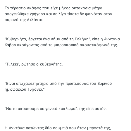
Το τέραστιο σκάφος που είχε μήκος οκτακόσια μέτρα
απογειώθηκε γρήγορα και σε λίγο τίποτα δε φαινόταν στον
ουρανό της Ατλάντα.
"Κυβερνήτα, έρχεται ένα σήμα από τη Σελήνη", είπε η Ανντάνα
Κάβορ ακούγοντας από το μικροσκοπικό ακουστικόφωνό της.
"Τι λέει", ρώτησε ο κυβερνήτης.
"Είναι αποχαιρετηστήριο από την πρωτεύουσα του Βορινού
ημισφαιρίου Τυχόνια."
"Να το ακούσουμε σε γενικό κύκλωμα", της είπε αυτός.
Η Ανντάνα πατώντας δύο κουμπιά που ήταν μπροστά της,