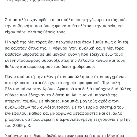
Στο μεταξύ είχαν έρθει και οι υπόλοιποι στη γέφυρα, εκτός από
την κυβερνήτη που όπως φαίνεται θα εξέτασε την πορεία, και
είχαν πάρει όλοι τις θέσεις τους.
Η χαρά της Μεντόρας δεν περιγράφεται όταν έμαθε πως ο Άνταμ
θα καθόταν δίπλα της. Η γέφυρα ήταν κυκλική και η Μεντόρα
καθόταν μπροστά σε μια μεγάλη οθόνη που έδειχνε έξω τους
ενενηνταόροφους ουρανοξύστες της Ατλάντα καθώς και τους
θόλους και αερόδρομους του διαστημοδρόμιου.
Πάνω από αυτή την οθόνη ήταν μια άλλη που ήταν συγχρόνως
και τηλεσκόπιο και έδειχνε το σημείο προορισμού. Την πόλη
Έλντοκ πάνω στον Κρόνο. Αριστερά και δεξιά υπήρχαν δυό άλλες
οθόνες που έδειχναν το διάστημα. Και φυσικά μπροστά της
υπήρχαν ταμπλώ με πίνακες, κουμπιά, μοχλούς σχέδια των
κυκλωμάτων που συνδεόντουσαν με το νευρικό σύστημα του
εγκεφάλου, καθώς και μικρόφωνα μεταφραστές και ότι άλλο
μπορούσε να προσφέρει η υπερ-ανεπτυγμένη τεχνολογία της Γης
του 2399 μ.Χ.
Υπήρχαν τρεις θέσεις δεξιά και τρεις αριστερά από τη Μεντόρα