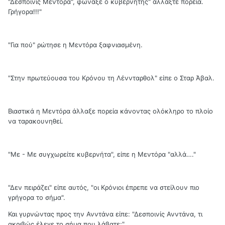
"Δεσποινίς Μεντόρα", φώναξε ο κυβερνήτης" αλλάξτε πορεία.
Γρήγορα!!!"
"Για πού" ρώτησε η Μεντόρα ξαφνιασμένη.
"Στην πρωτεύουσα του Κρόνου τη Λέννταρθολ" είπε ο Σταρ Άβαλ.
Βιαστικά η Μεντόρα άλλαξε πορεία κάνοντας ολόκληρο το πλοίο
να ταρακουνηθεί.
"Με - Με συγχωρείτε κυβερνήτα", είπε η Μεντόρα "αλλά…."
"Δεν πειράζει" είπε αυτός, "οι Κρόνιοι έπρεπε να στείλουν πιο
γρήγορα το σήμα".
Και γυρνώντας προς την Ανντάνα είπε: "Δεσποινίς Ανντάνα, τι
ακριβώς έλεγε το σήμα που λάβατε;"