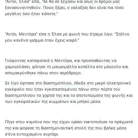
"Αντίο, Έλσα" είπε, "δε θα σε ξεχάσω και ίσως οι δρόμοι μας
ξανασυναντηθούν. Ποιος ξέρει, ο γαλαξίας δεν είναι πια τόσο
μεγάλος όσο ήταν κάποτε."
"Αντίο, Μεντόρα" είπε η Έλσα με φωνή που έτρεμε λίγο. "Στέλνε
μου κανένα γράμμα όταν έχεις καιρό."
Γνέφοντας καταφατικά η Μεντόρα, και προσπαθώντας να
χαμογελάσει, φίλησε τη μαυρομάλλα κοπέλλα στο μάγουλο και
απομακρύνθηκε πάνω στον αερόδρομο.
Σε λίγο έφτασε στο διαστημόπλοιο, έδειξε στο μικρό ηλεκτρονικό
εγκέφαλο που ήταν εγκατεστειμένος πάνω στην πόρτα του
διαστημοπλοίου τα χαρτιά της και τα αποτυπώματα της φωνής και
των εγκεφαλικών της κυμμάτων και μπήκε μέσα.
Πήγε στην καμπίνα που της είχαν ορίσει τακτοποίησε τα πράγματά
της και φόρεσε τη διαστημοναυτική στολή της που βρήκε μέσα
σ'ένα εντοιχισμένο συρτάρι.