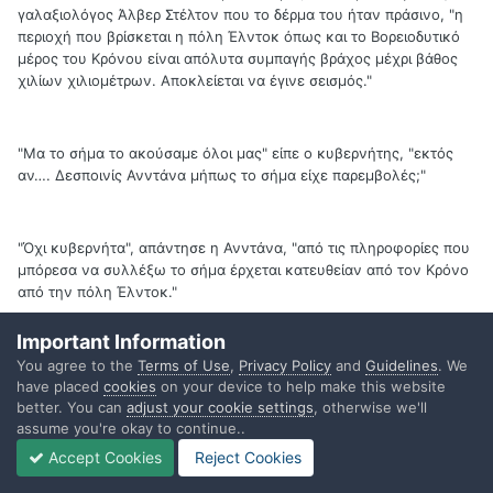
γαλαξιολόγος Άλβερ Στέλτον που το δέρμα του ήταν πράσινο, "η
περιοχή που βρίσκεται η πόλη Έλντοκ όπως και το Βορειοδυτικό
μέρος του Κρόνου είναι απόλυτα συμπαγής βράχος μέχρι βάθος
χιλίων χιλιομέτρων. Αποκλείεται να έγινε σεισμός."
"Μα το σήμα το ακούσαμε όλοι μας" είπε ο κυβερνήτης, "εκτός
αν…. Δεσποινίς Ανντάνα μήπως το σήμα είχε παρεμβολές;"
"Όχι κυβερνήτα", απάντησε η Ανντάνα, "από τις πληροφορίες που
μπόρεσα να συλλέξω το σήμα έρχεται κατευθείαν από τον Κρόνο
από την πόλη Έλντοκ."
Important Information
"Τότε", είπε ο κυβερνήτης, "το σήμα πρέπει να είναι ψεύτικο ή
You agree to the
Terms of Use
,
Privacy Policy
and
Guidelines
. We
have placed
cookies
on your device to help make this website
καμμία φάρσα!"
better. You can
adjust your cookie settings
, otherwise we'll
assume you're okay to continue..
Accept Cookies
Reject Cookies
"Προσεδαφιζόμαστε στην πόλη Λέννταρθολ," είπε η Μεντόρα.