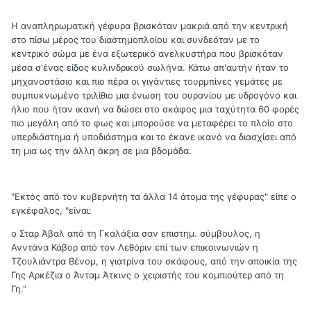
Η αναπληρωματική γέφυρα βρισκόταν μακριά από την κεντρική
στο πίσω μέρος του διαστημοπλοίου και συνδεόταν με το
κεντρικό σώμα με ένα εξωτερικό ανελκυστήρα που βρισκόταν
μέσα σ'ένας είδος κυλινδρικού σωλήνα. Κάτω απ'αυτήν ήταν το
μηχανοστάσιο και πιο πέρα οι γιγάντιες τουρμπίνες γεμάτες με
συμπυκνωμένο τριλίθιο μια ένωση του ουρανίου με υδρογόνο και
ήλιο που ήταν ικανή να δώσει στο σκάφος μια ταχύτητα 60 φορές
πιο μεγάλη από το φως και μπορούσε να μεταφέρει το πλοίο στο
υπερδιάστημα ή υποδιάστημα και το έκανε ικανό να διασχίσει από
τη μια ως την άλλη άκρη σε μια βδομάδα.
"Εκτός από τον κυβερνήτη τα άλλα 14 άτομα της γέφυρας" είπε ο
εγκέφαλος, "είναι:
o Σταρ Άβαλ από τη Γκαλάξια σαν επιστημ. σύμβουλος, η
Ανντάνα Κάβορ από τον Λεθόριν επί των επικοινωνιών η
Τζουλιάντρα Βένομ, η γιατρίνα του σκάφους, από την αποικία της
Γης Αρκέζια ο Άνταμ Άτκινς ο χειριστής του κομπιούτερ από τη
Γη."