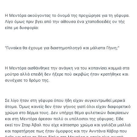
Η Μεντόρα ακούγοντας το όνομά της προχώρησε για τη γέφυρα.
Λίγο όμως πριν βγει από την αίθουσα ένα χταποδοειδές ον τής
είπε με δυσφορία:
"Γυναίκα θα έχουμε για διαστημοπλοηγό και μάλιστα Γήινη;"
Η Μεντόρα αισθάνθηκε την ανάγκη να του κοπανίσει καμμιά στα
μούτρα αλλά επειδή δεν ήξερε πού ακριβώς ήταν κρατήθηκε και
συνέχισε το δρόμο της.
Σε λίγο ήταν στη γέφυρα όπου ήδη είχαν συγκεντρωθεί μερικά
άτομα. Όμως κανείς δεν ήταν γήινος γιατί όλοι είχαν διαφορετικό
χρώμα στο δέρμα τους. Δεν υπήρχε θέμα φυλετικών διακρίσεων
και στη Μεντόρα άρεσαν πολύ οι υπόλοιποι της γέφυρας. Είδε
εκεί τον Σταρ Άβαλ που είχε κάτασπρο χρώμα και γαλάζια μαλλιά
και παρατήρησε πως ήταν όμορφος και την Ανντάνα Κάβορ που
ήρθε και πήρε τη θέση δίπλα στη Μεντόρα η οποία είχε σκιστά