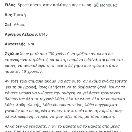
Είδος:
Space opera, στην καλύτερη περίπτωση.
Βία;
Tυπική.
Σεξ;
Αθώο.
Αριθμός Λέξεων:
6145
Αυτοτελής;
Ναι.
Σχόλια:
Ίσως μετά από "30 χρόνια" να ψάξετε ανάμεσα σε
κιτρινισμένα τετράδια, ή έστω κιτρινισμένα cd/dvd, και μέσα στη
σκόνη να ανακαλύψετε το πρώτο διήγημα που γράψατε όταν
ήσασταν 16 χρόνων.
Αν τότε έχει σημασία ακόμα για σας αυτό, αν ακόμα ενδιαφέρεστε
για τη συγγραφή, ίσως θελήσετε να το διαβάσετε ξανά. Και αν το
κάνετε μπορεί να νιώσετε την ανάγκη να γελάσετε τρανταχτά
βλέποντας όλα τα τεχνικά λάθη, όλα τα κλισέ, όλα τα νοηματικά
λάθη, λάθη πλοκής, λάθη characterization, λάθη συγγραφικά
γενικώς που σε σημεία κάνουν την ιστορία σας, την πρώτη σας
ολοκληρωμένη ιστορία, να φαντάζει τόσο, μα τόσο κωμική.
Αλλά δεν θα γελάσετε, ή αν το κάνετε θα το κάνετε από μέσα