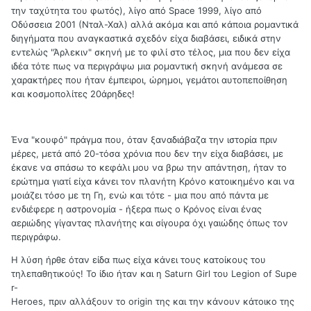
την ταχύτητα του φωτός), λίγο από Space 1999, λίγο από
Οδύσσεια 2001 (Νταλ-Χαλ) αλλά ακόμα και από κάποια ρομαντικά
διηγήματα που αναγκαστικά σχεδόν είχα διαβάσει, ειδικά στην
εντελώς "Άρλεκιν" σκηνή με το φιλί στο τέλος, μια που δεν είχα
ιδέα τότε πως να περιγράψω μια ρομαντική σκηνή ανάμεσα σε
χαρακτήρες που ήταν έμπειροι, ώρημοι, γεμάτοι αυτοπεποίθηση
και κοσμοπολίτες 20άρηδες!
Ένα "κουφό" πράγμα που, όταν ξαναδιάβαζα την ιστορία πριν
μέρες, μετά από 20-τόσα χρόνια που δεν την είχα διαβάσει, με
έκανε να σπάσω το κεφάλι μου να βρω την απάντηση, ήταν το
ερώτημα γιατί είχα κάνει τον πλανήτη Κρόνο κατοικημένο και να
μοιάζει τόσο με τη Γη, ενώ και τότε - μια που από πάντα με
ενδιέφερε η αστρονομία - ήξερα πως ο Κρόνος είναι ένας
αεριώδης γίγαντας πλανήτης και σίγουρα όχι γαιώδης όπως τον
περιγράφω.
Η λύση ήρθε όταν είδα πως είχα κάνει τους κατοίκους του
τηλεπαθητικούς! Το ίδιο ήταν και η Saturn Girl του Legion of Supe
r-
Heroes, πριν αλλάξουν το origin της και την κάνουν κάτοικο της