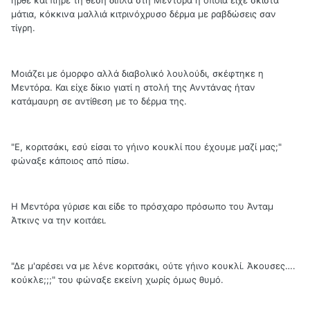
μάτια, κόκκινα μαλλιά κιτρινόχρυσο δέρμα με ραβδώσεις σαν
τίγρη.
Μοιάζει με όμορφο αλλά διαβολικό λουλούδι, σκέφτηκε η
Μεντόρα. Και είχε δίκιο γιατί η στολή της Ανντάνας ήταν
κατάμαυρη σε αντίθεση με το δέρμα της.
"Ε, κοριτσάκι, εσύ είσαι το γήινο κουκλί που έχουμε μαζί μας;"
φώναξε κάποιος από πίσω.
Η Μεντόρα γύρισε και είδε το πρόσχαρο πρόσωπο του Άνταμ
Άτκινς να την κοιτάει.
"Δε μ'αρέσει να με λένε κοριτσάκι, ούτε γήινο κουκλί. Άκουσες….
κούκλε;;;" του φώναξε εκείνη χωρίς όμως θυμό.