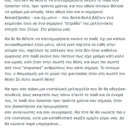
σας. Γιατί δεν θα θέλετε να στεναχωρήσετε εκείνο το παιδί που
ήσασταν τότε, πριν τριάντα χρόνια, και που αθώα τελείως θέλησε
να γράψει μια ιστορία, τόσο αθώα όσο και οι σημερινοί
δεκαεξάρηδες - και όχι μόνο - που δειλά-δειλά βάζουν ένα
κειμενάκι τους σε ένα σημερινό "τετράδιο" της μελλοντικής
εποχής που ζούμε. Στο φόρουμ μας.
Και δε θα θέλετε να στεναχωρήσετε εκείνο το παιδί, όχι για κάποιο
συναισθηματικό λόγο μόνο, αλλά γιατί παρ'όλα τα λάθη στην
ιστορία του, παρ'όλες τις ατέλειες που τότε δεν ήταν καθόλου
εμφανείς στο παιδί εκείνο που πίστευε πως είχε γράψει κάτι καλό
και ωραίο, κάτι ήταν στην σωστή του θέση, και ίσως πιο σωστή
από τους "σοφιστικέ" ανθρώπους που είστε σήμερα. Το πνεύμα
του, ο θαυμασμός για το χώρο της φαντασίας ήταν στη σωστή του
θέση! Σε πολύ σωστή θέση!
Και πριν σας πιάσει μια νοσταλγική μελαγχολία που δε θα οδηγήσει
πουθενά, ίσως σκεφτείτε πως πάνω σ'αυτό το παιδί και τα όνειρά
του, το παιδί που ήσασταν πριν τριάντα χρόνια σαν σήμερα, ήταν
που βασιστήκατε και προχωρήσατε
σαν αναγνώστες και σαν συγγραφείς. Και τότε δε θα νιώσετε πια ο
ύτε νοσταλγία, ούτε μια καταθλιπτική γκρίζα ομίχλη γύρω σας. Δε
θα νιώσετε παρά υπερηφάνια....