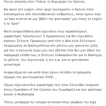
Γήινης αποικίας στον Τιτάνα, το δορυφόρο του Κρόνου.
Και αφού στο Legion, στην αρχή τουλάχιστον ο Κρόνος ήταν
κατοικημένος από τηλεπαθητικούς ανθρώπους, ποιος ήμουν εγώ
να πάω ενάντια σε μια
"βίβλο της φαντασίας"
μου όπως το Legion
ή το Τρεκ?
Mετά αναρωτήθηκα γιατί είχα κάνει τους περισσότερους
χαρακτήρες "εξωγήινους" ή Αμερικανούς και δεν είχα βάλει
κάποιον Έλληνα. Προφανώς γιατί τότε η ιδέα ενός Ελληνικού
πληρώματος σε διαστημόπλοιο στο μέλλον μου φαινόταν χαζή,
μια που η κοινωνία γύρω μου που έβλεπα τότε δεν μου έδινε την
παραμικρή ελπίδα πως οι Έλληνες ενδιαφέρονταν για το διάστημα,
το μέλλον, την τεχνολογία, ή την ε.φ. και το φανταστικό
γενικότερα.
Αναρωτιέμαι αν και κατά πόσο έχουν αλλάξει τα πράγματα
σήμερα, στο φουτουριστικό 2008....
(Όμως είχα κανα δυο χαρακτήρες που ήταν Ελληνίδες ανάμεσα
στους Guardians of the Cosmos που ζωγράφιζα και που αργότερα
έγιναν η Μυθαστρία).
Τέλος, μετέφερα την ιστορία αυτούσια όπως ακριβώς την είχα