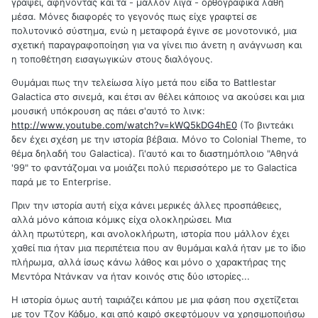
γράψει, αφήνοντας και τα - μάλλον λίγα - ορθογραφικά λάθη
μέσα. Μόνες διαφορές το γεγονός πως είχε γραφτεί σε
πολυτονικό σύστημα, ενώ η μεταφορά έγινε σε μονοτονικό, μια
σχετική παραγραφοποίηση για να γίνει πιο άνετη η ανάγνωση και
η τοποθέτηση εισαγωγικών στους διαλόγους.
Θυμάμαι πως την τελείωσα λίγο μετά που είδα το Battlestar
Galactica στο σινεμά, και έτσι αν θέλει κάποιος να ακούσει και μια
μουσική υπόκρουση ας πάει σ'αυτό το λινκ:
http://www.youtube.com/watch?v=kWQ5kDG4hE0
(To βιντεάκι
δεν έχει σχέση με την ιστορία βέβαια. Μόνο το Colonial Theme, το
θέμα δηλαδή του Galactica). Γι'αυτό και το διαστημόπλοιο "Αθηνά
'99" το φαντάζομαι να μοιάζει πολύ περισσότερο με το Galactica
παρά με το Enterprise.
Πριν την ιστορία αυτή είχα κάνει μερικές άλλες προσπάθειες,
αλλά μόνο κάποια κόμικς είχα ολοκληρώσει. Μια
άλλη πρωτύτερη, και ανολοκλήρωτη, ιστορία που μάλλον έχει
χαθεί πια ήταν μια περιπέτεια που αν θυμάμαι καλά ήταν με το ίδιο
πλήρωμα, αλλά ίσως κάνω λάθος και μόνο ο χαρακτήρας της
Μεντόρα Ντάνκαν να ήταν κοινός στις δύο ιστορίες...
Η ιστορία όμως αυτή ταιριάζει κάπου με μια φάση που σχετίζεται
με τον Τζον Κάδμο, και από καιρό σκεφτόμουν να χρησιμοποιήσω