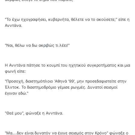
"Το έχω ηχογραφήσει, κυβερνήτα, θέλετε να το ακούσετε;" είπε η
Ανντάνα.
"Ναι, θέλω να δω ακριβώς τι λέει!"
Η Ανντάνα πάτησε το κουμπί του ηχητικού συγκροτήματος και μια
φωνή είπε:
"Προσοχή, διαστημόπλοιο 'Αθηνά '99', μην προσεδαφιστείτε στην
Έλντοκ. Το διαστημοδρόμιο γέμισε ρωγμές. Δυνατοί σεισμοί
έγιναν εδώ."
"Θεέ μου", φώναξε η Ανντάνα.
"Μα….δεν είναι δυνατόν να έγινε σεισμός στον Κρόνο" φώναξε ο