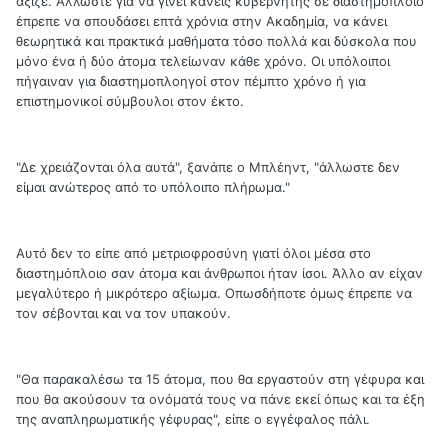
άξιζε. Άλλωστε για να γίνει κανείς κυβερνήτης σε διαστημόπλοιο
έπρεπε να σπουδάσει επτά χρόνια στην Ακαδημία, να κάνει
θεωρητικά και πρακτικά μαθήματα τόσο πολλά και δύσκολα που
μόνο ένα ή δύο άτομα τελείωναν κάθε χρόνο. Οι υπόλοιποι
πήγαιναν για διαστημοπλοηγοί στον πέμπτο χρόνο ή για
επιστημονικοί σύμβουλοι στον έκτο.
"Δε χρειάζονται όλα αυτά", ξανάπε ο Μπλέηντ, "άλλωστε δεν
είμαι ανώτερος από το υπόλοιπο πλήρωμα."
Αυτό δεν το είπε από μετριοφροσύνη γιατί όλοι μέσα στο
διαστημόπλοιο σαν άτομα και άνθρωποι ήταν ίσοι. Άλλο αν είχαν
μεγαλύτερο ή μικρότερο αξίωμα. Οπωσδήποτε όμως έπρεπε να
τον σέβονται και να τον υπακούν.
"Θα παρακαλέσω τα 15 άτομα, που θα εργαστούν στη γέφυρα και
που θα ακούσουν τα ονόματά τους να πάνε εκεί όπως και τα έξη
της αναπληρωματικής γέφυρας", είπε ο εγγέφαλος πάλι.