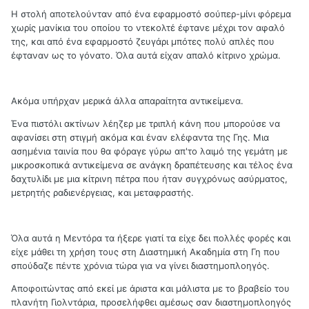
Η στολή αποτελούνταν από ένα εφαρμοστό σούπερ-μίνι φόρεμα
χωρίς μανίκια του οποίου το ντεκολτέ έφτανε μέχρι τον αφαλό
της, και από ένα εφαρμοστό ζευγάρι μπότες πολύ απλές που
έφταναν ως το γόνατο. Όλα αυτά είχαν απαλό κίτρινο χρώμα.
Ακόμα υπήρχαν μερικά άλλα απαραίτητα αντικείμενα.
Ένα πιστόλι ακτίνων λέηζερ με τριπλή κάνη που μπορούσε να
αφανίσει στη στιγμή ακόμα και έναν ελέφαντα της Γης. Μια
ασημένια ταινία που θα φόραγε γύρω απ'το λαιμό της γεμάτη με
μικροσκοπικά αντικείμενα σε ανάγκη δραπέτευσης και τέλος ένα
δαχτυλίδι με μια κίτρινη πέτρα που ήταν συγχρόνως ασύρματος,
μετρητής ραδιενέργειας, και μεταφραστής.
Όλα αυτά η Μεντόρα τα ήξερε γιατί τα είχε δει πολλές φορές και
είχε μάθει τη χρήση τους στη Διαστημική Ακαδημία στη Γη που
σπούδαζε πέντε χρόνια τώρα για να γίνει διαστημοπλοηγός.
Αποφοιτώντας από εκεί με άριστα και μάλιστα με το βραβείο του
πλανήτη Γιολντάρια, προσελήφθει αμέσως σαν διαστημοπλοηγός