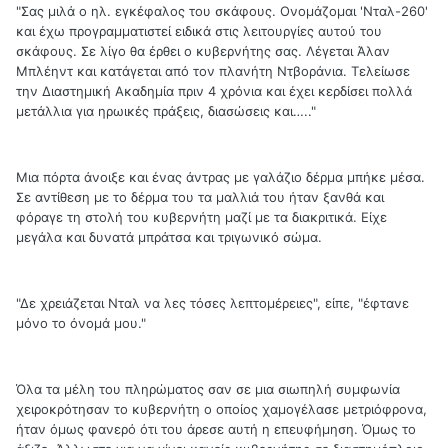
"Σας μιλά ο ηλ. εγκέφαλος του σκάφους. Ονομάζομαι 'Νταλ-260'
και έχω προγραμματιστεί ειδικά στις λειτουργίες αυτού του
σκάφους. Σε λίγο θα έρθει ο κυβερνήτης σας. Λέγεται Άλαν
Μπλέηντ και κατάγεται από τον πλανήτη Ντβοράνια. Τελείωσε
την Διαστημική Ακαδημία πριν 4 χρόνια και έχει κερδίσει πολλά
μετάλλια για ηρωικές πράξεις, διασώσεις και….."
Μια πόρτα άνοιξε και ένας άντρας με γαλάζιο δέρμα μπήκε μέσα.
Σε αντίθεση με το δέρμα του τα μαλλιά του ήταν ξανθά και
φόραγε τη στολή του κυβερνήτη μαζί με τα διακριτικά. Είχε
μεγάλα και δυνατά μπράτσα και τριγωνικό σώμα.
"Δε χρειάζεται Νταλ να λες τόσες λεπτομέρειες", είπε, "έφτανε
μόνο το όνομά μου."
Όλα τα μέλη του πληρώματος σαν σε μια σιωπηλή συμφωνία
χειροκρότησαν το κυβερνήτη ο οποίος χαμογέλασε μετριόφρονα,
ήταν όμως φανερό ότι του άρεσε αυτή η επευφήμηση. Όμως το