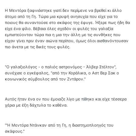
Η Μεντόρα ξαφνιάστηκε γιατί δεν περίμενε να βρεθεί κι άλλο
άτομο από τη Γη. Τώρα μια κρυφή ανησυχία που είχε για το
ποιους θα συναντούσε στο σκάφος της έφυγε. Ήξερε πως ήδη θα
είχε ένα φίλο. Βέβαια όλες σχεδόν οι φυλές του γαλαξία
εμπιστεύονταν τώρα πια η μια την άλλη με τις συνθήκες που
είχαν γίνει πριν έναν αιώνα περίπου, όμως όλοι αισθανόντουσαν
πιο άνετα με τις δικές τους φυλές.
"Ο γαλαξιολόγος - ο παλιός αστρονόμος - Άλβερ Στέλτον",
συνέχισε ο εγκέφαλος, "από την Κοράλικα, ο Αστ Βερ Σακ ο
κοινωνικός σύμβουλος από τον Ζντάρον."
Αυτός ήταν ένα ον που έμοιαζε λίγο με πίθηκο και είχε τέσσερα
χέρια με έξη δάχτυλα το καθένα.
'"Η Μεντόρα Ντάνκαν από τη Γη, η διαστημοπλοηγός του
σκάφους."