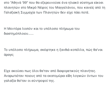
στο "Αθηνά '99" που θα εξερευνούσε ένα ηλιακό σύστημα είκοσι
πλανητών στο Μικρό Νέφος του Μαγγελάνου, που κανείς από τη
Γαλαξιακή Συμμαχία των Πλανητών δεν είχε πάει ποτέ.
Η Μεντόρα λοιπόν και το υπόλοιπο πλήρωμα του
διαστημόπλοιου……
Το υπόλοιπο πλήρωμα, σκέφτηκε η ξανθιά κοπέλλα, πώς θα'ναι
άραγε;
Είχε ακούσει πως όλοι θα'ταν από διαφορετικούς πλανήτες.
Αναρωτιόταν ποιους από τα εκατομύρια είδη λογικών όντων του
γαλαξία θα'ταν οι σύντροφοί της.