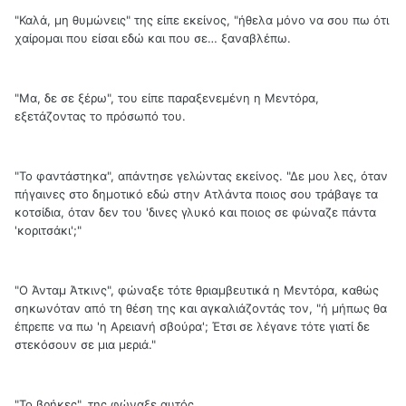
"Καλά, μη θυμώνεις" της είπε εκείνος, "ήθελα μόνο να σου πω ότι
χαίρομαι που είσαι εδώ και που σε… ξαναβλέπω.
"Μα, δε σε ξέρω", του είπε παραξενεμένη η Μεντόρα,
εξετάζοντας το πρόσωπό του.
"Το φαντάστηκα", απάντησε γελώντας εκείνος. "Δε μου λες, όταν
πήγαινες στο δημοτικό εδώ στην Ατλάντα ποιος σου τράβαγε τα
κοτσίδια, όταν δεν του 'δινες γλυκό και ποιος σε φώναζε πάντα
'κοριτσάκι';"
"Ο Άνταμ Άτκινς", φώναξε τότε θριαμβευτικά η Μεντόρα, καθώς
σηκωνόταν από τη θέση της και αγκαλιάζοντάς τον, "ή μήπως θα
έπρεπε να πω 'η Αρειανή σβούρα'; Έτσι σε λέγανε τότε γιατί δε
στεκόσουν σε μια μεριά."
"Το βρήκες", της φώναξε αυτός.