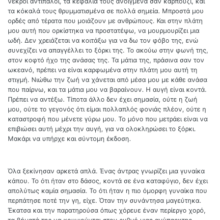
νεκροί αντίπαλοι, τα κεφάλια τους ανοιγμένα σαν καρπούζι, και
τα κόκαλά τους θρυμματισμένα σε πολλά σημεία. Μπροστά μου
ορδές από τέρατα που μοιάζουν με ανθρώπους. Και στην πλάτη
μου αυτή που ορκίστηκα να προστατέψω, να μουρμουρίζει μια
ωδή. Δεν χρειάζεται να κοιτάξω για να δω τον φόβο της, ενώ
συνεχίζει να απαγγέλλει το ξόρκι της. Το ακούω στην φωνή της,
στον κοφτό ήχο της ανάσας της. Τα μάτια της, πράσινα σαν τον
ωκεανό, πρέπει να είναι καρφωμένα στην πλάτη μου αυτή τη
στιγμή. Νιώθω την ζωή να χάνεται από μέσα μου με κάθε ανάσα
που παίρνω, και τα μάτια μου να βαραίνουν. Η αυγή είναι κοντά.
Πρέπει να αντέξω. Τίποτα άλλο δεν έχει σημασία, ούτε η ζωή
μου, ούτε το γεγονός ότι είμαι πολλαπλός φονιάς πλέον, ούτε η
καταστροφή που μένετε γύρω μου. Το μόνο που μετράει είναι να
επιβιώσει αυτή μέχρι την αυγή, για να ολοκληρώσει το ξόρκι.
Μακάρι να υπήρχε και σύντομη έκδοση.
Όλα ξεκίνησαν αρκετά απλά. Ένας άντρας γνωρίζει μια γυναίκα
κάπου. Το ότι ήταν στο δάσος, κοντά σε ένα καταφύγιο, δεν έχει
απολύτως καμία σημασία. Το ότι ήταν η πιο όμορφη γυναίκα που
περπάτησε ποτέ την γη, είχε. Όταν την συνάντησα μαγεύτηκα.
Έκατσα και την παρατηρούσα όπως χόρευε έναν περίεργο χορό,
τα βήματά της να κουνιούνται στον ρυθμό μιας ανύπαρκτης