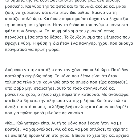
μουσικής. Και γύρο της τα φυτά και τα πουλιά, ακόμα και μικρά
ζώα, να χορεύουν και αυτά στον ίδιο ρυθμό. Έμεινα να τη
κοιτάζω πολύ ώρα. Και όπως παρατηρούσα άρχισα να ξεχωρίζω
τη μουσική που χόρευε. Ήταν το θρόισμα του ανέμου πάνω στα
φύλα των δέντρων. Το μουρμούρισμα του ρυακιού όπως
περνούσε μέσα από το δάσος. Το ζουζούνισμα της μέλισσας που
έψαχνε γύρη. Η φύση η ίδια ήταν ένα πανηγύρι ήχου, που άκουγα
πραγματικά για πρώτη φορά.
Απέμεινα να την κοιτάζω σαν τον χάνο για πολύ ώρα. Ποτέ δεν
κατάλαβα ακριβώς πόση. Το μόνο που ξέρω είναι ότι όταν
τόλμησα τελικά να κουνηθώ από το σημείο που είχα καρφωθεί,
από φόβο μην σταματήσει αυτό το τόσο σαγηνευτικό και
μαγευτικό χορό, ο ήλιος είχε πάρει την κατιούσα. Με ανάλαφρα
και δειλά βήματα την πλησίασα να της μιλήσω. Και όταν τελικά
άνοιξα το στόμα μου, οι λέξεις βγήκαν λες και ήμουν παιδαρέλι
που για πρώτη φορά μιλούσε σε γυναίκα.
«Κα… Καλησπέρα» είπα. Αυτή το μόνο που έκανε ήταν να με
κοιτάξει, να χαμογελάσει γλυκά και να μου απλώσει το χέρι της
σε σιωπηλή πρόσκληση στο χορό. Έπιασα το χέρι της και άρχισα