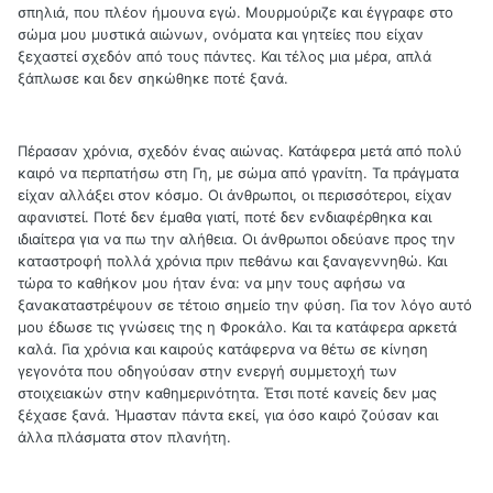
σπηλιά, που πλέον ήμουνα εγώ. Μουρμούριζε και έγγραφε στο
σώμα μου μυστικά αιώνων, ονόματα και γητείες που είχαν
ξεχαστεί σχεδόν από τους πάντες. Και τέλος μια μέρα, απλά
ξάπλωσε και δεν σηκώθηκε ποτέ ξανά.
Πέρασαν χρόνια, σχεδόν ένας αιώνας. Κατάφερα μετά από πολύ
καιρό να περπατήσω στη Γη, με σώμα από γρανίτη. Τα πράγματα
είχαν αλλάξει στον κόσμο. Οι άνθρωποι, οι περισσότεροι, είχαν
αφανιστεί. Ποτέ δεν έμαθα γιατί, ποτέ δεν ενδιαφέρθηκα και
ιδιαίτερα για να πω την αλήθεια. Οι άνθρωποι οδεύανε προς την
καταστροφή πολλά χρόνια πριν πεθάνω και ξαναγεννηθώ. Και
τώρα το καθήκον μου ήταν ένα: να μην τους αφήσω να
ξανακαταστρέψουν σε τέτοιο σημείο την φύση. Για τον λόγο αυτό
μου έδωσε τις γνώσεις της η Φροκάλο. Και τα κατάφερα αρκετά
καλά. Για χρόνια και καιρούς κατάφερνα να θέτω σε κίνηση
γεγονότα που οδηγούσαν στην ενεργή συμμετοχή των
στοιχειακών στην καθημερινότητα. Έτσι ποτέ κανείς δεν μας
ξέχασε ξανά. Ήμασταν πάντα εκεί, για όσο καιρό ζούσαν και
άλλα πλάσματα στον πλανήτη.