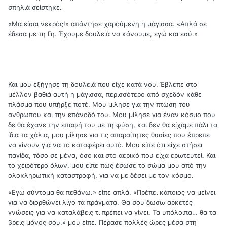
σπηλιά σείστηκε.
«Μα είσαι νεκρός!» απάντησε χαρούμενη η μάγισσα. «Απλά σε
έδεσα με τη Γη. Έχουμε δουλειά να κάνουμε, εγώ και εσύ.»
Και μου εξήγησε τη δουλειά που είχε κατά νου. Έβλεπε στο
μέλλον βαθιά αυτή η μάγισσα, περισσότερο από σχεδόν κάθε
πλάσμα που υπήρξε ποτέ. Μου μίλησε για την πτώση του
ανθρώπου και την επάνοδό του. Μου μίλησε για έναν κόσμο που
δε θα έχανε την επαφή του με τη φύση, και δεν θα είχαμε πάλι τα
ίδια τα χάλια, μου μίλησε για τις απαραίτητες θυσίες που έπρεπε
να γίνουν για να το καταφέρει αυτό. Μου είπε ότι είχε στήσει
παγίδα, τόσο σε μένα, όσο και στο αερικό που είχα ερωτευτεί. Και
το χειρότερο όλων, μου είπε πώς έσωσε το σώμα μου από την
ολοκληρωτική καταστροφή, για να με δέσει με τον κόσμο.
«Εγώ σύντομα θα πεθάνω.» είπε απλά. «Πρέπει κάποιος να μείνει
για να διορθώνει λίγο τα πράγματα. Θα σου δώσω αρκετές
γνώσεις για να καταλάβεις τι πρέπει να γίνει. Τα υπόλοιπα… θα τα
βρεις μόνος σου.» μου είπε. Πέρασε πολλές ώρες μέσα στη