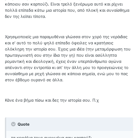
κάποιου σαν καρπούζι. Είναι τρελό ξενέρωμα αυτό και ρίχνει
πολλά επίπεδα κάτω μια ιστορία που, από πλοκή και συναίσθημα
δεν της λείπει τίποτα.
Χρησιμοποιείς μια παραμυθένια γλώσσα στον χορό της νεράιδας
και σ' αυτό το πολύ ψηλό επίπεδο όφειλες να κρατήσεις
ολόκληρη την ιστορία σου. Έχεις μια ιδέα (την μεταμόρφωση του
πρωταγωνιστή σου στην ίδια την γη) που είναι ασύλληπτα
ρομαντική και ιδεολογική, έχεις έναν υπερπάνθρωπο αγώνα
απέναντι στην εντροπία κι απ' την άλλη μου το προσγειώνεις το
συναίσθημα με ρηχή γλώσσα σε κάποια σημεία, ενώ μου το πας
στον έβδομο ουρανό σε άλλα.
Κάνε ένα βήμα πίσω και δες την ιστορία σου. Π.χ
Quote
τα κεφάλια τους ανοιγμένα σαν καρπούζι