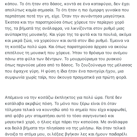
κάπου. Το ότι ήταν στο δάσος, κοντά σε ένα καταφύγιο, δεν έχει
απολύτως καμία σημασία. Το ότι ήταν η πιο όμορφη γυναίκα που
περπάτησε ποτέ την γη, είχε. Όταν την συνάντησα μαγεύτηκα.
Έκατσα και την παρατηρούσα όπως χόρευε τον περίεργο χορό
της, τα βήματά της ανάλαφρα, να λικνίζονται στον ρυθμό μιας
ανύπαρκτης μουσικής. Και γύρο της τα φυτά και τα πουλιά, ακόμα
και μικρά ζώα, να χορεύουν και αυτά στον ίδιο ρυθμό. Έμεινα να
τη κοιτάζω πολύ ώρα. Και όπως παρατηρούσα άρχισα να ακούω
επιτέλους τη μουσική που χόρευε. Ήταν το θρόισμα του ανέμου
πάνω στα φύλα των δέντρων. Το μουρμούρισμα του ρυακιού
όπως περνούσε μέσα από το δάσος. Το ζουζούνισμα της μέλισσας
που έψαχνε γύρη. Η φύση η ίδια ήταν ένα πανηγύρι ήχου, μια
συμφωνία χωρίς ταίρι, που άκουγα πραγματικά για πρώτη φορά.
Απέμεινα να την κοιτάζω έκπληκτος για πολύ ώρα. Ποτέ δεν
κατάλαβα ακριβώς πόση. Το μόνο που ξέρω είναι ότι όταν
τόλμησα τελικά να κουνηθώ από το σημείο που είχα καρφωθεί,
από φόβο μην σταματήσει αυτό το τόσο σαγηνευτικό και
μαγευτικό χορό, ο ήλιος είχε πάρει την κατιούσα. Με ανάλαφρα
και δειλά βήματα την πλησίασα να της μιλήσω. Και όταν τελικά
άνοιξα το στόμα μου, οι λέξεις βγήκαν λες και ήμουν παιδαρέλι