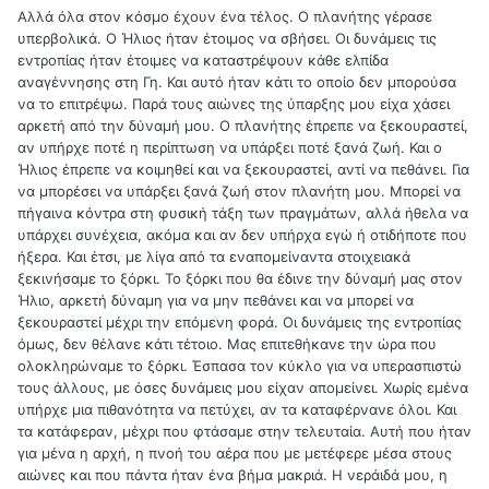
Αλλά όλα στον κόσμο έχουν ένα τέλος. Ο πλανήτης γέρασε
υπερβολικά. Ο Ήλιος ήταν έτοιμος να σβήσει. Οι δυνάμεις τις
εντροπίας ήταν έτοιμες να καταστρέψουν κάθε ελπίδα
αναγέννησης στη Γη. Και αυτό ήταν κάτι το οποίο δεν μπορούσα
να το επιτρέψω. Παρά τους αιώνες της ύπαρξης μου είχα χάσει
αρκετή από την δύναμή μου. Ο πλανήτης έπρεπε να ξεκουραστεί,
αν υπήρχε ποτέ η περίπτωση να υπάρξει ποτέ ξανά ζωή. Και ο
Ήλιος έπρεπε να κοιμηθεί και να ξεκουραστεί, αντί να πεθάνει. Για
να μπορέσει να υπάρξει ξανά ζωή στον πλανήτη μου. Μπορεί να
πήγαινα κόντρα στη φυσική τάξη των πραγμάτων, αλλά ήθελα να
υπάρχει συνέχεια, ακόμα και αν δεν υπήρχα εγώ ή οτιδήποτε που
ήξερα. Και έτσι, με λίγα από τα εναπομείναντα στοιχειακά
ξεκινήσαμε το ξόρκι. Το ξόρκι που θα έδινε την δύναμή μας στον
Ήλιο, αρκετή δύναμη για να μην πεθάνει και να μπορεί να
ξεκουραστεί μέχρι την επόμενη φορά. Οι δυνάμεις της εντροπίας
όμως, δεν θέλανε κάτι τέτοιο. Μας επιτεθήκανε την ώρα που
ολοκληρώναμε το ξόρκι. Έσπασα τον κύκλο για να υπερασπιστώ
τους άλλους, με όσες δυνάμεις μου είχαν απομείνει. Χωρίς εμένα
υπήρχε μια πιθανότητα να πετύχει, αν τα καταφέρνανε όλοι. Και
τα κατάφεραν, μέχρι που φτάσαμε στην τελευταία. Αυτή που ήταν
για μένα η αρχή, η πνοή του αέρα που με μετέφερε μέσα στους
αιώνες και που πάντα ήταν ένα βήμα μακριά. Η νεράιδά μου, η