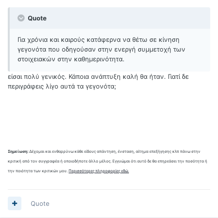
Quote
Για χρόνια και καιρούς κατάφερνα να θέτω σε κίνηση
γεγονότα που οδηγούσαν στην ενεργή συμμετοχή των
στοιχειακών στην καθημερινότητα.
είσαι πολύ γενικός. Κάποια ανάπτυξη καλή θα ήταν. Γιατί δε
περιγράφεις λίγο αυτά τα γεγονότα;
Σημείωση:
Δέχομαι και ενθαρρύνω κάθε είδους απάντηση, ένσταση, αίτημα επεξήγησης κλπ πάνω στην
κριτική από τον συγγραφέα ή οποιοδήποτε άλλο μέλος. Εγγυώμαι ότι αυτό δε θα επηρεάσει την ποσότητα ή
την ποιότητα των κριτικών μου.
Περισσότερες πληροφορίες εδώ.
Quote