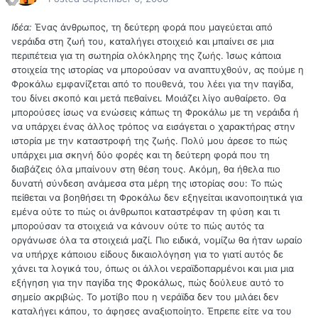
Ιδέα:
Ένας άνθρωπος, τη δεύτερη φορά που μαγεύεται από
νεράιδα στη ζωή του, καταλήγει στοιχειό και μπαίνει σε μια
περιπέτεια για τη σωτηρία ολόκληρης της ζωής. Ίσως κάποια
στοιχεία της ιστορίας να μπορούσαν να αναπτυχθούν, ας πούμε η
Φροκάλω εμφανίζεται από το πουθενά, του λέει για την παγίδα,
του δίνει σκοπό και μετά πεθαίνει. Μοιάζει λίγο αυθαίρετο. Θα
μπορούσες ίσως να ενώσεις κάπως τη Φροκάλω με τη νεράιδα ή
να υπάρχει ένας άλλος τρόπος να εισάγεται ο χαρακτήρας στην
ιστορία με την καταστροφή της ζωής. Πολύ μου άρεσε το πώς
υπάρχει μια σκηνή δύο φορές και τη δεύτερη φορά που τη
διαβάζεις όλα μπαίνουν στη θέση τους. Ακόμη, θα ήθελα πιο
δυνατή σύνδεση ανάμεσα στα μέρη της ιστορίας σου: Το πώς
πείθεται να βοηθήσει τη Φροκάλω δεν εξηγείται ικανοποιητικά για
εμένα ούτε το πώς οι άνθρωποι καταστρέφαν τη φύση και τι
μπορούσαν τα στοιχειά να κάνουν ούτε το πώς αυτός τα
οργάνωσε όλα τα στοιχειά μαζί. Πιο ειδικά, νομίζω θα ήταν ωραίο
να υπήρχε κάποιου είδους δικαιολόγηση για το γιατί αυτός δε
χάνει τα λογικά του, όπως οι άλλοι νεραϊδοπαρμένοι και μια μια
εξήγηση για την παγίδα της Φροκάλως, πώς δούλευε αυτό το
σημείο ακριβώς. Το μοτίβο που η νεράϊδα δεν του μιλάει δεν
καταλήγει κάπου, το άφησες αναξιοποίητο. Έπρεπε είτε να του