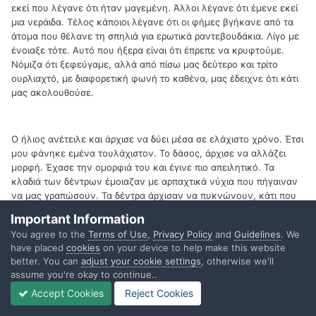
εκεί που λέγανε ότι ήταν μαγεμένη. Άλλοι λέγανε ότι έμενε εκεί
μια νεράιδα. Τέλος κάποιοι λέγανε ότι οι φήμες βγήκανε από τα
άτομα που θέλανε τη σπηλιά για ερωτικά ραντεβουδάκια. Λίγο με
ένοιαξε τότε. Αυτό που ήξερα είναι ότι έπρεπε να κρυφτούμε.
Νόμιζα ότι ξεφεύγαμε, αλλά από πίσω μας δεύτερο και τρίτο
ουρλιαχτό, με διαφορετική φωνή το καθένα, μας έδειχνε ότι κάτι
μας ακολουθούσε.
Ο ήλιος ανέτειλε και άρχισε να δύει μέσα σε ελάχιστο χρόνο. Έτσι
μου φάνηκε εμένα τουλάχιστον. Το δάσος, άρχισε να αλλάζει
μορφή. Έχασε την ομορφιά του και έγινε πιο απειλητικό. Τα
κλαδιά των δέντρων έμοιαζαν με αρπαχτικά νύχια που πήγαιναν
να μας γραπώσουν. Τα δέντρα άρχισαν να πυκνώνουν, κάτι που
δεν θα έπρεπε να γίνεται. Αλλά εκεί μπροστά μου, έβλεπα την
Important Information
σπηλιά. Τα ουρλιαχτά πίσω μας πλησίαζαν. Το βήμα μας είχε
You agree to the
Terms of Use
,
Privacy Policy
and
Guidelines
. We
ανοίξει σε σημείο που τρέχαμε πια. Η σπηλιά ήταν απλά μέτρα
have placed
cookies
on your device to help make this website
μπροστά μας, όταν ένα αλύχτισμα, πιο δυνατό από όσα είχαν
better. You can
adjust your cookie settings
, otherwise we'll
ακουστεί μέχρι τότε, με ανάγκασε να γυρίσω το κεφάλι. Και είδα
assume you're okay to continue..
για πρώτη φορά τους διώχτες μας… Φριχτά πλάσματα. Αφύσικα,
Accept Cookies
Reject Cookies
απόκοσμα, διαβολικά. Τα μάτια τους κόκκινα σαν κάρβουνα που
καίνε, οι γλώσσες τους κατακόκκινες από αίμα, τεράστια και