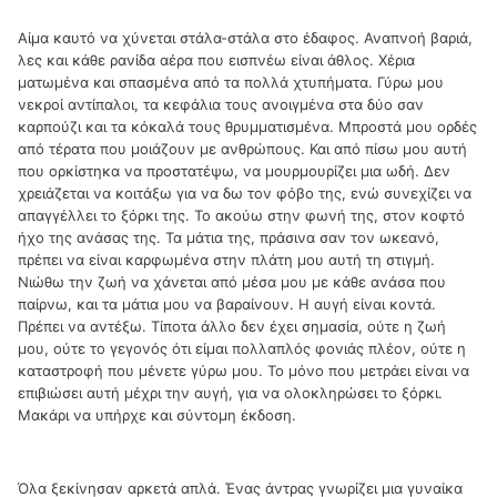
Αίμα καυτό να χύνεται στάλα-στάλα στο έδαφος. Αναπνοή βαριά,
λες και κάθε ρανίδα αέρα που εισπνέω είναι άθλος. Χέρια
ματωμένα και σπασμένα από τα πολλά χτυπήματα. Γύρω μου
νεκροί αντίπαλοι, τα κεφάλια τους ανοιγμένα στα δύο σαν
καρπούζι και τα κόκαλά τους θρυμματισμένα. Μπροστά μου ορδές
από τέρατα που μοιάζουν με ανθρώπους. Και από πίσω μου αυτή
που ορκίστηκα να προστατέψω, να μουρμουρίζει μια ωδή. Δεν
χρειάζεται να κοιτάξω για να δω τον φόβο της, ενώ συνεχίζει να
απαγγέλλει το ξόρκι της. Το ακούω στην φωνή της, στον κοφτό
ήχο της ανάσας της. Τα μάτια της, πράσινα σαν τον ωκεανό,
πρέπει να είναι καρφωμένα στην πλάτη μου αυτή τη στιγμή.
Νιώθω την ζωή να χάνεται από μέσα μου με κάθε ανάσα που
παίρνω, και τα μάτια μου να βαραίνουν. Η αυγή είναι κοντά.
Πρέπει να αντέξω. Τίποτα άλλο δεν έχει σημασία, ούτε η ζωή
μου, ούτε το γεγονός ότι είμαι πολλαπλός φονιάς πλέον, ούτε η
καταστροφή που μένετε γύρω μου. Το μόνο που μετράει είναι να
επιβιώσει αυτή μέχρι την αυγή, για να ολοκληρώσει το ξόρκι.
Μακάρι να υπήρχε και σύντομη έκδοση.
Όλα ξεκίνησαν αρκετά απλά. Ένας άντρας γνωρίζει μια γυναίκα