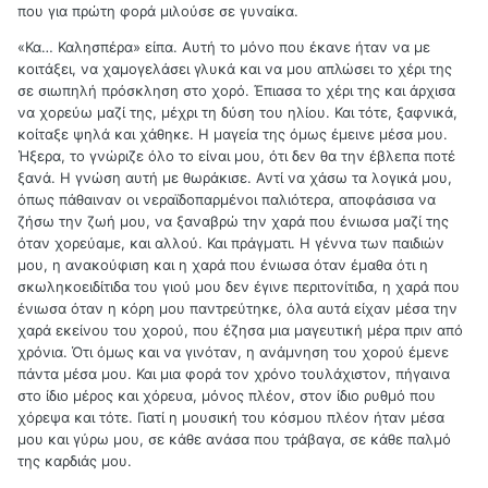
που για πρώτη φορά μιλούσε σε γυναίκα.
«Κα… Καλησπέρα» είπα. Αυτή το μόνο που έκανε ήταν να με
κοιτάξει, να χαμογελάσει γλυκά και να μου απλώσει το χέρι της
σε σιωπηλή πρόσκληση στο χορό. Έπιασα το χέρι της και άρχισα
να χορεύω μαζί της, μέχρι τη δύση του ηλίου. Και τότε, ξαφνικά,
κοίταξε ψηλά και χάθηκε. Η μαγεία της όμως έμεινε μέσα μου.
Ήξερα, το γνώριζε όλο το είναι μου, ότι δεν θα την έβλεπα ποτέ
ξανά. Η γνώση αυτή με θωράκισε. Αντί να χάσω τα λογικά μου,
όπως πάθαιναν οι νεραϊδοπαρμένοι παλιότερα, αποφάσισα να
ζήσω την ζωή μου, να ξαναβρώ την χαρά που ένιωσα μαζί της
όταν χορεύαμε, και αλλού. Και πράγματι. Η γέννα των παιδιών
μου, η ανακούφιση και η χαρά που ένιωσα όταν έμαθα ότι η
σκωληκοειδίτιδα του γιού μου δεν έγινε περιτονίτιδα, η χαρά που
ένιωσα όταν η κόρη μου παντρεύτηκε, όλα αυτά είχαν μέσα την
χαρά εκείνου του χορού, που έζησα μια μαγευτική μέρα πριν από
χρόνια. Ότι όμως και να γινόταν, η ανάμνηση του χορού έμενε
πάντα μέσα μου. Και μια φορά τον χρόνο τουλάχιστον, πήγαινα
στο ίδιο μέρος και χόρευα, μόνος πλέον, στον ίδιο ρυθμό που
χόρεψα και τότε. Γιατί η μουσική του κόσμου πλέον ήταν μέσα
μου και γύρω μου, σε κάθε ανάσα που τράβαγα, σε κάθε παλμό
της καρδιάς μου.