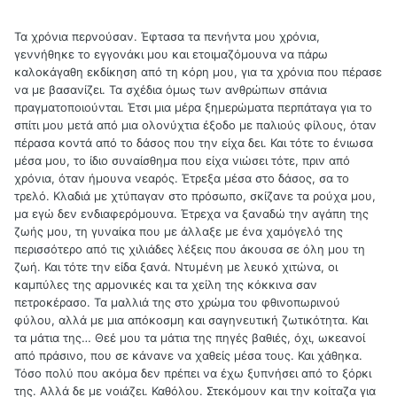
Τα χρόνια περνούσαν. Έφτασα τα πενήντα μου χρόνια,
γεννήθηκε το εγγονάκι μου και ετοιμαζόμουνα να πάρω
καλοκάγαθη εκδίκηση από τη κόρη μου, για τα χρόνια που πέρασε
να με βασανίζει. Τα σχέδια όμως των ανθρώπων σπάνια
πραγματοποιούνται. Έτσι μια μέρα ξημερώματα περπάταγα για το
σπίτι μου μετά από μια ολονύχτια έξοδο με παλιούς φίλους, όταν
πέρασα κοντά από το δάσος που την είχα δει. Και τότε το ένιωσα
μέσα μου, το ίδιο συναίσθημα που είχα νιώσει τότε, πριν από
χρόνια, όταν ήμουνα νεαρός. Έτρεξα μέσα στο δάσος, σα το
τρελό. Κλαδιά με χτύπαγαν στο πρόσωπο, σκίζανε τα ρούχα μου,
μα εγώ δεν ενδιαφερόμουνα. Έτρεχα να ξαναδώ την αγάπη της
ζωής μου, τη γυναίκα που με άλλαξε με ένα χαμόγελό της
περισσότερο από τις χιλιάδες λέξεις που άκουσα σε όλη μου τη
ζωή. Και τότε την είδα ξανά. Ντυμένη με λευκό χιτώνα, οι
καμπύλες της αρμονικές και τα χείλη της κόκκινα σαν
πετροκέρασο. Τα μαλλιά της στο χρώμα του φθινοπωρινού
φύλου, αλλά με μια απόκοσμη και σαγηνευτική ζωτικότητα. Και
τα μάτια της… Θεέ μου τα μάτια της πηγές βαθιές, όχι, ωκεανοί
από πράσινο, που σε κάνανε να χαθείς μέσα τους. Και χάθηκα.
Τόσο πολύ που ακόμα δεν πρέπει να έχω ξυπνήσει από το ξόρκι
της. Αλλά δε με νοιάζει. Καθόλου. Στεκόμουν και την κοίταζα για