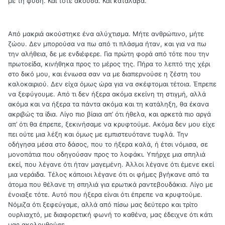
με τη φύση. Και τότε άκουσα. Και κατάλαβα.
Από μακριά ακούστηκε ένα αλύχτισμα. Μήτε ανθρώπινο, μήτε
ζώου. Δεν μπορούσα να πω από τι πλάσμα ήταν, και για να πω
την αλήθεια, δε με ενδιέφερε. Για πρώτη φορά από τότε που την
πρωτοείδα, κινήθηκα προς το μέρος της. Πήρα το λεπτό της χέρι
στο δικό μου, και ένιωσα σαν να με διαπερνούσε η ζέστη του
καλοκαιριού. Δεν είχα όμως ώρα για να σκέφτομαι τέτοια. Έπρεπε
να ξεφύγουμε. Από τι δεν ήξερα ακόμα εκείνη τη στιγμή, αλλά
ακόμα και να ήξερα τα πάντα ακόμα και τη κατάληξη, θα έκανα
ακριβώς τα ίδια. Λίγο πιο βίαια απ’ ότι ήθελα, και αρκετά πιο αργά
απ’ ότι θα έπρεπε, ξεκινήσαμε να κρυφτούμε. Ακόμα δεν μου είχε
πει ούτε μια λέξη και όμως με εμπιστευότανε τυφλά. Την
οδήγησα μέσα στο δάσος, που το ήξερα καλά, ή έτσι νόμισα, σε
μονοπάτια που οδηγούσαν προς το λοφάκι. Υπήρχε μια σπηλιά
εκεί, που λέγανε ότι ήταν μαγεμένη. Άλλοι λέγανε ότι έμενε εκεί
μια νεράιδα. Τέλος κάποιοι λέγανε ότι οι φήμες βγήκανε από τα
άτομα που θέλανε τη σπηλιά για ερωτικά ραντεβουδάκια. Λίγο με
ένοιαξε τότε. Αυτό που ήξερα είναι ότι έπρεπε να κρυφτούμε.
Νόμιζα ότι ξεφεύγαμε, αλλά από πίσω μας δεύτερο και τρίτο
ουρλιαχτό, με διαφορετική φωνή το καθένα, μας έδειχνε ότι κάτι
μας ακολουθούσε.