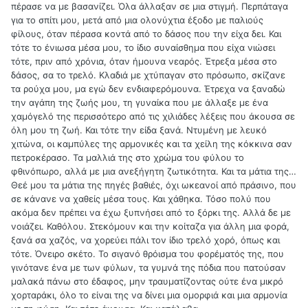
πέρασε να με βασανίζει. Όλα άλλαξαν σε μια στιγμή. Περπάταγα
για το σπίτι μου, μετά από μια ολονύχτια έξοδο με παλιούς
φίλους, όταν πέρασα κοντά από το δάσος που την είχα δει. Και
τότε το ένιωσα μέσα μου, το ίδιο συναίσθημα που είχα νιώσει
τότε, πριν από χρόνια, όταν ήμουνα νεαρός. Έτρεξα μέσα στο
δάσος, σα το τρελό. Κλαδιά με χτύπαγαν στο πρόσωπο, σκίζανε
τα ρούχα μου, μα εγώ δεν ενδιαφερόμουνα. Έτρεχα να ξαναδώ
την αγάπη της ζωής μου, τη γυναίκα που με άλλαξε με ένα
χαμόγελό της περισσότερο από τις χιλιάδες λέξεις που άκουσα σε
όλη μου τη ζωή. Και τότε την είδα ξανά. Ντυμένη με λευκό
χιτώνα, οι καμπύλες της αρμονικές και τα χείλη της κόκκινα σαν
πετροκέρασο. Τα μαλλιά της στο χρώμα του φύλου το
φθινόπωρο, αλλά με μια ανεξήγητη ζωτικότητα. Και τα μάτια της…
Θεέ μου τα μάτια της πηγές βαθιές, όχι ωκεανοί από πράσινο, που
σε κάνανε να χαθείς μέσα τους. Και χάθηκα. Τόσο πολύ που
ακόμα δεν πρέπει να έχω ξυπνήσει από το ξόρκι της. Αλλά δε με
νοιάζει. Καθόλου. Στεκόμουν και την κοίταζα για άλλη μια φορά,
ξανά σα χαζός, να χορεύει πάλι τον ίδιο τρελό χορό, όπως και
τότε. Όνειρο σκέτο. Το σιγανό θρόισμα του φορέματός της, που
γινότανε ένα με των φύλων, τα γυμνά της πόδια που πατούσαν
μαλακά πάνω στο έδαφος, μην τραυματίζοντας ούτε ένα μικρό
χορταράκι, όλο το είναι της να δίνει μια ομορφιά και μια αρμονία