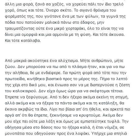
άλλη μια φορά, ξανά σα χαζός, να χορεύει πάλι τον ίδιο τρελό
χορό, όπως και τότε. Όνειρο σκέτο. Το σιγανό θρόισμα του
φορέματός της, που γινότανε ένα με των φύλων, τα γυμνά της
πόδια που πατούσαν μαλακά πάνω στο έδαφος, μην
τραυματίζοντας ούτε ένα μικρό χορταράκι, όλο το είναι της να
δίνει μια ομορφιά και μια αρμονία με τη φύση. Και τότε άκουσα.
Και τότε κατάλαβα.
Από μακριά ακούστηκε ένα αλύχτισμα. Μήτε ανθρώπινο, μήτε
ζώου. Δεν μπορούσα να πω από τι πλάσμα ήταν, και για να πω
την αλήθεια, δε με ενδιέφερε. Για πρώτη φορά από τότε που την
πρωτοείδα, κινήθηκα βιαστικά προς το μέρος της. Πήρα το λεπτό
της χέρι στο δικό μου, και ένιωσα σαν να με διαπερνούσε η ζέστη
του καλοκαιριού. Δεν είχα όμως ώρα για να σκέφτομαι τέτοια.
Έπρεπε να ξεφύγουμε. Από τι δεν ήξερα ακόμα εκείνη τη στιγμή,
αλλά ακόμα και να ήξερα τα πάντα ακόμα και τη κατάληξη, θα
έκανα ακριβώς τα ίδια. Λίγο πιο βίαια απ’ ότι ήθελα, και αρκετά πιο
αργά απ’ ότι θα έπρεπε, ξεκινήσαμε να κρυφτούμε. Ακόμα δεν
μου είχε πει ούτε μια λέξη και όμως με εμπιστεύτηκε τυφλά. Την
οδήγησα μέσα στο δάσος που το ήξερα καλά, ή έτσι νόμιζα, σε
μονοπάτια που οδηγούσαν προς ένα λοφάκι. Υπήρχε μια σπηλιά