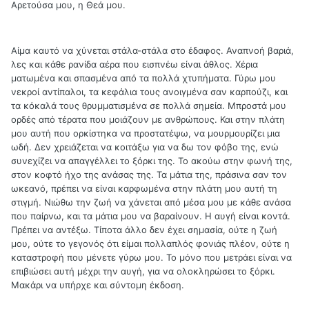
Αρετούσα μου, η Θεά μου.
Αίμα καυτό να χύνεται στάλα-στάλα στο έδαφος. Αναπνοή βαριά,
λες και κάθε ρανίδα αέρα που εισπνέω είναι άθλος. Χέρια
ματωμένα και σπασμένα από τα πολλά χτυπήματα. Γύρω μου
νεκροί αντίπαλοι, τα κεφάλια τους ανοιγμένα σαν καρπούζι, και
τα κόκαλά τους θρυμματισμένα σε πολλά σημεία. Μπροστά μου
ορδές από τέρατα που μοιάζουν με ανθρώπους. Και στην πλάτη
μου αυτή που ορκίστηκα να προστατέψω, να μουρμουρίζει μια
ωδή. Δεν χρειάζεται να κοιτάξω για να δω τον φόβο της, ενώ
συνεχίζει να απαγγέλλει το ξόρκι της. Το ακούω στην φωνή της,
στον κοφτό ήχο της ανάσας της. Τα μάτια της, πράσινα σαν τον
ωκεανό, πρέπει να είναι καρφωμένα στην πλάτη μου αυτή τη
στιγμή. Νιώθω την ζωή να χάνεται από μέσα μου με κάθε ανάσα
που παίρνω, και τα μάτια μου να βαραίνουν. Η αυγή είναι κοντά.
Πρέπει να αντέξω. Τίποτα άλλο δεν έχει σημασία, ούτε η ζωή
μου, ούτε το γεγονός ότι είμαι πολλαπλός φονιάς πλέον, ούτε η
καταστροφή που μένετε γύρω μου. Το μόνο που μετράει είναι να
επιβιώσει αυτή μέχρι την αυγή, για να ολοκληρώσει το ξόρκι.
Μακάρι να υπήρχε και σύντομη έκδοση.