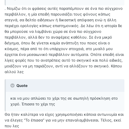
. Νομίζω ότι οι φράσεις αυτές παραπέμπουν σε ένα πιο σύγχρονο
περιβάλλον, η μία επειδή παρουσιάζει τους φόνους κάπως
στεγνά, σα δελτίο ειδήσεων ή δικαστική απόφαση ενώ η άλλη
περιέχει ορολογίες κάπως επιστημονικές. Δε λέω ότι η ιστορία δε
θα μπορούσε να λαμβάνει χώρα σε ένα πιο σύγχρονο
περιβάλλον, αλλά δεν το αναφέρεις καθόλου. Σε ένα μικρό
διήγημα, όπου δε γίνεται καμία ανάπτυξη του ποιος είναι ο
κόσμος, πέρα από το ότι υπάρχουν στοιχειά, στο μυαλό μου
έρχεται ένα μεσαιωνικό περιβάλλον αυτόματα. Οπότε επειδή είναι
λίγες φορές που το ανατρέπεις αυτό το σκηνικό και πολύ ειδικές,
μοιάζουν να μη ταιριάζουν, αντί να αλλάζουν το σκηνικό. Κάπου
αλλού λες
Quote
και να μου απλώσει το χέρι της σε σιωπηλή πρόσκληση στο
χορό. Έπιασα το χέρι της
Θα ήταν καλύτερα να είχες χρησιμοποιήσει κάποια αντωνυμία και
να έλεγες "Το έπιασα" για να μην επαναλαμβάνεσαι. Τέλος, εκεί
που λες