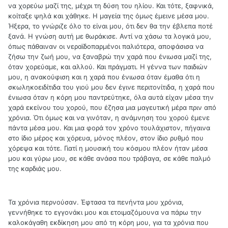
να χορεύω μαζί της, μέχρι τη δύση του ηλίου. Και τότε, ξαφνικά,
κοίταξε ψηλά και χάθηκε. Η μαγεία της όμως έμεινε μέσα μου.
Ήξερα, το γνώριζε όλο το είναι μου, ότι δεν θα την έβλεπα ποτέ
ξανά. Η γνώση αυτή με θωράκισε. Αντί να χάσω τα λογικά μου,
όπως πάθαιναν οι νεραϊδοπαρμένοι παλιότερα, αποφάσισα να
ζήσω την ζωή μου, να ξαναβρώ την χαρά που ένιωσα μαζί της,
όταν χορεύαμε, και αλλού. Και πράγματι. Η γέννα των παιδιών
μου, η ανακούφιση και η χαρά που ένιωσα όταν έμαθα ότι η
σκωληκοειδίτιδα του γιού μου δεν έγινε περιτονίτιδα, η χαρά που
ένιωσα όταν η κόρη μου παντρεύτηκε, όλα αυτά είχαν μέσα την
χαρά εκείνου του χορού, που έζησα μια μαγευτική μέρα πριν από
χρόνια. Ότι όμως και να γινόταν, η ανάμνηση του χορού έμενε
πάντα μέσα μου. Και μια φορά τον χρόνο τουλάχιστον, πήγαινα
στο ίδιο μέρος και χόρευα, μόνος πλέον, στον ίδιο ρυθμό που
χόρεψα και τότε. Γιατί η μουσική του κόσμου πλέον ήταν μέσα
μου και γύρω μου, σε κάθε ανάσα που τράβαγα, σε κάθε παλμό
της καρδιάς μου.
Τα χρόνια περνούσαν. Έφτασα τα πενήντα μου χρόνια,
γεννήθηκε το εγγονάκι μου και ετοιμαζόμουνα να πάρω την
καλοκάγαθη εκδίκηση μου από τη κόρη μου, για τα χρόνια που