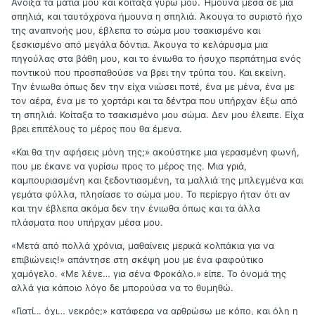
Άνοιξα τα μάτια μου και κοίταξα γύρω μου. Ήμουνα μέσα σε μια
σπηλιά, και ταυτόχρονα ήμουνα η σπηλιά. Άκουγα το συριστό ήχο
της αναπνοής μου, έβλεπα το σώμα μου τσακισμένο και
ξεσκισμένο από μεγάλα δόντια. Άκουγα το κελάρυσμα μια
πηγούλας στα βάθη μου, και το ένιωθα το ήσυχο περπάτημα ενός
ποντικού που προσπαθούσε να βρει την τρύπα του. Και εκείνη.
Την ένιωθα όπως δεν την είχα νιώσει ποτέ, ένα με μένα, ένα με
τον αέρα, ένα με το χορτάρι και τα δέντρα που υπήρχαν έξω από
τη σπηλιά. Κοίταξα το τσακισμένο μου σώμα. Δεν μου έλειπε. Είχα
βρει επιτέλους το μέρος που θα έμενα.
«Και θα την αφήσεις μόνη της;» ακούστηκε μια γερασμένη φωνή,
που με έκανε να γυρίσω προς το μέρος της. Μια γριά,
καμπουριασμένη και ξεδοντιασμένη, τα μαλλιά της μπλεγμένα και
γεμάτα φύλλα, πλησίασε το σώμα μου. Το περίεργο ήταν ότι αν
και την έβλεπα ακόμα δεν την ένιωθα όπως και τα άλλα
πλάσματα που υπήρχαν μέσα μου.
«Μετά από πολλά χρόνια, μαθαίνεις μερικά κολπάκια για να
επιβιώνεις!» απάντησε στη σκέψη μου με ένα φαφούτικο
χαμόγελο. «Με λένε… για σένα Φροκάλο.» είπε. Το όνομά της
αλλά για κάποιο λόγο δε μπορούσα να το θυμηθώ.
«Γιατί… όχι… νεκρός;» κατάφερα να αρθρώσω με κόπο, και όλη η