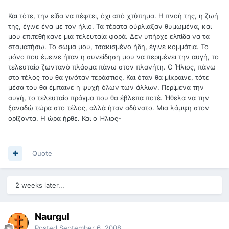
Και τότε, την είδα να πέφτει, όχι από χτύπημα. Η πνοή της, η ζωή
της, έγινε ένα με τον ήλιο. Τα τέρατα ούρλιαξαν θυμωμένα, και
μου επιτεθήκανε μια τελευταία φορά. Δεν υπήρχε ελπίδα να τα
σταματήσω. Το σώμα μου, τσακισμένο ήδη, έγινε κομμάτια. Το
μόνο που έμεινε ήταν η συνείδηση μου να περιμένει την αυγή, το
τελευταίο ζωντανό πλάσμα πάνω στον πλανήτη. Ο Ήλιος, πάνω
στο τέλος του θα γινόταν τεράστιος. Και όταν θα μίκραινε, τότε
μέσα του θα έμπαινε η ψυχή όλων των άλλων. Περίμενα την
αυγή, το τελευταίο πράγμα που θα έβλεπα ποτέ. Ήθελα να την
ξαναδώ τώρα στο τέλος, αλλά ήταν αδύνατο. Μια λάμψη στον
ορίζοντα. Η ώρα ήρθε. Και ο Ήλιος-
Quote
2 weeks later...
Naurgul
Posted
September 6, 2008