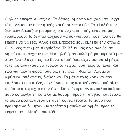
Ο ήλιος έπεφτε συνέχεια. Το δάσος, όμορφο και χαρωπό μέχρι
τότε, γέμισε με απειλητικές και ύπουλες σκιές. Τα κλαδιά των
δέντρων έμοιαζαν με αρπαχτικά νύχια που πήγαιναν να μας
γραπώσουν. Τα δέντρα άρχισαν να πυκνώνουν, κάτι που δεν θα
έπρεπε να γίνεται. Αλλά εκεί, μπροστά μου, έβλεπα την σπηλιά.
Οι φωνές πίσω μας πλησίαζαν. Το βήμα μας είχε ανοίξει σε
σημείο που τρέχαμε πια. Η σπηλιά ήταν απλά μέτρα μπροστά μας,
όταν ένα αλύχτισμα, πιο δυνατό από όσα είχαν ακουστεί μέχρι
τότε, με ανάγκασε να γυρίσω το κεφάλι μου προς τα πίσω. Και
είδα για πρώτη φορά τους διώχτες μας… Φριχτά πλάσματα.
Αφύσικα, απόκοσμα, διαβολικά. Τα μάτια τους κόκκινα σαν
κάρβουνα που καίνε, οι γλώσσες τους κατακόκκινες από αίμα,
τεράστια και φριχτά στην όψη. Και γρήγορα. Αντανακλαστικά και
μόνο έσπρωξα τη κοπέλα με δύναμη προς τη σπηλιά, και έβαλα
το σώμα μου ανάμεσα σε αυτή και τα τέρατα. Το μόνο που
πρόλαβα να δω ήταν μια τεράστια μασέλα να ορμάει προς το
κεφάλι μου. Μετά… σκοτάδι.