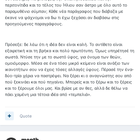
περιτονίτιδα και το τέλος του Ήλιου σαν άστρο με όλο αυτό το
παραμυθένιο σύμπαν; Κάθε νέα παράγραφος που διάβαζα με
έκανε να ψάχνομαι να δω τι έχω ξεχάσει αν διαβάσω στις
προηγούμενες παραγράφους.
Πρόσεξε: δε λέω ότι η ιδέα δεν είναι καλή. Το αντίθετο είναι
εξαιρετική και τη βρήκα και πολύ πρωτότυπη. Όμως υπηρέτησέ τη
σωστά. Ντύσε την με το σωστό ύφος, για όνομα των θεών,
ομοιόμορφο. Μέσα σε ένα τόσο μικρό κείμενο είναι ανάξιο των
ικανοτήτων σου να έχεις τόσες αλλαγές ύφους. Πέρασέ την ένα-
δύο-τρία χέρια να παστρέψει. Να ξέρει κι ο αναγνώστης σου από
πού ξεκινάει και πού πηγαίνει. Μπορείς και το ξέρω και το ξέρεις
και το ξέρουμε όλοι μας. Και βρίσε με αν θες, αλλά δε θέλω να
πάει χαμένη μια τέτοια ιδέα από «τεμπελιά».
Quote
month