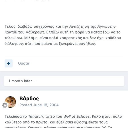
Τέλος, διαβάζω συγχρόνως και την
Αναζήτηση της Άγνωστης
Καντάθ
του Λάβκραφτ. Ελπίζω αυτή τη φορά να καταφέρω να το
τελειώσω. Μιλάμε, είναι πολύ κουραστικός και δεν έχει καθόλου
διάλογους: κάτι που εμένα με ξενερώνει συνήθως.
Quote
1 month later...
Βάρδος
Posted
June 18, 2004
Τελείωσα το
Tetrarch
, το 2ο του
Well of Echoes
. Καλό ήταν, πολύ
καλύτερο από το πρώτο, και εξελίσσει αξιοσημείωτα τους
χαρακτήρες. Ωστόσο, κάποια πράγματα με κούρασαν: (α) Τα