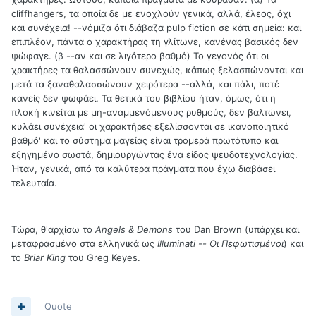
cliffhangers, τα οποία δε με ενοχλούν γενικά, αλλά, έλεος, όχι
και συνέχεια! --νόμιζα ότι διάβαζα pulp fiction σε κάτι σημεία: και
επιπλέον, πάντα ο χαρακτήρας τη γλίτωνε, κανένας βασικός δεν
ψώφαγε. (β --αν και σε λιγότερο βαθμό) Το γεγονός ότι οι
χρακτήρες τα θαλασσώνουν συνεχώς, κάπως ξελασπώνονται και
μετά τα ξαναθαλασσώνουν χειρότερα --αλλά, και πάλι, ποτέ
κανείς δεν ψωφάει. Τα θετικά του βιβλίου ήταν, όμως, ότι η
πλοκή κινείται με μη-αναμμενόμενους ρυθμούς, δεν βαλτώνει,
κυλάει συνέχεια' οι χαρακτήρες εξελίσσονται σε ικανοποιητικό
βαθμό' και το σύστημα μαγείας είναι τρομερά πρωτότυπο και
εξηγημένο σωστά, δημιουργώντας ένα είδος ψευδοτεχνολογίας.
Ήταν, γενικά, από τα καλύτερα πράγματα που έχω διαβάσει
τελευταία.
Τώρα, θ'αρχίσω το
Angels & Demons
του Dan Brown (υπάρχει και
μεταφρασμένο στα ελληνικά ως
Illuminati -- Οι Πεφωτισμένοι
) και
το
Briar King
του Greg Keyes.
Quote