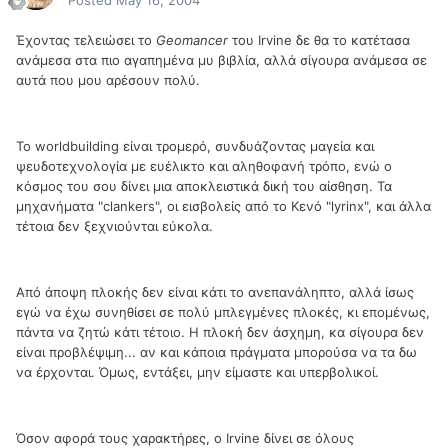
Posted
May 16, 2004
Έχοντας τελειώσει το
Geomancer
του Irvine δε θα το κατέτασα
ανάμεσα στα πιο αγαπημένα μυ βιβλία, αλλά σίγουρα ανάμεσα σε
αυτά που μου αρέσουν πολύ.
Το worldbuilding είναι τρομερό, συνδυάζοντας μαγεία και
ψευδοτεχνολογία με ευέλικτο και αληθοφανή τρόπο, ενώ ο
κόσμος του σου δίνει μια αποκλειστικά δική του αίσθηση. Τα
μηχανήματα "clankers", οι εισβολείς από το Κενό "lyrinx", και άλλα
τέτοια δεν ξεχνιούνται εύκολα.
Από άποψη πλοκής δεν είναι κάτι το ανεπανάληπτο, αλλά ίσως
εγώ να έχω συνηθίσει σε πολύ μπλεγμένες πλοκές, κι επομένως,
πάντα να ζητώ κάτι τέτοιο. Η πλοκή δεν άσχημη, κα σίγουρα δεν
είναι προβλέψιμη... αν και κάποια πράγματα μπορούσα να τα δω
να έρχονται. Όμως, εντάξει, μην είμαστε και υπερβολικοί.
Όσον αφορά τους χαρακτήρες, ο Irvine δίνει σε όλους