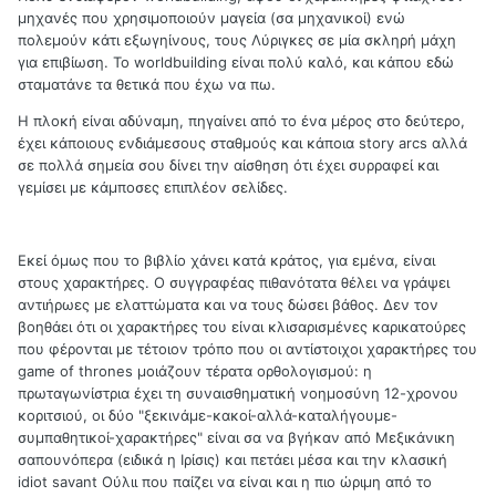
μηχανές που χρησιμοποιούν μαγεία (σα μηχανικοί) ενώ
πολεμούν κάτι εξωγηίνους, τους Λύριγκες σε μία σκληρή μάχη
για επιβίωση. To worldbuilding είναι πολύ καλό, και κάπου εδώ
σταματάνε τα θετικά που έχω να πω.
Η πλοκή είναι αδύναμη, πηγαίνει από το ένα μέρος στο δεύτερο,
έχει κάποιους ενδιάμεσους σταθμούς και κάποια story arcs αλλά
σε πολλά σημεία σου δίνει την αίσθηση ότι έχει συρραφεί και
γεμίσει με κάμποσες επιπλέον σελίδες.
Εκεί όμως που το βιβλίο χάνει κατά κράτος, για εμένα, είναι
στους χαρακτήρες. Ο συγγραφέας πιθανότατα θέλει να γράψει
αντιήρωες με ελαττώματα και να τους δώσει βάθος. Δεν τον
βοηθάει ότι οι χαρακτήρες του είναι κλισαρισμένες καρικατούρες
που φέρονται με τέτοιον τρόπο που οι αντίστοιχοι χαρακτήρες του
game of thrones μοιάζουν τέρατα ορθολογισμού: η
πρωταγωνίστρια έχει τη συναισθηματική νοημοσύνη 12-χρονου
κοριτσιού, οι δύο "ξεκινάμε-κακοί-αλλά-καταλήγουμε-
συμπαθητικοί-χαρακτήρες" είναι σα να βγήκαν από Μεξικάνικη
σαπουνόπερα (ειδικά η Ιρίσις) και πετάει μέσα και την κλασική
idiot savant Ούλιι που παίζει να είναι και η πιο ώριμη από το