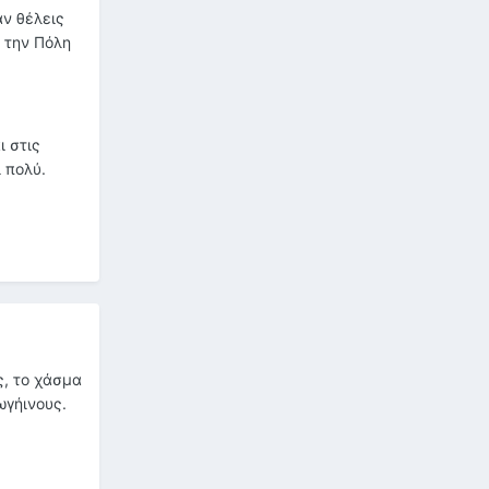
αν θέλεις
 την Πόλη
ι στις
 πολύ.
ς, το χάσμα
ωγήινους.