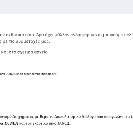
τον εκδοτικό οίκο. Άρα έχει μάλλον ενδιαφέρον και μπορούμε πολ
 με τις συμμετοχές μας.
και στο σχετικό αρχείο.
NVITATION short story competition.doc>>
ωνισμό Διηγήματος
με θέμα το Διαπολιτισμικό Διάλογο
που
διοργανώνει
το
B
δα
TA
NEA
και τον εκδοτικό οίκο
ΙΑΝΟΣ
.