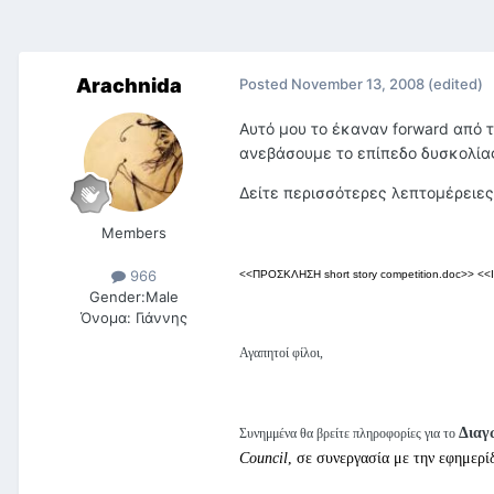
Arachnida
Posted
November 13, 2008
(edited)
Αυτό μου το έκαναν forward από 
ανεβάσουμε το επίπεδο δυσκολίας
Δείτε περισσότερες λεπτομέρειες 
Members
966
<<ΠΡΟΣΚΛΗΣΗ short story competition.doc>>
<<I
Gender:
Male
Όνομα:
Γιάννης
Αγαπητοί φίλοι,
Διαγ
Συνημμένα θα βρείτε πληροφορίες για το
Council
, σε συνεργασία με την εφημερί