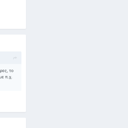
ρες, το
με π.χ.