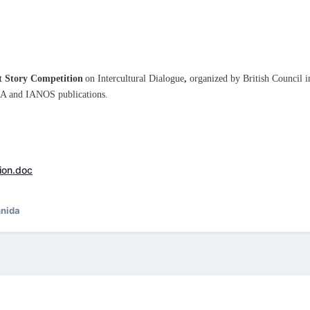
t Story Competition
on Intercultural Dialogue
,
organized by British Council i
NEA and IANOS
publications.
ion.doc
nida