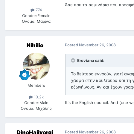
Άσε που τα σεμινάρια που προσφέ
774
Gender:
Female
Όνομα:
Μαρίνα
Nihilio
Posted
November 26, 2008
Eroviana said:
Το δεύτερο εννοούν, γιατί αν
χάσμα στην κουλτούρα και τη γλ
Members
εξωγήινους. Αν και έχουν γραφτ
10.2k
It's the English council. And (one wa
Gender:
Male
Όνομα:
Μιχάλης
DinoHajiyorgi
Posted
November 26, 2008