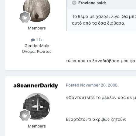
Eroviana said:
Το θέμα με χαλάει λίγο. Θα μπ
αυτό από τα όσα διάβασα.
Members
1.1k
Gender:
Male
Όνομα:
Κώστας
τώρα που το ξαναδιάβασα μου φαίν
aScannerDarkly
Posted
November 26, 2008
«Φανταστείτε το μέλλον σας σε μια
Εξαρτάται τι ακριβώς ζητούν:
Members