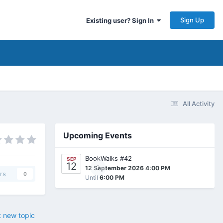
Sign Up
Existing user? Sign In
All Activity
Upcoming Events
BookWalks #42
SEP
12
0
12 September 2026 4:00 PM
rs
0
Until
6:00 PM
t new topic