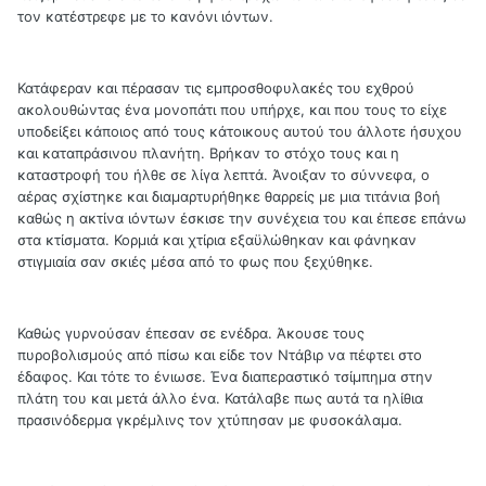
τον κατέστρεφε με το κανόνι ιόντων.
Κατάφεραν και πέρασαν τις εμπροσθοφυλακές του εχθρού
ακολουθώντας ένα μονοπάτι που υπήρχε, και που τους το είχε
υποδείξει κάποιος από τους κάτοικους αυτού του άλλοτε ήσυχου
και καταπράσινου πλανήτη. Βρήκαν το στόχο τους και η
καταστροφή του ήλθε σε λίγα λεπτά. Άνοιξαν το σύννεφα, ο
αέρας σχίστηκε και διαμαρτυρήθηκε θαρρείς με μια τιτάνια βοή
καθώς η ακτίνα ιόντων έσκισε την συνέχεια του και έπεσε επάνω
στα κτίσματα. Κορμιά και χτίρια εξαϋλώθηκαν και φάνηκαν
στιγμιαία σαν σκιές μέσα από το φως που ξεχύθηκε.
Καθώς γυρνούσαν έπεσαν σε ενέδρα. Άκουσε τους
πυροβολισμούς από πίσω και είδε τον Ντάβιρ να πέφτει στο
έδαφος. Και τότε το ένιωσε. Ένα διαπεραστικό τσίμπημα στην
πλάτη του και μετά άλλο ένα. Κατάλαβε πως αυτά τα ηλίθια
πρασινόδερμα γκρέμλινς τον χτύπησαν με φυσοκάλαμα.