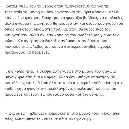
Κοίταξε γύρω του το μέρος οπού πιθανότατα θα άφηνε την
τελευταία του πνοή αν δεν ερχόταν να τον βρει κάποιος. Αλλά
κανείς δεν φάνηκε. Σκέφτηκε να φωνάξει βοήθεια, να ουρλιάξει,
αλλά σίγουρα η φωνή του θα ακουγόταν και στους κυνηγούς του
όπως και στους διασώστες του. Και ήταν σίγουρος πως τον
κυνηγούσαν, αλλά όχι εάν κάποιος τον αναζητούσε για να τον
σώσει. Και αν ήταν να διαλέξει ανάμεσα στον θάνατο που
κυλούσε στις φλέβες του και να κατακρεουργηθεί, σίγουρα
προτιμούσε να περιμένει.
-Πόση ώρα πάει;
Η σκέψη αυτή γύριζε στο μυαλό του σαν μια
μύγα γύρω από ένα κουφάρι. Αλλά δεν υπήρχε απάντηση. Το
σκοτάδι είχε απλωθεί σε όλο το τοπίο και έκρυβε κάθε κίνηση και
κάθε σχήμα φαινόταν παραλλαγμένο, απειλητικό, και δεν του
πρόσφερε κανέναν εφησυχασμό έστω και της στιγμής.
Η ίδια σκέψη ήρθε ξανά απρόσκλητη στο μυαλό του,
-Πόση ώρα
πάει;
Αδυσώπητα του έκλεινε κάθε άλλη σκέψη.