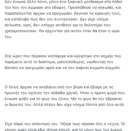
Δεν ένιωσε άλλο πόνο, μόνο ένα ξαφνικό μούδιασμα στα πόδια
του που τον σώριασε στο έδαφος. Προσπάθησε να σηκωθεί, και
παραπατώντας άρχισε να προχωράει. Άκουσε τις κραυγές τους,
και κατάλαβε πως δεν τον κυνηγούσαν. Δεν είχε νόημα
άλλωστε, γιατί, δεν υπήρχε αντίδοτο για το δηλητήριο που
χρησιμοποιούσαν. Θα έρχονταν για αυτόν όταν θα ήταν η ώρα
του.
Στις ώρες που πέρασαν κατάφερε και κρύφτηκε στο σημείο που
παρέμενε αυτό το διάστημα, μισολιπόθυμος, νιώθοντας τον
θάνατο να προχωράει αργά και να τον παίρνει κομμάτι κομμάτι.
Ο ήλιος άρχισε να ανεβαίνει από τον βορά και έβαψε με τις
πρωινές του αχτίνες την πεδιάδα χρυσή. Ήταν η πρώτη φορά που
ένιωσε φόβο για το φως του ήλιου. Με το φως θα τον έβρισκαν
οι διώκτες του. Αλλά πλέον δεν είχε νόημα τίποτα από όλα αυτά.
Είχε πάρει την απάντηση του. Ήξερε πως πέρασε όλη η νύχτα, 16
γήινες ώρες είναι εδώ τέτοια εποχή, και το μόνο που του έμεινε