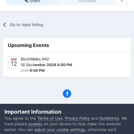
Share
Followers
0
Go to topic listing
Upcoming Events
BookWalks #42
SEP
12
0
12 September 2026 4:00 PM
Until
6:00 PM
Privacy Policy
Contact Us
Cookies
Important Information
(C) SFF.gr, All rights reserved
You agree to the
Terms of Use
,
Privacy Policy
and
Guidelines
. We
Powered by Invision Community
have placed
cookies
on your device to help make this website
better. You can
adjust your cookie settings
, otherwise we'll