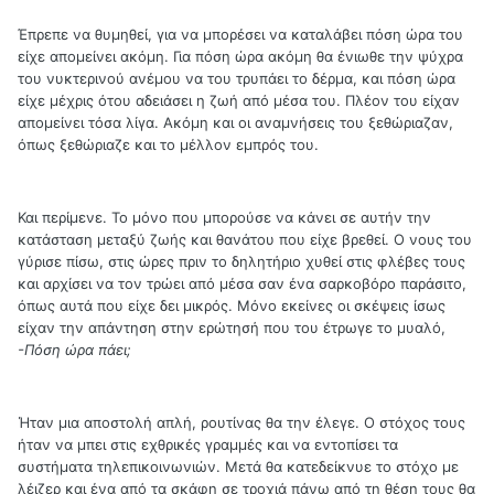
Έπρεπε να θυμηθεί, για να μπορέσει να καταλάβει πόση ώρα του
είχε απομείνει ακόμη. Για πόση ώρα ακόμη θα ένιωθε την ψύχρα
του νυκτερινού ανέμου να του τρυπάει το δέρμα, και πόση ώρα
είχε μέχρις ότου αδειάσει η ζωή από μέσα του. Πλέον του είχαν
απομείνει τόσα λίγα. Ακόμη και οι αναμνήσεις του ξεθώριαζαν,
όπως ξεθώριαζε και το μέλλον εμπρός του.
Και περίμενε. Το μόνο που μπορούσε να κάνει σε αυτήν την
κατάσταση μεταξύ ζωής και θανάτου που είχε βρεθεί. Ο νους του
γύρισε πίσω, στις ώρες πριν το δηλητήριο χυθεί στις φλέβες τους
και αρχίσει να τον τρώει από μέσα σαν ένα σαρκοβόρο παράσιτο,
όπως αυτά που είχε δει μικρός. Μόνο εκείνες οι σκέψεις ίσως
είχαν την απάντηση στην ερώτησή που του έτρωγε το μυαλό,
-Πόση ώρα πάει;
Ήταν μια αποστολή απλή, ρουτίνας θα την έλεγε. Ο στόχος τους
ήταν να μπει στις εχθρικές γραμμές και να εντοπίσει τα
συστήματα τηλεπικοινωνιών. Μετά θα κατεδείκνυε το στόχο με
λέιζερ και ένα από τα σκάφη σε τροχιά πάνω από τη θέση τους θα