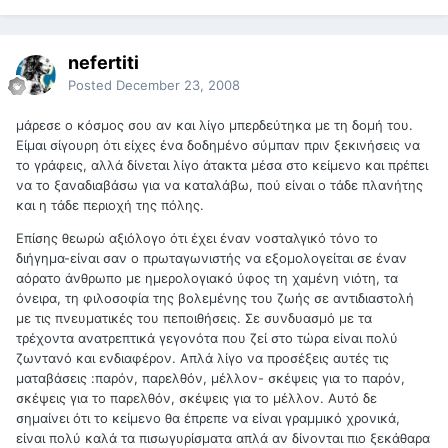
nefertiti
Posted
December 23, 2008
μάρεσε ο κόσμος σου αν και λίγο μπερδεύτηκα με τη δομή του.
Είμαι σίγουρη ότι είχες ένα δοδημένο σύμπαν πριν ξεκινήσεις να
το γράφεις, αλλά δίνεται λίγο άτακτα μέσα στο κείμενο και πρέπει
να το ξαναδιαβάσω για να καταλάβω, πού είναι ο τάδε πλανήτης
και η τάδε περιοχή της πόλης.
Επίσης θεωρώ αξιόλογο ότι έχει έναν νοσταλγικό τόνο το
διήγημα-είναι σαν ο πρωταγωνιστής να εξομολογείται σε έναν
αόρατο άνθρωπο με ημερολογιακό ύφος τη χαμένη νιότη, τα
όνειρα, τη φιλοσοφία της βολεμένης του ζωής σε αντιδιαστολή
με τις πνευματικές του πεποιθήσεις. Σε συνδυασμό με τα
τρέχοντα ανατρεπτικά γεγονότα που ζεί στο τώρα είναι πολύ
ζωντανό και ενδιαφέρον. Απλά λίγο να προσέξεις αυτές τις
ματαβάσεις :παρόν, παρελθόν, μέλλον- σκέψεις για το παρόν,
σκέψεις για το παρελθόν, σκέψεις για το μέλλον. Αυτό δε
σημαίνει ότι το κείμενο θα έπρεπε να είναι γραμμικό χρονικά,
είναι πολύ καλά τα πισωγυρίσματα απλά αν δίνονται πιο ξεκάθαρα