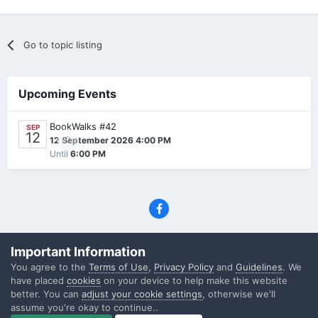
Go to topic listing
Upcoming Events
BookWalks #42
SEP
12
0
12 September 2026 4:00 PM
Until
6:00 PM
Privacy Policy
Contact Us
Cookies
Important Information
(C) SFF.gr, All rights reserved
You agree to the
Terms of Use
,
Privacy Policy
and
Guidelines
. We
Powered by Invision Community
have placed
cookies
on your device to help make this website
better. You can
adjust your cookie settings
, otherwise we'll
assume you're okay to continue..