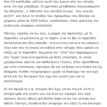
Απο ότι κατάλαβα, μάλλον αυτό που έμεινε απο την ιστορία
είναι..ότι σας μπέρδεψε. Οι χρονικές μεταβάσεις-πισωγυρίσματα
της διήγησης-, ο Αθαναήλ που αλλάζει όνομα - που γίνεται
αυτό?!- και τέλος το πλήθος των πραγμάτων που θέλησα να
χειριστώ μέσα σε 3500 λέξεις, κατέστησαν, όπως φαίνεται, την
ανάγνωση ελαφρώς κοπιαστική.
Πάντως, οφείλω να πω πως, η μορφή της αφήγησης, με το
παρελθόν να μπλέκεται με το παρόν, ενώ το ίδιο το παρελθόν
αποτελείται απο δύο επίπεδα - ενα κοντινο και ένα πιο μακρινό,-
ήταν κάτι που το έκανα συνειδητά στην ιστορία. Μου αρέσει να
παίζω με το παρελθόν. Κομμάτια του "τότε" που παρεισφρύουν
στο "τώρα" είναι ένα εργαλείο με διττή υπόσταση, το οποίο
χρησιμοποιώ αφενός για αισθητικούς λόγους, όπου προστίθεται
μια νότα νοσταλγιας, αφετέρου δε για να δώσω συνοπτικά και όχι
άγαρμπα, πλήθος πληροφοριων χωρίς να διακόψω την συνοχή
αλλά και την δυναμική που έχω στο μυαλό μου για το
αποτέλεσμα.
Σε ότι αφορά το ε.φ. στοιχείο δεν έχω να πω πολλά. Αυτή η
ιστορία ήρθε στο μυαλό μου και έτσι την έγραψα. Δεν είχα
κάποιου άλλου είδους φιλοδοξία παρά να πω την ιστορία που
ήθελα. Πάντως, πουθενά δεν αναφέρω την λέξη Γη και απώτερο