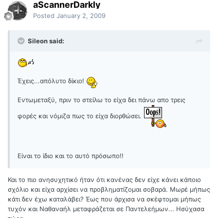
aScannerDarkly
Posted
January 2, 2009
Sileon said:
Έχεις...απόλυτο δίκιο!
Εντωμεταξύ, πριν το στείλω το είχα δει πάνω απο τρεις
φορές και νόμιζα πως το είχα διορθώσει.
Είναι το ίδιο και το αυτό πρόσωπο!!
Και το πιο ανησυχητικό ήταν ότι κανένας δεν είχε κάνει κάποιο
σχόλιο και είχα αρχίσει να προβληματίζομαι σοβαρά. Μωρέ μήπως
κάτι δεν έχω καταλάβει? Έως που άρχισα να σκέφτομαι μήπως
τυχόν και Ναθαναήλ μεταφράζεται σε Παντελεήμων... Ησύχασα