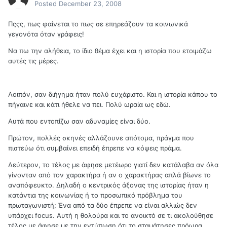
Posted
December 23, 2008
Πςςς, πως φαίνεται το πως σε επηρεάζουν τα κοινωνικά
γεγονότα όταν γράφεις!
Να πω την αλήθεια, το ίδιο θέμα έχει και η ιστορία που ετοιμάζω
αυτές τις μέρες.
Λοιπόν, σαν διήγημα ήταν πολύ ευχάριστο. Και η ιστορία κάπου το
πήγαινε και κάτι ήθελε να πει. Πολύ ωραία ως εδώ.
Αυτά που εντοπίζω σαν αδυναμίες είναι δύο.
Πρώτον, πολλές σκηνές αλλάζουνε απότομα, πράγμα που
πιστεύω ότι συμβαίνει επειδή έπρεπε να κόψεις πράμα.
Δεύτερον, το τέλος με άφησε μετέωρο γιατί δεν κατάλαβα αν όλα
γίνονταν από τον χαρακτήρα ή αν ο χαρακτήρας απλά βίωνε το
αναπόφευκτο. Δηλαδή ο κεντρικός άξονας της ιστορίας ήταν η
κατάντια της κοινωνίας ή το προσωπικό πρόβλημα του
πρωταγωνιστή; Ένα από τα δύο έπρεπε να είναι αλλιώς δεν
υπάρχει focus. Αυτή η θολούρα και το ανοικτό σε τι ακολούθησε
τέλος με άφησε με την εντύπωση ότι το σταμάτησες πρόωρα