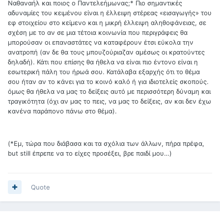
Ναθαναήλ και ποιος ο Παντελεήμωνας;* Πιο σημαντικές
αδυναμίες του κειμένου είναι η έλλειψη στέρεας «εισαγωγής» του
εφ στοιχείου στο κείμενο και η μικρή έλλειψη αληθοφάνειας, σε
σχέση με το αν σε μια τέτοια κοινωνία που περιγράφεις θα
μπορούσαν οι επαναστάτες να καταφέρουν έτσι εύκολα την
ανατροπή (αν δε θα τους μπουζούριαζαν αμέσως οι κρατούντες
δηλαδή). Κάτι που επίσης θα ήθελα να είναι πιο έντονο είναι η
εσωτερική πάλη του ήρωά σου. Κατάλαβα εξαρχής ότι το θέμα
σου ήταν αν το κάνει για το κοινό καλό ή για ιδιοτελείς σκοπούς.
όμως θα ήθελα να μας το δείξεις αυτό με περισσότερη δύναμη και
τραγικότητα (όχι αν μας το πεις, να μας το δείξεις, αν και δεν έχω
κανένα παράπονο πάνω στο θέμα).
(*Εμ, τώρα που διάβασα και τα σχόλια των άλλων, πήρα πρέφα,
but still έπρεπε να το είχες προσέξει, βρε παιδί μου…)
Quote