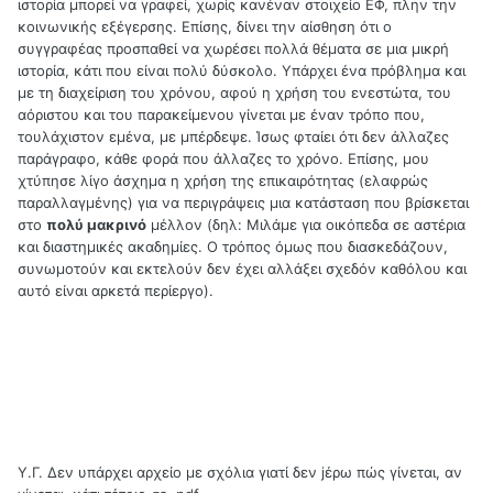
ιστορία μπορεί να γραφεί, χωρίς κανέναν στοιχείο ΕΦ, πλην την
κοινωνικής εξέγερσης. Επίσης, δίνει την αίσθηση ότι ο
συγγραφέας προσπαθεί να χωρέσει πολλά θέματα σε μια μικρή
ιστορία, κάτι που είναι πολύ δύσκολο. Υπάρχει ένα πρόβλημα και
με τη διαχείριση του χρόνου, αφού η χρήση του ενεστώτα, του
αόριστου και του παρακείμενου γίνεται με έναν τρόπο που,
τουλάχιστον εμένα, με μπέρδεψε. Ίσως φταίει ότι δεν άλλαζες
παράγραφο, κάθε φορά που άλλαζες το χρόνο. Επίσης, μου
χτύπησε λίγο άσχημα η χρήση της επικαιρότητας (ελαφρώς
παραλλαγμένης) για να περιγράψεις μια κατάσταση που βρίσκεται
στο
πολύ μακρινό
μέλλον (δηλ: Μιλάμε για οικόπεδα σε αστέρια
και διαστημικές ακαδημίες. Ο τρόπος όμως που διασκεδάζουν,
συνωμοτούν και εκτελούν δεν έχει αλλάξει σχεδόν καθόλου και
αυτό είναι αρκετά περίεργο).
Υ.Γ. Δεν υπάρχει αρχείο με σχόλια γιατί δεν jέρω πώς γίνεται, αν