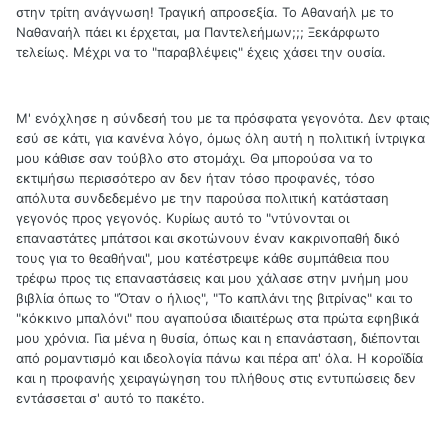
στην τρίτη ανάγνωση! Τραγική απροσεξία. Το Αθαναήλ με το
Ναθαναήλ πάει κι έρχεται, μα Παντελεήμων;;; Ξεκάρφωτο
τελείως. Μέχρι να το "παραβλέψεις" έχεις χάσει την ουσία.
Μ' ενόχλησε η σύνδεσή του με τα πρόσφατα γεγονότα. Δεν φταις
εσύ σε κάτι, για κανένα λόγο, όμως όλη αυτή η πολιτική ίντριγκα
μου κάθισε σαν τούβλο στο στομάχι. Θα μπορούσα να το
εκτιμήσω περισσότερο αν δεν ήταν τόσο προφανές, τόσο
απόλυτα συνδεδεμένο με την παρούσα πολιτική κατάσταση
γεγονός προς γεγονός. Κυρίως αυτό το "ντύνονται οι
επαναστάτες μπάτσοι και σκοτώνουν έναν κακρινοπαθή δικό
τους για το θεαθήναι", μου κατέστρεψε κάθε συμπάθεια που
τρέφω προς τις επαναστάσεις και μου χάλασε στην μνήμη μου
βιβλία όπως το "Όταν ο ήλιος", "Το καπλάνι της βιτρίνας" και το
"κόκκινο μπαλόνι" που αγαπούσα ιδιαιτέρως στα πρώτα εφηβικά
μου χρόνια. Για μένα η θυσία, όπως και η επανάσταση, διέπονται
από ρομαντισμό και ιδεολογία πάνω και πέρα απ' όλα. Η κοροϊδία
και η προφανής χειραγώγηση του πλήθους στις εντυπώσεις δεν
εντάσσεται σ' αυτό το πακέτο.