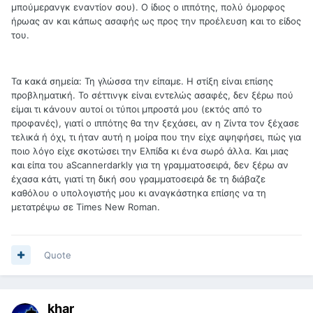
μπούμερανγκ εναντίον σου). Ο ίδιος ο ιππότης, πολύ όμορφος
ήρωας αν και κάπως ασαφής ως προς την προέλευση και το είδος
του.
Τα κακά σημεία: Τη γλώσσα την είπαμε. Η στίξη είναι επίσης
προβληματική. Το σέττινγκ είναι εντελώς ασαφές, δεν ξέρω πού
είμαι τι κάνουν αυτοί οι τύποι μπροστά μου (εκτός από το
προφανές), γιατί ο ιππότης θα την ξεχάσει, αν η Ζίντα τον ξέχασε
τελικά ή όχι, τι ήταν αυτή η μοίρα που την είχε αψηφήσει, πώς για
ποιο λόγο είχε σκοτώσει την Ελπίδα κι ένα σωρό άλλα. Και μιας
και είπα του aScannerdarkly για τη γραμματοσειρά, δεν ξέρω αν
έχασα κάτι, γιατί τη δική σου γραμματοσειρά δε τη διάβαζε
καθόλου ο υπολογιστής μου κι αναγκάστηκα επίσης να τη
μετατρέψω σε Times New Roman.
Quote
khar