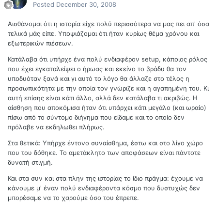
Posted
December 30, 2008
Αισθάνομαι ότι η ιστορία είχε πολύ περισσότερα να μας πει απ' όσα
τελικά μάς είπε. Υποψιάζομαι ότι ήταν κυρίως θέμα χρόνου και
εξωτερικών πιέσεων.
Κατάλαβα ότι υπήρχε ένα πολύ ενδιαφέρον setup, κάποιος ρόλος
που έχει εγκαταλείψει ο ήρωας και εκείνο το βράδυ θα τον
υποδυόταν ξανά και γι αυτό το λόγο θα άλλαζε στο τέλος η
προσωπικότητα με την οποία τον γνώριζε και η αγαπημένη του. Κι
αυτή επίσης είναι κάτι άλλο, αλλά δεν κατάλαβα τι ακριβώς. Η
αίσθηση που αποκόμισα ήταν ότι υπάρχει κάτι μεγάλο (και ωραίο)
πίσω από το σύντομο διήγημα που είδαμε και το οποίο δεν
πρόλαβε να εκδηλωθει πλήρως.
Στα θετικά: Υπήρχε έντονο συναίσθημα, έστω και στο λίγο χώρο
που του δόθηκε. Το αμετάκλητο των αποφάσεων είναι πάντοτε
δυνατή στιγμή.
Και στα συν και στα πλην της ιστορίας το ίδιο πράγμα: έχουμε να
κάνουμε μ' έναν πολύ ενδιαφέροντα κόσμο που δυστυχώς δεν
μπορέσαμε να το χαρούμε όσο του έπρεπε.