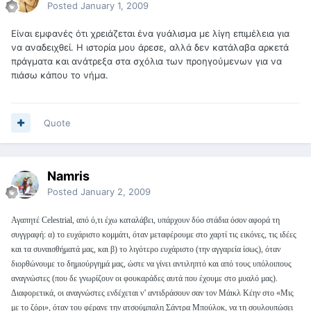
Posted
January 1, 2009
Είναι εμφανές ότι χρειάζεται ένα γυάλισμα με λίγη επιμέλεια για
να αναδειχθεί. Η ιστορία μου άρεσε, αλλά δεν κατάλαβα αρκετά
πράγματα και ανάτρεξα στα σχόλια των προηγούμενων για να
πιάσω κάπου το νήμα.
Quote
Namris
Posted
January 2, 2009
Αγαπητέ Celestrial, από ό,τι έχω καταλάβει, υπάρχουν δύο στάδια όσον αφορά τη
συγγραφή: α) το ευχάριστο κομμάτι, όταν μεταφέρουμε στο χαρτί τις εικόνες, τις ιδέες
και τα συναισθήματά μας, και β) το λιγότερο ευχάριστο (την αγγαρεία ίσως), όταν
διορθώνουμε το δημιούργημά μας, ώστε να γίνει αντιληπτό και από τους υπόλοιπους
αναγνώστες (που δε γνωρίζουν οι φουκαράδες αυτά που έχουμε στο μυαλό μας).
Διαφορετικά, οι αναγνώστες ενδέχεται ν’ αντιδράσουν σαν τον Μάικλ Κέην στο «Μις
με το ζόρι», όταν του φέρανε την ατσούμπαλη Σάντρα Μπούλοκ, να τη σουλουπώσει