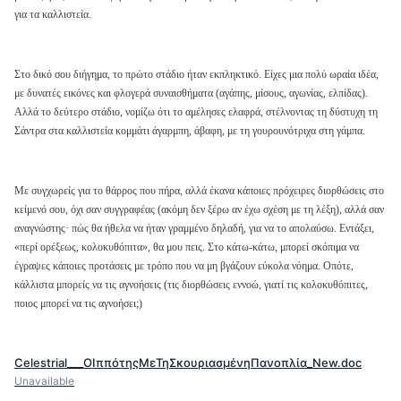
για τα καλλιστεία.
Στο δικό σου διήγημα, το πρώτο στάδιο ήταν εκπληκτικό. Είχες μια πολύ ωραία ιδέα,
με δυνατές εικόνες και φλογερά συναισθήματα (αγάπης, μίσους, αγωνίας, ελπίδας).
Αλλά το δεύτερο στάδιο, νομίζω ότι το αμέλησες ελαφρά, στέλνοντας τη δύστυχη τη
Σάντρα στα καλλιστεία κομμάτι άγαρμπη, άβαφη, με τη γουρουνότριχα στη γάμπα.
Με συγχωρείς για το θάρρος που πήρα, αλλά έκανα κάποιες πρόχειρες διορθώσεις στο
κείμενό σου, όχι σαν συγγραφέας (ακόμη δεν ξέρω αν έχω σχέση με τη λέξη), αλλά σαν
αναγνώστης· πώς θα ήθελα να ήταν γραμμένο δηλαδή, για να το απολαύσω. Εντάξει,
«περί ορέξεως, κολοκυθόπιτα», θα μου πεις. Στο κάτω-κάτω, μπορεί σκόπιμα να
έγραψες κάποιες προτάσεις με τρόπο που να μη βγάζουν εύκολα νόημα. Οπότε,
κάλλιστα μπορείς να τις αγνοήσεις (τις διορθώσεις εννοώ, γιατί τις κολοκυθόπιτες,
ποιος μπορεί να τις αγνοήσει;)
Celestrial___ΟΙππότηςΜεΤηΣκουριασμένηΠανοπλία_New.doc
Unavailable