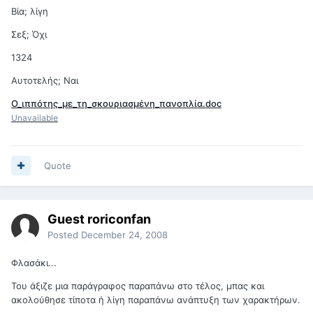
Βία; λίγη
Σεξ; Όχι
1324
Αυτοτελής; Ναι
Ο_ιππότης_με_τη_σκουριασμένη_πανοπλία.doc
Unavailable
Quote
Guest roriconfan
Posted
December 24, 2008
Φλασάκι...
Του άξιζε μια παράγραφος παραπάνω στο τέλος, μπας και
ακολούθησε τίποτα ή λίγη παραπάνω ανάπτυξη των χαρακτήρων.