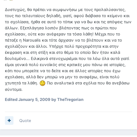
Δυστυχώς, θα πρέπει να συμφωνήσω με τους προλαλύσαντες,
τους πιο τελευταίους δηλαδή, γιατί, αφού διάβασα το κείμενο και
το σχολίασα, ήρθα σε αυτό το τόπικ για να δω και τις απόψεις των
άλλων. Εξεπλάγησα λοιπόν βλέποντας πως οι πρώτοι που
σχολίασαν, ούτε καν ανέφεραν τα τόσα λάθη! Μέχρι που το
πέταξε η Naroualis και τότε άρχισαν να το βλέπουν και να το
σχολιάζουν και άλλοι. Υπήρχε πολύ προχειρότητα και στην
έκφραση και στη στίξη και στο θέμα το οποίο δεν ήταν καλά
δουλεμένο... Ειλικρινά στενοχωριέμαι που τα λέω όλα αυτά γιατί
είμαι γενικά πολύ ευνοϊκός στις κριτικές μου πάνω σε ιστορίες,
κάτι που μπορείτε να το δείτε και σε άλλες ιστορίες που έχω
σχολιάσει, αλλά δεν μπορώ να μην το αναφέρω, είναι πολύ
χτυπητά τα λάθη.
Πιο αναλυτικά στα σχόλια που θα ανεβάσω
σύντομα.
Edited
January 5, 2009
by TheTregorian
Quote