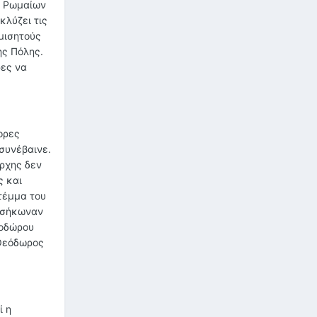
ν Ρωμαίων
κλύζει τις
μισητούς
ης Πόλης.
ρες να
ορες
συνέβαινε.
άρχης δεν
ς και
τέμμα του
ν σήκωναν
εοδώρου
 Θεόδωρος
ί η