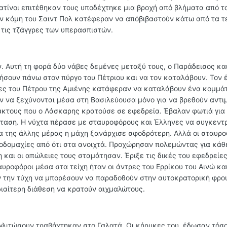
Λατίνοι επιτέθηκαν τους υποδέχτηκε μια βροχή από βλήματα από 
τον κόμη του Σαιντ Πολ κατέφεραν να απόβιβαστούν κάτω από τα τ
 τις τζάγγρες των υπερασπιστών.
. Αυτή τη φορά δύο νάβες δεμένες μεταξύ τους, ο Παράδεισος και
σουν πάνω στον πύργο του Πέτριου και να τον καταλάβουν. Τον 
ρες του Πέτρου της Αμιένης κατάφεραν να καταλάβουν ένα κομμάτ
αν να ξεχύνονται μέσα στη Βασιλεύουσα μόνο για να βρεθούν αντι
ακτους που ο Λάσκαρης κρατούσε σε εφεδρεία. Έβαλαν φωτιά για
ταση. Η νύχτα πέρασε με σταυροφόρους και Έλληνες να συγκεντ
α της άλλης μέρας η μάχη ξανάρχισε σφοδρότερη. Αλλά οι σταυρο
ς οδομαχίες από ότι στα ανοιχτά. Προχώρησαν πολεμώντας για κάθ
 και οι απώλειες τους σταμάτησαν. Έριξε τις δικές του εφεδρείες
αυροφόροι μέσα στα τείχη ήταν οι άντρες του Ερρίκου του Αινώ κα
 την τύχη να μπορέσουν να παραδοθούν στην αυτοκρατορική φρου
διαίτερη διάθεση να κρατούν αιχμαλώτους.
γλιτώσουν τραβήχτηκαν στο Γαλατά. Οι κήρυκες του, έδωσαν τόσ