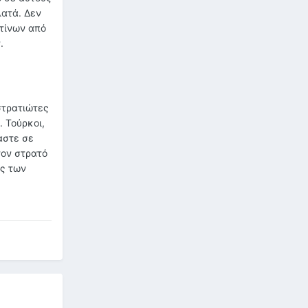
λατά. Δεν
τίνων από
.
στρατιώτες
 Τούρκοι,
αστε σε
τον στρατό
ύς των