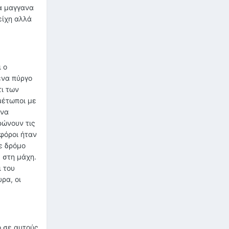
τα μαγγανα
είχη αλλά
 ο
ένα πύργο
ι των
μέτωποι με
 να
ρώνουν τις
φόροι ήταν
ε δρόμο
 στη μάχη.
ι του
ρα, οι
ο σε αυτούς