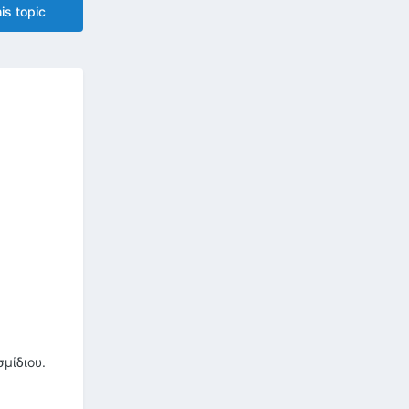
is topic
μίδιου.