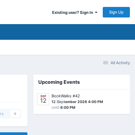
Sign Up
Existing user? Sign In
All Activity
Upcoming Events
BookWalks #42
SEP
12
0
12 September 2026 4:00 PM
Until
6:00 PM
rs
0