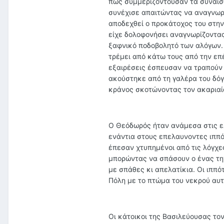
πως συμμεριζόντουσαν τα συναισθ
συνέχισε απαιτώντας να αναγνωρί
αποδεχθεί ο προκάτοχος του στην
είχε δολοφονήσει αναγνωρίζοντας
ξαφνικό ποδοβολητό των αλόγων. 
τρέμει από κάτω τους από την επ
εξαιρέσεις έσπευσαν να τραπούν 
ακούστηκε από τη γαλέρα του δόγ
κράνος σκοτώνοντας τον ακαριαί
Ο Θεόδωρός ήταν ανάμεσα στις ελ
ενάντια στους επελαυνοντες ιππό
έπεσαν χτυπημένοι από τις λόγχε
μπορώντας να σπάσουν ο ένας τη
με σπάθες κι απελατίκια. Οι ιππ
Πόλη με το πτώμα του νεκρού αυ
Οι κάτοικοι της Βασιλεύουσας τ