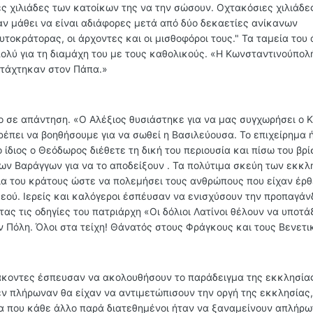
ς χιλιάδες των κατοίκων της να την σώσουν. Οχτακόσιες χιλιάδε
αν μάθει να είναι αδιάφορες μετά από δύο δεκαετίες ανίκανων
τοκράτορας, οι άρχοντες και οι μισθοφόροι τους." Τα ταμεία του 
πολύ για τη διαμάχη του με τους καθολικούς. «Η Κωνσταντινούπολ
οτάχτηκαν στον Πάπα.»
ο σε απάντηση. «Ο Αλέξιος θυσιάστηκε για να μας συγχωρήσει ο 
ρέπει να βοηθήσουμε για να σωθεί η Βασιλεύουσα. Το επιχείρημα 
ίδιος ο Θεόδωρος διέθετε τη δική του περιουσία και πίσω του βρί
ν Βαράγγων για να το αποδείξουν . Τα πολύτιμα σκεύη των εκκλ
ία του κράτους ώστε να πολεμήσει τους ανθρώπους που είχαν έρθε
θεού. Ιερείς και καλόγεροι έσπέυσαν να ενισχύσουν την προπαγάν
ας τις οδηγίες του πατριάρχη «Οι δόλιοι Λατίνοι θέλουν να υποτά
ν Πόλη. Όλοι στα τείχη! Θάνατός στους Φράγκους και τους Βενετι
 άκοντες έσπευσαν να ακολουθήσουν το παράδειγμα της εκκλησίας
ν πλήρωναν θα είχαν να αντιμετώπισουν την οργή της εκκλησίας,
α που κάθε άλλο παρά διατεθημένοι ήταν να ξαναμείνουν απλήρω