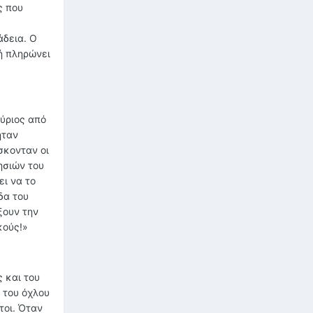
ς που
άδεια. Ο
ή πληρώνει
Κύριος από
ήταν
σκονταν οι
ησιών του
ι να το
δα του
ξουν την
κούς!»
 και του
 του όχλου
τοι. Όταν