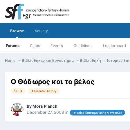
Browse
Activity
Forums
Clubs
Events
Guidelines
Leaderboard
Home
Βιβλιοθήκες και Εργαστήρια
Βιβλιοθήκη
Ιστορίες Επ
Ο Θόδωρος και το βέλος
SCIFI
Alternate History
By
Mors Planch
December 27, 2008
in
Ιστορίες Επιστημονικής Φαντασίας