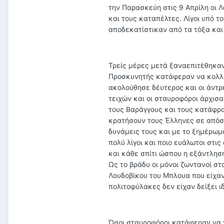
την Παρασκεύη στις 9 Απρίλη οι 
και τους καταπέλτες. Λίγοι υπό 
αποδεκατίστικαν από τα τόξα και
Τρείς μέρες μετά ξαναεπιτέθηκαν
Προσκυνητής κατάφεραν να κολλή
ακολούθησε δέυτερος και οι άντ
τειχών και οι σταυροφόροι άρχισ
τους Βαράγγους και τους κατάφρ
κρατήσουν τους Έλληνες σε απόσ
δυνάμεις τους και με το ξημέρωμ
πολύ λίγοι και ποιο ευάλωτοι στι
και κάθε σπίτι ώσπου η εξάντληση
Ως το βράδυ οι μόνοι ζωντανοί στ
Λουδοβίκου του Μπλουα που είχαν
πολιτοφύλακες δεν είχαν δείξει ι
Όσοι σταυροφόροι κατάφεραν να 