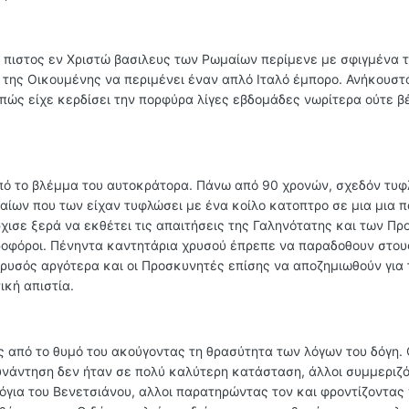
, πιστος εν Χριστώ βασιλευς των Ρωμαίων περίμενε με σφιγμένα τ
ς της Οικουμένης να περιμένει έναν απλό Ιταλό έμπορο. Ανήκουστ
πώς είχε κερδίσει την πορφύρα λίγες εβδομάδες νωρίτερα ούτε β
πό το βλέμμα του αυτοκράτορα. Πάνω από 90 χρονών, σχεδόν τυφ
μαίων που των είχαν τυφλώσει με ένα κοίλο κατοπτρο σε μια μια 
χισε ξερά να εκθέτει τις απαιτήσεις της Γαληνότατης και των Π
οφόροι. Πένηντα καντητάρια χρυσού έπρεπε να παραδοθουν στου
υσός αργότερα και οι Προσκυνητές επίσης να αποζημιωθούν για τ
ική απιστία.
ς από το θυμό του ακούγοντας τη θρασύτητα των λόγων του δόγη. 
υνάντηση δεν ήταν σε πολύ καλύτερη κατάσταση, άλλοι συμμεριζό
όγια του Βενετσιάνου, αλλοι παρατηρώντας τον και φροντίζοντας 