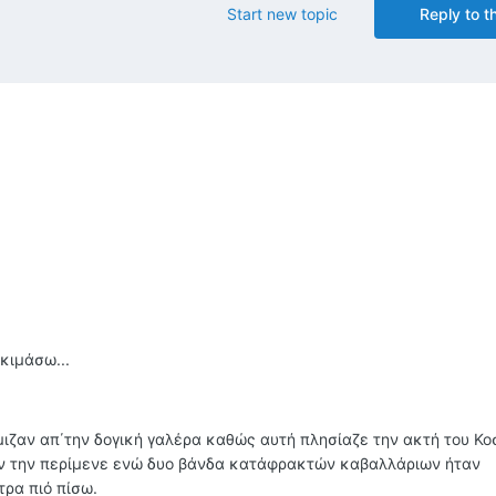
Start new topic
Reply to th
οκιμάσω...
ιζαν απ΄την δογική γαλέρα καθώς αυτή πλησίαζε την ακτή του Κοσ
ων την περίμενε ενώ δυο βάνδα κατάφρακτών καβαλλάριων ήταν
ρα πιό πίσω.