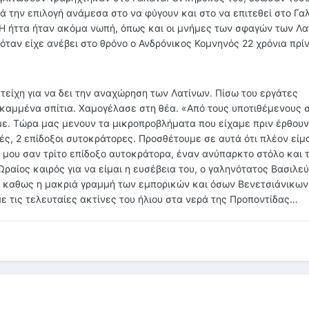
ά την επιλογή ανάμεσα στο να φύγουν και στο να επιτεθεί στο Γα
 Η ήττα ήταν ακόμα νωπή, όπως και οι μνήμες των σφαγών των Λα
ταν είχε ανέβει στο θρόνο ο Ανδρόνικος Κομνηνός 22 χρόνια πρίν
τείχη για να δει την αναχώρηση των Λατίνων. Πίσω του εργάτες
καμμένα σπίτια. Χαμογέλασε στη θέα. «Από τους υποτιθέμενους 
με. Τώρα μας μενουν τα μικροπροβλήματα που είχαμε πριν έρθουν.
τές, 2 επίδοξοι συτοκράτορες. Προσθέτουμε σε αυτά ότι πλέον είμ
ό μου σαν τρίτο επίδοξο αυτοκράτορα, έναν ανύπαρκτο στόλο και 
Ωραίος καιρός για να είμαι η ευσέβεια του, ο γαληνότατος Βασιλε
 καθως η μακριά γραμμή των εμπορικών και όσων Βενετσιάνικων
ε τις τελευταίες ακτίνες του ήλιου στα νερά της Προποντίδας…