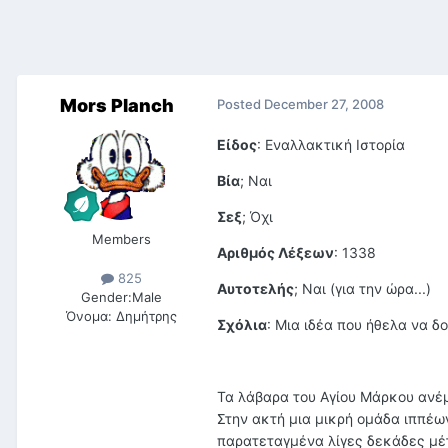
Mors Planch
Posted
December 27, 2008
Είδος
: Εναλλακτική Ιστορία
Βία
; Ναι
Σεξ
; Όχι
Members
Αριθμός Λέξεων
: 1338
825
Αυτοτελής
; Ναι (για την ώρα...)
Gender:
Male
Όνομα:
Δημήτρης
Σχόλια
: Μια ιδέα που ήθελα να δ
Τα λάβαρα του Αγίου Μάρκου ανέμ
Στην ακτή μια μικρή ομάδα ιππέ
παρατεταγμένα λίγες δεκάδες μέτ