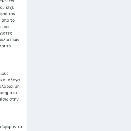
ητών του
ου είχε
αφού τον
 από το
γη να
χιστες
βάλλιστρων
και το
ριους
 και άλογα
αλάριοι μη
τυπήματα
πίσω στην
ετέφεραν το