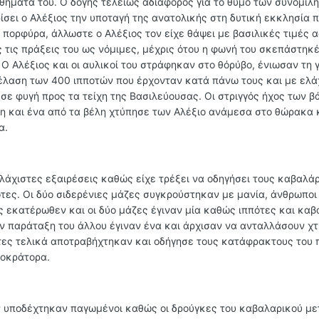
ήματα του. Ο δόγης τελείως αδιάφορος για το θυμό των συνομιλ
σει ο Αλέξιος την υποταγή της ανατολικής στη δυτική εκκλησία π
 πορφύρα, άλλωστε ο Αλέξιος τον είχε θάψει με βασιλικές τιμές 
 τις πράξεις του ως νόμιμες, μέχρις ότου η φωνή του σκεπάστηκέ
Ο Αλέξιος και οι αυλικοί του στράφηκαν στο θόρύβο, ένιωσαν τη 
έλαση των 400 ιπποτών που έρχονταν κατά πάνω τους και με ελά
σε φυγή προς τα τείχη της Βασιλεύουσας. Οι στριγγός ήχος των 
η και ένα από τα βέλη χτύπησε των Αλέξιο ανάμεσα στο θώρακα 
α.
άχιστες εξαιρέσεις καθώς είχε τρέξει να οδηγήσει τους καβαλά
τες. Οι δύο σιδερένιες μάζες συγκρούστηκαν με μανία, άνθρωποι
ς εκατέρωθεν και οι δύο μάζες έγιναν μία καθώς ιππότες και καβ
ν παράταξη του άλλου έγιναν ένα και άρχισαν να ανταλλάσουν χ
ότες τελικά αποτραβήχτηκαν και οδήγησε τους κατάφρακτους του 
τοκράτορα.
ον υποδέχτηκαν παγωμένοι καθώς οι δρούγκες του καβαλαρικού μ