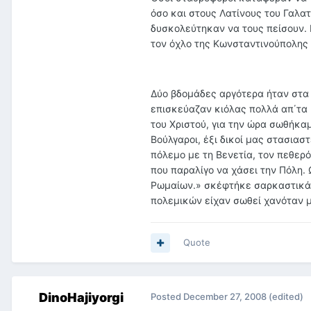
όσο και στους Λατίνους του Γαλατ
δυσκολεύτηκαν να τους πείσουν.
τον όχλο της Κωνσταντινούπολης ό
Δύο βδομάδες αργότερα ήταν στα 
επισκεύαζαν κιόλας πολλά απ΄τα 
του Χριστού, για την ώρα σωθήκα
Βούλγαροι, έξι δικοί μας στασιασ
πόλεμο με τη Βενετία, τον πεθερ
που παραλίγο να χάσει την Πόλη. 
Ρωμαίων.» σκέφτήκε σαρκαστικά
πολεμικών είχαν σωθεί χανόταν μ
Quote
DinoHajiyorgi
Posted
December 27, 2008
(edited)