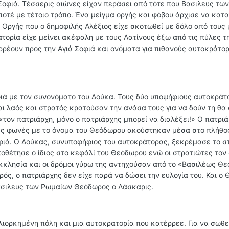
 Σοφιά. Τέσσερις αιώνες είχαν περάσει από τότε που Βασιλευς τω
ποτέ με τέτοιο τρόπο. Ένα μείγμα οργής και φόβου άρχισε να κατα
Οργής που ο δημοφιλής Αλέξιος είχε σκοτωθεί με δόλο από τους 
τορία είχε μείνει ακέφαλη με τους Λατίνους έξω από τις πύλες τ
ρρέουν προς την Αγιά Σοφιά και ονόματα για πιθανούς αυτοκράτο
ιά με τον συνονόματο του Δούκα. Τους δύο υποψήφιους αυτοκράτ
αι λαός και στρατός κρατούσαν την ανάσα τους για να δούν τη θα 
«τον πατριάρχη, μόνο ο πατριάρχης μπορεί να διαλέξει!» Ο πατρι
ες φωνές με το όνομα του Θεόδωρου ακούστηκαν μέσα στο πλήθο
φιά. Ο Δούκας, συνυποφήφιος του αυτοκράτορας, ξεκρέμασε το σ
οθέτησε ο ίδιος στο κεφάλί του Θεόδωρου ενώ οι στρατιώτες το
Εκκλησία και οι δρόμοι γύρω της αντηχούσαν από το «Βασιλέως Θ
ός, ο πατριάρχης δεν είχε παρά να δώσει την ευλογία του. Και ο
βασιλευς των Ρωμαίων Θεόδωρος ο Λάσκαρις.
ιορκημένη πόλη και μια αυτοκρατορία που κατέρρεε. Για να σωθε