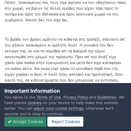
Πέτεν, τσακισμένος πια, τους είχε αφήσει να τον οδηγήσουν πίσω
στο χωριό, να βρουν τις άλλες ομάδες που είχαν πάει προς το
ποτάμι και προς την θάλασσα και προς γειτονικά χωριά να την
γυρέψουν. Κανείς δεν την είχε δει.
Το βράδυ τον βρήκε αμίλητο να κάθεται στο τραπέζι, απέναντι απ’
την εξίσου τσακισμένη κι αμίλητη Λινέτ. Η γυναίκα του δεν
έκλαιγε πια, αν και τα σημάδια απ’ τα δάκρυά της είχαν
αποτυπωθεί στο χλωμό της πρόσωπο. Πριν απ’ την Ανιέζ είχε
χάσει τρία παιδιά στην εγκυμοσύνη και μετά δεν είχε καταφέρει
να πιάσει άλλο. Και τώρα είχε χάσει το μοναδικό παιδί που της
είχαν χαρίσει οι θεοί. Η Λινέτ ήταν απλοϊκή και προληπτική. Στον
εαυτό της, σε κάποια αμαρτία που δεν μπορούσε να εντοπίσει,
είχε εναποθέσει αυτή την τιμωρία. Ίσως οι θεοί δεν ήθελαν να
Important Information
κάνει παιδιά, γι αυτό της είχαν στερήσει τρία. Ίσως ήταν ύβρις να
You agree to the
Terms of Use
,
Privacy Policy
and
Guidelines
. We
έχει μια κόρη τόσο όμορφη που έβαζε τους πάντες σε πειρασμό.
have placed
cookies
on your device to help make this website
Ίσως οι θεοί την τιμωρούσαν που καμάρωνε τόσο την ομορφιά
better. You can
adjust your cookie settings
, otherwise we'll
του παιδιού της, που χτένιζε με τις ώρες τα πυρόξανθα μαλλιά της
assume you're okay to continue..
και δεν την άφηνε να κάνει δουλειές που θα χαλούσαν τα
κατάλευκα χέρια της. Ό,τι και να ήταν, εκείνη έφταιγε. Με την
Accept Cookies
Reject Cookies
αδυναμία της. Δεν τολμούσε να ξεστομίσει τέτοιο πράγμα, ο