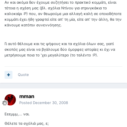
Αν και ακόμα δεν έχουμε συζητήσει το
πρακτικό
κομμάτι, είναι
τέτοια η σχέση μας (βλ. σχόλια Ντίνου για στρινγκάκια το
καλοκαίρι :Ρ) που, αν θεωρούμε μια αλλαγή καλή σε οποιοδήποτε
κομμάτι έχει
ήδη
γραφτεί είτε απ' τη μία, είτε απ' την άλλη, θα την
κάνουμε κατόπιν συνεννόησης.
Γι αυτό θέλουμε και τις ψήφους και τα σχόλια όλων σας, γιατί
σκοπός μας είναι να βγάλουμε δύο όμορφες ιστορίες κι όχι να
μετρήσουμε ποια το 'χει μεγαλύτερο (το ταλέντο :Ρ).
Quote
mman
Posted
December 30, 2008
Εεεμμμ,... ναι.
Θέλετε τα σχόλιά μας, ε;