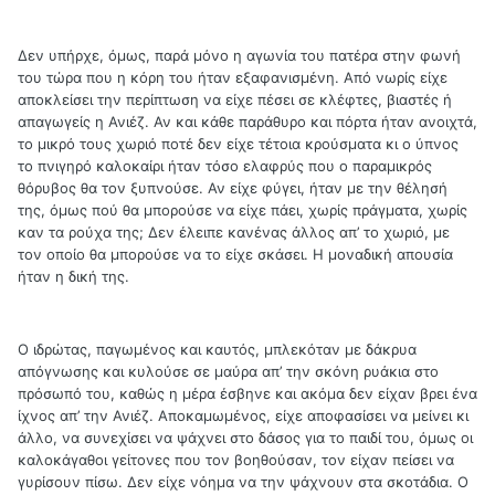
Δεν υπήρχε, όμως, παρά μόνο η αγωνία του πατέρα στην φωνή
του τώρα που η κόρη του ήταν εξαφανισμένη. Από νωρίς είχε
αποκλείσει την περίπτωση να είχε πέσει σε κλέφτες, βιαστές ή
απαγωγείς η Ανιέζ. Αν και κάθε παράθυρο και πόρτα ήταν ανοιχτά,
το μικρό τους χωριό ποτέ δεν είχε τέτοια κρούσματα κι ο ύπνος
το πνιγηρό καλοκαίρι ήταν τόσο ελαφρύς που ο παραμικρός
θόρυβος θα τον ξυπνούσε. Αν είχε φύγει, ήταν με την θέλησή
της, όμως πού θα μπορούσε να είχε πάει, χωρίς πράγματα, χωρίς
καν τα ρούχα της; Δεν έλειπε κανένας άλλος απ’ το χωριό, με
τον οποίο θα μπορούσε να το είχε σκάσει. Η μοναδική απουσία
ήταν η δική της.
Ο ιδρώτας, παγωμένος και καυτός, μπλεκόταν με δάκρυα
απόγνωσης και κυλούσε σε μαύρα απ’ την σκόνη ρυάκια στο
πρόσωπό του, καθώς η μέρα έσβηνε και ακόμα δεν είχαν βρει ένα
ίχνος απ’ την Ανιέζ. Αποκαμωμένος, είχε αποφασίσει να μείνει κι
άλλο, να συνεχίσει να ψάχνει στο δάσος για το παιδί του, όμως οι
καλοκάγαθοι γείτονες που τον βοηθούσαν, τον είχαν πείσει να
γυρίσουν πίσω. Δεν είχε νόημα να την ψάχνουν στα σκοτάδια. Ο