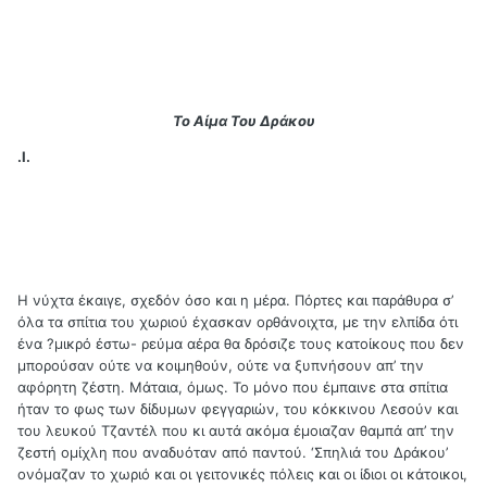
Το Αίμα Του Δράκου
.Ι.
Η νύχτα έκαιγε, σχεδόν όσο και η μέρα. Πόρτες και παράθυρα σ’
όλα τα σπίτια του χωριού έχασκαν ορθάνοιχτα, με την ελπίδα ότι
ένα ?μικρό έστω- ρεύμα αέρα θα δρόσιζε τους κατοίκους που δεν
μπορούσαν ούτε να κοιμηθούν, ούτε να ξυπνήσουν απ’ την
αφόρητη ζέστη. Μάταια, όμως. Το μόνο που έμπαινε στα σπίτια
ήταν το φως των δίδυμων φεγγαριών, του κόκκινου Λεσούν και
του λευκού Τζαντέλ που κι αυτά ακόμα έμοιαζαν θαμπά απ’ την
ζεστή ομίχλη που αναδυόταν από παντού. ‘Σπηλιά του Δράκου’
ονόμαζαν το χωριό και οι γειτονικές πόλεις και οι ίδιοι οι κάτοικοι,