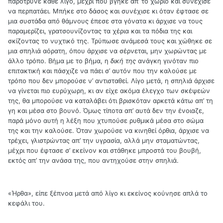
παρότρυνε κάθε λίγο, μέχρι που βγήκε απ’ το χωριό και συνέχισε
να περπατάει. Μπήκε στο δάσος και συνέχισε κι όταν έφτασε σε
μια συστάδα από θάμνους έπεσε στα γόνατα κι άρχισε να τους
παραμερίζει, γρατσουνίζοντας τα χέρια και τα πόδια της και
σκίζοντας το νυχτικό της. Τρύπωσε ανάμεσά τους και χώθηκε σε
μια σπηλιά αόρατη, όπου άρχισε να σέρνεται, μην χωρώντας με
άλλο τρόπο. Βήμα με το βήμα, η
δική της
ανάγκη γινόταν πιο
επιτακτική και πάσχιζε να πάει σ’ αυτόν που την καλούσε με
τρόπο που δεν μπορούσε ν’ αντισταθεί. Λίγο μετά, η σπηλιά άρχισε
να γίνεται πιο ευρύχωρη, κι αν είχε ακόμα έλεγχο των σκέψεών
της, θα μπορούσε να καταλάβει ότι βρισκόταν αρκετά κάτω απ’ τη
γη και μέσα στο βουνό. Όμως τίποτα απ’ αυτά δεν την ένοιαζε,
παρά μόνο αυτή η λέξη που χτυπούσε ρυθμικά μέσα στο σώμα
της και την καλούσε. Όταν χωρούσε να κινηθεί όρθια, άρχισε να
τρέχει, γλιστρώντας απ’ την υγρασία, αλλά μην σταματώντας,
μέχρι που έφτασε σ’ εκείνον και στάθηκε μπροστά του βουβή,
εκτός απ’ την ανάσα της, που αντηχούσε στην σπηλιά.
«Ήρθα», είπε ξέπνοα μετά από λίγο κι εκείνος κούνησε απλά το
κεφάλι του.