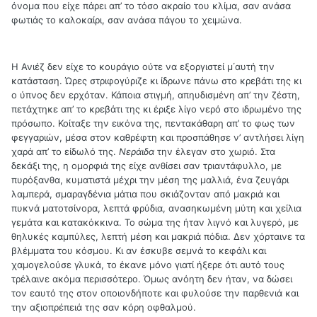
όνομα που είχε πάρει απ’ το τόσο ακραίο του κλίμα, σαν ανάσα
φωτιάς το καλοκαίρι, σαν ανάσα πάγου το χειμώνα.
Η Ανιέζ δεν είχε το κουράγιο ούτε να εξοργιστεί μ΄αυτή την
κατάσταση. Ώρες στριφογύριζε κι ίδρωνε πάνω στο κρεβάτι της κι
ο ύπνος δεν ερχόταν. Κάποια στιγμή, απηυδισμένη απ’ την ζέστη,
πετάχτηκε απ’ το κρεβάτι της κι έριξε λίγο νερό στο ιδρωμένο της
πρόσωπο. Κοίταξε την εικόνα της, πεντακάθαρη απ’ το φως των
φεγγαριών, μέσα στον καθρέφτη και προσπάθησε ν’ αντλήσει λίγη
χαρά απ’ το είδωλό της.
Νεράιδα
την έλεγαν στο χωριό. Στα
δεκάξι της, η ομορφιά της είχε ανθίσει σαν τριαντάφυλλο, με
πυρόξανθα, κυματιστά μέχρι την μέση της μαλλιά, ένα ζευγάρι
λαμπερά, σμαραγδένια μάτια που σκιάζονταν από μακριά και
πυκνά ματοτσίνορα, λεπτά φρύδια, ανασηκωμένη μύτη και χείλια
γεμάτα και κατακόκκινα. Το σώμα της ήταν λιγνό και λυγερό, με
θηλυκές καμπύλες, λεπτή μέση και μακριά πόδια. Δεν χόρταινε τα
βλέμματα του κόσμου. Κι αν έσκυβε σεμνά το κεφάλι και
χαμογελούσε γλυκά, το έκανε μόνο γιατί ήξερε ότι αυτό τους
τρέλαινε ακόμα περισσότερο. Όμως ανόητη δεν ήταν, να δώσει
τον εαυτό της στον οποιονδήποτε και φυλούσε την παρθενιά και
την αξιοπρέπειά της σαν κόρη οφθαλμού.