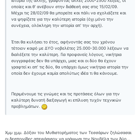
ιστορία της άλλης, γράφοντας άλλες 2000-2500 λέξεις, οι
οποίες και θ' ανέβουν στην διάθεσή σας στις 15/02/09.
Μέχρι τις 28/02/09 θα μπορείτε και πάλι να σχολιάζετε και
να ψηφίζετε για την καλύτερη ιστορία (όχι μόνο την
συνέχεια, ολόκληρη την ιστορία απ' την αρχή).
Έτσι θα κυλήσει το έτος, αφήνοντάς σας του χρόνου
τέτοιον καιρό με ΔΥΟ νοβελέτες 25.000-30.000 λέξεων να
διαλέξετε την καλύτερη. Για προφανείς λόγους, νικήτρια
συγγραφέας δεν θα υπάρχει, μιας και οι δύο θα έχουν
γραφτεί κι απ' τις δύο, θα υπάρχει όμως νικήτρια ιστορία την
οποία δεν έχουμε καμία απολύτως ιδέα τι θα κάνουμε.
Περιμένουμε τις γνώμες και τις προτάσεις όλων για την
καλύτερη δυνατή διεξαγωγή κι επίλυση τυχόν τεχνικών
προβλημάτων.
Χμμ χμμ. Δόξαν του Μυθιστορήματος των Τεσσάρων ζηλώσασαι
οι δεσποινίδες απεφάσισον να γράψωσι την Νουβέλα των δύο...