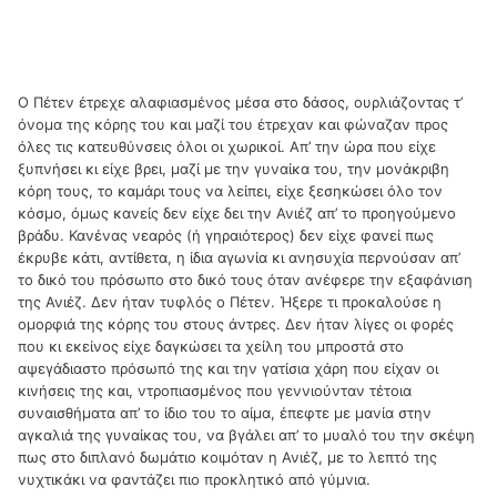
Ο Πέτεν έτρεχε αλαφιασμένος μέσα στο δάσος, ουρλιάζοντας τ’
όνομα της κόρης του και μαζί του έτρεχαν και φώναζαν προς
όλες τις κατευθύνσεις όλοι οι χωρικοί. Απ’ την ώρα που είχε
ξυπνήσει κι είχε βρει, μαζί με την γυναίκα του, την μονάκριβη
κόρη τους, το καμάρι τους να λείπει, είχε ξεσηκώσει όλο τον
κόσμο, όμως κανείς δεν είχε δει την Ανιέζ απ’ το προηγούμενο
βράδυ. Κανένας νεαρός (ή γηραιότερος) δεν είχε φανεί πως
έκρυβε κάτι, αντίθετα, η ίδια αγωνία κι ανησυχία περνούσαν απ’
το δικό του πρόσωπο στο δικό τους όταν ανέφερε την εξαφάνιση
της Ανιέζ. Δεν ήταν τυφλός ο Πέτεν. Ήξερε τι προκαλούσε η
ομορφιά της κόρης του στους άντρες. Δεν ήταν λίγες οι φορές
που κι εκείνος είχε δαγκώσει τα χείλη του μπροστά στο
αψεγάδιαστο πρόσωπό της και την γατίσια χάρη που είχαν οι
κινήσεις της και, ντροπιασμένος που γεννιούνταν τέτοια
συναισθήματα απ’ το ίδιο του το αίμα, έπεφτε με μανία στην
αγκαλιά της γυναίκας του, να βγάλει απ’ το μυαλό του την σκέψη
πως στο διπλανό δωμάτιο κοιμόταν η Ανιέζ, με το λεπτό της
νυχτικάκι να φαντάζει πιο προκλητικό από γύμνια.