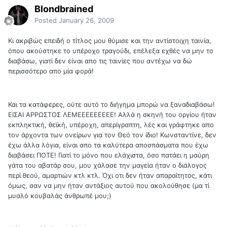
Blondbrained
Posted
January 26, 2009
Κι ακριβώς επειδή ο τίτλος μου θύμισε και την αντίστοιχη ταινία,
όπου ακούστηκε το υπέροχο τραγούδι, επέλεξα εχθές να μην το
διαβάσω, γιατί δεν είναι απο τις ταινίες που αντέχω να δώ
περισσότερο απο μία φορά!
Και τα κατάφερες, ούτε αυτό το διήγημα μπορώ να ξαναδιαβάσω!
ΕΙΣΑΙ ΑΡΡΩΣΤΟΣ ΛΕΜΕΕΕΕΕΕΕΕΕ! Αλλά η σκηνή του οργίου ήταν
εκπληκτική, θεϊκή, υπέροχη, απερίγραπτη, λές και γράφτηκε απο
τον άρχοντα των ονείρων για τον Θεό τον ίδιο! Κωνσταντίνε, δεν
έχω άλλα λόγια, είναι απο τα καλύτερα αποσπάσματα που έχω
διαβάσει ΠΟΤΕ! Γιατί το μόνο που ελάχιστα, όσο πατάει η μαύρη
γάτα του αβατάρ σου, μου χάλασε την μαγεία ήταν ο διάλογος
περί θεού, αμαρτιών κτλ κτλ. Όχι οτι δεν ήταν απαραίτητος, κάτι
όμως, σαν να μην ήταν αντάξιος αυτού που ακολούθησε (μα τί
μυαλό κουβαλάς άνθρωπέ μου;)