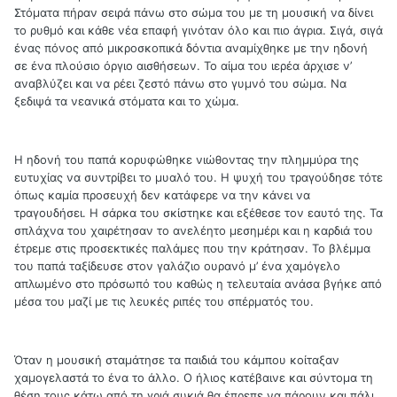
Στόματα πήραν σειρά πάνω στο σώμα του με τη μουσική να δίνει
το ρυθμό και κάθε νέα επαφή γινόταν όλο και πιο άγρια. Σιγά, σιγά
ένας πόνος από μικροσκοπικά δόντια αναμίχθηκε με την ηδονή
σε ένα πλούσιο όργιο αισθήσεων. Το αίμα του ιερέα άρχισε ν’
αναβλύζει και να ρέει ζεστό πάνω στο γυμνό του σώμα. Να
ξεδιψά τα νεανικά στόματα και το χώμα.
Η ηδονή του παπά κορυφώθηκε νιώθοντας την πλημμύρα της
ευτυχίας να συντρίβει το μυαλό του. Η ψυχή του τραγούδησε τότε
όπως καμία προσευχή δεν κατάφερε να την κάνει να
τραγουδήσει. Η σάρκα του σκίστηκε και εξέθεσε τον εαυτό της. Τα
σπλάχνα του χαιρέτησαν το ανελέητο μεσημέρι και η καρδιά του
έτρεμε στις προσεκτικές παλάμες που την κράτησαν. Το βλέμμα
του παπά ταξίδευσε στον γαλάζιο ουρανό μ’ ένα χαμόγελο
απλωμένο στο πρόσωπό του καθώς η τελευταία ανάσα βγήκε από
μέσα του μαζί με τις λευκές ριπές του σπέρματός του.
Όταν η μουσική σταμάτησε τα παιδιά του κάμπου κοίταξαν
χαμογελαστά το ένα το άλλο. Ο ήλιος κατέβαινε και σύντομα τη
θέση τους κάτω από τη γριά συκιά θα έπρεπε να πάρουν και πάλι