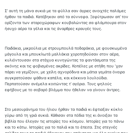
Σ’ αυτή τη μάνα συκιά με τα φύλλα σαν άγριες ανοιχτές παλάμες
ήρθαν τα παιδιά. Κατέβηκαν από τα σύννεφα. Ξεφύτρωσαν απ’ τον
ορίζοντα των σταροχώραφων κουβαλώντας σα φλάμπουρα στον
ήσυχο αέρα τα γέλια και τις άναρθρες κραυγές τους.
Παιδάκια, μικρούλια με στρουμπουλά ποδαράκια, με φουσκωμένα
μάγουλα και μπουκλωτά μαλλάκια χοροπηδούσαν στον αέρα,
κυλιόντουσαν στα στάχυα κυνηγώντας τα φαντάσματα της
σκόνης και τις φοβισμένες ακρίδες. Κοπέλες με στήθη που ‘χαν
πάρει να γεμίζουν, με χείλη αχνορόδινα και μάτια γεμάτα όνειρα
συγκρατούσαν ψάθινα καπέλα, και κόκκινα λουλούδια.
Περπατούσαν ανέμελα κοιτώντας τ’ αγόρια. Τους ψηλούς
εφήβους με το σοβαρό βλέμμα που ήθελαν να γίνουν άντρες.
Στο μεσουράνημα του ήλιου ήρθαν τα παιδιά κι έφτιαξαν κύκλο
γύρω από τη γριά συκιά. Κάθισαν στα πόδια της κι άνοιξαν τα
βιβλία που έλεγαν τις ιστορίες του κόσμου. Ιστορίες για το πάνω
και το κάτω. Ιστορίες για το παλιά και το έπειτα. Στις στεγνές