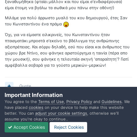
ξαναθυμήθηκα (φταίει μάλλον και που είμαι σ'ενδιαφέρουσα)
είμαι έτοιμη να βγάλω τα σωθικά μου πάνω στην οθόνη!)
Μιλάμε για πολύ άρρωστο μυαλό του κου δημιουργού, έτσι; Σαν
του Κωνσταντίνου ένα πράμα
Όχι, για να είμαστε ειλικρινείς, του Κωνσταντίνου ήταν
πταισματάκι μπροστά σ'εκείνο το βδέλυγμα της ανθρώπινης
αξιοπρέπειας. Και σόρρυ δηλαδή, εσύ που είσαι και άνθρωπος του
χώρου βρε Ντίνο, σου φάνηκε αριστούργημα η ταινία (πέρα απο
την μουσική), σου φάνηκε η τελευταία σκηνή 'απαραίτητη'? Γιατί
αμφέβαλλα σοβαρά για το γούστο μερικών-μερικών!
Quote
Important Information
You agree to the
Terms of Use
,
Privacy Policy
and
Guidelines
. We
have placed
cookies
on your device to help make this website
Tiessa
better. You can
adjust your cookie settings
, otherwise we'll
Posted
January 26, 2009
assume you're okay to continue..
Accept Cookies
Reject Cookies
Αυτό είναι! Τρόμος στο λαμπρό φως της μέρας. Ούτε σκοτάδια
ούτε τίποτα. Όλα στο καταμεσήμερο, μέσα στη ζέστη κι εμείς ν'