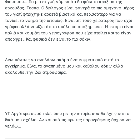
Φιουουου….Για μια στιγμή νόμισα ότι θα φάω το κράξιμο της
αρκούδας. Τεσπα. Ο διάλογος είναι φανερά το πιο αμήχανο μέρος
του γιατί φτιάχτηκε αρκετά βιαστικά και περισσότερο για να
τονίσει το νόημα της ιστορίας. Είναι απ’ τους χειρότερος που έχω
γράψει αλλά νομίζω ότι το υπόλοιπο αποζημιώνει. Η ιστορία είναι
παλιά και κομμάτι του χειρογράφου που είχα στείλει και το είχαν
απορήψει. Και φυσικά δεν είναι το πιο σόκιν.
Λέω πάντως να ανεβάσω ακόμα ένα κομμάτι από αυτό το
εγχείρημα. Είναι το αγαπημένο μου και καθόλου σόκιν αλλά
ακολουθεί την ίδια ατμόσφαιρα.
ΥΓ Αργότερα αφού τελειώσω με την ιστορία σου θα έχεις και το
δικό μου σχόλιο. Αν και από τις πρώτες παραγράφους άρχισα να
γελάω…