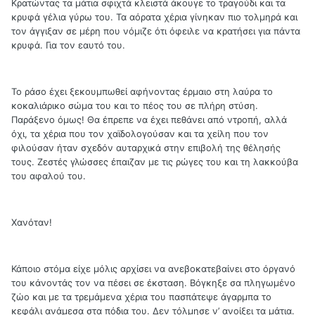
Κρατώντας τα μάτια σφιχτά κλειστά άκουγε το τραγούδι και τα
κρυφά γέλια γύρω του. Τα αόρατα χέρια γίνηκαν πιο τολμηρά και
τον άγγιξαν σε μέρη που νόμιζε ότι όφειλε να κρατήσει για πάντα
κρυφά. Για τον εαυτό του.
Το ράσο έχει ξεκουμπωθεί αφήνοντας έρμαιο στη λαύρα το
κοκαλιάρικο σώμα του και το πέος του σε πλήρη στύση.
Παράξενο όμως! Θα έπρεπε να έχει πεθάνει από ντροπή, αλλά
όχι, τα χέρια που τον χαϊδολογούσαν και τα χείλη που τον
φιλούσαν ήταν σχεδόν αυταρχικά στην επιβολή της θέλησής
τους. Ζεστές γλώσσες έπαιζαν με τις ρώγες του και τη λακκούβα
του αφαλού του.
Χανόταν!
Κάποιο στόμα είχε μόλις αρχίσει να ανεβοκατεβαίνει στο όργανό
του κάνοντάς τον να πέσει σε έκσταση. Βόγκηξε σα πληγωμένο
ζώο και με τα τρεμάμενα χέρια του πασπάτεψε άγαρμπα το
κεφάλι ανάμεσα στα πόδια του. Δεν τόλμησε ν’ ανοίξει τα μάτια.