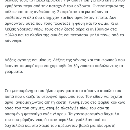
σελίδες τους τα παιδιά έβρισκαν την απάντηση για όλα εκείνα που
κρυβόταν πέρα από την καταχνιά του ορίζοντα. Ονειρεύτηκαν τις
πόλεις και τους ανθρώπους. Σκεφτόταν και ρωτούσαν κι
υπέθεταν γι όλα όσα υπήρχαν και δεν αρνούνταν τίποτα. Δεν
αρνούνταν αυτά που τους πρόσταζε η φύση και το σώμα. Κι οι
λέξεις χόρευαν γύρω τους στον ζεστό αέρα κι ανέβαιναν στα
φύλλα και τα κλαδιά της συκιάς και πετούσαν ψηλά πάνω από τα
σύννεφα.
Λέξεις αγάπης και μίσους. Λέξεις της γέννας και του φονικού που
έκαναν τα μικρότερα να χοροπηδούν ξέγνοιαστα καβαλώντας τα
γράμματα.
Στο μεσουράνημα του ήλιου φάνηκε και το κόκκινο καπέλο του
παπά που σκιάζε το στρυφνό πρόσωπο του. Τον είδαν να ‘ρχεται
αργά, αγκομαχώντας απ’ τη ζέστη, τυλιγμένος στο φαρδύ κόκκινο
ράσο του που στιγμές, στιγμές πλατάγιζε πίσω του σαν τη
σπασμένη φτερούγα ενός γλάρου. Τα γαντοφορεμένα δάχτυλα
του που μύριζαν νεκρό τριαντάφυλλο, γυάλιζαν από τα
δαχτυλίδια και στο λαιμό του κρέμονταν βαριά μια πλουμιστή