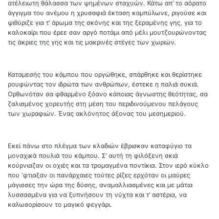
ατέλειωτη θάλασσα των ψημένων σταχυών. Κάτω απ’ το αόρατο
άγγιγμα του ανέμου η χρυσαφιά έκταση καμπύλωνε, ριγούσε και
ψιθύριζε για τ’ άρωμα της σκόνης και της ξεραμένης γης, για το
καλοκαίρι που έρεε σαν αργό ποτάμι από μέλι μουτζουρώνοντας
τις άκριες της γης και τις μακρινές στέγες των χωριών.
Καταμεσής του κάμπου που οργώθηκε, σπάρθηκε και θερίστηκε
ρουφώντας τον ιδρώτα των ανθρώπων, έστεκε η παλιά συκιά.
Ορθωνόταν σα φθαρμένο ξόανο κάποιας άγνωστης θεότητας, σα
ζαλισμένος χορευτής στη μέση του περιδινούμενου πελάγους
των χωραφιών. Ένας ακλόνητος άξονας του μεσημεριού.
Εκεί πάνω στο πλέγμα των κλαδιών έβρισκαν καταφύγιο τα
μοναχικά πουλιά του κάμπου. Σ’ αυτή τη φιλόξενη σκιά
κούρνιαζαν οι οχιές και τα τρομαγμένα ποντίκια. Στον ιερό κύκλο
που ‘φτιαξαν οι πανάρχαιες τούτες ρίζες ερχόταν οι μαύρες
μάγισσες την ώρα της δύσης, αναμαλλιασμένες και με μάτια
λυσσασμένα για να ξυπνήσουν τη νύχτα και τ’ αστέρια, να
καλωσορίσουν το μαγικό φεγγάρι.