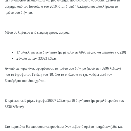
Δεν υπολογίζω τις απόπειρες για μυθιστόρημα που έκανα στο γυμνάσιο. Ξεκινώ το
μέτρημα από τον Ιανουάριο του 2010, όταν δηλαδή ξεκίνησα και ολοκλήρωσα το
πρώτο μου διήγημα.
Μέσα σε λιγότερο από ενάμιση χρόνο, μετράω:
17 ολοκληρωμένα διηγήματα (με μέγιστο τις 6996 λέξεις και ελάχιστο τις 220)
Σύνολο αυτών: 33693 λέξεις
Αν από τα παραπάνω, αφαιρέσουμε το πρώτο μου διήγημα (αυτό των 6996 λέξεων)
που το έγραψα τον Γενάρη του '10, όλα τα υπόλοιπα τα έχω γράψει μετά τον
Σεπτέμβριο του ίδιου χρόνου.
Επομένως, σε 9 μήνες έγραψα 26697 λέξεις για 16 διηγήματα (με μεγαλύτερο ένα των
3836 λέξεων).
Στα παραπάνω θα μπορούσα να προσθέσω έναν σεβαστό αριθμό ποιημάτων (εδώ και