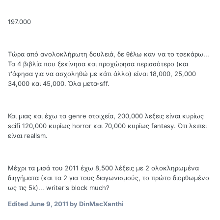
197.000
Τώρα από ανολοκλήρωτη δουλειά, δε θέλω καν να το τσεκάρω...
Τα 4 βιβλία που ξεκίνησα και προχώρησα περισσότερο (και
τ'άφησα για να ασχοληθώ με κάτι άλλο) είναι 18,000, 25,000
34,000 και 45,000. Όλα μετα-sff.
Και μιας και έχω τα genre στοιχεία, 200,000 λεξεις είναι κυρίως
scifi 120,000 κυρίως horror και 70,000 κυρίως fantasy. Ότι λειπει
είναι reallsm.
Μέχρι τα μισά του 2011 έχω 8,500 λέξεις με 2 ολοκληρωμένα
διηγήματα (και τα 2 για τους διαγωνισμούς, το πρώτο διορθωμένο
ως τις 5k)... writer's block much?
Edited
June 9, 2011
by DinMacXanthi