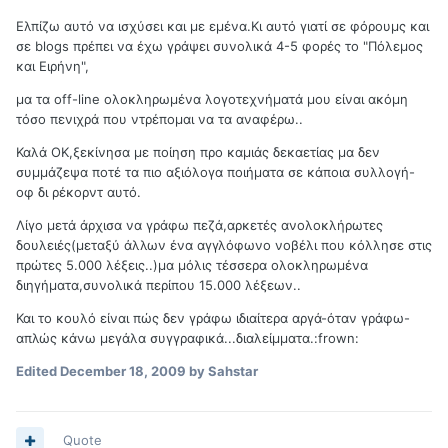
Eλπίζω αυτό να ισχύσει και με εμένα.Κι αυτό γιατί σε φόρουμς και
σε blogs πρέπει να έχω γράψει συνολικά 4-5 φορές το "Πόλεμος
και Ειρήνη",
μα τα οff-line ολοκληρωμένα λογοτεχνήματά μου είναι ακόμη
τόσο πενιχρά που ντρέπομαι να τα αναφέρω..
Καλά ΟΚ,ξεκίνησα με ποίηση προ καμιάς δεκαετίας μα δεν
συμμάζεψα ποτέ τα πιο αξιόλογα ποιήματα σε κάποια συλλογή-
οφ δι ρέκορντ αυτό.
Λίγο μετά άρχισα να γράφω πεζά,αρκετές ανολοκλήρωτες
δουλειές(μεταξύ άλλων ένα αγγλόφωνο νοβέλι που κόλλησε στις
πρώτες 5.000 λέξεις..)μα μόλις τέσσερα ολοκληρωμένα
διηγήματα,συνολικά περίπου 15.000 λέξεων..
Και το κουλό είναι πώς δεν γράφω ιδιαίτερα αργά-όταν γράφω-
απλώς κάνω μεγάλα συγγραφικά...διαλείμματα.:frown:
Edited
December 18, 2009
by Sahstar
Quote