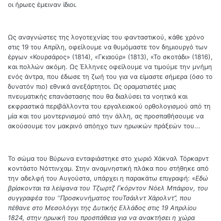
οι ήρωες έμειναν ίδιοι.
Ως αναγνώστες της λογοτεχνίας του φανταστικού, κάθε χρόνο
στις 19 του Απρίλη, οφείλουμε να θυμόμαστε τον δημιουργό των
έργων «Κουρσάρος» (1814), «Γκιαούρ» (1813), «Το σκοτάδι» (1816),
και πολλών ακόμη. Ως Έλληνες οφείλουμε να τιμούμε την μνήμη
ενός άντρα, που έδωσε τη ζωή του για να είμαστε σήμερα (όσο το
δυνατόν πιο) εθνικά ανεξάρτητοι. Ως οραματιστές μιας
πνευματικής επανάστασης που θα διαλύσει τα νοητικά και
εκφραστικά περιβάλλοντα του εργαλειακού ορθολογισμού από τη
μία και του μοντερνισμού από την άλλη, ας προσπαθήσουμε να
ακούσουμε τον μακρινό απόηχο των ηρωικών πράξεών του...
Το σώμα του Βύρωνα ενταφιάστηκε στο χωριό Χάκναλ Τόρκαρντ
κοντάστο Νόττινχαμ. Στην αναμνηστική πλάκα που στήθηκε από
την αδελφή του Αυγούστα, υπάρχει η παρακάτω επιγραφή: «
Εδώ
βρίσκονται τα λείψανα του Τζωρτζ Γκόρντον Νόελ Μπάιρον, του
συγγραφέα του ‘‘Προσκυνήματος τουΤσάιλντ Χάρολντ’’, που
πέθανε στο Μεσολόγγι της Δυτικής Ελλάδος στις 19 Απριλίου
1824, στην ηρωική του προσπάθεια για να ανακτήσει η χώρα