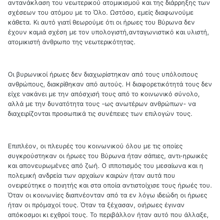
αντανάκλαση του νεωτερικού ατομικισμού και της διάρρηξης των
σχέσεων του ατόμου με το Όλο. Ωστόσο, εμείς διαφωνούμε
κάθετα. Κι αυτό γιατί θεωρούμε ότι οι ήρωες του Βύρωνα δεν
έχουν καμιά σχέση με τον υπολογιστή,ανταγωνιστικό και υλιστή,
ατομικιστή άνθρωπο της νεωτερικότητας.
Οι βυρωνικοί ήρωες δεν διαχωρίστηκαν από τους υπόλοιπους
ανθρώπους, διακρίθηκαν από αυτούς. Η διαφορετικότητά τους δεν
είχε νακάνει με την απόσχισή τους από το κοινωνικό σύνολο,
αλλά με την δυνατότητα τους -ως ανωτέρων ανθρώπων- να
διαχειρίζονται προσωπικά τις συνέπειες των επιλογών τους.
Επιπλέον, οι πλευρές του κοινωνικού όλου με τις οποίες
συγκρούστηκαν οι ήρωες του Βύρωνα ήταν σάπιες, αντι-ηρωικές
και απονευρωμένες από ζωή. Ο ιπποτισμός του μεσαίωνα και η
πολεμική ανδρεία των αρχαίων καιρών ήταν αυτά που
ονειρεύτηκε ο ποιητής και στα οποία αντιστοίχισε τους ήρωές του.
Όταν οι κοινωνίες διαπνέονταν από τα εν λόγω ιδεώδη οι ήρωες
ήταν οι πρόμαχοί τους. Όταν τα ξέχασαν, οιήρωες έγιναν
απόκοσμοι κι εχθροί τους. Το περιβάλλον ήταν αυτό που άλλαξε,