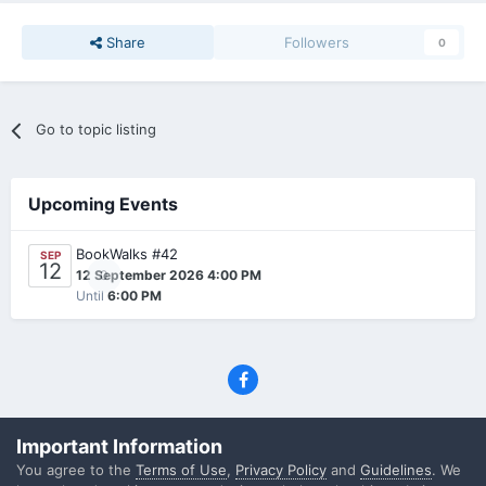
Share
Followers
0
Go to topic listing
Upcoming Events
BookWalks #42
SEP
12
0
12 September 2026 4:00 PM
Until
6:00 PM
Privacy Policy
Contact Us
Cookies
Important Information
(C) SFF.gr, All rights reserved
You agree to the
Terms of Use
,
Privacy Policy
and
Guidelines
. We
Powered by Invision Community