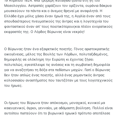
19 Απριλίου 1824. Μια τρομερή καταιγίδα ξεσπά στη γη του
Μεσολογγίου. Αστραπές χαράζουν τον ορίζοντα, ουράνια δάκρυα
μουσκεύουν τα πάντα και ο άνεμος θρηνεί με αναφιλητά. Η
Ελλάδα έχει μόλις χάσει έναν ήρωά της, η Αγγλία έναν από τους
σπουδαιότερους πνευματικούς της άντρες και η λογοτεχνία του
φανταστικού έναν απ' τους ποιοτικότερουςκαι πλέον ενορατικούς
εκφραστές της. Ο Λόρδος Βύρωνας είναι νεκρός!
Ο Βύρωνας ήταν ένα εξαιρετικός ποιητής. Γόνος αριστοκρατικής
οικογένειας, μέλος της Βουλής των Λόρδων, πολυταξιδεμένος,
δημοφιλής σε ολόκληρη την Ευρώπη κι έχοντας ζήσει
πολυτελώς, εγκατέλειψε τις ανέσεις και τη συμβατική δημοφιλία
για να αναζητήσει τη δόξα στα πεδίατων μαχών. Γιατί ο Βύρωνας
δεν ήταν απλώς ένας ποιητής, αλλά ένας ρομαντικός άντρας
κολοσσιαίου αναστήματος που ταυτιζόταν με τους λογοτεχνικούς
του ήρωες.
Οι ήρωες του Βύρωνα ήταν απόκοσμοι, μοναχικοί, κυνικοί μα
καιευγενικοί, άγριοι, γενναίοι, με αδάμαστη βούληση. Πολλοί είναι
αυτοίπου πιστεύουν ότι το βυρωνικό ηρωικό πρότυπο αποτέλεσε