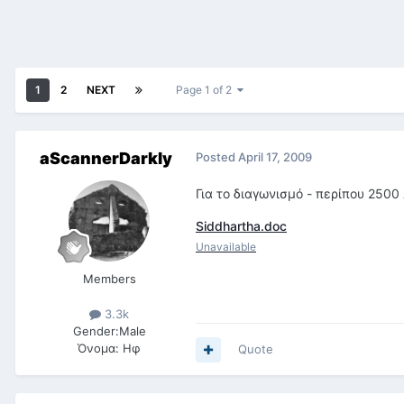
1
2
NEXT
Page 1 of 2
aScannerDarkly
Posted
April 17, 2009
Για το διαγωνισμό - περίπου 2500
Siddhartha.doc
Unavailable
Members
3.3k
Gender:
Male
Όνομα:
Ηφ
Quote