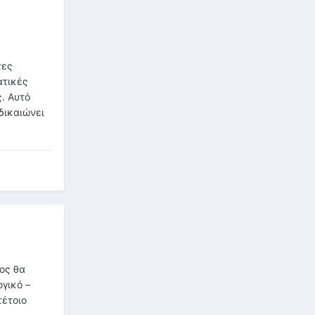
τες
ατικές
ς. Αυτό
δικαιώνει
ος θα
ογικό –
τέτοιο