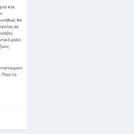
ινο και
αν
 συνήθως θα
εκείνη σε
νιάζει;
ντικό ρόλο
ζουν;
ντιστοιχούν
 Ποιο το