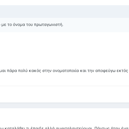
ο με το όνομα του πρωταγωνιστή.
είμαι πάρα πολύ κακός στην ονοματοποιία και την αποφεύγω εκτός
έχω καταλάβει τι έπαιξε αλλά αμφιταλαντεύομαι. Πάντως ήταν ένα