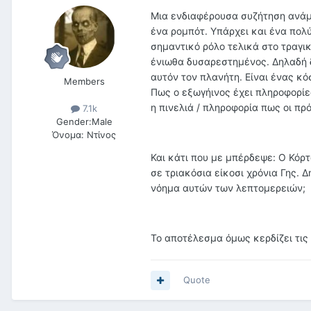
Μια ενδιαφέρουσα συζήτηση ανάμε
ένα ρομπότ. Υπάρχει και ένα πολ
σημαντικό ρόλο τελικά στο τραγι
ένιωθα δυσαρεστημένος. Δηλαδή δ
αυτόν τον πλανήτη. Είναι ένας κό
Members
Πως ο εξωγήινος έχει πληροφορίες
η πινελιά / πληροφορία πως οι πρ
7.1k
Gender:
Male
Όνομα:
Ντίνος
Και κάτι που με μπέρδεψε: Ο Κόρτ
σε τριακόσια είκοσι χρόνια Γης. Δ
νόημα αυτών των λεπτομερειών;
Το αποτέλεσμα όμως κερδίζει τις
Quote