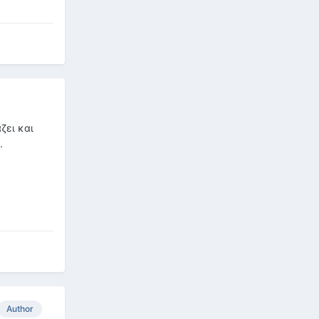
ζει και
.
Author