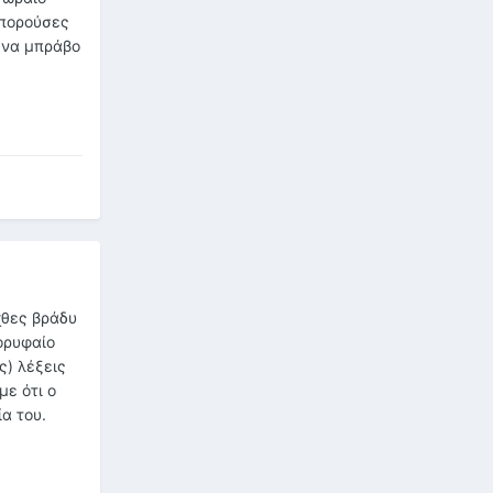
μπορούσες
 ένα μπράβο
χθες βράδυ
ορυφαίο
ς) λέξεις
με ότι ο
α του.