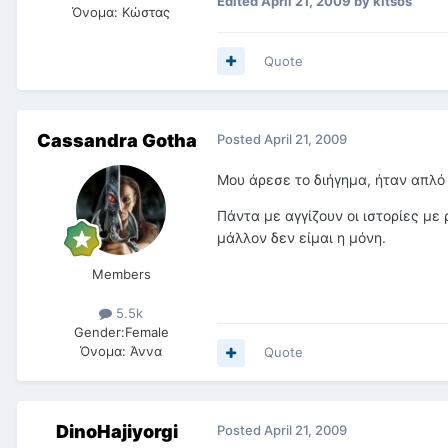
Edited
April 21, 2009
by kitsos
Όνομα:
Κώστας
Quote
Cassandra Gotha
Posted
April 21, 2009
Μου άρεσε το διήγημα, ήταν απλό 
Πάντα με αγγίζουν οι ιστορίες με
μάλλον δεν είμαι η μόνη.
Members
5.5k
Gender:
Female
Όνομα:
Άννα
Quote
DinoHajiyorgi
Posted
April 21, 2009