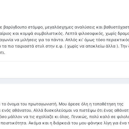
πε βαρύγδουπο στόμφο, μεγαλόσχημες αναλύσεις και βαθυστόχασ
καίριος και κομψά συμβολιστικός. Λεπτά φιλοσοφικός, χωρίς δραμ
αγωνία να μιλήσεις για τα πάντα. Απλός κι' όμως τόσο περιεκτικό
τα πιο ταιριαστά στυλ στην ε.φ. ( χωρίς να αποκλείω άλλα ). Την 
τι.
ε το όνομα του πρωταγωνιστή. Μου άρεσε όλη η τοποθέτηση της
 ενός αθάνατου. Αλλά δυσκολεύομαι να πιστέψω ότι ένας αθάνατ
σο μάλλον να τις σχολίαζε κι όλας. Γενικώς, πολύ καλό σε φιλολ
πειστικότητα. Ακόμα και η διάρκειά του μου φάνηκε λίγη για ένα 