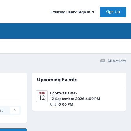
Sign Up
Existing user? Sign In
All Activity
Upcoming Events
BookWalks #42
SEP
12
0
12 September 2026 4:00 PM
Until
6:00 PM
rs
0