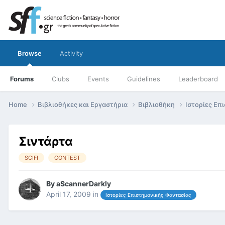
Browse
Activity
Forums
Clubs
Events
Guidelines
Leaderboard
Home
Βιβλιοθήκες και Εργαστήρια
Βιβλιοθήκη
Ιστορίες Επ
Σιντάρτα
SCIFI
CONTEST
By
aScannerDarkly
April 17, 2009
in
Ιστορίες Επιστημονικής Φαντασίας