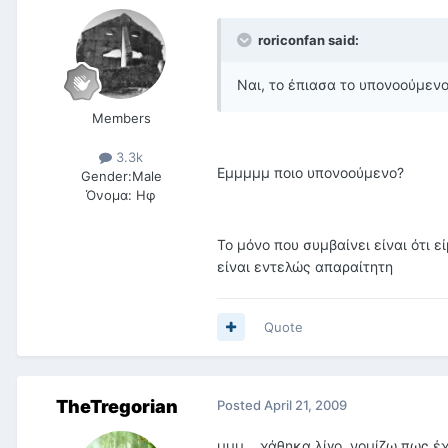
roriconfan said:
Ναι, το έπιασα το υπονοούμεν
Members
3.3k
Εμμμμμ ποιο υπονοούμενο?
Gender:
Male
Όνομα:
Ηφ
Το μόνο που συμβαίνει είναι ότι 
είναι εντελώς απαραίτητη
Quote
TheTregorian
Posted
April 21, 2009
μμμ... χάθηκα λίγο. νομίζω πως 