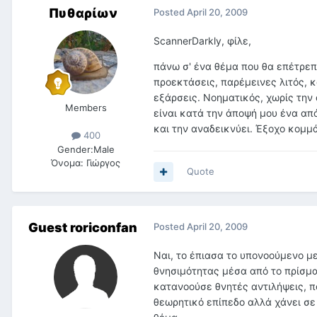
Πυθαρίων
Posted
April 20, 2009
ScannerDarkly, φίλε,
πάνω σ' ένα θέμα που θα επέτρε
προεκτάσεις, παρέμεινες λιτός, 
εξάρσεις. Νοηματικός, χωρίς την 
Members
είναι κατά την άποψή μου ένα από 
και την αναδεικνύει. Έξοχο κομμά
400
Gender:
Male
Όνομα:
Γιώργος
Quote
Guest roriconfan
Posted
April 20, 2009
Ναι, το έπιασα το υπονοούμενο μ
θνησιμότητας μέσα από το πρίσμα
κατανοούσε θνητές αντιλήψεις, πό
θεωρητικό επίπεδο αλλά χάνει σε 