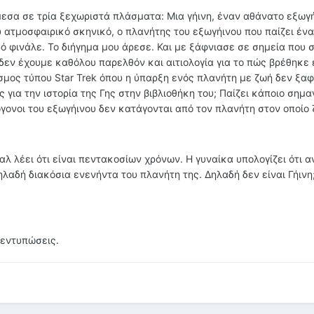
σα σε τρία ξεχωριστά πλάσματα: Μια γήινη, έναν αθάνατο εξωγή
ύ ατμοσφαιρικό σκηνικό, ο πλανήτης του εξωγήινου που παίζει έν
κό φινάλε. Το διήγημα μου άρεσε. Και με ξάφνιασε σε σημεία που
εν έχουμε καθόλου παρελθόν και αιτιολογία για το πώς βρέθηκε 
σμος τύπου Star Trek όπου η ύπαρξη ενός πλανήτη με ζωή δεν ξαφ
 για την ιστορία της Γης στην βιβλιοθήκη του; Παίζει κάποιο σημα
όγονοι του εξωγήινου δεν κατάγονται από τον πλανήτη στον οποίο 
αλ λέει ότι είναι πεντακοσίων χρόνων. Η γυναίκα υπολογίζει ότι α
ηλαδή διακόσια ενενήντα του πλανήτη της. Δηλαδή δεν είναι Γήινη;
 εντυπώσεις.