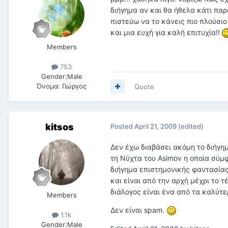
διήγημα αν και θα ήθελα κάτι πα
πιστεύω να το κάνεις πιο πλούσιο
και μια ευχή για καλή επιτυχία!!
Members
753
Gender:
Male
Όνομα:
Γιώργος
Quote
kitsos
Posted
April 21, 2009
(edited)
Δεν έχω διαβάσει ακόμη το διήγη
τη Νύχτα του Asimov η οποία σύμ
διήγημα επιστημονικής φαντασίας
και είναι από την αρχή μέχρι το 
διάλογος είναι ένα από τα καλύτε
Members
Δεν είναι spam.
1.1k
Gender:
Male