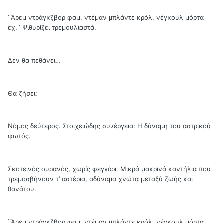
΄΄Άρεμ ντράγκζβορ φαμ, ντέμαν μπλάντε κρόλ, νέγκουλ μόρτα
εχ.΄΄ Ψιθυρίζει τρεμουλιαστά.
Δεν θα πεθάνει…
Θα ζήσει;
Νόμος δεύτερος. Στοιχειώδης συνέργεια: Η δύναμη του αστρικού
φωτός.
Σκοτεινός ουρανός, χωρίς φεγγάρι. Μικρά μακρινά καντήλια που
τρεμοσβήνουν τ’ αστέρια, αδύναμα χνώτα μεταξύ ζωής και
θανάτου.
΄΄Άρεμ ντράγκζβορ φαμ, ντέμαν μπλάντε κρόλ, νέγκουλ μόρτα