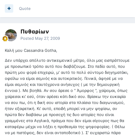
Quote
Πυθαρίων
Posted
May 27, 2009
Καλή μου Cassandra Gotha,
Δεν υπάρχει απόλυτο αντικειμενικό μέτρο, όλοι μας εισπράττουμε
με προσωπικό τρόπο αυτό που διαβάζουμε. Στο πεδίο αυτό, που
πρώτη μου φορά επιχειρώ, μ' αυτό το πολύ σύντομο διηγηματάκι,
οφείλω να είμαι σεμνός και αυτοκριτικός. Γενικά, άφησέ με να
είμαι σεμνός και ταυτόχρονα ανήσυχος ( με την δημιουργική
έννοια ). Με βοηθά. Αν σου άρεσε ο " Άμορφος ", χαίρομαι, όπως
χαίρεσαι κι' εσύ, όταν αρέσει κάτι δικό σου. Βρίσκω την ευκαιρία
να σου πω, ότι η δική σου ιστορία στα πλαίσια του διαγωνισμού,
ήταν εξαιρετική. Κι' αυτό, επειδή μπορεί να μην ψηφίσω, αν
πρώτα δεν διαβάσω με προσοχή τις δυο ιστορίες που είναι
γραμμένες στα Αγγλικά, πράγμα που δεν είμαι σίγουρος πως θα
καταφέρω μέχρι να λήξει η προθεσμία της ψηφοφορίας. ( Θέλω
να με πιστέψεις, δεν είναι ανταποδοτικό ). Σ' ευχαριστώ πάρα