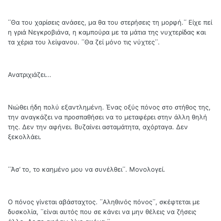
΄΄Θα του χαρίσεις ανάσες, μα θα του στερήσεις τη μορφή.΄΄ Είχε πεί
η γριά Νεγκροβιάνα, η καμπούρα με τα μάτια της νυχτερίδας και
τα χέρια του λείψανου. ΄΄Θα ζεί μόνο τις νύχτες΄΄.
Ανατριχιάζει...
Νιώθει ήδη πολύ εξαντλημένη. Ένας οξύς πόνος στο στήθος της,
την αναγκάζει να προσπαθήσει να το μεταφέρει στην άλλη θηλή
της. Δεν την αφήνει. Βυζαίνει ασταμάτητα, αχόρταγα. Δεν
ξεκολλάει.
΄΄Άσ’ το, το καημένο μου να συνέλθει΄΄. Μονολογεί.
Ο πόνος γίνεται αβάσταχτος. ΄΄Αληθινός πόνος΄΄, σκέφτεται με
δυσκολία, ΄΄είναι αυτός που σε κάνει να μην θέλεις να ζήσεις