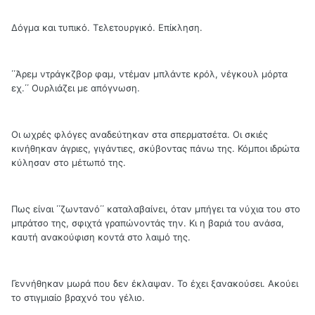
Δόγμα και τυπικό. Τελετουργικό. Επίκληση.
΄΄Άρεμ ντράγκζβορ φαμ, ντέμαν μπλάντε κρόλ, νέγκουλ μόρτα
εχ.΄΄ Ουρλιάζει με απόγνωση.
Οι ωχρές φλόγες αναδεύτηκαν στα σπερματσέτα. Οι σκιές
κινήθηκαν άγριες, γιγάντιες, σκύβοντας πάνω της. Κόμποι ιδρώτα
κύλησαν στο μέτωπό της.
Πως είναι ΄΄ζωντανό΄΄ καταλαβαίνει, όταν μπήγει τα νύχια του στο
μπράτσο της, σφιχτά γραπώνοντάς την. Κι η βαριά του ανάσα,
καυτή ανακούφιση κοντά στο λαιμό της.
Γεννήθηκαν μωρά που δεν έκλαψαν. Το έχει ξανακούσει. Ακούει
το στιγμιαίο βραχνό του γέλιο.