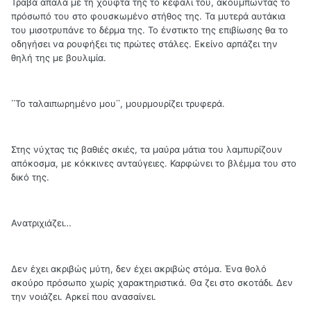
Τραβά απαλά με τη χούφτα της το κεφάλι του, ακουμπώντας το
πρόσωπό του στο φουσκωμένο στήθος της. Τα μυτερά αυτάκια
του μισοτρυπάνε το δέρμα της. Το ένστικτο της επιβίωσης θα το
οδηγήσει να ρουφήξει τις πρώτες στάλες. Εκείνο αρπάζει την
θηλή της με βουλιμία.
΄΄Το ταλαιπωρημένο μου΄΄, μουρμουρίζει τρυφερά.
Στης νύχτας τις βαθιές σκιές, τα μαύρα μάτια του λαμπυρίζουν
απόκοσμα, με κόκκινες ανταύγειες. Καρφώνει το βλέμμα του στο
δικό της.
Ανατριχιάζει…
Δεν έχει ακριβώς μύτη, δεν έχει ακριβώς στόμα. Ένα θολό
σκούρο πρόσωπο χωρίς χαρακτηριστικά. Θα ζει στο σκοτάδι. Δεν
την νοιάζει. Αρκεί που ανασαίνει.