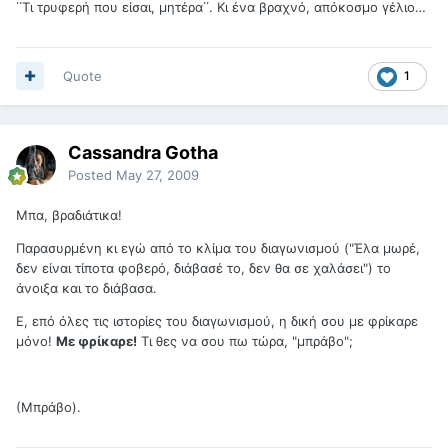
΄΄Τι τρυφερή που είσαι, μητέρα΄΄. Κι ένα βραχνό, απόκοσμο γέλιο…
Quote
1
Cassandra Gotha
Posted
May 27, 2009
Μπα, βραδιάτικα!
Παρασυρμένη κι εγώ από το κλίμα του διαγωνισμού ("Έλα μωρέ,
δεν είναι τίποτα φοβερό, διάβασέ το, δεν θα σε χαλάσει") το
άνοιξα και το διάβασα.
Ε, επό όλες τις ιστορίες του διαγωνισμού, η δική σου με φρίκαρε
μόνο!
Με φρίκαρε!
Τι θες να σου πω τώρα, "μπράβο";
(Μπράβο).