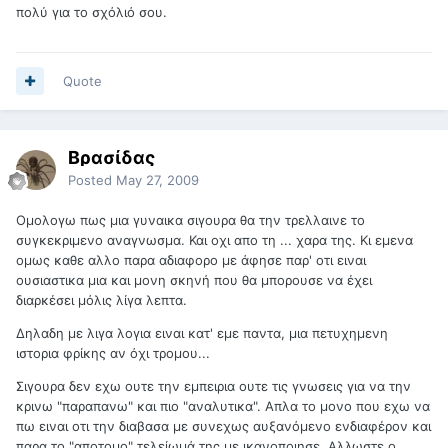
πολύ για το σχόλιό σου.
Quote
Βρασίδας
Posted
May 27, 2009
Ομολογω πως μια γυναικα σιγουρα θα την τρελλαινε το
συγκεκριμενο αναγνωσμα. Και οχι απο τη ... χαρα της. Κι εμενα
ομως καθε αλλο παρα αδιαφορο με άφησε παρ' οτι ειναι
ουσιαστικα μια και μονη σκηνή που θα μπορουσε να έχει
διαρκέσει μόλις λίγα λεπτα.
Δηλαδη με λιγα λογια ειναι κατ' εμε παντα, μια πετυχημενη
ιστορια φρίκης αν όχι τρομου...
Σιγουρα δεν εχω ουτε την εμπειρια ουτε τις γνωσεις για να την
κρινω "παραπανω" και πιο "αναλυτικα". Απλα το μονο που εχω να
πω ειναι οτι την διαβασα με συνεχως αυξανόμενο ενδιαφέρον και
παρα το "αποτομο" τελείωμά της με ικανοποιησε. Αλλωστε ο