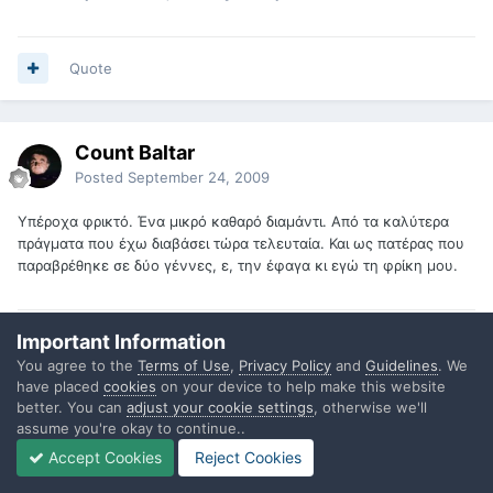
Quote
Count Baltar
Posted
September 24, 2009
Υπέροχα φρικτό. Ένα μικρό καθαρό διαμάντι. Από τα καλύτερα
πράγματα που έχω διαβάσει τώρα τελευταία. Και ως πατέρας που
παραβρέθηκε σε δύο γέννες, ε, την έφαγα κι εγώ τη φρίκη μου.
Important Information
Quote
You agree to the
Terms of Use
,
Privacy Policy
and
Guidelines
. We
have placed
cookies
on your device to help make this website
better. You can
adjust your cookie settings
, otherwise we'll
1 year later...
assume you're okay to continue..
Accept Cookies
Reject Cookies
DinMacXanthi