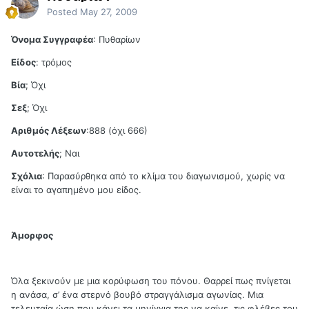
Posted
May 27, 2009
Όνομα Συγγραφέα
: Πυθαρίων
Είδος
: τρόμος
Βία
; Όχι
Σεξ
; Όχι
Αριθμός Λέξεων
:888 (όχι 666)
Αυτοτελής
; Ναι
Σχόλια
: Παρασύρθηκα από το κλίμα του διαγωνισμού, χωρίς να
είναι το αγαπημένο μου είδος.
Άμορφος
Όλα ξεκινούν με μια κορύφωση του πόνου. Θαρρεί πως πνίγεται
η ανάσα, σ’ ένα στερνό βουβό στραγγάλισμα αγωνίας. Μια
τελευταία ώση που κάνει τα μηνίγγια της να καίνε, τις φλέβες του