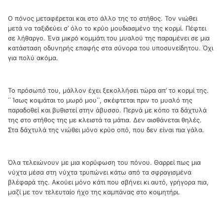
Ο πόνος μεταφέρεται και στο άλλο της το στήθος. Τον νιώθει
μετά να ταξιδεύει σ’ όλο το κρύο μουδιασμένο της κορμί. Πέφτει
σε λήθαργο. Ένα μικρό κομμάτι του μυαλού της παραμένει σε μια
κατάσταση οδυνηρής επαφής στα σύνορα του υποσυνείδητου. Όχι
για πολύ ακόμα.
Το πρόσωπό του, μάλλον έχει ξεκολλήσει τώρα απ’ το κορμί της.
΄΄ Ίσως κοιμάται το μωρό μου΄΄, σκέφτεται πριν το μυαλό της
παραδοθεί και βυθιστεί στην άβυσσο. Περνά με κόπο τα δάχτυλά
της στο στήθος της με κλειστά τα μάτια. Δεν αισθάνεται θηλές.
Στα δάχτυλά της νιώθει μόνο κρύο οπό, που δεν είναι πια γάλα.
Όλα τελειώνουν με μια κορύφωση του πόνου. Θαρρεί πως μια
νύχτα μέσα στη νύχτα τρυπώνει κάτω από τα σφραγισμένα
βλέφαρά της. Ακούει μόνο κάτι που σβήνει κι αυτό, γρήγορα πια,
μαζί με τον τελευταίο ήχο της καμπάνας στο κοιμητήρι.