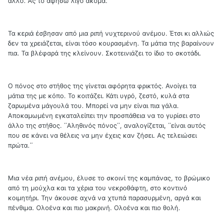
άλλο. Ας το αφήσω λίγο ακόμα.΄΄
Τα κεριά έσβησαν από μια ριπή νυχτερινού ανέμου. Έτσι κι αλλιώς
δεν τα χρειάζεται, είναι τόσο κουρασμένη. Τα μάτια της βαραίνουν
πια. Τα βλέφαρά της κλείνουν. Σκοτεινιάζει το ίδιο το σκοτάδι.
Ο πόνος στο στήθος της γίνεται αφόρητα φρικτός. Ανοίγει τα
μάτια της με κόπο. Το κοιτάζει. Κάτι υγρό, ζεστό, κυλά στα
ζαρωμένα μάγουλά του. Μπορεί να μην είναι πια γάλα.
Αποκαμωμένη εγκαταλείπει την προσπάθεια να το γυρίσει στο
άλλο της στήθος. ΄΄Αληθινός πόνος΄΄, αναλογίζεται, ΄΄είναι αυτός
που σε κάνει να θέλεις να μην έχεις καν ζήσει. Ας τελειώσει
πρώτα.΄΄
Μια νέα ριπή ανέμου, έλυσε το σκοινί της καμπάνας, το βρώμικο
από τη μούχλα και τα χέρια του νεκροθάφτη, στο κοντινό
κοιμητήρι. Την άκουσε αχνά να χτυπά παρασυρμένη, αργά και
πένθιμα. Ολοένα και πιο μακρινή. Ολοένα και πιο θολή.