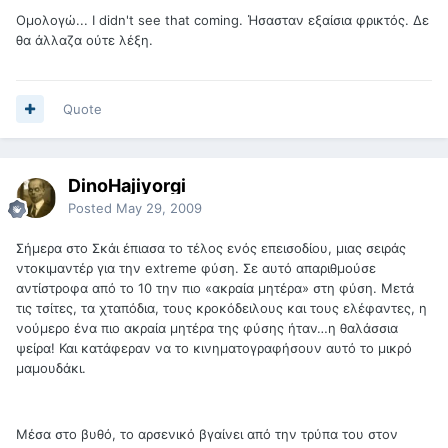
Ομολογώ... I didn't see that coming. Ήσασταν εξαίσια φρικτός. Δε
θα άλλαζα ούτε λέξη.
Quote
DinoHajiyorgi
Posted
May 29, 2009
Σήμερα στο Σκάι έπιασα το τέλος ενός επεισοδίου, μιας σειράς
ντοκιμαντέρ για την extreme φύση. Σε αυτό απαριθμούσε
αντίστροφα από το 10 την πιο «ακραία μητέρα» στη φύση. Μετά
τις τσίτες, τα χταπόδια, τους κροκόδειλους και τους ελέφαντες, η
νούμερο ένα πιο ακραία μητέρα της φύσης ήταν…η θαλάσσια
ψείρα! Και κατάφεραν να το κινηματογραφήσουν αυτό το μικρό
μαμουδάκι.
Μέσα στο βυθό, το αρσενικό βγαίνει από την τρύπα του στον