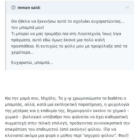
mman said:
Θα ήθελα να ξεκινήσω αυτό το σχολιάκι ευχαριστώντας...
τον μπαμπά μου!
Τι μπορεί να μας τρομάξει πια στη Λογοτεχνία; Ίσως λίγα
πράγματα, αυτό εδώ όμως έκανε μια πολύ καλή
προσπάθεια. Κι ευτυχώς το φύλο μου με προφύλαξε από τα
χειρότερα...
Ευχαριστώ, μπαμπά...
Και την μαμά σου, Μιχάλη. Τα χ-ψ χρωμοσώματα τα διαθέτει ο
μπαμπάς, αλλά, κατά μια εκπληκτική παρατήρηση, η ψυχολογία
της μητέρας και η επιθυμία της, δημιουργούν εκείνο το χημικό -
χυμικό - βιολογικό υπόβαθρο που φαίνεται να έχει καθοριστική
συμμετοχή στην τελική επιλογή, προάγοντας ευνοιοκρατικά την
επικράτηση του επιθυμητού (από εκείνην) φύλου. (Για να
κλονιστεί ακόμα μια φορά ο μύθος περί ''ισχυρού φύλου''. Φευ!)