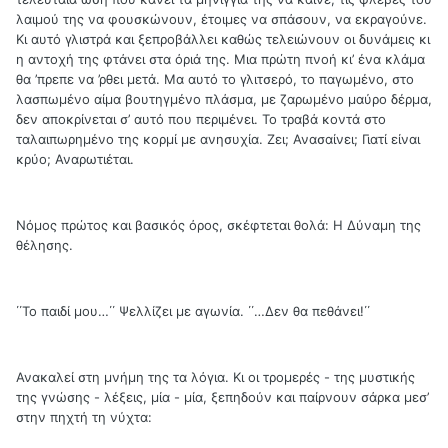
λαιμού της να φουσκώνουν, έτοιμες να σπάσουν, να εκραγούνε.
Κι αυτό γλιστρά και ξεπροβάλλει καθώς τελειώνουν οι δυνάμεις κι
η αντοχή της φτάνει στα όριά της. Μια πρώτη πνοή κι’ ένα κλάμα
θα ’πρεπε να ’ρθει μετά. Μα αυτό το γλιτσερό, το παγωμένο, στο
λασπωμένο αίμα βουτηγμένο πλάσμα, με ζαρωμένο μαύρο δέρμα,
δεν αποκρίνεται σ’ αυτό που περιμένει. Το τραβά κοντά στο
ταλαιπωρημένο της κορμί με ανησυχία. Ζει; Ανασαίνει; Γιατί είναι
κρύο; Αναρωτιέται.
Νόμος πρώτος και βασικός όρος, σκέφτεται θολά: Η Δύναμη της
θέλησης.
΄΄Το παιδί μου…΄΄ Ψελλίζει με αγωνία. ΄΄…Δεν θα πεθάνει!΄΄
Ανακαλεί στη μνήμη της τα λόγια. Κι οι τρομερές - της μυστικής
της γνώσης - λέξεις, μία - μία, ξεπηδούν και παίρνουν σάρκα μεσ’
στην πηχτή τη νύχτα: