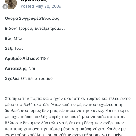
Posted
May 28, 2009
Όνομα Συγγραφέα
:Βρασίδας
Είδος
: Τρομου; Εντάξει τρόμου.
Βία
; Μπα
Σεξ
; Τσου
Αριθμός Λέξεων
: 1187
Αυτοτελής
; Ναι
Σχόλια
: Οτι πει ο κοσμος
Χτύπησα την πόρτα και ο ήχος ακούστηκε κοφτός και τελεσίδικος
μέσα στο βαθύ σκοτάδι. Ήταν από τις μέρες που σιχαίνεσαι τη
δουλειά σου, όμως δεν μπορείς παρά να την κάνεις. Και πιστέψτε
με, έχω πιάσει πολλές φορές τον εαυτό μου να σκέφτεται έτσι.
Άλλωστε δεν ήταν δύσκολο να έρθω στη θέση των ανθρώπων
που τους χτύπαγα την πόρτα μέσα στη μαύρη νύχτα. Και δεν με
ενοχλούσε καθόλου που συνήθως αναγκαζόμουν να επιμείνω