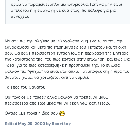
κρίμα να παραμείνει απλά μια ιστοριούλα. Γιατί να μην είναι
ο πιλότος ή η εισαγωγή σε ένα έπος; Για πάλεψε για μια
συνέχεια.
Να σου πω την αληθεια με ψιλοχαλασε κι εμενα τωρα που την
ξαναδιαβασα και μετα τις επισημανσεις του Τεταρτου και τη δικη
σου. Θα εδινε περισσοτερη ένταση ίσως η περιγραφη της μητέρας,
της καταστασής της, του πως εφτασε στην επικληση, και ίσως μια
"ιδεα" για το πως καταρρίφθηκε η προσπαθεια της. Το ενιωσα
μαλλον πιο "ψυχρο" να ειναι ετσι απλα... αναπόφευκτη η ώρα του
θανάτου χωρις να χρειαζεται κατι να συμβεί.
Το έπος του Θανάτου;
Οχι πως δε με "τρωει" αλλα μαλλον θα πρεπει να μαθω
περισσοτερα απο εδω μεσα για να ξεκινησω κατι τετοιο...
Οντως...με τρωει η ιδεα σου
Edited
May 29, 2009
by Βρασίδας