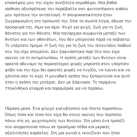
επισκέψεις μου την είχαν ανεξίτηλα σημαδέψει. Μια βαθιά
αίσθηση αξιοπρέπειας την περιέβαλλε σαν φωτοστέφανο καθώς
μου πρότεινε την ανταλλαγή. Η αποφασιστικότητα ήταν
ζωγραφισμένη στο πρόσωπό της. Είπε τα σωστά λόγια, έδωσε την
προσφορά της. Αίμα για αίμα. Ψυχή για ψυχή, ζωή για τη ζωή,
θάνατος για τον θάνατο. Μια πανάρχαια συμφωνία μεταξύ των
θνητών και των αθανάτων, που δεν μπορούσα παρά να σεβαστώ.
Το υπέρτατο τίμημα. Η ζωή της για τη ζωή του τελευταίου παιδιού
που της είχε απομείνει. Δεν ξαφνιάστηκα παρ’ όλο που είχα
αιώνες να το αντιμετωπίσω. Η αγάπη μεταξύ των θνητών είναι
αρκετά αδύναμη τις περισσότερες φορές μπροστά στον υπέρτατο
φόβο και την έχω δει αρκετές φορές να λυγίζει, να λιώνει και να
χάνεται σαν το κερί. Η μοναδική αγάπη που ξεπερνούσε και αυτό
ήταν η αγάπη της μητέρας. Δεν με ξάφνιασε. Το περίμενα.
Υποκλίθηκα ελαφρά και παραμέρισε για να περάσω.
Πέρασα μέσα. Ένα φτωχό καλυβόσπιτο και τίποτα παραπάνω.
Όπως τόσα και τόσα που είχα δει στους αιώνες που περπατώ
πάνω στη γη, ψυχοπομπός των θνητών. Στη μέση ένα τραπέζι
που ισορροπούσε πάνω σε τρεισήμισι πόδια και μερικές
αξιολύπητες καρέκλες. Στη μια γωνιά η «κουζίνα» που ήταν