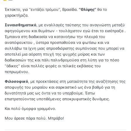
Έκτακτο, για ''εντάξει τρόμου'', Βρασίδα.
''Θλίψης''
θα το
χαρακτήριζα.
Συναισθηματικό
, με εναλλαγές ταύτισης του αναγνώστη μεταξύ
αφηγούμενου και θυμάτων - τουλάχιστον εγώ έτσι το εισέπραξα .
Έμπαινα στη διαδικασία να κατανοήσω την πλευρά του
αναπόφευκτου , ύστερα προσπαθούσα να φωτίσω και να
συλλάβω τα ίχνη μιας απροσδιόριστης συμπόνοιας που μπορεί να
αποτελεί μια αόρατη πτυχή της ψυχρής μοίρας και των
διαδικασιών της και πάλι παλινδρομούσα στη λύπη για το πόσο
''άδικες'' είναι πολλές φορές οι τελικές εκβάσεις του
πεπρωμένου.
Φιλοσοφικό
, με προεκτάσεις στη ματαιότητα της αναζήτησης της
αποφυγής του μοιραίου και σαρκαστικό ως ένα βαθμό για τη
δυνατότητά μας ως όντα να το υπερβούμε. Έστω
επιστρατεύοντας υποτιθέμενες αποκρυφιστικές δυνάμεις.
Και πολύ όμορφα γραμμένο.
Μου άρεσε πάρα πολύ. Μπράβο!