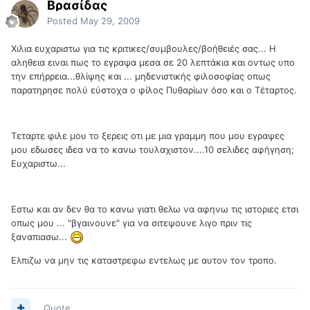
Βρασίδας
Posted
May 29, 2009
Χιλια ευχαριστω για τις κριτικες/συμβουλες/βοήθειές σας... Η
αληθεια ειναι πως το εγραψα μεσα σε 20 λεπτάκια και οντως υπο
την επήρρεια...θλίψης και ... μηδενιστικής φιλοσοφίας οπως
παρατηρησε πολύ εύστοχα ο φίλος Πυθαρίων όσο και ο Τέταρτος.
Τεταρτε φιλε μου το ξερεις οτι με μια γραμμη που μου εγραψες
μου εδωσες ιδεα να το κανω τουλαχιστον....10 σελιδες αφήγηση;
Ευχαριστω...
Εστω και αν δεν θα το κανω γιατι θελω να αφηνω τις ιστοριες ετσι
οπως μου ... "βγαινουνε" για να σιτεψουνε λιγο πριν τις
ξαναπιασω...
Ελπιζω να μην τις καταστρεφω εντελως με αυτον τον τροπο.
Quote