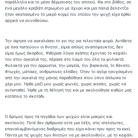
παράλληλα και το μέσο θέρμανσης του σπιτιού. Και στο βάθος, σε
ένα μεγάλο κρεβάτι στρωμένο με άχυρο και μια παλιά βελέντζα
ήταν σκεπασμένο το μικρό κορμί του οποίου την ψυχή είχα έρθει
αρχικά να συνοδεύσω.
Την άφησα να αγκαλιάσει το γιο της για τελευταία φορά. Αντίθετα
με όσα πιστεύουν οι θνητοί , είμαι απλώς αναπόφευκτος, δεν
είμαι όμως άκαρδος. Ψιθύρισε λόγια αγάπης έχοντας το κεφάλι
του στην αγκαλιά της, πέρασε στο λαιμό του όλα τα φυλακτά.
Φυλακτά για την αρρώστια, την μαγεία, την βασκανία, το θάνατο.
Φτωχές, μάταιες, ανθρώπινες ελπίδες. Όταν το αγόρι ησυχασμένο
από την αγκαλιά της μάνας παραδόθηκε στον ύπνο άπλωσα το
χέρι μου. Ήρθε μαζί μου χωρίς φωνές, χωρίς ικεσίες, χωρίς να
αντισταθεί. Ήρθε με τη θέλησή της και με ακολούθησε καθώς μας
κατάπινε το σκοτάδι.
Ο δρόμος προς τα πηγάδια των ψυχών είναι μακρύς και
σκοτεινός. Ποτέ δεν άρθρωσα ούτε μια λέξη, στις ατελείωτες,
επαναλαμβανόμενες διαδρομές που είχα κάνει πριν προς τα εκεί.
Πάντα με τις ψυχές των θνητών να με ακολουθούν, με το κεφάλι