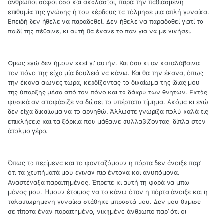
άνθρωποι σοφοί όσο και ακόλαστοι, παρά την παθιασμένη
επιθυμία της γνώσης ή του κέρδους τα τόλμησε μια απλή γυναίκα.
Επειδή δεν ήθελε να παραδοθεί. Δεν ήθελε να παραδοθεί γιατί το
παιδί της πέθαινε, κι αυτή θα έκανε το παν για να με νικήσει.
Όμως εγώ δεν ήμουν εκεί γι’ αυτήν. Και όσο κι αν καταλάβαινα
τον πόνο της είχα μία δουλειά να κάνω. Και θα την έκανα, όπως
την έκανα αιώνες τώρα, κερδίζοντας το δικαίωμα της ίδιας μου
της ύπαρξης μέσα από τον πόνο και το δάκρυ των θνητών. Εκτός
φυσικά αν αποφάσιζε να δώσει το υπέρτατο τίμημα. Ακόμα κι εγώ
δεν είχα δικαίωμα να το αρνηθώ. Άλλωστε γνώριζα πολύ καλά τις
επικλήσεις και τα ξόρκια που μάθαινε συλλαβίζοντας, δίπλα στον
άτολμο γέρο.
Όπως το περίμενα και το φανταζόμουν η πόρτα δεν άνοιξε παρ’
ότι τα χτυπήματά μου έγιναν πιο έντονα και ανυπόμονα.
Αναστέναξα παραιτημένος. Έπρεπε κι αυτή τη φορά να μπω
μόνος μου. Ήμουν έτοιμος να το κάνω όταν η πόρτα άνοιξε και η
ταλαιπωρημένη γυναίκα στάθηκε μπροστά μου. Δεν μου θύμισε
σε τίποτα έναν παραιτημένο, νικημένο άνθρωπο παρ’ ότι οι