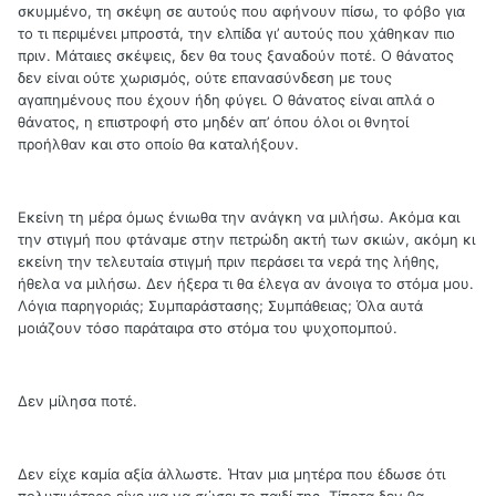
σκυμμένο, τη σκέψη σε αυτούς που αφήνουν πίσω, το φόβο για
το τι περιμένει μπροστά, την ελπίδα γι’ αυτούς που χάθηκαν πιο
πριν. Μάταιες σκέψεις, δεν θα τους ξαναδούν ποτέ. Ο θάνατος
δεν είναι ούτε χωρισμός, ούτε επανασύνδεση με τους
αγαπημένους που έχουν ήδη φύγει. Ο θάνατος είναι απλά ο
θάνατος, η επιστροφή στο μηδέν απ’ όπου όλοι οι θνητοί
προήλθαν και στο οποίο θα καταλήξουν.
Εκείνη τη μέρα όμως ένιωθα την ανάγκη να μιλήσω. Ακόμα και
την στιγμή που φτάναμε στην πετρώδη ακτή των σκιών, ακόμη κι
εκείνη την τελευταία στιγμή πριν περάσει τα νερά της λήθης,
ήθελα να μιλήσω. Δεν ήξερα τι θα έλεγα αν άνοιγα το στόμα μου.
Λόγια παρηγοριάς; Συμπαράστασης; Συμπάθειας; Όλα αυτά
μοιάζουν τόσο παράταιρα στο στόμα του ψυχοπομπού.
Δεν μίλησα ποτέ.
Δεν είχε καμία αξία άλλωστε. Ήταν μια μητέρα που έδωσε ότι
πολυτιμότερο είχε για να σώσει το παιδί της. Τίποτα δεν θα