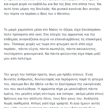
και καμιά φορά να εισβάλλω και δια της βίας στα σπίτια τους. Και
αυτό ήταν μέρος της δουλειάς. Και φυσικά κανένας δεν ανοίγει
την πόρτα να περάσει ο ίδιος του ο θάνατος.
Το μικρό χαμόσπιτο μέσα στο δάσος το ήξερα, είχα ξαναπεράσει
πολύ πρόσφατα από εκεί. Στις εποχές της αρρώστιας και της
επιδημίας αναγκάζεσαι συχνά να επαναλαμβάνεις τις επισκέψεις
σου. Τέσσερις φορές ως τώρα στο φτωχικό αυτό σπίτι είχα
περάσει , πάντα νύχτα, πάντα σιωπηλός, πάντα ασυγκίνητος,
τουλάχιστον φαινομενικά. Και πάντα φεύγοντας είχα πάρει μαζί
μου κάτι πολύτιμο.
Την ψυχή του πατέρα πρώτη, ίσως μια πράξη ελέους. Ένας
δυνατός άνθρωπος, δουλευταράς και περήφανος παρά τη φτώχια
του, σίγουρα δεν θα ήθελε να δει το ξεκλήρισμα της οικογένειάς
του που ακολούθησε. Η αρρώστια πήρε με μεσολαβητή πάντα
εμένα, την μεγάλη κόρη σύντομα, και ύστερα , ακόμα μέσα στους
θρήνους και τον απόλυτο πόνο, τους δύο γιους του. Ανάλγητα.
Χωρίς αισθήματα. Απλώς γιατί είχε γραφτεί. Κι εγώ ήμουν αυτός
που κάθε φορά χτυπούσε την πόρτα με συνοδεία τα πένθιμα