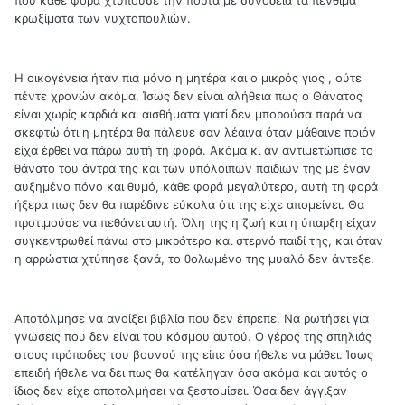
κρωξίματα των νυχτοπουλιών.
Η οικογένεια ήταν πια μόνο η μητέρα και ο μικρός γιος , ούτε
πέντε χρονών ακόμα. Ίσως δεν είναι αλήθεια πως ο Θάνατος
είναι χωρίς καρδιά και αισθήματα γιατί δεν μπορούσα παρά να
σκεφτώ ότι η μητέρα θα πάλευε σαν λέαινα όταν μάθαινε ποιόν
είχα έρθει να πάρω αυτή τη φορά. Ακόμα κι αν αντιμετώπισε το
θάνατο του άντρα της και των υπόλοιπων παιδιών της με έναν
αυξημένο πόνο και θυμό, κάθε φορά μεγαλύτερο, αυτή τη φορά
ήξερα πως δεν θα παρέδινε εύκολα ότι της είχε απομείνει. Θα
προτιμούσε να πεθάνει αυτή. Όλη της η ζωή και η ύπαρξη είχαν
συγκεντρωθεί πάνω στο μικρότερο και στερνό παιδί της, και όταν
η αρρώστια χτύπησε ξανά, το θολωμένο της μυαλό δεν άντεξε.
Αποτόλμησε να ανοίξει βιβλία που δεν έπρεπε. Να ρωτήσει για
γνώσεις που δεν είναι του κόσμου αυτού. Ο γέρος της σπηλιάς
στους πρόποδες του βουνού της είπε όσα ήθελε να μάθει. Ίσως
επειδή ήθελε να δει πως θα κατέληγαν όσα ακόμα και αυτός ο
ίδιος δεν είχε αποτολμήσει να ξεστομίσει. Όσα δεν άγγιξαν