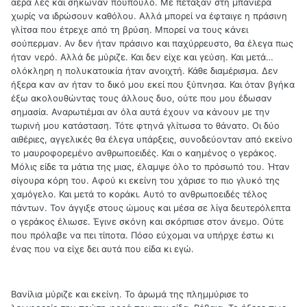
αέρα λες και σήκωναν πούπουλο. Με πέταξαν στη μπανιέρα
χωρίς να ιδρώσουν καθόλου. Αλλά μπορεί να έφταιγε η πράσινη
γλίτσα που έτρεχε από τη βρύση. Μπορεί να τους κάνει
σούπερμαν. Αν δεν ήταν πράσινο και παχύρρευστο, θα έλεγα πως
ήταν νερό. Αλλά δε μύριζε. Και δεν είχε και γεύση. Και μετά…
ολόκληρη η πολυκατοικία ήταν ανοιχτή. Κάθε διαμέρισμα. Δεν
ήξερα καν αν ήταν το δικό μου εκεί που ξύπνησα. Και όταν βγήκα
έξω ακολουθώντας τους άλλους δυο, ούτε που μου έδωσαν
σημασία. Αναρωτιέμαι αν όλα αυτά έχουν να κάνουν με την
τωρινή μου κατάσταση. Τότε φτηνά γλίτωσα το θάνατο. Οι δύο
αιθέριες, αγγελικές θα έλεγα υπάρξεις, συνοδεύονταν από εκείνο
το μαυροφορεμένο ανθρωποειδές. Και ο καημένος ο γεράκος.
Μόλις είδε τα μάτια της μιας, έλαμψε όλο το πρόσωπό του. Ήταν
σίγουρα κόρη του. Αφού κι εκείνη του χάρισε το πιο γλυκό της
χαμόγελο. Και μετά το κοράκι. Αυτό το ανθρωποειδές τέλος
πάντων. Τον άγγιξε στους ώμους και μέσα σε λίγα δευτερόλεπτα
ο γεράκος έλιωσε. Έγινε σκόνη και σκόρπισε στον άνεμο. Ούτε
που πρόλαβε να πει τίποτα. Πόσο εύχομαι να υπήρχε έστω κι
ένας που να είχε δει αυτά που είδα κι εγώ.
Βανίλια μύριζε και εκείνη. Το άρωμά της πλημμύρισε το