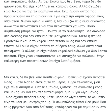
κάτι παραπάνω θέλει. Αν της έλεγα πως δεν έχω, τώρα δεν θα
ήμουν εδώ. Θα είχε κολλήσει σε κάποιον άλλο. Αλλά όχι…δεν
είναι δίκαιο να της τα φορτώνω όλα. Εγώ ήμουν αυτός που
προσφέρθηκε να τη συνοδέψει. Εγώ είχα την συμπεριφορά ενός
αθάνατου. Ψώνιο όμως κι αυτό ε; Να νομίζω πως είμαι αθάνατος.
Αλλά τρία περιστατικά είναι τρία περιστατικά γαμώτο. Πόσο
σύμπτωση μπορεί να ήταν. Πρώτα με το αυτοκίνητο. Με σώριασε
στο έδαφος και δεν έπαθα ούτε μια γρατσουνιά. Μετά η πτώση.
Προσγειώθηκα με το κεφάλι από τέτοιο ύψος και δεν έπαθα
τίποτα. Άλλοι θα είχαν σπάσει το σβέρκο τους. Αλλά αυτά είναι
πταίσματα. Ο άλλος με είχε πιάσει κεφαλοκλείδωμα για δυο λεπτά
περίπου. Είχα γίνει κατακόκκινος και συνέχιζα να παλεύω. Στην
καλύτερη των περιπτώσεων θα είχα λιποθυμήσει.
Μα καλά, δε θα βγει από πουθενά φως; Πρέπει να έχουν περάσει
ώρες. Τι στο διάολο είναι αυτό το μέρος. Τώρα τελευταία, μου
έχει γίνει συνήθεια. Όποτε ξυπνάω, ξυπνάω σε άγνωστο μέρος
και μόνος. Αν και την τελευταία φορά, ήμουν για λίγο μόνος.
Τώρα έχουν περάσει ώρες. Τότε, μέσα σε λίγα λεπτά, το δωμάτιο
είχε γεμίσει με μαντράχαλους. Τι σωματώδεις τύποι Θεέ μου! Που
τους βρήκαν; Δυο από δαύτους, κατάφεραν να με σηκώσουν στο