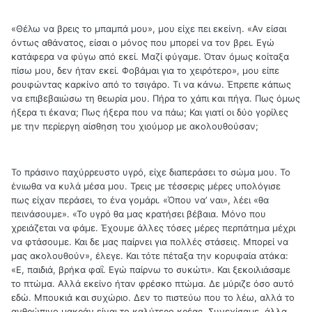
«Θέλω να βρεις το μπαμπά μου», μου είχε πει εκείνη. «Αν είσαι
όντως αθάνατος, είσαι ο μόνος που μπορεί να τον βρει. Εγώ
κατάφερα να φύγω από εκεί. Μαζί φύγαμε. Όταν όμως κοίταξα
πίσω μου, δεν ήταν εκεί. Φοβάμαι για το χειρότερο», μου είπε
ρουφώντας καρκίνο από το τσιγάρο. Τι να κάνω. Έπρεπε κάπως
να επιβεβαιώσω τη θεωρία μου. Πήρα το χάπι και πήγα. Πως όμως
ήξερα τι έκανα; Πως ήξερα που να πάω; Και γιατί οι δύο γορίλες
με την περίεργη αίσθηση του χιούμορ με ακολουθούσαν;
Το πράσινο παχύρρευστο υγρό, είχε διαπεράσει το σώμα μου. Το
ένιωθα να κυλά μέσα μου. Τρεις με τέσσερις μέρες υπολόγισε
πως είχαν περάσει, το ένα γομάρι. «Όπου να’ ναι», λέει «θα
πεινάσουμε». «Το υγρό θα μας κρατήσει βέβαια. Μόνο που
χρειάζεται να φάμε. Έχουμε άλλες τόσες μέρες περπάτημα μέχρι
να φτάσουμε. Και δε μας παίρνει για πολλές στάσεις. Μπορεί να
μας ακολουθούν», έλεγε. Και τότε πέταξα την κορυφαία ατάκα:
«Ε, παιδιά, βρήκα φαΐ. Εγώ παίρνω το συκώτι». Και ξεκοιλιάσαμε
το πτώμα. Αλλά εκείνο ήταν φρέσκο πτώμα. Δε μύριζε όσο αυτό
εδώ. Μπουκιά και συχώριο. Δεν το πιστεύω που το λέω, αλλά το
ανθρώπινο μακράν είναι το καλύτερο κρέας. Συνεχίσαμε, άλλα