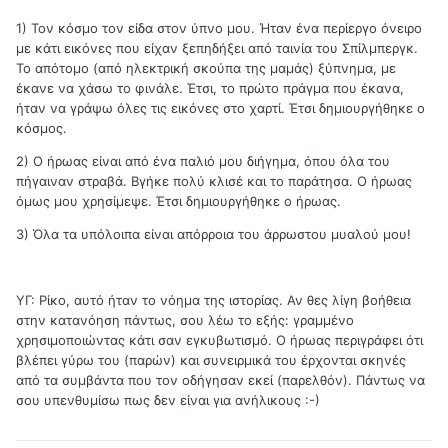
1) Τον κόσμο τον είδα στον ύπνο μου. Ήταν ένα περίεργο όνειρο
με κάτι εικόνες που είχαν ξεπηδήξει από ταινία του Σπίλμπεργκ.
Το απότομο (από ηλεκτρική σκούπα της μαμάς) ξύπνημα, με
έκανε να χάσω το φινάλε. Έτσι, το πρώτο πράγμα που έκανα,
ήταν να γράψω όλες τις εικόνες στο χαρτί. Έτσι δημιουργήθηκε ο
κόσμος.
2) Ο ήρωας είναι από ένα παλιό μου διήγημα, όπου όλα του
πήγαιναν στραβά. Βγήκε πολύ κλισέ και το παράτησα. Ο ήρωας
όμως μου χρησίμεψε. Έτσι δημιουργήθηκε ο ήρωας.
3) Όλα τα υπόλοιπα είναι απόρροια του άρρωστου μυαλού μου!
ΥΓ: Ρίκο, αυτό ήταν το νόημα της ιστορίας. Αν θες λίγη βοήθεια
στην κατανόηση πάντως, σου λέω το εξής: γραμμένο
χρησιμοποιώντας κάτι σαν εγκυβωτισμό. Ο ήρωας περιγράφει ότι
βλέπει γύρω του (παρών) και συνειρμικά του έρχονται σκηνές
από τα συμβάντα που τον οδήγησαν εκεί (παρελθόν). Πάντως να
σου υπενθυμίσω πως δεν είναι για ανήλικους :-)