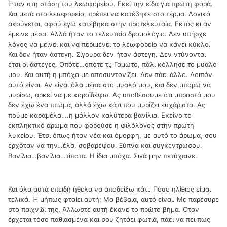
Ήταν στη στάση του λεωφορείου. Εκεί την είδα για πρώτη φορά.
Και μετά στο λεωφορείο, πρέπει να κατέβηκε στο τέρμα. Λογικό
ακούγεται, αφού εγώ κατέβηκα στην προτελευταία. Εκτός κι αν
έμεινε μέσα. Αλλά ήταν το τελευταίο δρομολόγιο. Δεν υπήρχε
λόγος να μείνει και να περιμένει το λεωφορείο να κάνει κύκλο.
Και δεν ήταν άστεγη. Σίγουρα δεν ήταν άστεγη. Δεν ντύνονται
έτσι οι άστεγες. Οπότε…οπότε τι; Γαμώτο, πάλι κόλλησε το μυαλό
μου. Και αυτή η μπόχα με αποσυντονίζει. Δεν πάει άλλο. Λοιπόν
αυτό είναι. Αν είναι όλα μέσα στο μυαλό μου, και δεν μπορώ να
μυρίσω, αρκεί να με κοροϊδέψω. Ας υποθέσουμε ότι μπροστά μου
δεν έχω ένα πτώμα, αλλά έχω κάτι που μυρίζει ευχάριστα. Ας
πούμε καραμέλα….η μάλλον καλύτερα βανίλια. Εκείνο το
εκπληκτικό άρωμα που φορούσε η φιλόλογος στην πρώτη
λυκείου. Έτσι όπως ήταν νέα και όμορφη, με αυτό το άρωμα, σου
ερχόταν να την…έλα, σοβαρέψου. Ξύπνα και συγκεντρώσου.
Βανίλια…βανίλια…τίποτα. Η ίδια μπόχα. Σιγά μην πετύχαινε.
Και όλα αυτά επειδή ήθελα να αποδείξω κάτι. Πόσο ηλίθιος είμαι
τελικά. Ή μήπως φταίει αυτή; Μα βέβαια, αυτό είναι. Με παρέσυρε
στο παιχνίδι της. Άλλωστε αυτή έκανε το πρώτο βήμα. Όταν
έρχεται τόσο παθιασμένα και σου ζητάει φωτιά, πάει να πει πως