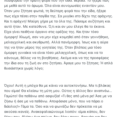
λεωφορείο την πρώτη φορά που την είδα. Βέβαια. Το ήξερε πως
με μεθά αυτό το άρωμα. Όλα είναι συνομωσίες εναντίον μου.
Όταν μου ζήτησε φωτιά, τη δεύτερη φορά που την είδα, ήξερε
πως είχα πέσει στην παγίδα της. Σα μυγάκι στο δίχτυ της αράχνης.
Και τι αράχνη! Μαύρη χήρα με τα όλα της. Πιάσαμε συζήτηση και
αυτό ήταν. Με κατεύθυνε. Ό,τι και αν μου έλεγε θα το έκανα.
Είχα γίνει πειθήνιο όργανο στις ορέξεις της. Και ήταν τόσο
όμορφη! Χλωμή, σαν να μην είχε κοιμηθεί από όταν γεννήθηκε,
μελαγχολική και σκυθρωπή. Αλλά πανέμορφη. Ίσως και η αύρα
της να ήταν μέρος της γοητείας της. Όταν βλέπεις μια τόσο
όμορφη γυναίκα να είναι τόσο μελαγχολική, όπως και να το
κάνουμε, θέλεις να τη βοηθήσεις. Ακόμα και να της προσφέρεις
την ίδια σου τη ζωή αν στο ζητήσει. Άραγε μου το ζήτησε; Ή απλά
θυσιάστηκα χωρίς λόγο;
Όχου! Αυτή η μπόχα θα με κάνει να αυτοκτονήσω. Μα τι βλάκας
που είμαι! Θα κλείσω τη μύτη μου. Ούτος η άλλος δεν αναπνέω…
Γαμώτο! Θα πεθάνω από ασφυξία! «Τι θες από μένα ρε! Άσε με να
ζήσω ή άσε με να πεθάνω. Αποφάσισε μόνο, που να πάρει ο
διάολος!» Γάμα τα. Όσο και να φωνάζω δεν πρόκειται να με
ακούσει κανείς. Ανακεφαλαιώνουμε λοιπόν: είμαι κάπου, δεν
ξέρω που, βλέπω ένα πτώμα, δεν ξέρω ποιου, βρομάει και δεν