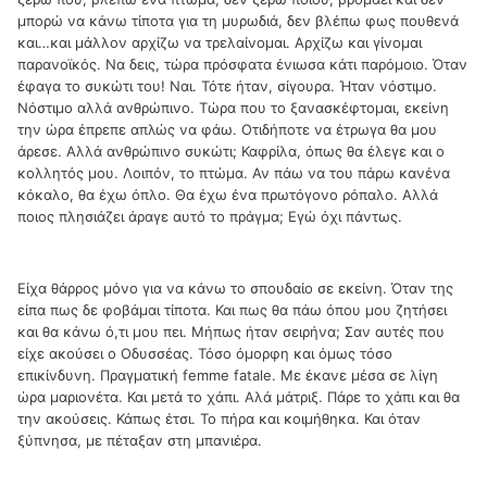
μπορώ να κάνω τίποτα για τη μυρωδιά, δεν βλέπω φως πουθενά
και…και μάλλον αρχίζω να τρελαίνομαι. Αρχίζω και γίνομαι
παρανοϊκός. Να δεις, τώρα πρόσφατα ένιωσα κάτι παρόμοιο. Όταν
έφαγα το συκώτι του! Ναι. Τότε ήταν, σίγουρα. Ήταν νόστιμο.
Νόστιμο αλλά ανθρώπινο. Τώρα που το ξανασκέφτομαι, εκείνη
την ώρα έπρεπε απλώς να φάω. Οτιδήποτε να έτρωγα θα μου
άρεσε. Αλλά ανθρώπινο συκώτι; Καφρίλα, όπως θα έλεγε και ο
κολλητός μου. Λοιπόν, το πτώμα. Αν πάω να του πάρω κανένα
κόκαλο, θα έχω όπλο. Θα έχω ένα πρωτόγονο ρόπαλο. Αλλά
ποιος πλησιάζει άραγε αυτό το πράγμα; Εγώ όχι πάντως.
Είχα θάρρος μόνο για να κάνω το σπουδαίο σε εκείνη. Όταν της
είπα πως δε φοβάμαι τίποτα. Και πως θα πάω όπου μου ζητήσει
και θα κάνω ό,τι μου πει. Μήπως ήταν σειρήνα; Σαν αυτές που
είχε ακούσει ο Οδυσσέας. Τόσο όμορφη και όμως τόσο
επικίνδυνη. Πραγματική femme fatale. Με έκανε μέσα σε λίγη
ώρα μαριονέτα. Και μετά το χάπι. Αλά μάτριξ. Πάρε το χάπι και θα
την ακούσεις. Κάπως έτσι. Το πήρα και κοιμήθηκα. Και όταν
ξύπνησα, με πέταξαν στη μπανιέρα.