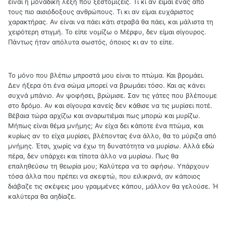
είναι η μοναδική λέξη που ξεστομίζεις. Τι κι αν είμαι ένας από
τους πιο αισιόδοξους ανθρώπους. Τι κι αν είμαι ευχάριστος
χαρακτήρας. Αν είναι να πάει κάτι στραβά θα πάει, και μάλιστα τη
χειρότερη στιγμή. Το είπε νομίζω ο Μέρφυ, δεν είμαι σίγουρος.
Πάντως ήταν απόλυτα σωστός, όποιος κι αν το είπε.
Το μόνο που βλέπω μπροστά μου είναι το πτώμα. Και βρομάει.
Δεν ήξερα ότι ένα σώμα μπορεί να βρωμάει τόσο. Και ας κάνει
συχνά μπάνιο. Αν ψοφήσει, βρώμισε. Σαν τις γάτες που βλέπουμε
στο δρόμο. Αν και σίγουρα κανείς δεν κάθισε να τις μυρίσει ποτέ.
Βέβαια τώρα αρχίζω και αναρωτιέμαι πως μπορώ και μυρίζω.
Μήπως είναι θέμα μνήμης; Αν είχα δει κάποτε ένα πτώμα, και
κυρίως αν το είχα μυρίσει, βλέποντας ένα άλλο, θα το μύριζα από
μνήμης. Έτσι, χωρίς να έχω τη δυνατότητα να μυρίσω. Αλλά εδώ
πέρα, δεν υπάρχει και τίποτα άλλο να μυρίσω. Πως θα
επαληθεύσω τη θεωρία μου; Καλύτερα να το αφήσω. Υπάρχουν
τόσα άλλα που πρέπει να σκεφτώ, που ειλικρινά, αν κάποιος
διάβαζε τις σκέψεις μου γραμμένες κάπου, μάλλον θα γελούσε. Ή
καλύτερα θα αηδίαζε.