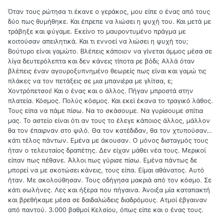
Όταν τους ρώτησα τι έκανε ο γεράκος, μου είπε ο ένας από τους
δύο πως θυμήθηκε. Και έπρεπε να λιώσει η ψυχή του. Και μετά με
τράβηξε και φύγαμε. Εκείνο το μαυροντυμένο πράγμα με
κοιτούσαν απειλητικά. Και τι εννοεί να λιώσει η ψυχή του;
Βούτυρο είναι γαμώτο. Βλέπεις κάποιον να γίνεται άμμος μέσα σε
λίγα δευτερόλεπτα και δεν κάνεις τίποτα ρε βόδι; Αλλά όταν
βλέπεις έναν αγουροξυπνημένο θεωρείς πως είναι και γαμώ τις
πλάκες να τον πετάξεις σε μια μπανιέρα με γλίτσα, ε;
Χοντρόπετσοι! Και ο ένας και ο άλλος. Πήγαν μπροστά στην
πλατεία. Κόσμος. Πολύς κόσμος. Και εκεί έκανα το τραγικό λάθος.
Τους είπα να πάμε πίσω. Να το σκάσουμε. Να γυρίσουμε σπίτια
μας. Το αστείο είναι ότι αν τους το έλεγε κάποιος άλλος, μάλλον
θα τον έπαιρναν στο ψιλό. Θα τον κατέδιδαν, θα τον χτυπούσαν…
κάτι τέλος πάντων. Εμένα με άκουσαν. Ο μόνος δισταγμός τους
ήταν ο τελευταίος δραπέτης. Δεν είχαν μάθει νέα τους. Μερικοί
είπαν πως πέθανε. Άλλοι πως γύρισε πίσω. Εμένα πάντως δε
μπορεί να με σκοτώσει κάνεις, τους είπα. Είμαι αθάνατος. Αυτό
ήταν. Με ακολούθησαν. Τους οδήγησα μακριά από τον κόσμο. Σε
κάτι σωλήνες. Λες και ήξερα που πήγαινα. Άνοιξα μία καταπακτή
και βρεθήκαμε μέσα σε δαιδαλώδεις διαδρόμους. Ατμοί έβγαιναν
από παντού. 3.000 βαθμοί Κελσίου, όπως είπε και ο ένας τους.