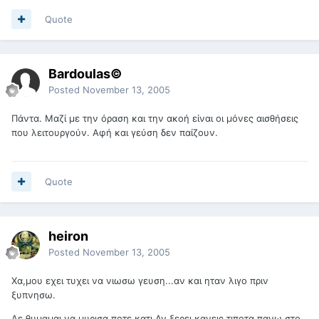
Quote
Bardoulas©
Posted
November 13, 2005
Πάντα. Μαζί με την όραση και την ακοή είναι οι μόνες αισθήσεις
που λειτουργούν. Αφή και γεύση δεν παίζουν.
Quote
heiron
Posted
November 13, 2005
Χα,μου εχει τυχει να νιωσω γευση...αν και ηταν λιγο πριν
ξυπνησω.
Δε θυμαμαι να μυρισα ποτε κατι.Αν ξερει κανεις τιποτα πανω στο