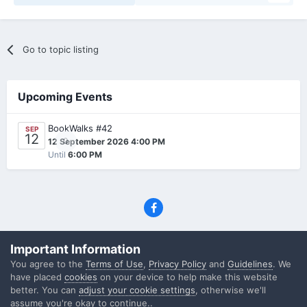
Go to topic listing
Upcoming Events
BookWalks #42
SEP
12
0
12 September 2026 4:00 PM
Until
6:00 PM
Privacy Policy
Contact Us
Cookies
Important Information
(C) SFF.gr, All rights reserved
You agree to the
Terms of Use
,
Privacy Policy
and
Guidelines
. We
Powered by Invision Community
have placed
cookies
on your device to help make this website
better. You can
adjust your cookie settings
, otherwise we'll
assume you're okay to continue..