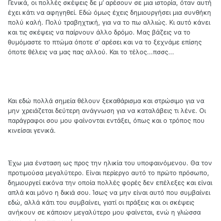
Γενικά, οι πολλές σκέψεις δε μ’ αρέσουν σε μια ιστορία, όταν αυτή
έχει κάτι να αφηγηθεί. Εδώ όμως έχεις δημιουργήσει μια συνθήκη
πολύ καλή. Πολύ τραβηχτική, για να το πω αλλιώς. Κι αυτό κάνει
και τις σκέψεις να παίρνουν άλλο δρόμο. Μας βάζεις να το
θυμόμαστε το πτώμα όποτε σ’ αρέσει και να το ξεχνάμε επίσης
όποτε θέλεις να μας πας αλλού. Και το τέλος...πσσς...
Και εδώ πολλά σημεία θέλουν ξεκαθάρισμα και στρώσιμο για να
μην χρειάζεται δεύτερη ανάγνωση για να καταλάβεις τι λένε. Οι
παράγραφοι σου μου φαίνονται εντάξει, όπως και ο τρόπος που
κινείσαι γενικά.
Έχω μια ένσταση ως προς την ηλικία του υποφαινόμενου. Θα τον
προτιμούσα μεγαλύτερο. Είναι περίεργο αυτό το πρώτο πρόσωπο,
δημιουργεί εικόνα την οποία πολλές φορές δεν επέλεξες και είναι
απλά και μόνο η δικιά σου. Ίσως να μην είναι αυτό που συμβαίνει
εδώ, αλλά κάτι του συμβαίνει, γιατί οι πράξεις και οι σκέψεις
ανήκουν σε κάποιον μεγαλύτερο μου φαίνεται, ενώ η γλώσσα