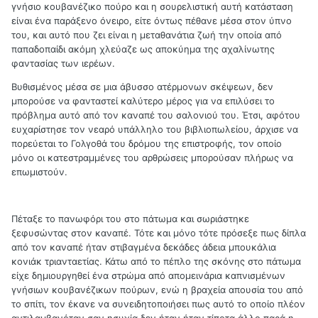
γνήσιο κουβανέζικο πούρο και η σουρελιστική αυτή κατάσταση
είναι ένα παράξενο όνειρο, είτε όντως πέθανε μέσα στον ύπνο
του, και αυτό που ζει είναι η μεταθανάτια ζωή την οποία από
παπαδοπαίδι ακόμη χλεύαζε ως αποκύημα της αχαλίνωτης
φαντασίας των ιερέων.
Βυθισμένος μέσα σε μια άβυσσο ατέρμονων σκέψεων, δεν
μπορούσε να φανταστεί καλύτερο μέρος για να επιλύσει το
πρόβλημα αυτό από τον καναπέ του σαλονιού του. Έτσι, αφότου
ευχαρίστησε τον νεαρό υπάλληλο του βιβλιοπωλείου, άρχισε να
πορεύεται το Γολγοθά του δρόμου της επιστροφής, τον οποίο
μόνο οι κατεστραμμένες του αρθρώσεις μπορούσαν πλήρως να
επωμιστούν.
Πέταξε το πανωφόρι του στο πάτωμα και σωριάστηκε
ξεφυσώντας στον καναπέ. Τότε και μόνο τότε πρόσεξε πως δίπλα
από τον καναπέ ήταν στιβαγμένα δεκάδες άδεια μπουκάλια
κονιάκ τριανταετίας. Κάτω από το πέπλο της σκόνης στο πάτωμα
είχε δημιουργηθεί ένα στρώμα από απομεινάρια καπνισμένων
γνήσιων κουβανέζικων πούρων, ενώ η βραχεία απουσία του από
το σπίτι, τον έκανε να συνειδητοποιήσει πως αυτό το οποίο πλέον