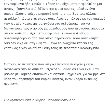
τον περίμενε ήδη καθώς ο κήπος του είχε μεταμορφωθεί σε μια
άναρχη ζούγκλα από ζιζάνια και φυτά που σχημάτιζαν ένα
απροσπέλαστο τοίχος μπροστά από το σπίτι. Συν τοις άλλοις, η
μεταλλική πόρτα είχε σκουριάσει. Αφότου πάλεψε με τον ωκεανό
των φυτών κατάφερε να φτάσει στο πεζοδρόμιο, για να
διαπιστώσει πως ο μικρός χωματόδρομος που περνούσε μπροστά
από το σπίτι του είχε μεταμορφωθεί σε έναν πολύβουο
αυτοκινητόδρομο από τον οποίο περνούσαν τόσα αυτοκίνητα,
όσα δεν είχε δει στη ζωή του, ενώ τα ελάχιστα κτήρια της
γειτονιάς είχαν δώσει τη θέση τους σε τεράστια οικοδομήματα.
Ωστόσο, το περίπτερο που υπήρχε περίπου πενήντα μέτρα
ανατολικά από το σπίτι του εξακολουθούσε να είναι εκεί. Έτσι,
βάδισε με φοβερή δυσκολία και έφτασε μέχρι έκει, για να βρει στη
θέση του περιπτερά του κυρίου Κέντρα, έναν νεαρό εντελώς
άγνωστο.
«Καλησπερα» είπε ο κύριος Παρασκευόπουλος.