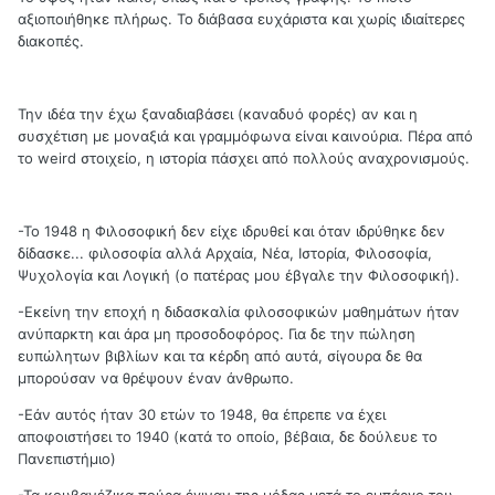
αξιοποιήθηκε πλήρως. Το διάβασα ευχάριστα και χωρίς ιδιαίτερες
διακοπές.
Την ιδέα την έχω ξαναδιαβάσει (καναδυό φορές) αν και η
συσχέτιση με μοναξιά και γραμμόφωνα είναι καινούρια. Πέρα από
το weird στοιχείο, η ιστορία πάσχει από πολλούς αναχρονισμούς.
-Το 1948 η Φιλοσοφική δεν είχε ιδρυθεί και όταν ιδρύθηκε δεν
δίδασκε... φιλοσοφία αλλά Αρχαία, Νέα, Ιστορία, Φιλοσοφία,
Ψυχολογία και Λογική (ο πατέρας μου έβγαλε την Φιλοσοφική).
-Εκείνη την εποχή η διδασκαλία φιλοσοφικών μαθημάτων ήταν
ανύπαρκτη και άρα μη προσοδοφόρος. Για δε την πώληση
ευπώλητων βιβλίων και τα κέρδη από αυτά, σίγουρα δε θα
μπορούσαν να θρέψουν έναν άνθρωπο.
-Εάν αυτός ήταν 30 ετών το 1948, θα έπρεπε να έχει
αποφοιστήσει το 1940 (κατά το οποίο, βέβαια, δε δούλευε το
Πανεπιστήμιο)