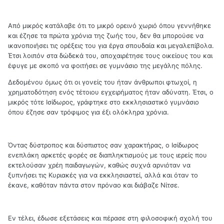
Από μικρός κατάλαβε ότι το μικρό ορεινό χωριό όπου γεννήθηκε
και έζησε τα πρώτα χρόνια της ζωής του, δεν θα μπορούσε να
ικανοποιήσει τις ορέξεις του για έργα σπουδαία και μεγαλεπίβολα.
Έτσι λοιπόν στα δώδεκά του, αποχαιρέτησε τους οικείους του και
έφυγε με σκοπό να φοιτήσει σε γυμνάσιο της μεγάλης πόλης.
Δεδομένου όμως ότι οι γονείς του ήταν άνθρωποι φτωχοί, η
χρηματοδότηση ενός τέτοιου εγχειρήματος ήταν αδύνατη. Έτσι, ο
μικρός τότε Ισίδωρος, γράφτηκε στο εκκλησιαστικό γυμνάσιο
όπου έζησε σαν τρόφιμος για έξι ολόκληρα χρόνια.
Όντας δύστροπος και δύσπιστος σαν χαρακτήρας, ο Ισίδωρος
ενεπλάκη αρκετές φορές σε διαπληκτισμούς με τους ιερείς που
εκτελούσαν χρέη παιδαγωγών, καθώς συχνά αρνιόταν να
ξυπνήσει τις Κυριακές για να εκκλησιαστεί, αλλά και όταν το
έκανε, καθόταν πάντα στον πρόναο και διάβαζε Νίτσε.
Εν τέλει, έδωσε εξετάσεις και πέρασε στη φιλοσοφική σχολή του