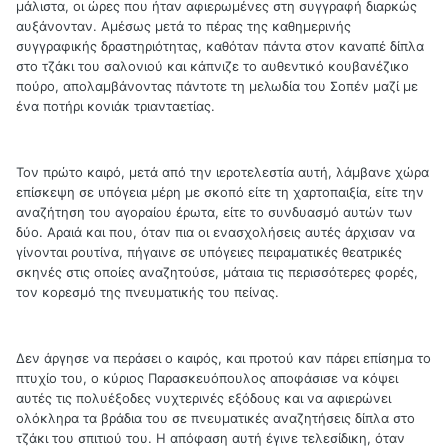
μάλιστα, οι ώρες που ήταν αφιερωμένες στη συγγραφή διαρκώς
αυξάνονταν. Αμέσως μετά το πέρας της καθημερινής
συγγραφικής δραστηριότητας, καθόταν πάντα στον καναπέ δίπλα
στο τζάκι του σαλονιού και κάπνιζε το αυθεντικό κουβανέζικο
πούρο, απολαμβάνοντας πάντοτε τη μελωδία του Σοπέν μαζί με
ένα ποτήρι κονιάκ τριανταετίας.
Τον πρώτο καιρό, μετά από την ιεροτελεστία αυτή, λάμβανε χώρα
επίσκεψη σε υπόγεια μέρη με σκοπό είτε τη χαρτοπαιξία, είτε την
αναζήτηση του αγοραίου έρωτα, είτε το συνδυασμό αυτών των
δύο. Αραιά και που, όταν πια οι ενασχολήσεις αυτές άρχισαν να
γίνονται ρουτίνα, πήγαινε σε υπόγειες πειραματικές θεατρικές
σκηνές στις οποίες αναζητούσε, μάταια τις περισσότερες φορές,
τον κορεσμό της πνευματικής του πείνας.
Δεν άργησε να περάσει ο καιρός, και προτού καν πάρει επίσημα το
πτυχίο του, ο κύριος Παρασκευόπουλος αποφάσισε να κόψει
αυτές τις πολυέξοδες νυχτερινές εξόδους και να αφιερώνει
ολόκληρα τα βράδια του σε πνευματικές αναζητήσεις δίπλα στο
τζάκι του σπιτιού του. Η απόφαση αυτή έγινε τελεσίδικη, όταν