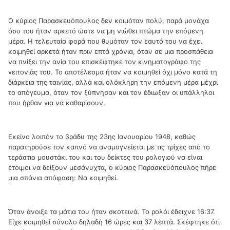
Ο κύριος Παρασκευόπουλος δεν κοιμόταν πολύ, παρά μονάχα
όσο του ήταν αρκετό ώστε να μη νιώθει πτώμα την επόμενη
μέρα. Η τελευταία φορά που θυμόταν τον εαυτό του να έχει
κοιμηθεί αρκετά ήταν πριν επτά χρόνια, όταν σε μια προσπάθεια
να πνίξει την ανία του επισκέφτηκε τον κινηματογράφο της
γειτονιάς του. Το αποτέλεσμα ήταν να κοιμηθεί όχι μόνο κατά τη
διάρκεια της ταινίας, αλλά και ολόκληρη την επόμενη μέρα μέχρι
το απόγευμα, όταν τον ξύπνησαν και τον έδιωξαν οι υπάλληλοι
που ήρθαν για να καθαρίσουν.
Εκείνο λοιπόν το βράδυ της 23ης Ιανουαρίου 1948, καθώς
παρατηρούσε τον καπνό να αναμυγνείεται με τις τρίχες από το
τεράστιο μουστάκι του και του δείκτες του ρολογιού να είναι
έτοιμοι να δείξουν μεσάνυχτα, ο κύριος Παρασκευόπουλος πήρε
μια σπάνια απόφαση: Να κοιμηθεί.
Όταν άνοιξε τα μάτια του ήταν σκοτεινά. Το ρολόι έδειχνε 16:37.
Είχε κοιμηθεί σύνολο δηλαδή 16 ώρες και 37 λεπτά. Σκέφτηκε ότι