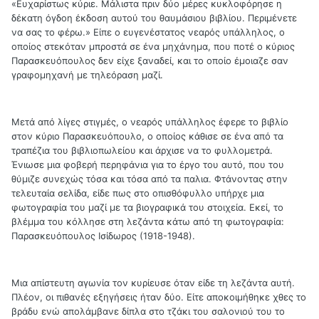
«Ευχαρίστως κύριε. Μάλιστα πριν δύο μέρες κυκλοφόρησε η
δέκατη όγδοη έκδοση αυτού του θαυμάσιου βιβλίου. Περιμένετε
να σας το φέρω.» Είπε ο ευγενέστατος νεαρός υπάλληλος, ο
οποίος στεκόταν μπροστά σε ένα μηχάνημα, που ποτέ ο κύριος
Παρασκευόπουλος δεν είχε ξαναδεί, και το οποίο έμοιαζε σαν
γραφομηχανή με τηλεόραση μαζί.
Μετά από λίγες στιγμές, ο νεαρός υπάλληλος έφερε το βιβλίο
στον κύριο Παρασκευόπουλο, ο οποίος κάθισε σε ένα από τα
τραπέζια του βιβλιοπωλείου και άρχισε να το φυλλομετρά.
Ένιωσε μια φοβερή περηφάνια για το έργο του αυτό, που του
θύμιζε συνεχώς τόσα και τόσα από τα παλια. Φτάνοντας στην
τελευταία σελίδα, είδε πως στο οπισθόφυλλο υπήρχε μια
φωτογραφία του μαζί με τα βιογραφικά του στοιχεία. Εκεί, το
βλέμμα του κόλλησε στη λεζάντα κάτω από τη φωτογραφία:
Παρασκευόπουλος Ισίδωρος (1918-1948).
Μια απίστευτη αγωνία τον κυρίευσε όταν είδε τη λεζάντα αυτή.
Πλέον, οι πιθανές εξηγήσεις ήταν δύο. Είτε αποκοιμήθηκε χθες το
βράδυ ενώ απολάμβανε δίπλα στο τζάκι του σαλονιού του το