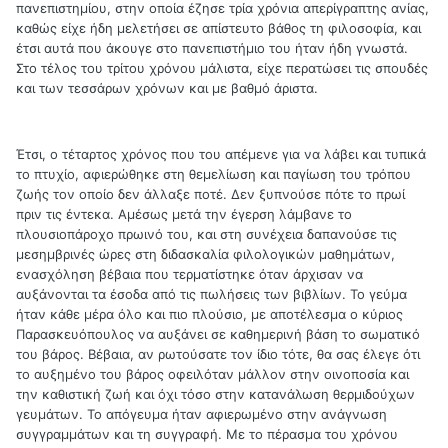
πανεπιστημίου, στην οποία έζησε τρία χρόνια απερίγραπτης ανίας,
καθώς είχε ήδη μελετήσει σε απίστευτο βάθος τη φιλοσοφία, και
έτσι αυτά που άκουγε στο πανεπιστήμιο του ήταν ήδη γνωστά.
Στο τέλος του τρίτου χρόνου μάλιστα, είχε περατώσει τις σπουδές
και των τεσσάρων χρόνων και με βαθμό άριστα.
Έτσι, ο τέταρτος χρόνος που του απέμενε για να λάβει και τυπικά
το πτυχίο, αφιερώθηκε στη θεμελίωση και παγίωση του τρόπου
ζωής τον οποίο δεν άλλαξε ποτέ. Δεν ξυπνούσε πότε το πρωί
πριν τις έντεκα. Αμέσως μετά την έγερση λάμβανε το
πλουσιοπάροχο πρωινό του, και στη συνέχεια δαπανούσε τις
μεσημβρινές ώρες στη διδασκαλία φιλολογικών μαθημάτων,
ενασχόληση βέβαια που τερματίστηκε όταν άρχισαν να
αυξάνονται τα έσοδα από τις πωλήσεις των βιβλίων. Το γεύμα
ήταν κάθε μέρα όλο και πιο πλούσιο, με αποτέλεσμα ο κύριος
Παρασκευόπουλος να αυξάνει σε καθημερινή βάση το σωματικό
του βάρος. Βέβαια, αν ρωτούσατε τον ίδιο τότε, θα σας έλεγε ότι
το αυξημένο του βάρος οφειλόταν μάλλον στην οινοποσία και
την καθιστική ζωή και όχι τόσο στην κατανάλωση θερμιδούχων
γευμάτων. Το απόγευμα ήταν αφιερωμένο στην ανάγνωση
συγγραμμάτων και τη συγγραφή. Με το πέρασμα του χρόνου