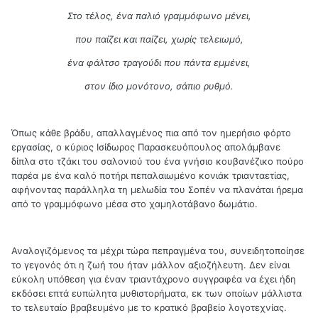
Στο τέλος, ένα παλιό γραμμόφωνο μένει,
που παίζει και παίζει, χωρίς τελειωμό,
ένα φάλτσο τραγούδι που πάντα εμμένει,
στον ίδιο μονότονο, σάπιο ρυθμό.
Όπως κάθε βράδυ, απαλλαγμένος πια από τον ημερήσιο φόρτο
εργασίας, ο κύριος Ισίδωρος Παρασκευόπουλος απολάμβανε
δίπλα στο τζάκι του σαλονιού του ένα γνήσιο κουβανέζικο πούρο
παρέα με ένα καλό ποτήρι πεπαλαιωμένο κονιάκ τριανταετίας,
αφήνοντας παράλληλα τη μελωδία του Σοπέν να πλανάται ήρεμα
από το γραμμόφωνο μέσα στο χαμηλοτάβανο δωμάτιο.
Αναλογιζόμενος τα μέχρι τώρα πεπραγμένα του, συνειδητοποίησε
το γεγονός ότι η ζωή του ήταν μάλλον αξιοζήλευτη. Δεν είναι
εύκολη υπόθεση για έναν τριαντάχρονο συγγραφέα να έχει ήδη
εκδόσει επτά ευπώλητα μυθιστορήματα, εκ των οποίων μάλλιστα
το τελευταίο βραβευμένο με το κρατικό βραβείο λογοτεχνίας.