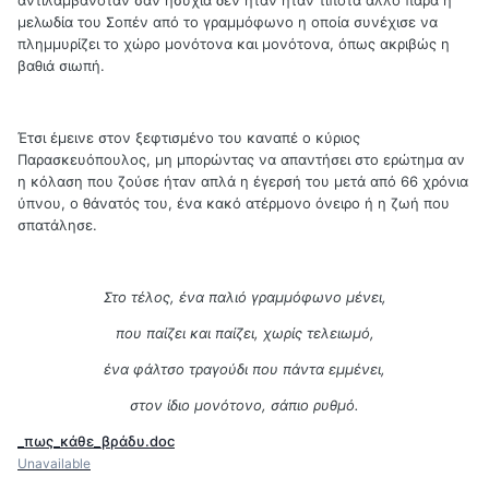
αντιλαμβανόταν σαν ησυχία δεν ήταν ήταν τίποτα άλλο παρά η
μελωδία του Σοπέν από το γραμμόφωνο η οποία συνέχισε να
πλημμυρίζει το χώρο μονότονα και μονότονα, όπως ακριβώς η
βαθιά σιωπή.
Έτσι έμεινε στον ξεφτισμένο του καναπέ ο κύριος
Παρασκευόπουλος, μη μπορώντας να απαντήσει στο ερώτημα αν
η κόλαση που ζούσε ήταν απλά η έγερσή του μετά από 66 χρόνια
ύπνου, ο θάνατός του, ένα κακό ατέρμονο όνειρο ή η ζωή που
σπατάλησε.
Στο τέλος, ένα παλιό γραμμόφωνο μένει,
που παίζει και παίζει, χωρίς τελειωμό,
ένα φάλτσο τραγούδι που πάντα εμμένει,
στον ίδιο μονότονο, σάπιο ρυθμό.
_πως_κάθε_βράδυ.doc
Unavailable