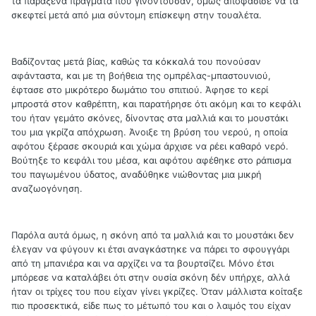
τα παράξενα πράγματα που γινόντουσαν, όμως αποφάσισε να τα
σκεφτεί μετά από μια σύντομη επίσκεψη στην τουαλέτα.
Βαδίζοντας μετά βίας, καθώς τα κόκκαλά του πονούσαν
αφάνταστα, και με τη βοήθεια της ομπρέλας-μπαστουνιού,
έφτασε στο μικρότερο δωμάτιο του σπιτιού. Άφησε το κερί
μπροστά στον καθρέπτη, και παρατήρησε ότι ακόμη και το κεφάλι
του ήταν γεμάτο σκόνες, δίνοντας στα μαλλιά και το μουστάκι
του μια γκρίζα απόχρωση. Άνοιξε τη βρύση του νερού, η οποία
αφότου ξέρασε σκουριά και χώμα άρχισε να ρέει καθαρό νερό.
Βούτηξε το κεφάλι του μέσα, και αφότου αφέθηκε στο ράπισμα
του παγωμένου ύδατος, αναδύθηκε νιώθοντας μια μικρή
αναζωογόνηση.
Παρόλα αυτά όμως, η σκόνη από τα μαλλιά και το μουστάκι δεν
έλεγαν να φύγουν κι έτσι αναγκάστηκε να πάρει το σφουγγάρι
από τη μπανιέρα και να αρχίζει να τα βουρτσίζει. Μόνο έτσι
μπόρεσε να καταλάβει ότι στην ουσία σκόνη δέν υπήρχε, αλλά
ήταν οι τρίχες του που είχαν γίνει γκρίζες. Όταν μάλλιστα κοίταξε
πιο προσεκτικά, είδε πως το μέτωπό του και ο λαιμός του είχαν