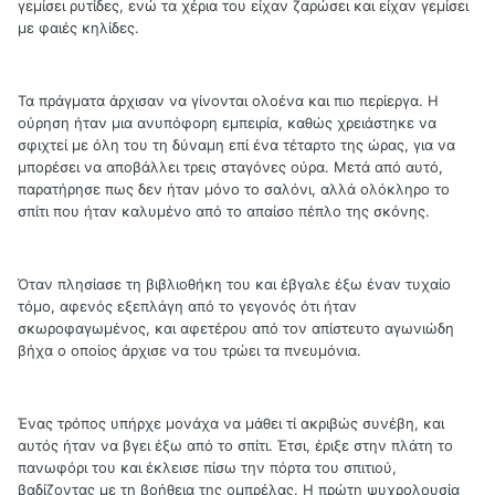
γεμίσει ρυτίδες, ενώ τα χέρια του είχαν ζαρώσει και είχαν γεμίσει
με φαιές κηλίδες.
Τα πράγματα άρχισαν να γίνονται ολοένα και πιο περίεργα. Η
ούρηση ήταν μια ανυπόφορη εμπειρία, καθώς χρειάστηκε να
σφιχτεί με όλη του τη δύναμη επί ένα τέταρτο της ώρας, για να
μπορέσει να αποβάλλει τρεις σταγόνες ούρα. Μετά από αυτό,
παρατήρησε πως δεν ήταν μόνο το σαλόνι, αλλά ολόκληρο το
σπίτι που ήταν καλυμένο από το απαίσο πέπλο της σκόνης.
Όταν πλησίασε τη βιβλιοθήκη του και έβγαλε έξω έναν τυχαίο
τόμο, αφενός εξεπλάγη από το γεγονός ότι ήταν
σκωροφαγωμένος, και αφετέρου από τον απίστευτο αγωνιώδη
βήχα ο οποίος άρχισε να του τρώει τα πνευμόνια.
Ένας τρόπος υπήρχε μονάχα να μάθει τί ακριβώς συνέβη, και
αυτός ήταν να βγει έξω από το σπίτι. Έτσι, έριξε στην πλάτη το
πανωφόρι του και έκλεισε πίσω την πόρτα του σπιτιού,
βαδίζοντας με τη βοήθεια της ομπρέλας. Η πρώτη ψυχρολουσία