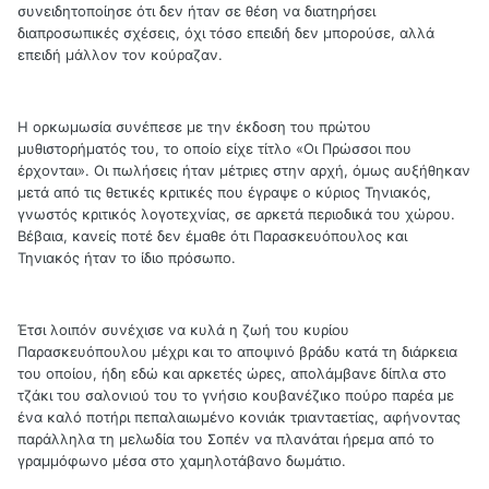
συνειδητοποίησε ότι δεν ήταν σε θέση να διατηρήσει
διαπροσωπικές σχέσεις, όχι τόσο επειδή δεν μπορούσε, αλλά
επειδή μάλλον τον κούραζαν.
Η ορκωμωσία συνέπεσε με την έκδοση του πρώτου
μυθιστορήματός του, το οποίο είχε τίτλο «Οι Πρώσσοι που
έρχονται». Οι πωλήσεις ήταν μέτριες στην αρχή, όμως αυξήθηκαν
μετά από τις θετικές κριτικές που έγραψε ο κύριος Τηνιακός,
γνωστός κριτικός λογοτεχνίας, σε αρκετά περιοδικά του χώρου.
Βέβαια, κανείς ποτέ δεν έμαθε ότι Παρασκευόπουλος και
Τηνιακός ήταν το ίδιο πρόσωπο.
Έτσι λοιπόν συνέχισε να κυλά η ζωή του κυρίου
Παρασκευόπουλου μέχρι και το αποψινό βράδυ κατά τη διάρκεια
του οποίου, ήδη εδώ και αρκετές ώρες, απολάμβανε δίπλα στο
τζάκι του σαλονιού του το γνήσιο κουβανέζικο πούρο παρέα με
ένα καλό ποτήρι πεπαλαιωμένο κονιάκ τριανταετίας, αφήνοντας
παράλληλα τη μελωδία του Σοπέν να πλανάται ήρεμα από το
γραμμόφωνο μέσα στο χαμηλοτάβανο δωμάτιο.