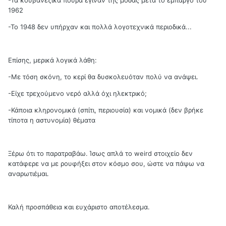
-Τα κουβανέζικα πούρα έγιναν της μόδας μετά το εμπάργο του
1962
-Το 1948 δεν υπήρχαν και πολλά λογοτεχνικά περιοδικά...
Επίσης, μερικά λογικά λάθη:
-Με τόση σκόνη, το κερί θα δυσκολευόταν πολύ να ανάψει.
-Είχε τρεχούμενο νερό αλλά όχι ηλεκτρικό;
-Κάποια κληρονομικά (σπίτι, περιουσία) και νομικά (δεν βρήκε
τίποτα η αστυνομία) θέματα
Ξέρω ότι το παρατραβάω. Ίσως απλά το weird στοιχείο δεν
κατάφερε να με ρουφήξει στον κόσμο σου, ώστε να πάψω να
αναρωτιέμαι.
Καλή προσπάθεια και ευχάριστο αποτέλεσμα.