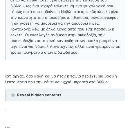
θέλω να τη δω ποτέ. Έχω μείνει με την επίγευση του
βιβλίου, ως ένα ισχυρά ταλαντευόμενο ψυχολογικό σοκ
-όπως αυτά που παθαίνει ο Νέβιλ- και αμφισβητώ ειλικρίνα
την ικανότητα του οποιουδήποτε ηθοποιού, σεναριογράφου
ή σκηνοθέτη να μπορέσει να την αποδόσει πιστά.
Κοντολογίς λέω με άλλα λόγια αυτό που είπε παρπάνω η
asxeth. Οι εναλλαγές ανάμεσα στην αισιοδοξία, την
απαισιοδοξία και το κενό συναισθημάτων μυαλό μπορεί να
μην είναι για Νόμπελ Λογοτεχνίας, αλλά είναι γραμμένες με
τρόπο πραγματικά σπάνια διεισδυτικό.
Κατ' αρχάς, όσο καλή και να ήταν η ταινία περιέχει μια βασική
λεπτομέρεια που την κάνει να ωχριά μπροστά στο βιβλίο:
Reveal hidden contents
.
---