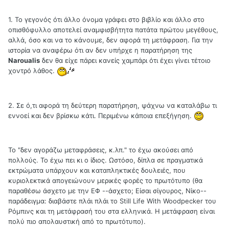
1. Το γεγονός ότι άλλο όνομα γράφει στο βιβλίο και άλλο στο
οπισθόφυλλο αποτελεί αναμφισβήτητα πατάτα πρώτου μεγέθους,
αλλά, όσο και να το κάνουμε, δεν αφορά τη μετάφραση. Για την
ιστορία να αναφέρω ότι αν δεν υπήρχε η παρατήρηση της
Naroualis
δεν θα είχε πάρει κανείς χαμπάρι ότι έχει γίνει τέτοιο
χοντρό λάθος.
2. Σε ό,τι αφορά τη δεύτερη παρατήρηση, ψάχνω να καταλάβω τι
εννοεί και δεν βρίσκω κάτι. Περιμένω κάποια επεξήγηση.
Το "δεν αγοράζω μεταφράσεις, κ.λπ." το έχω ακούσει από
πολλούς. Το έχω πει κι ο ίδιος. Ωστόσο, δίπλα σε πραγματικά
εκτρώματα υπάρχουν και καταπληκτικές δουλειές, που
κυριολεκτικά απογειώνουν μερικές φορές το πρωτότυπο (θα
παραθέσω άσχετο με την ΕΦ --άσχετο; Είσαι σίγουρος, Νίκο--
παράδειγμα: διαβάστε πλάι πλάι το Still Life With Woodpecker του
Ρόμπινς και τη μετάφρασή του στα ελληνικά. Η μετάφραση είναι
πολύ πιο απολαυστική από το πρωτότυπο).