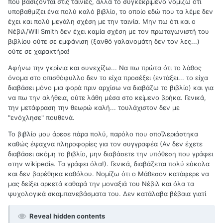
που βασίζονται στις ταινίες, αλλά το συγκεκριμένο νομίζω ότι
υποβαθμίζει ένα πολύ καλό βιβλίο, το οποίο εδώ που τα λέμε δεν
έχει και πολύ μεγάλη σχέση με την ταινία. Μην πω ότι και ο
Νέβιλ/Will Smith δεν έχει καμία σχέση με τον πρωταγωνιστή του
βιβλίου ούτε σε εμφάνιση (ξανθό γαλανομάτη δεν τον λες...)
ούτε σε χαρακτήρα!
Αφήνω την γκρίνια και συνεχίζω... Να πω πρώτα ότι το λάθος
όνομα στο οπισθόφυλλο δεν το είχα προσέξει (εντάξει... το είχα
διαβάσει μόνο μια φορά πριν αρχίσω να διαβάζω το βιβλίο) και για
να πω την αλήθεια, ούτε λάθη μέσα στο κείμενο βρήκα. Γενικά,
την μετάφραση την θεωρώ καλή... τουλάχιστον δεν με
"ενόχλησε" πουθενά.
Το βιβλίο μου άρεσε πάρα πολύ, παρόλο που σποϊλεριάστηκα
καθώς έψαχνα πληροφορίες για τον συγγραφέα (Αν δεν έχετε
διαβάσει ακόμη το βιβλίο, μην διαβάσετε την υπόθεση που γράφει
στην wikipedia. Τα γράφει όλα!). Γενικά, διαβάζεται πολύ εύκολα
και δεν βαρέθηκα καθόλου. Νομίζω ότι ο Μάθεσον κατάφερε να
μας δείξει αρκετά καθαρά την μοναξιά του Νέβιλ και όλα τα
ψυχολογικά σκαμπανεβάσματα του. Δεν κατάλαβα βέβαια γιατί
Reveal hidden contents