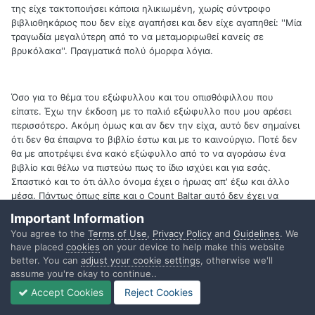
της είχε τακτοποιήσει κάποια ηλικιωμένη, χωρίς σύντροφο
βιβλιοθηκάριος που δεν είχε αγαπήσει και δεν είχε αγαπηθεί: ''Μία
τραγωδία μεγαλύτερη από το να μεταμορφωθεί κανείς σε
βρυκόλακα''. Πραγματικά πολύ όμορφα λόγια.
Όσο για το θέμα του εξώφυλλου και του οπισθόφιλλου που
είπατε. Έχω την έκδοση με το παλιό εξώφυλλο που μου αρέσει
περισσότερο. Ακόμη όμως και αν δεν την είχα, αυτό δεν σημαίνει
ότι δεν θα έπαιρνα το βιβλίο έστω και με το καινούργιο. Ποτέ δεν
θα με αποτρέψει ένα κακό εξώφυλλο από το να αγοράσω ένα
βιβλίο και θέλω να πιστεύω πως το ίδιο ισχύει και για εσάς.
Σπαστικό και το ότι άλλο όνομα έχει ο ήρωας απ' έξω και άλλο
μέσα. Πάντως όπως είπε και ο Count Baltar αυτό δεν έχει να
κάνει τόσο με την μετάφραση, όσο με την επιμέλεια. Και
Important Information
αναλογιζόμενος το επικό topic που άνοιξε ο Nikosal, αν αυτό
You agree to the
Terms of Use
,
Privacy Policy
and
Guidelines
. We
είναι το μεγαλύτερο λάθος που γίνεται στην έκδοση ενός βιβλίου,
have placed
cookies
on your device to help make this website
τότε σίγουρα μπορώ να κοιμάμαι ήσυχος.
better. You can
adjust your cookie settings
, otherwise we'll
assume you're okay to continue..
Accept Cookies
Reject Cookies
Εκείνο που δεν μπορώ να καταλάβω είναι οι χαωτικές διαφορές
μεταξύ βιβλίου- ταινίας. Αλήθεια έχετε πετύχει άλλη τέτοια