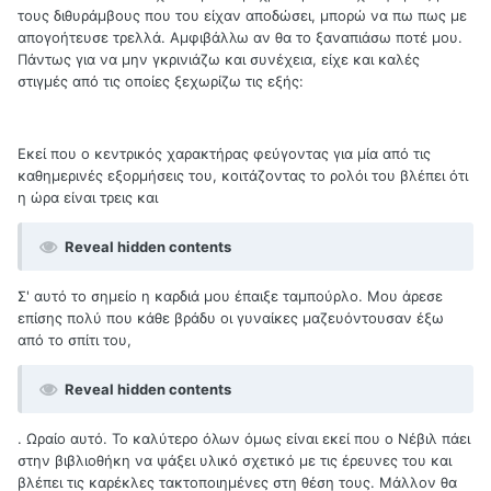
τους διθυράμβους που του είχαν αποδώσει, μπορώ να πω πως με
απογοήτευσε τρελλά. Αμφιβάλλω αν θα το ξαναπιάσω ποτέ μου.
Πάντως για να μην γκρινιάζω και συνέχεια, είχε και καλές
στιγμές από τις οποίες ξεχωρίζω τις εξής:
Εκεί που ο κεντρικός χαρακτήρας φεύγοντας για μία από τις
καθημερινές εξορμήσεις του, κοιτάζοντας το ρολόι του βλέπει ότι
η ώρα είναι τρεις και
Reveal hidden contents
Σ' αυτό το σημείο η καρδιά μου έπαιξε ταμπούρλο. Μου άρεσε
επίσης πολύ που κάθε βράδυ οι γυναίκες μαζευόντουσαν έξω
από το σπίτι του,
Reveal hidden contents
. Ωραίο αυτό. Το καλύτερο όλων όμως είναι εκεί που ο Νέβιλ πάει
στην βιβλιοθήκη να ψάξει υλικό σχετικό με τις έρευνες του και
βλέπει τις καρέκλες τακτοποιημένες στη θέση τους. Μάλλον θα