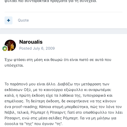
φυλάει πιο συνταρακτικά πράγματα για τη συνέχεια.
Quote
Naroualis
Posted
July 6, 2009
Έχω φτάσει στη μέση και θεωρώ ότι είναι πιστό σε αυτά που
υπόσχεται.
Το παράπονό μου είναι άλλο. Διαβάζω την μετάφραση των
εκδόσεων Οξύ, με το καινούργιο εξώφυλλο κι αναρωτιέμαι:
καλά, η πρώτη έκδοση είχε τα λαθάκια της, τυπογραφικά και
επιμέλειας. Τη δεύτερη έκδοση, δε σκεφτήκανε να της κάνουν
ένα proof-reading; Κάποια στιγμή μπερδεύτηκα, πώς τον λένε τον
Νέβιλ, τελικά, Ρόμπερτ ή Ρίτσαρντ; Γιατί στο οπισθόφυλλο τον λέει
Ρίτσαρντ, ενώ στις μέσα σελίδες Ρόμπερτ. Για να μη μιλήσω για
όοοολα τα "της" που έγιναν "τη".