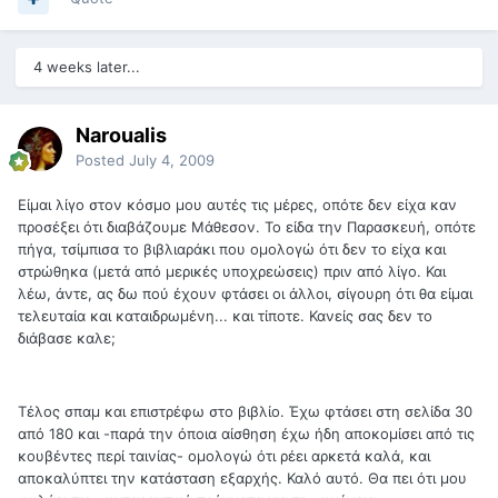
4 weeks later...
Naroualis
Posted
July 4, 2009
Είμαι λίγο στον κόσμο μου αυτές τις μέρες, οπότε δεν είχα καν
προσέξει ότι διαβάζουμε Μάθεσον. Το είδα την Παρασκευή, οπότε
πήγα, τσίμπισα το βιβλιαράκι που ομολογώ ότι δεν το είχα και
στρώθηκα (μετά από μερικές υποχρεώσεις) πριν από λίγο. Και
λέω, άντε, ας δω πού έχουν φτάσει οι άλλοι, σίγουρη ότι θα είμαι
τελευταία και καταιδρωμένη... και τίποτε. Κανείς σας δεν το
διάβασε καλε;
Τέλος σπαμ και επιστρέφω στο βιβλίο. Έχω φτάσει στη σελίδα 30
από 180 και -παρά την όποια αίσθηση έχω ήδη αποκομίσει από τις
κουβέντες περί ταινίας- ομολογώ ότι ρέει αρκετά καλά, και
αποκαλύπτει την κατάσταση εξαρχής. Καλό αυτό. Θα πει ότι μου