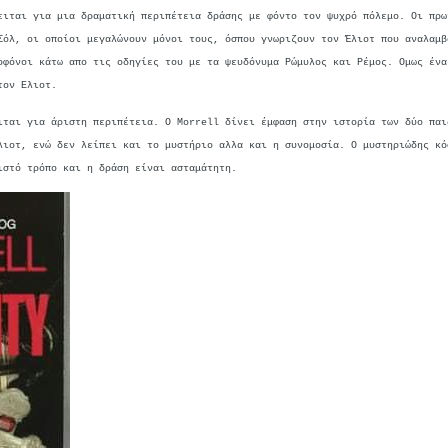
ειται για μια δραματική περιπέτεια δράσης με φόντο τον ψυχρό πόλεμο. Οι πρω
Σόλ, οι οποίοι μεγαλώνουν μόνοι τους, όσπου γνωριζουν τον Έλιοτ που αναλαμβ
οφόνοι κάτω απο τις οδηγίες του με τα ψευδόνυμα Ρώμυλος και Ρέμος. Ομως ένα
τον Ελιοτ.
ιται για άριστη περιπέτεια. Ο Morrell δίνει έμφαση στην ιστορία των δύο παι
λιοτ, ενώ δεν λείπει και το μυστήριο αλλα και η συνομοσία. Ο μυστηριώδης κό
ιστό τρόπο και η δράση είναι ασταμάτητη.