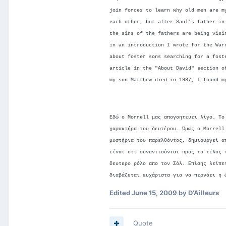
join forces to learn why old men are m
each other, but after Saul's father-in
the sins of the fathers are being visi
in an introduction I wrote for the War
about foster sons searching for a fost
article in the "About David" section o
my son Matthew died in 1987, I found m
Εδώ ο Morrell μας απογοητευει λίγο. Το
χαρακτήρα του δευτέρου. Όμως ο Morrell
μυστήρια του παρελθόντος, δημιουργεί α
είναι οτι συναντιούνται προς το τέλος 
δευτερο ρόλο απο τον Σόλ. Επίσης λείπε
διαβάζεται ευχάριστα για να περνάει η 
Edited
June 15, 2009
by D'Ailleurs
Quote