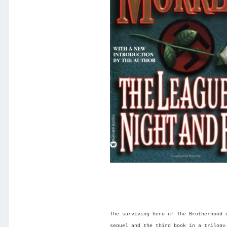
The surviving hero of The Brotherhood 
sequel and the third book in a trilogy