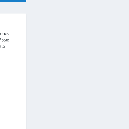
ύ των
 ήρωα
πιο