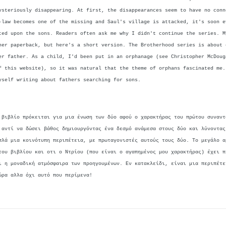
ysteriously disappearing. At first, the disappearances seem to have no conn
-law becomes one of the missing and Saul's village is attacked, it's soon e
ted upon the sons. Readers often ask me why I didn't continue the series. M
ner paperback, but here's a short version. The Brotherhood series is about 
er father. As a child, I'd been put in an orphanage (see Christopher McDoug
f this website), so it was natural that the theme of orphans fascinated me.
yself writing about fathers searching for sons.
 βιβλίο πρόκειται για μια ένωση των δύο αφού ο χαρακτήρας του πρώτου συναντ
 αντί να δώσει βάθος δημιουργόντας ένα δεσμό ανάμεσα στους δύο και λύνοντας
πλά μια κοινότυπη περιπέτεια, με πρωταγονιστές αυτούς τους δύο. Το μεγάλο α
του βιβλίου και οτι ο Ντρίου (που είναι ο αγαπημένος μου χαρακτήρας) έχει π
ι η μοναδική ατμόσφαιρα των προηγουμένων. Εν κατακλείδι, είναι μια περιπέτε
ώρα αλλα όχι αυτό που περίμενα!