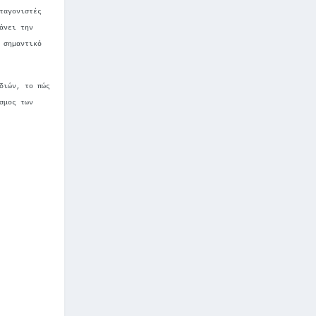
ταγονιστές
άνει την
 σημαντικό
διών, το πώς
σμος των