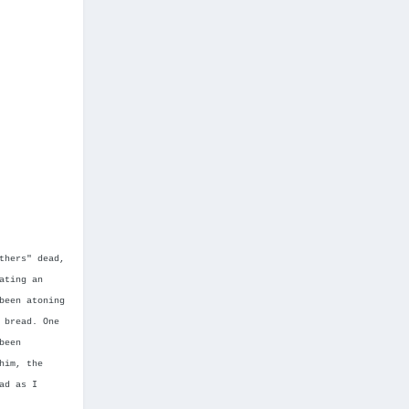
thers" dead,
ating an
been atoning
 bread. One
been
him, the
ad as I