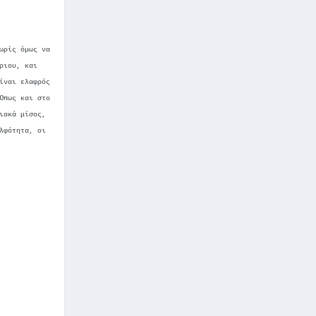
ωρίς όμως να
ριου, και
ίναι ελαφρός
Όπως και στο
ιακά μίσος,
λφότητα, οι