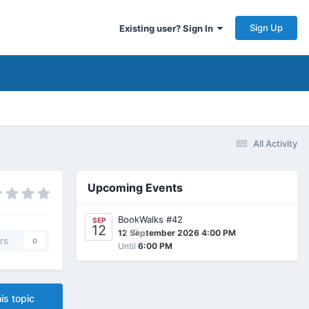
Sign Up
Existing user? Sign In
All Activity
Upcoming Events
BookWalks #42
SEP
12
0
12 September 2026 4:00 PM
rs
0
Until
6:00 PM
is topic