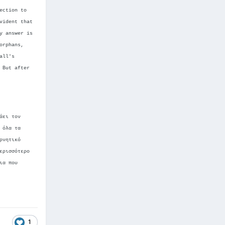
ection to
vident that
y answer is
orphans,
all's
 But after
άει τον
 όλα τα
ρνητικό
ερισσότερο
ια που
1