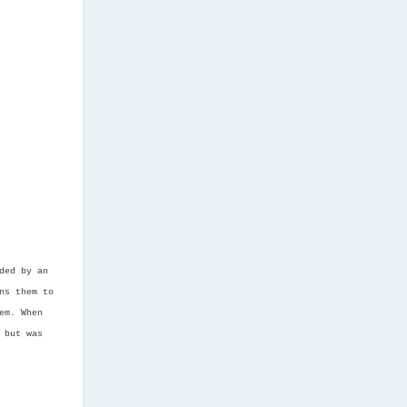
ded by an
ns them to
em. When
 but was