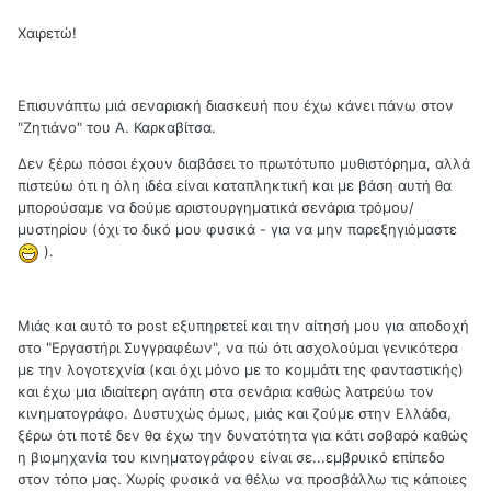
Χαιρετώ!
Επισυνάπτω μιά σεναριακή διασκευή που έχω κάνει πάνω στον
"Ζητιάνο" του Α. Καρκαβίτσα.
Δεν ξέρω πόσοι έχουν διαβάσει το πρωτότυπο μυθιστόρημα, αλλά
πιστεύω ότι η όλη ιδέα είναι καταπληκτική και με βάση αυτή θα
μπορούσαμε να δούμε αριστουργηματικά σενάρια τρόμου/
μυστηρίου (όχι το δικό μου φυσικά - για να μην παρεξηγιόμαστε
).
Μιάς και αυτό το post εξυπηρετεί και την αίτησή μου για αποδοχή
στο "Εργαστήρι Συγγραφέων", να πώ ότι ασχολούμαι γενικότερα
με την λογοτεχνία (και όχι μόνο με το κομμάτι της φανταστικής)
και έχω μια ιδιαίτερη αγάπη στα σενάρια καθώς λατρεύω τον
κινηματογράφο. Δυστυχώς όμως, μιάς και ζούμε στην Ελλάδα,
ξέρω ότι ποτέ δεν θα έχω την δυνατότητα για κάτι σοβαρό καθώς
η βιομηχανία του κινηματογράφου είναι σε...εμβρυικό επίπεδο
στον τόπο μας. Χωρίς φυσικά να θέλω να προσβάλλω τις κάποιες