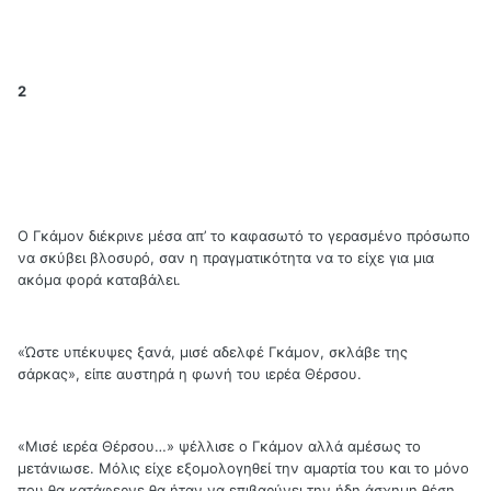
2
Ο Γκάμον διέκρινε μέσα απ’ το καφασωτό το γερασμένο πρόσωπο
να σκύβει βλοσυρό, σαν η πραγματικότητα να το είχε για μια
ακόμα φορά καταβάλει.
«Ώστε υπέκυψες ξανά, μισέ αδελφέ Γκάμον, σκλάβε της
σάρκας», είπε αυστηρά η φωνή του ιερέα Θέρσου.
«Μισέ ιερέα Θέρσου…» ψέλλισε ο Γκάμον αλλά αμέσως το
μετάνιωσε. Μόλις είχε εξομολογηθεί την αμαρτία του και το μόνο
που θα κατάφερνε θα ήταν να επιβαρύνει την ήδη άσχημη θέση