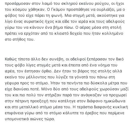
προσάρμοσαν στον λαιμό του σκληρού εκείνου ρούχου, οι ήχοι
του κόσμου χάθηκαν. Ο Γκάμον προσπάθησε να ουρλιάξει, μα ο
φόβος τού είχε πάρει τη φωνή. Μια στιγμή μετά, ακούστηκε για
λίγο ένας συριστικός ήχος και είδε τον ιερέα και τους αδελφούς
γύρω του να κάνουν ένα βήμα πίσω. Ο αέρας μέσα στη στολή
πρέπει να ερχόταν από το κλειστό δοχείο που ήταν κολλημένο
στο στήθος του.
Καθώς τίποτα άλλο δεν συνέβη, οι αδελφοί ξεπέρασαν τον δικό
τους φόβο λίγες στιγμές μετά και έπειτα από ένα νόημα του
ιερέα, τον έστησαν όρθιο. Δεν ήταν το βάρος της στολής αλλά
εκείνο του μέλλοντος που λύγιζε τα γόνατά του πάνω στη
γέφυρα προς το στόμιο. Ήταν τα πενήντα πιο δύσκολα μέτρα που
είχε διανύσει ποτέ. Μόνο δύο από τους αδελφούς χωρούσαν μαζί
του και πιο πολύ τον στήριζαν παρά τον ανάγκαζαν να προχωρεί
στην πέτρινη προεξοχή που κατέληγε στον διάφανο ημικώδωνα
και στο μεταλλικό στόμιο μέσα του. Η τεράστια διαφανής κυκλική
επιφάνεια γύρω από το στόμιο κάλυπτε το έρεβος που περίμενε
υπομονετικά αιώνες τώρα.