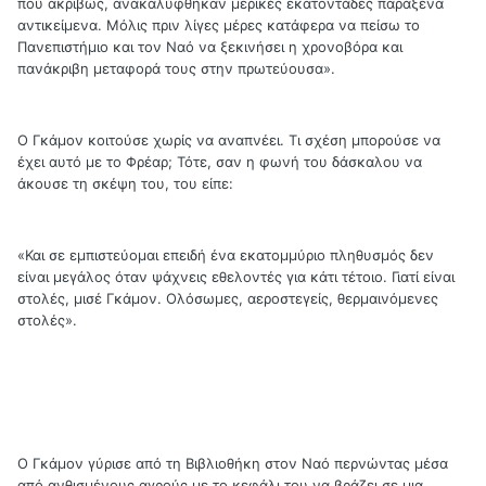
πού ακριβώς, ανακαλύφθηκαν μερικές εκατοντάδες παράξενα
αντικείμενα. Μόλις πριν λίγες μέρες κατάφερα να πείσω το
Πανεπιστήμιο και τον Ναό να ξεκινήσει η χρονοβόρα και
πανάκριβη μεταφορά τους στην πρωτεύουσα».
Ο Γκάμον κοιτούσε χωρίς να αναπνέει. Τι σχέση μπορούσε να
έχει αυτό με το Φρέαρ; Τότε, σαν η φωνή του δάσκαλου να
άκουσε τη σκέψη του, του είπε:
«Και σε εμπιστεύομαι επειδή ένα εκατομμύριο πληθυσμός δεν
είναι μεγάλος όταν ψάχνεις εθελοντές για κάτι τέτοιο. Γιατί είναι
στολές, μισέ Γκάμον. Ολόσωμες, αεροστεγείς, θερμαινόμενες
στολές».
Ο Γκάμον γύρισε από τη Βιβλιοθήκη στον Ναό περνώντας μέσα
από ανθισμένους αγρούς με το κεφάλι του να βράζει σε μια