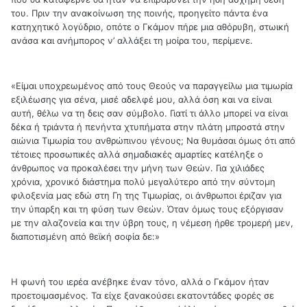
του. Πριν την ανακοίνωση της ποινής, προηγείτο πάντα ένα
κατηχητικό λογύδριο, οπότε ο Γκάμον πήρε μια αθόρυβη, στωική
ανάσα και ανήμπορος ν’ αλλάξει τη μοίρα του, περίμενε.
«Είμαι υποχρεωμένος από τους Θεούς να παραγγείλω μια τιμωρία
εξιλέωσης για σένα, μισέ αδελφέ μου, αλλά όση και να είναι
αυτή, θέλω να τη δεις σαν σύμβολο. Γιατί τι άλλο μπορεί να είναι
δέκα ή τριάντα ή πενήντα χτυπήματα στην πλάτη μπροστά στην
αιώνια Τιμωρία του ανθρώπινου γένους; Να θυμάσαι όμως ότι από
τέτοιες προσωπικές αλλά σημαδιακές αμαρτίες κατέληξε ο
άνθρωπος να προκαλέσει την μήνη των Θεών. Για χιλιάδες
χρόνια, χρονικό διάστημα πολύ μεγαλύτερο από την σύντομη
φιλοξενία μας εδώ στη Γη της Τιμωρίας, οι άνθρωποι έριζαν για
την ύπαρξη και τη φύση των Θεών. Όταν όμως τους εξόργισαν
με την αλαζονεία και την ύβρη τους, η νέμεση ήρθε τρομερή μεν,
διαποτισμένη από θεϊκή σοφία δε:»
Η φωνή του ιερέα ανέβηκε έναν τόνο, αλλά ο Γκάμον ήταν
προετοιμασμένος. Τα είχε ξανακούσει εκατοντάδες φορές σε