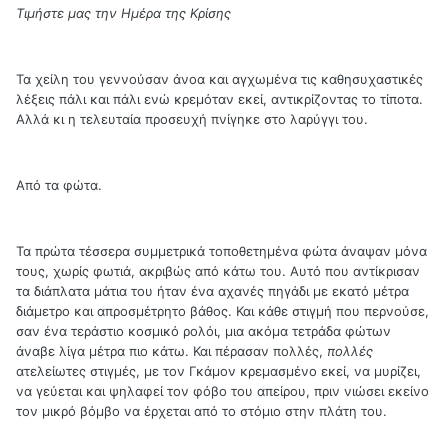
Τιμήστε μας την Ημέρα της Κρίσης
Τα χείλη του γεννούσαν άνοα και αγχωμένα τις καθησυχαστικές
λέξεις πάλι και πάλι ενώ κρεμόταν εκεί, αντικρίζοντας το τίποτα.
Αλλά κι η τελευταία προσευχή πνίγηκε στο λαρύγγι του.
Από τα φώτα.
Τα πρώτα τέσσερα συμμετρικά τοποθετημένα φώτα άναψαν μόνα
τους, χωρίς φωτιά, ακριβώς από κάτω του. Αυτό που αντίκρισαν
τα διάπλατα μάτια του ήταν ένα αχανές πηγάδι με εκατό μέτρα
διάμετρο και απροσμέτρητο βάθος. Και κάθε στιγμή που περνούσε,
σαν ένα τεράστιο κοσμικό ρολόι, μια ακόμα τετράδα φώτων
άναβε λίγα μέτρα πιο κάτω. Και πέρασαν πολλές,
πολλές
ατελείωτες στιγμές, με τον Γκάμον κρεμασμένο εκεί, να μυρίζει,
να γεύεται και ψηλαφεί τον φόβο του απείρου, πριν νιώσει εκείνο
τον μικρό βόμβο να έρχεται από το στόμιο στην πλάτη του.