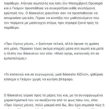
παράθυρο. Ατένισε σιωπηλός και πάλι την Μεσημβρινή Οροσειρά
και ο Γκάμον προσπάθησε να συγκρατήσει κάθε ανυπόμονη
ερώτησή του. Ο δάσκαλος φαινόταν σαν να προσπαθούσε να
αποφασίσει για κάτι. Γύρισε να κοιτάξει τον μαθητευόμενο που
τον περίμενε με μισάνοιχτο στόμα, πριν στραφεί ξανά προς το
παράθυρο.
«Πριν λίγους μήνες…» ξεκίνησε τελικά, αλλά άφησε τη φράση
στη μέση. Πέρασαν λίγες ακόμα στιγμές μέσα στη σιωπή και μετά
η πλάτη του δάσκαλου τού είπε: «Μισό αγόρι, κατανοείς ότι σε
εμπιστεύομαι
;»
«Το κατανοώ και σε ευγνωμονώ, μισέ δάσκαλε Κίζλοτ», ψιθύρισε
επίσημα ο Γκάμον χωρίς να κινήσει βλέφαρο.
Ο δάσκαλος γύρισε προς το μέρος του και, με τα συνοφρυωμένα
χαρακτηριστικά του να σκιάζονται από το φως πίσω του, είπε:
«Πριν λίγους μήνες, πολύ μακριά από δω, δεν έχει σημασία πώς ή