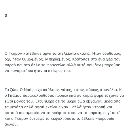
3
Ο Γκάμον κατέβαινε αργά τα ατελείωτα σκαλιά. Ήταν δύσθυμος,
όχι, ήταν θυμωμένος. Μπερδεμένος. Κρατούσε στο ένα χέρι τον
πυρσό και στο άλλο το φραγγέλιο αλλά αυτό που δεν μπορούσε
να συγκρατήσει ήταν οι σκέψεις του.
Τα ζώα. Ο Ναός είχε σκύλους, γάτες, κότες, πάπιες, κουνέλια. Κι
ο Γκάμον παρακολουθούσε προσεκτικά αν καμιά φορά τύχαινε να
είναι μόνος του. Έτσι ήξερε ότι τα μικρά ζώα έβγαιναν μέσα από
τα μεγάλα αλλά αφού εκείνα είχαν… αλλά ήταν ντροπή και
ποταπό και αμαρτία να το σκέφτεται και να το παρατηρεί γι’ αυτό
και ο Γκάμον έστρεφε το κεφάλι όποτε το έβλεπε –παρουσία
άλλων.