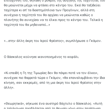
επιτάχυνσή του, δηλαδή ο ρυθμός της αύξησης της ταχύτητάς του
θα μειώνεται μέχρι να φτάσει στο κέντρο του. Εκεί θα ταξιδεύει
ταχύτερα κι απ’ τα διαστημόπλοια των Προγόνων, αλλά στη
συνέχεια η ταχύτητά του θα αρχίσει να μειώνεται καθώς ο
πλανήτης θα συνεχίσει να το έλκει προς το κέντρο του. Τελικά η
ταχύτητά του θα μηδενιστεί…»
«…στην άλλη άκρη του Ιερού Φρέατος», συμπλήρωσε ο Γκάμον.
Ο δάσκαλος κούνησε ικανοποιημένος το κεφάλι.
«Κι επειδή η Γη της Τιμωρίας δεν θα πάψει ποτέ να τον έλκει»,
συνέχισε πιο θαρρετά τώρα ο Γκάμον, «θα επαναλαμβάνει την ίδια
κίνηση, σαν εκκρεμές, από τη μια άκρη του Ιερού Φρέατος στην
άλλη».
«Θεωρητικά», σήκωσε ένα αυστηρό δάχτυλο ο δάσκαλος. «Αυτή
η ταλάντωση προβλέπεται από τη θεωρία μόνο στην περίπτωση