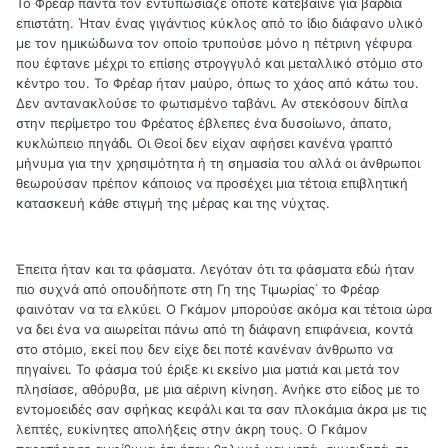
Το Φρέαρ πάντα τον εντυπωσίαζε όποτε κατέβαινε για βάρδια
επιστάτη. Ήταν ένας γιγάντιος κύκλος από το ίδιο διάφανο υλικό
με τον ημικώδωνα τον οποίο τρυπούσε μόνο η πέτρινη γέφυρα
που έφτανε μέχρι το επίσης στρογγυλό και μεταλλικό στόμιο στο
κέντρο του. Το Φρέαρ ήταν μαύρο, όπως το χάος από κάτω του.
Δεν αντανακλούσε το φωτισμένο ταβάνι. Αν στεκόσουν δίπλα
στην περίμετρο του Φρέατος έβλεπες ένα δυσοίωνο, άπατο,
κυκλώπειο πηγάδι. Οι Θεοί δεν είχαν αφήσει κανένα γραπτό
μήνυμα για την χρησιμότητα ή τη σημασία του αλλά οι άνθρωποι
θεωρούσαν πρέπον κάποιος να προσέχει μια τέτοια επιβλητική
κατασκευή κάθε στιγμή της μέρας και της νύχτας.
Έπειτα ήταν και τα φάσματα. Λεγόταν ότι τα φάσματα εδώ ήταν
πιο συχνά από οπουδήποτε στη Γη της Τιμωρίας˙ το Φρέαρ
φαινόταν να τα ελκύει. Ο Γκάμον μπορούσε ακόμα και τέτοια ώρα
να δει ένα να αιωρείται πάνω από τη διάφανη επιφάνεια, κοντά
στο στόμιο, εκεί που δεν είχε δει ποτέ κανέναν άνθρωπο να
πηγαίνει. Το φάσμα τού έριξε κι εκείνο μια ματιά και μετά τον
πλησίασε, αθόρυβα, με μια αέρινη κίνηση. Ανήκε στο είδος με το
εντομοειδές σαν σφήκας κεφάλι και τα σαν πλοκάμια άκρα με τις
λεπτές, ευκίνητες απολήξεις στην άκρη τους. Ο Γκάμον