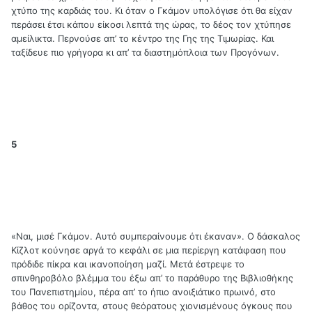
χτύπο της καρδιάς του. Κι όταν ο Γκάμον υπολόγισε ότι θα είχαν
περάσει έτσι κάπου είκοσι λεπτά της ώρας, το δέος τον χτύπησε
αμείλικτα. Περνούσε απ’ το κέντρο της Γης της Τιμωρίας. Και
ταξίδευε πιο γρήγορα κι απ’ τα διαστημόπλοια των Προγόνων.
5
«Ναι, μισέ Γκάμον. Αυτό συμπεραίνουμε ότι έκαναν». Ο δάσκαλος
Κίζλοτ κούνησε αργά το κεφάλι σε μια περίεργη κατάφαση που
πρόδιδε πίκρα και ικανοποίηση μαζί. Μετά έστρεψε το
σπινθηροβόλο βλέμμα του έξω απ’ το παράθυρο της Βιβλιοθήκης
του Πανεπιστημίου, πέρα απ’ το ήπιο ανοιξιάτικο πρωινό, στο
βάθος του ορίζοντα, στους θεόρατους χιονισμένους όγκους που