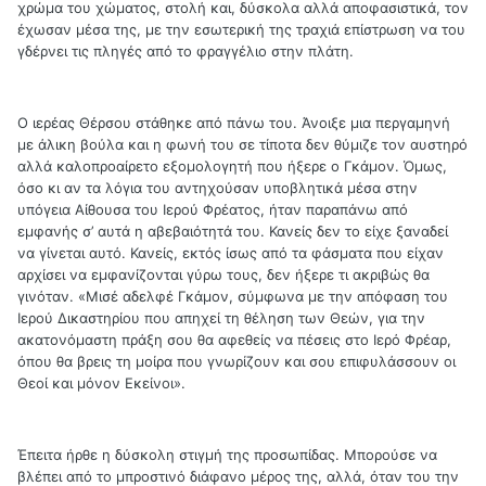
χρώμα του χώματος, στολή και, δύσκολα αλλά αποφασιστικά, τον
έχωσαν μέσα της, με την εσωτερική της τραχιά επίστρωση να του
γδέρνει τις πληγές από το φραγγέλιο στην πλάτη.
Ο ιερέας Θέρσου στάθηκε από πάνω του. Άνοιξε μια περγαμηνή
με άλικη βούλα και η φωνή του σε τίποτα δεν θύμιζε τον αυστηρό
αλλά καλοπροαίρετο εξομολογητή που ήξερε ο Γκάμον. Όμως,
όσο κι αν τα λόγια του αντηχούσαν υποβλητικά μέσα στην
υπόγεια Αίθουσα του Ιερού Φρέατος, ήταν παραπάνω από
εμφανής σ’ αυτά η αβεβαιότητά του. Κανείς δεν το είχε ξαναδεί
να γίνεται αυτό. Κανείς, εκτός ίσως από τα φάσματα που είχαν
αρχίσει να εμφανίζονται γύρω τους, δεν ήξερε τι ακριβώς θα
γινόταν. «Μισέ αδελφέ Γκάμον, σύμφωνα με την απόφαση του
Ιερού Δικαστηρίου που απηχεί τη θέληση των Θεών, για την
ακατονόμαστη πράξη σου θα αφεθείς να πέσεις στο Ιερό Φρέαρ,
όπου θα βρεις τη μοίρα που γνωρίζουν και σου επιφυλάσσουν οι
Θεοί και μόνον Εκείνοι».
Έπειτα ήρθε η δύσκολη στιγμή της προσωπίδας. Μπορούσε να
βλέπει από το μπροστινό διάφανο μέρος της, αλλά, όταν του την