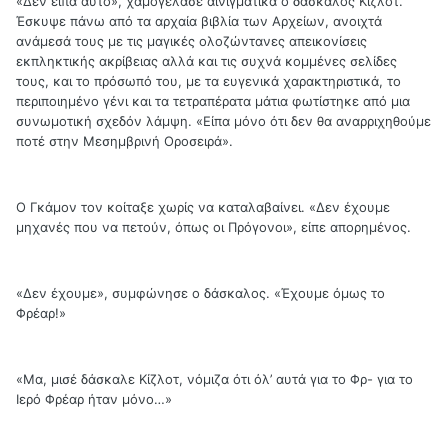
«Δεν είπα αυτό», χαμογέλασε αινιγματικά ο δάσκαλος Κίζλοτ.
Έσκυψε πάνω από τα αρχαία βιβλία των Αρχείων, ανοιχτά
ανάμεσά τους με τις μαγικές ολοζώντανες απεικονίσεις
εκπληκτικής ακρίβειας αλλά και τις συχνά κομμένες σελίδες
τους, και το πρόσωπό του, με τα ευγενικά χαρακτηριστικά, το
περιποιημένο γένι και τα τετραπέρατα μάτια φωτίστηκε από μια
συνωμοτική σχεδόν λάμψη. «Είπα μόνο ότι δεν θα αναρριχηθούμε
ποτέ στην Μεσημβρινή Οροσειρά».
Ο Γκάμον τον κοίταξε χωρίς να καταλαβαίνει. «Δεν έχουμε
μηχανές που να πετούν, όπως οι Πρόγονοι», είπε απορημένος.
«Δεν έχουμε», συμφώνησε ο δάσκαλος. «Έχουμε όμως το
Φρέαρ!»
«Μα, μισέ δάσκαλε Κίζλοτ, νόμιζα ότι όλ’ αυτά για το Φρ- για το
Ιερό Φρέαρ ήταν μόνο…»