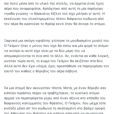
πιο πολύ μέσα από το υλικό της στολής, να έρχεται ένας ήχος
αέρα που αναρροφάται. Αρπάχτηκε από αυτή τη μία παρήγορη
νησίδα γνώσης –ο δάσκαλος Κίζλοτ τού είχε μιλήσει γι’ αυτό. Η
εκκένωση του ολοκληρωμένου πλέον διάφανου κώδωνα από
τον αέρα θα κρατούσε το Φρέαρ κενό όταν θα άνοιγε το στόμιο.
Ξαφνικά μια σκέψη-εφιάλτης χτύπησε το μουδιασμένο μυαλό του.
Ο Γκάμον ήταν ο μόνος που είχε δει έστω και μία φορά το στόμιο
να ανοίγει κι αυτό είχε γίνει με τα δύο μέρη του να
απομακρύνονται το ένα από το άλλο. Αν, ενάντια σε κάθε λογική,
γινόταν τώρα αυτό, το κορμί του Γκάμον θα σκιζόταν στα δύο.
Αλλά αυτό δεν έχει νόημα, έχει;
προσπάθησε να παρηγορήσει τον
εαυτό του καθώς ο θόρυβος του αέρα έσβηνε.
Για μια στιγμή δεν ακουγόταν τίποτα. Μετά, με έναν θόρυβο σαν
κάποιοι τεράστιοι πείροι να τραβήχτηκαν, το κυκλικό στόμιο
άρχισε να περιστρέφεται γύρω από έναν άξονα στο επίπεδο του
διαφανούς καλύμματος του Φρέατος. Ο Γκάμον, που μέχρι τότε
κοίταζε μέσα απ’ τον κώδωνα τη σκαλισμένη στο βράχο οροφή
της Αίθουσας του Φρέατος και κάποια φάσματα να αιωρούνται,