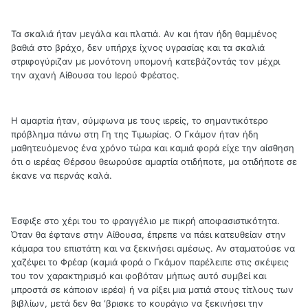
Τα σκαλιά ήταν μεγάλα και πλατιά. Αν και ήταν ήδη θαμμένος
βαθιά στο βράχο, δεν υπήρχε ίχνος υγρασίας και τα σκαλιά
στριφογύριζαν με μονότονη υπομονή κατεβάζοντάς τον μέχρι
την αχανή Αίθουσα του Ιερού Φρέατος.
Η αμαρτία ήταν, σύμφωνα με τους ιερείς, το σημαντικότερο
πρόβλημα πάνω στη Γη της Τιμωρίας. Ο Γκάμον ήταν ήδη
μαθητευόμενος ένα χρόνο τώρα και καμιά φορά είχε την αίσθηση
ότι ο ιερέας Θέρσου θεωρούσε αμαρτία οτιδήποτε, μα οτιδήποτε σε
έκανε να περνάς καλά.
Έσφιξε στο χέρι του το φραγγέλιο με πικρή αποφασιστικότητα.
Όταν θα έφτανε στην Αίθουσα, έπρεπε να πάει κατευθείαν στην
κάμαρα του επιστάτη και να ξεκινήσει αμέσως. Αν σταματούσε να
χαζέψει το Φρέαρ (καμιά φορά ο Γκάμον παρέλειπε στις σκέψεις
του τον χαρακτηρισμό και φοβόταν μήπως αυτό συμβεί και
μπροστά σε κάποιον ιερέα) ή να ρίξει μια ματιά στους τίτλους των
βιβλίων, μετά δεν θα ‘βρισκε το κουράγιο να ξεκινήσει την