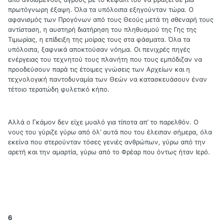
πρωτόγνωρη έξαψη. Όλα τα υπόλοιπα εξηγούνταν τώρα. Ο
αφανισμός των Προγόνων από τους Θεούς μετά τη σθεναρή τους
αντίσταση, η αυστηρή διατήρηση του πληθυσμού της Γης της
Τιμωρίας, η επίδειξη της μοίρας τους στα φάσματα. Όλα τα
υπόλοιπα, ξαφνικά αποκτούσαν νόημα. Οι πενιχρές πηγές
ενέργειας του τεχνητού τους πλανήτη που τους εμπόδιζαν να
προοδεύσουν παρά τις έτοιμες γνώσεις των Αρχείων και η
τεχνολογική παντοδυναμία των Θεών να κατασκευάσουν έναν
τέτοιο τερατώδη φυλετικό κήπο.
Αλλά ο Γκάμον δεν είχε μυαλό για τίποτα απ’ το παρελθόν. Ο
νους του γύριζε γύρω από όλ’ αυτά που του έλειπαν σήμερα, όλα
εκείνα που στερούνταν τόσες γενιές ανθρώπων, γύρω από την
αρετή και την αμαρτία, γύρω από το Φρέαρ που όντως ήταν Ιερό.
6