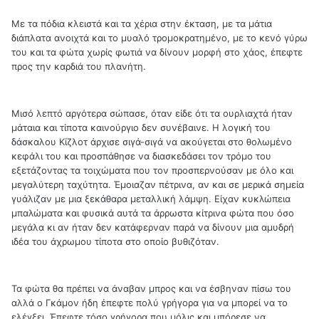
Με τα πόδια κλειστά και τα χέρια στην έκταση, με τα μάτια
διάπλατα ανοιχτά και το μυαλό τρομοκρατημένο, με το κενό γύρω
του και τα φώτα χωρίς φωτιά να δίνουν μορφή στο χάος, έπεφτε
προς την καρδιά του πλανήτη.
Μισό λεπτό αργότερα σώπασε, όταν είδε ότι τα ουρλιαχτά ήταν
μάταια και τίποτα καινούργιο δεν συνέβαινε. Η λογική του
δάσκαλου Κίζλοτ άρχισε σιγά-σιγά να ακούγεται στο θολωμένο
κεφάλι του και προσπάθησε να διασκεδάσει τον τρόμο του
εξετάζοντας τα τοιχώματα που τον προσπερνούσαν με όλο και
μεγαλύτερη ταχύτητα. Έμοιαζαν πέτρινα, αν και σε μερικά σημεία
γυάλιζαν με μια ξεκάθαρα μεταλλική λάμψη. Είχαν κυκλώπεια
μπαλώματα και φυσικά αυτά τα άρρωστα κίτρινα φώτα που όσο
μεγάλα κι αν ήταν δεν κατάφερναν παρά να δίνουν μια αμυδρή
ιδέα του άχρωμου τίποτα στο οποίο βυθιζόταν.
Τα φώτα θα πρέπει να άναβαν μπρος και να έσβηναν πίσω του
αλλά ο Γκάμον ήδη έπεφτε πολύ γρήγορα για να μπορεί να το
ελέγξει. Έπεφτε τόσο γρήγορα που μόλις και μπόρεσε να