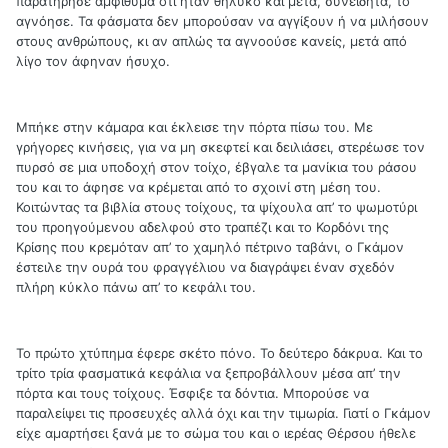
παρατήρησε αμφίθυμα ότι ήταν θηλυκό και μετά, συνειδητά, το
αγνόησε. Τα φάσματα δεν μπορούσαν να αγγίξουν ή να μιλήσουν
στους ανθρώπους, κι αν απλώς τα αγνοούσε κανείς, μετά από
λίγο τον άφηναν ήσυχο.
Μπήκε στην κάμαρα και έκλεισε την πόρτα πίσω του. Με
γρήγορες κινήσεις, για να μη σκεφτεί και δειλιάσει, στερέωσε τον
πυρσό σε μια υποδοχή στον τοίχο, έβγαλε τα μανίκια του ράσου
του και το άφησε να κρέμεται από το σχοινί στη μέση του.
Κοιτώντας τα βιβλία στους τοίχους, τα ψίχουλα απ’ το ψωμοτύρι
του προηγούμενου αδελφού στο τραπέζι και το Κορδόνι της
Κρίσης που κρεμόταν απ’ το χαμηλό πέτρινο ταβάνι, ο Γκάμον
έστειλε την ουρά του φραγγέλιου να διαγράψει έναν σχεδόν
πλήρη κύκλο πάνω απ’ το κεφάλι του.
Το πρώτο χτύπημα έφερε σκέτο πόνο. Το δεύτερο δάκρυα. Και το
τρίτο τρία φασματικά κεφάλια να ξεπροβάλλουν μέσα απ’ την
πόρτα και τους τοίχους. Έσφιξε τα δόντια. Μπορούσε να
παραλείψει τις προσευχές αλλά όχι και την τιμωρία. Γιατί ο Γκάμον
είχε αμαρτήσει ξανά με το σώμα του και ο ιερέας Θέρσου ήθελε