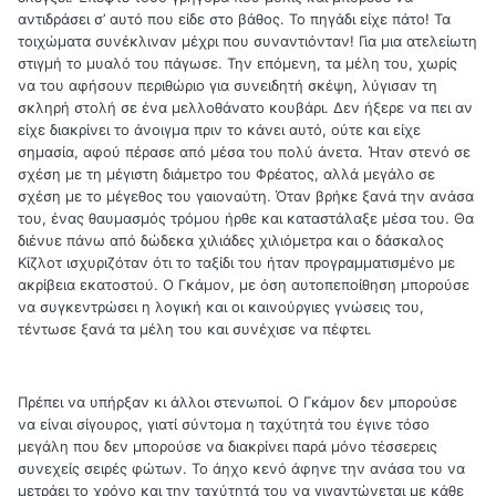
αντιδράσει σ’ αυτό που είδε στο βάθος. Το πηγάδι είχε πάτο! Τα
τοιχώματα συνέκλιναν μέχρι που συναντιόνταν! Για μια ατελείωτη
στιγμή το μυαλό του πάγωσε. Την επόμενη, τα μέλη του, χωρίς
να του αφήσουν περιθώριο για συνειδητή σκέψη, λύγισαν τη
σκληρή στολή σε ένα μελλοθάνατο κουβάρι. Δεν ήξερε να πει αν
είχε διακρίνει το άνοιγμα πριν το κάνει αυτό, ούτε και είχε
σημασία, αφού πέρασε από μέσα του πολύ άνετα. Ήταν στενό σε
σχέση με τη μέγιστη διάμετρο του Φρέατος, αλλά μεγάλο σε
σχέση με το μέγεθος του γαιοναύτη. Όταν βρήκε ξανά την ανάσα
του, ένας θαυμασμός τρόμου ήρθε και καταστάλαξε μέσα του. Θα
διένυε πάνω από δώδεκα χιλιάδες χιλιόμετρα και ο δάσκαλος
Κίζλοτ ισχυριζόταν ότι το ταξίδι του ήταν προγραμματισμένο με
ακρίβεια εκατοστού. Ο Γκάμον, με όση αυτοπεποίθηση μπορούσε
να συγκεντρώσει η λογική και οι καινούργιες γνώσεις του,
τέντωσε ξανά τα μέλη του και συνέχισε να πέφτει.
Πρέπει να υπήρξαν κι άλλοι στενωποί. Ο Γκάμον δεν μπορούσε
να είναι σίγουρος, γιατί σύντομα η ταχύτητά του έγινε τόσο
μεγάλη που δεν μπορούσε να διακρίνει παρά μόνο τέσσερεις
συνεχείς σειρές φώτων. Το άηχο κενό άφηνε την ανάσα του να
μετράει το χρόνο και την ταχύτητά του να γιγαντώνεται με κάθε