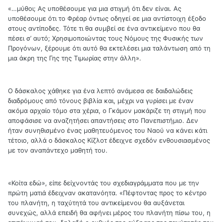
«…μύθοι; Ας υποθέσουμε για μια στιγμή ότι δεν είναι. Ας
υποθέσουμε ότι το Φρέαρ όντως οδηγεί σε μια αντίστοιχη έξοδο
στους αντίποδες. Τότε τι θα συμβεί σε ένα αντικείμενο που θα
πέσει σ’ αυτό; Χρησιμοποιώντας τους Νόμους της Φυσικής των
Προγόνων, ξέρουμε ότι αυτό θα εκτελέσει μια ταλάντωση από τη
μια άκρη της Γης της Τιμωρίας στην άλλη».
Ο δάσκαλος χάθηκε για ένα λεπτό ανάμεσα σε δαιδαλώδεις
διαδρόμους από τόνους βιβλία και, μέχρι να γυρίσει με έναν
ακόμα αρχαίο τόμο στα χέρια, ο Γκάμον μακάριζε τη στιγμή που
αποφάσισε να αναζητήσει απαντήσεις στο Πανεπιστήμιο. Δεν
ήταν συνηθισμένο ένας μαθητευόμενος του Ναού να κάνει κάτι
τέτοιο, αλλά ο δάσκαλος Κίζλοτ έδειχνε σχεδόν ενθουσιασμένος
με τον αναπάντεχο μαθητή του.
«Κοίτα εδώ», είπε δείχνοντάς του σχεδιαγράμματα που με την
πρώτη ματιά έδειχναν ακατανόητα. «Πέφτοντας προς το κέντρο
του πλανήτη, η ταχύτητά του αντικείμενου θα αυξάνεται
συνεχώς, αλλά επειδή θα αφήνει μέρος του πλανήτη πίσω του, η