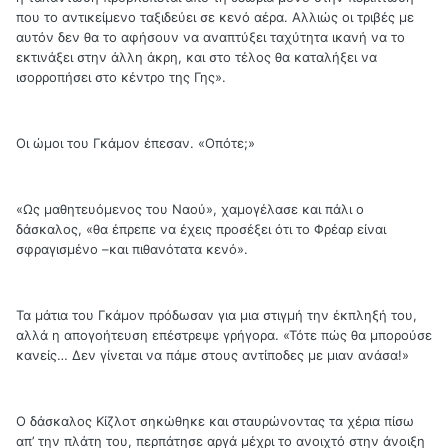
που το αντικείμενο ταξιδεύει σε κενό αέρα. Αλλιώς οι τριβές με
αυτόν δεν θα το αφήσουν να αναπτύξει ταχύτητα ικανή να το
εκτινάξει στην άλλη άκρη, και στο τέλος θα καταλήξει να
ισορροπήσει στο κέντρο της Γης».
Οι ώμοι του Γκάμον έπεσαν. «Οπότε;»
«Ως μαθητευόμενος του Ναού», χαμογέλασε και πάλι ο
δάσκαλος, «θα έπρεπε να έχεις προσέξει ότι το Φρέαρ είναι
σφραγισμένο –και πιθανότατα κενό».
Τα μάτια του Γκάμον πρόδωσαν για μια στιγμή την έκπληξή του,
αλλά η απογοήτευση επέστρεψε γρήγορα. «Τότε πώς θα μπορούσε
κανείς… Δεν γίνεται να πάμε στους αντίποδες με μιαν ανάσα!»
Ο δάσκαλος Κίζλοτ σηκώθηκε και σταυρώνοντας τα χέρια πίσω
απ’ την πλάτη του, περπάτησε αργά μέχρι το ανοιχτό στην άνοιξη