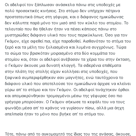
Οι αδελφοί τον ξάπλωσαν ανάσκελα πάνω στις υποδοχές με
πολύ προσεκτικές κινήσεις. Στο στόμιο δεν υπήρχαν πέτρινα
προστατευτικά όπως στη γέφυρα, και ο διάφανος ημικώδωνας
δεν κάλυπτε παρά μόνο τον μισό από τον κύκλο του στομίου. Το
τελευταίο που θα ήθελαν ήταν να πέσει κάποιος πάνω στο
μυστηριώδες διάφανο υλικό που τους περικύκλωνε. Όσο για τον
Γκάμον, είχε αφεθεί πια, είχε παραδοθεί. Αισθανόταν το στόμα του
ξερό και τα μέλη του ξυλιασμένα και λυμένα συγχρόνως. Τώρα
το σώμα του βρισκόταν μοιρασμένο στα δύο κομμάτια του
στομίου και, όταν οι αδελφοί ανέβασαν τα χέρια του στην έκταση,
ο Γκάμον άκουσε μια δυνατή κλαγγή. Τα σιδερένια επιθέματα
στην πλάτη της στολής είχαν κολλήσει στις υποδοχές, που
ξαφνικά συμπεριφέρθηκαν σαν μαγνήτες, ενώ ταυτόχρονα το
διάφανο υλικό που αποτελούσε τον ημικώδωνα άρχισε να κλείνει
γύρω απ’ το στόμιο και τον Γκάμον. Οι αδελφοί τινάχτηκαν όρθιοι
και απομακρύνθηκαν τρομαγμένοι μέσω της γέφυρας όσο πιο
γρήγορα μπορούσαν. Ο Γκάμον σήκωσε το κεφάλι του να τους
φωνάξει μέσα απ’ το κράνος να γυρίσουν πίσω, αλλά μια άηχη
απελπισία ήταν το μόνο που βγήκε απ’ το στόμα του.
Τότε, πάνω από το αγκομαχητό της ίδιας του της ανάσας, άκουσε,