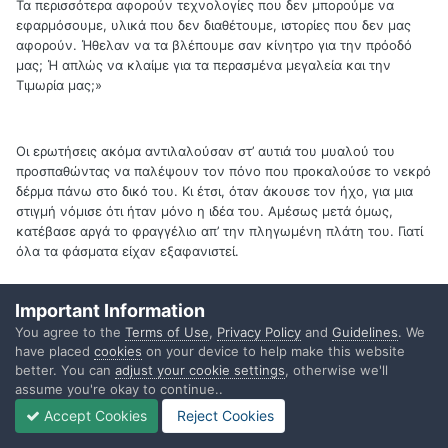
Τα περισσότερα αφορούν τεχνολογίες που δεν μπορούμε να
εφαρμόσουμε, υλικά που δεν διαθέτουμε, ιστορίες που δεν μας
αφορούν. Ήθελαν να τα βλέπουμε σαν κίνητρο για την πρόοδό
μας; Ή απλώς να κλαίμε για τα περασμένα μεγαλεία και την
Τιμωρία μας;»
Οι ερωτήσεις ακόμα αντιλαλούσαν στ’ αυτιά του μυαλού του
προσπαθώντας να παλέψουν τον πόνο που προκαλούσε το νεκρό
δέρμα πάνω στο δικό του. Κι έτσι, όταν άκουσε τον ήχο, για μια
στιγμή νόμισε ότι ήταν μόνο η ιδέα του. Αμέσως μετά όμως,
κατέβασε αργά το φραγγέλιο απ’ την πληγωμένη πλάτη του. Γιατί
όλα τα φάσματα είχαν εξαφανιστεί.
Important Information
Ήταν ένας χαμηλός υπόκωφος βόμβος που ο Γκάμον ένιωθε να
You agree to the
Terms of Use
,
Privacy Policy
and
Guidelines
. We
έρχεται πιο πολύ μέσα απ’ τον λαξευμένο βράχο γύρω του παρά
have placed
cookies
on your device to help make this website
απ’ τον αέρα. Πλησίασε την πόρτα της κάμαρας του επιστάτη και
better. You can
adjust your cookie settings
, otherwise we'll
την άνοιξε μια χαραμάδα.
assume you're okay to continue..
Accept Cookies
Reject Cookies
Τα φάσματα ήταν εκεί έξω˙ μάλιστα είχαν μαζευτεί και κάνα δυο