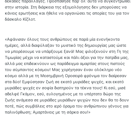
δεκάδες παραλλαγές. Προσπάθησε παρ’ όλ’ αυτά να συγκεντρωθεί
στην ιστορία. Στη διάρκεια της εξομολόγησης δεν μπορούσες να
κάνεις ερωτήσεις και ήθελε να οργανώσει τις απορίες του για τον
δάσκαλο Κίζλοτ.
«Αφάνισαν όλους τους ανθρώπους σε παρά μία ενενήκοντα
ημέρες, αλλά διαφύλαξαν το μυστικό της δημιουργίας μας ώστε
να μπορέσουμε να υπάρξουμε ξανά! Μας φιλοξενούν στη Γη της
Τιμωρίας μέχρι να καταστούμε και πάλι άξιοι για την πατρίδα μας,
αλλά μας επιδεικνύουν ως παράδειγμα αμαρτίας στους πιστούς
του σύμπαντος κόσμου! Μας χορήγησαν έναν ολόκληρο νέο
κόσμο αλλά με τη Μεσημβρινή Οροσειρά φρόνιμα τον διαίρεσαν
στα δύο! Εμφύσησαν ζωή σε εκατό μυριάδες ψυχές, και εκατό
μυριάδες ψυχές εν σοφία διατηρούν τα τέκνα τους! Κι εσύ, μισέ
αδελφέ Γκάμον, εσύ, ευλογημένος με το υπέρτατο δώρο της
ζωής ανάμεσα σε μυριάδες μυριάδων ψυχών που δεν θα το δουν
ποτέ, πώς συμβάλεις στο ιερό όραμα του ανθρώπινου γένους για
παλινόρθωση; Αμαρτάνεις με τη σάρκα σου!»