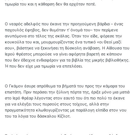
τιμωρία του και η κάθαρση δεν θα ερχόταν ποτέ.
Ο νεαρός αδελφός που έκανε την προηγούμενη βάρδια – ένας
παχουλός έφηβος, δεν θυμόταν τ’ όνομά του– τον περίμενε
ανυπόμονα στο τέλος της σκάλας. Όταν τον είδε, φόρεσε την
κουκούλα του και, μουρμουρίζοντας ένα τυπικό «οι Θεοί μαζί
σου», βιάστηκε να ξεκινήσει τη δύσκολη ανάβαση. Η Αίθουσα του
Ιερού Φρέατος μπορούσε να γίνει αφόρητα βαρετή σε κάποιον
που δεν έδειχνε ενδιαφέρον για τα βιβλία της μικρής βιβλιοθήκης.
Ή που δεν είχε μια τιμωρία να επιτελέσει.
Ο Γκάμον έσυρε απρόθυμα τα βήματά του προς την κάμαρα του
επιστάτη. Πριν περάσει την ξύλινη πόρτα της, έριξε μόνο μια ματιά
στο Ιερό Φρέαρ λέγοντας στον εαυτό του ότι πιο πολύ το έκανε
για να ελέγξει τους πυρσούς στους τοίχους, αλλά στην
πραγματικότητα κλωθογυρίζοντας με παράλογη ελπίδα στον νου
του τα λόγια του δάσκαλου Κίζλοτ.