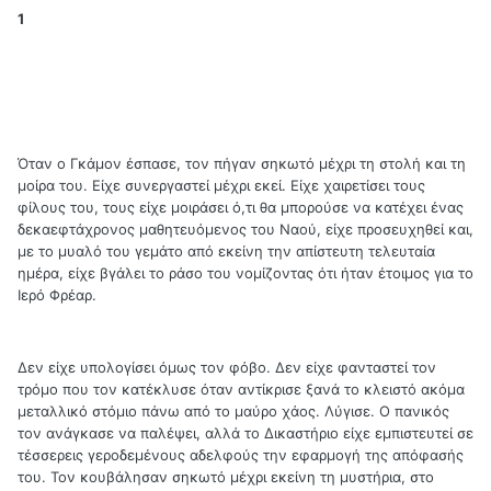
1
Όταν ο Γκάμον έσπασε, τον πήγαν σηκωτό μέχρι τη στολή και τη
μοίρα του. Είχε συνεργαστεί μέχρι εκεί. Είχε χαιρετίσει τους
φίλους του, τους είχε μοιράσει ό,τι θα μπορούσε να κατέχει ένας
δεκαεφτάχρονος μαθητευόμενος του Ναού, είχε προσευχηθεί και,
με το μυαλό του γεμάτο από εκείνη την απίστευτη τελευταία
ημέρα, είχε βγάλει το ράσο του νομίζοντας ότι ήταν έτοιμος για το
Ιερό Φρέαρ.
Δεν είχε υπολογίσει όμως τον φόβο. Δεν είχε φανταστεί τον
τρόμο που τον κατέκλυσε όταν αντίκρισε ξανά το κλειστό ακόμα
μεταλλικό στόμιο πάνω από το μαύρο χάος. Λύγισε. Ο πανικός
τον ανάγκασε να παλέψει, αλλά το Δικαστήριο είχε εμπιστευτεί σε
τέσσερεις γεροδεμένους αδελφούς την εφαρμογή της απόφασής
του. Τον κουβάλησαν σηκωτό μέχρι εκείνη τη μυστήρια, στο