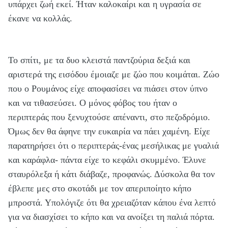
υπάρχει ζωή εκεί. Ήταν καλοκαίρι και η υγρασία σε
έκανε να κολλάς.
Το σπίτι, με τα δυο κλειστά παντζούρια δεξιά και
αριστερά της εισόδου έμοιαζε με ζώο που κοιμάται. Ζώο
που ο Ρουμάνος είχε αποφασίσει να πιάσει στον ύπνο
και να τιθασεύσει. Ο μόνος φόβος του ήταν ο
περιπτεράς που ξενυχτούσε απέναντι, στο πεζοδρόμιο.
Όμως δεν θα άφηνε την ευκαιρία να πάει χαμένη. Είχε
παρατηρήσει ότι ο περιπτεράς-ένας μεσήλικας με γυαλιά
και καράφλα- πάντα είχε το κεφάλι σκυμμένο. Έλυνε
σταυρόλεξα ή κάτι διάβαζε, προφανώς. Δύσκολα θα τον
έβλεπε μες στο σκοτάδι με τον απεριποίητο κήπο
μπροστά. Υπολόγιζε ότι θα χρειαζόταν κάπου ένα λεπτό
για να διασχίσει το κήπο και να ανοίξει τη παλιά πόρτα.