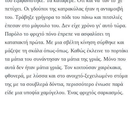
του εξαφανίστηκε. Τα κατάφερε. Ότι και να 'ταν το 'χε
πετύχει. Οι γδούποι της κατρακύλας ήταν η ανταμοιβή
του. Τράβηξε γρήγορα το πόδι του πάνω και πιτσιλιές
έπεσαν στο μάγουλο του. Δεν είχε χρόνο γι' αυτό τώρα.
Παρόλο το φριχτό πόνο έπρεπε να ασφαλίσει τη
καταπακτή πρώτα. Με μια σβέλτη κίνηση σύρθηκε και
μάζεψε τη σκάλα όπως-όπως. Καθώς έκλεινε το πορτάκι
τα μάτια του συνάντησαν τα μάτια της γριάς. Μόνο που
αυτά δεν ήταν μάτια γριάς. Τον κοιτούσαν χαιρέκακα,
φθονερά, με λύσσα και στο ανοιχτό-ξεχειλωμένο στόμα
της με τα σουβλερά δόντια, περισσότερο ένιωσε παρά
είδε μια υποψία χαμόγελου. Ένας φριχτός σαρκασμός.