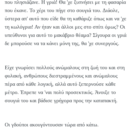
που πλησιάζανε. Η γριά! Θα 'χε ξυπνήσει με τη φασαρία
που έκανε. Το χέρι του πήγε στο σουγιά του. Διάολε,
ύστερα απ' αυτό που είδε θα τη καθάριζε όπως και να 'χε
τη κωλόγρια! Αν ήταν και άλλοι μες στο σπίτι όμως? Οι
υπεύθυνοι για αυτό το μακάβριο θέαμα? Σίγουρα οι γριά
δε μπορούσε να τα κάνει μόνη της, θα 'χε συνεργούς.
Είχε γνωρίσει πολλούς ανώμαλους στη ζωή του και στη
φυλακή, ανθρώπους διεστραμμένους και ανώμαλους
πέρα από κάθε λογική, αλλά αυτό ξεπερνούσε κάθε
μέτρο. Έπρεπε να 'ναι πολύ προσεκτικός. Άνοιξε το
σουγιά του και βάδισε γρήγορα προς την καταπακτή.
Οι γδούποι ακουγόντουσαν τώρα από κάτω.