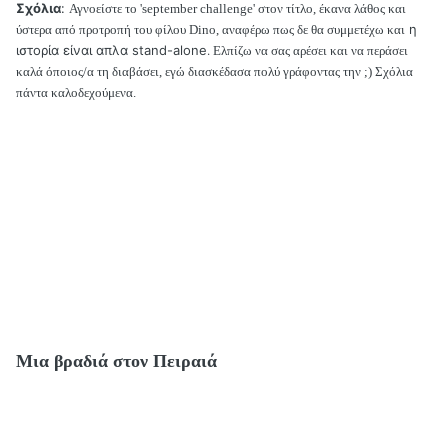
Σχόλια
:
Αγνοείστε το 'september challenge' στον τίτλο, έκανα λάθος και
η
ύστερα από προτροπή του φίλου Dino, αναφέρω πως δε θα συμμετέχω και
.
ιστορία είναι απλα stand-alone
Ελπίζω να σας αρέσει και να περάσει
καλά όποιος/α τη διαβάσει, εγώ διασκέδασα πολύ γράφοντας την ;) Σχόλια
πάντα καλοδεχούμενα.
Μια βραδιά στον Πειραιά