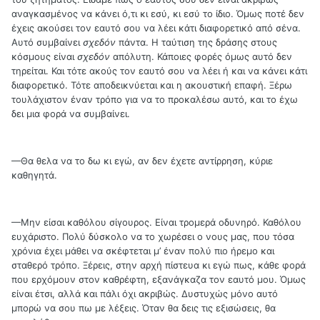
αναγκασμένος να κάνει ό,τι κι εσύ, κι εσύ το ίδιο. Όμως ποτέ δεν
έχεις ακούσει τον εαυτό σου να λέει κάτι διαφορετικό από σένα.
Αυτό συμβαίνει
σχεδόν
πάντα. Η ταύτιση της δράσης στους
κόσμους είναι
σχεδόν
απόλυτη. Κάποιες φορές όμως αυτό δεν
τηρείται. Και τότε ακούς τον εαυτό σου να λέει ή και να κάνει κάτι
διαφορετικό. Τότε αποδεικνύεται και η ακουστική επαφή. Ξέρω
τουλάχιστον έναν τρόπο για να το προκαλέσω αυτό, και το έχω
δει μια φορά να συμβαίνει.
—Θα θελα να το δω κι εγώ, αν δεν έχετε αντίρρηση, κύριε
καθηγητά.
—Μην είσαι καθόλου σίγουρος. Είναι τρομερά οδυνηρό. Καθόλου
ευχάριστο. Πολύ δύσκολο να το χωρέσει ο νους μας, που τόσα
χρόνια έχει μάθει να σκέφτεται μ’ έναν πολύ πιο ήρεμο και
σταθερό τρόπο. Ξέρεις, στην αρχή πίστευα κι εγώ πως, κάθε φορά
που ερχόμουν στον καθρέφτη, εξανάγκαζα τον εαυτό μου. Όμως
είναι έτσι, αλλά και πάλι όχι ακριβώς. Δυστυχώς μόνο αυτό
μπορώ να σου πω με λέξεις. Όταν θα δεις τις εξισώσεις, θα