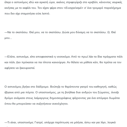
έλεγε ο αστυνόμος εδώ και αρκετή ώρα, εκείνος στριφογύριζε στο κρεβάτι, κάνοντας νευρικές
κινήσεις με το κεφάλι του. Τον είχαν φέρει στον
«Ευαγγελισμό»
σ’ ένα τρομερό παραλήρημα
που δεν είχε σταματήσει ούτε λεπτό.
—Να το σκεπάσω. Θεέ μου, να το σκεπάσω. Δώσε μου δύναμη να το σκεπάσω. Ω, Θεέ
μου...
—Ελάτε, αστυνόμε, είπε αποφασιστικά η νοσοκόμα. Από το πρωί λέει τα ίδια πράγματα πάλι
και πάλι. Δεν πρόκειται να πει τίποτα καινούργιο. Αν θέλετε να μάθετε κάτι, θα πρέπει να τον
αφήσετε να ξεκουραστεί.
Ο αστυνόμος βγήκε στο διάδρομο. Βούτηξε το θεράποντα γιατρό του καθηγητή, καθώς
έβγαινε από μια πόρτα. Ο υπαστυνόμος, με τη βοήθεια δυο ανδρών του Σώματος, άνοιξε
δρόμο ανάμεσα στους λαίμαργους δημοσιογράφους ψάχνοντας για ένα απόμερο δωμάτιο
όπου θα μπορούσαν να συζητήσουν ανενόχλητοι.
—Τι είναι, υπαστυνόμε; Γιατρέ, υπάρχει περίπτωση να μιλήσει, έστω και για λίγο, λογικά