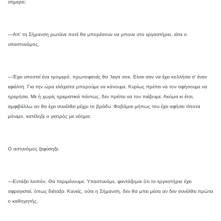
σήμερα;
—Απ’ τη Σήμανση ρωτάνε ποτέ θα μπορέσουν να μπουν στο εργαστήριο, είπε ο
υπαστυνόμος.
—Έχει υποστεί ένα τρομερό, πρωτοφανές θα ’λεγα σοκ. Είναι σαν να έχει κολλήσει σ’ έναν
εφιάλτη. Για την ώρα ελάχιστα μπορούμε να κάνουμε. Κυρίως πρέπει να τον αφήσουμε να
ηρεμήσει. Με ή χωρίς ηρεμιστικά πάντως, δεν πρέπει να τον πιέζουμε. Ακόμα κι έτσι,
αμφιβάλλω αν θα έχει συνέλθει μέχρι το βράδυ. Φοβάμαι μήπως του έχει αφήσει τίποτα
μόνιμο, κατέληξε ο γιατρός με νόημα.
Ο αστυνόμος ξεφύσηξε.
—Εντάξει λοιπόν. Θα περιμένουμε. Υπαστυνόμε, φαντάζομαι ότι το εργαστήριο έχει
σφραγιστεί, όπως διέταξα. Κανείς, ούτε η Σήμανση, δεν θα μπει μέσα αν δεν συνέλθει πρώτα
ο καθηγητής.