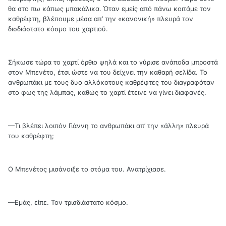
θα στο πω κάπως μπακάλικα. Όταν εμείς από πάνω κοιτάμε τον
καθρέφτη, βλέπουμε μέσα απ’ την «κανονική» πλευρά τον
δισδιάστατο κόσμο του χαρτιού.
Σήκωσε τώρα το χαρτί όρθιο ψηλά και το γύρισε ανάποδα μπροστά
στον Μπενέτο, έτσι ώστε να του δείχνει την καθαρή σελίδα. Το
ανθρωπάκι με τους δυο αλλόκοτους καθρέφτες του διαγραφόταν
στο φως της λάμπας, καθώς το χαρτί έτεινε να γίνει διαφανές.
—Τι βλέπει λοιπόν Γιάννη το ανθρωπάκι απ’ την «άλλη» πλευρά
του καθρέφτη;
Ο Μπενέτος μισάνοιξε το στόμα του. Ανατρίχιασε.
—Εμάς, είπε. Τον τρισδιάστατο κόσμο.