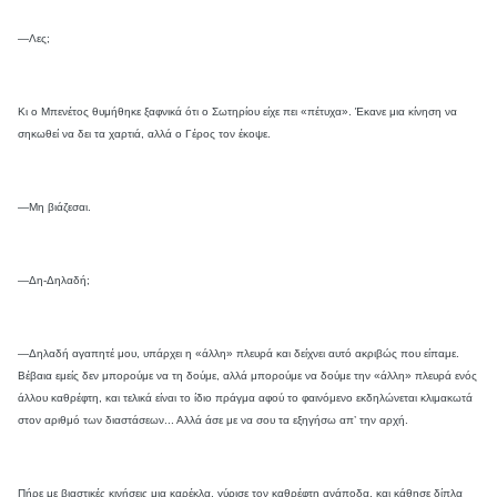
—Λες;
Κι ο Μπενέτος θυμήθηκε ξαφνικά ότι ο Σωτηρίου είχε πει «πέτυχα». Έκανε μια κίνηση να
σηκωθεί να δει τα χαρτιά, αλλά ο Γέρος τον έκοψε.
—Μη βιάζεσαι.
—Δη-Δηλαδή;
—Δηλαδή αγαπητέ μου, υπάρχει η «άλλη» πλευρά και δείχνει αυτό ακριβώς που είπαμε.
Βέβαια εμείς δεν μπορούμε να τη δούμε, αλλά μπορούμε να δούμε την «άλλη» πλευρά ενός
άλλου καθρέφτη, και τελικά είναι το ίδιο πράγμα αφού το φαινόμενο εκδηλώνεται κλιμακωτά
στον αριθμό των διαστάσεων... Αλλά άσε με να σου τα εξηγήσω απ’ την αρχή.
Πήρε με βιαστικές κινήσεις μια καρέκλα, γύρισε τον καθρέφτη ανάποδα, και κάθησε δίπλα