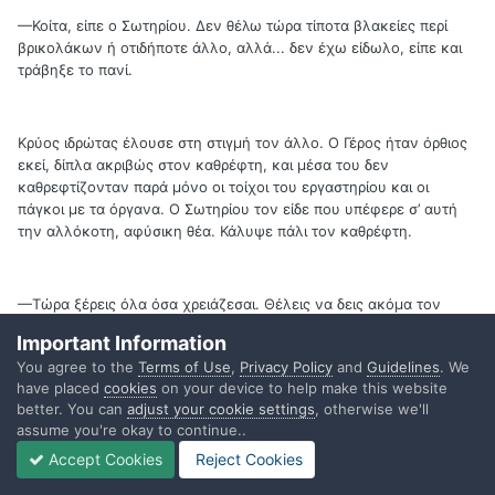
—Κοίτα, είπε ο Σωτηρίου. Δεν θέλω τώρα τίποτα βλακείες περί
βρικολάκων ή οτιδήποτε άλλο, αλλά... δεν έχω είδωλο, είπε και
τράβηξε το πανί.
Κρύος ιδρώτας έλουσε στη στιγμή τον άλλο. Ο Γέρος ήταν όρθιος
εκεί, δίπλα ακριβώς στον καθρέφτη, και μέσα του δεν
καθρεφτίζονταν παρά μόνο οι τοίχοι του εργαστηρίου και οι
πάγκοι με τα όργανα. Ο Σωτηρίου τον είδε που υπέφερε σ’ αυτή
την αλλόκοτη, αφύσικη θέα. Κάλυψε πάλι τον καθρέφτη.
—Τώρα ξέρεις όλα όσα χρειάζεσαι. Θέλεις να δεις ακόμα τον
τρισδιάστατο καθρέφτη;
Important Information
You agree to the
Terms of Use
,
Privacy Policy
and
Guidelines
. We
have placed
cookies
on your device to help make this website
—Ναι, ψέλλισε ο Μπενέτος.
better. You can
adjust your cookie settings
, otherwise we'll
assume you're okay to continue..
Accept Cookies
Reject Cookies
—Είσαι σίγουρος;