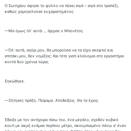
Ο Σωτηρίου άφησε το φύλλο να πέσει σιγά – σιγά στο τραπέζι,
καθώς χαμογελούσε ευχαριστημένος.
—Μα όμως όλ’ αυτά..., άρχισε ο Μπενέτος.
—Όλ’ αυτά, αγόρι μου, θα μπορούσα να τα είχα σκεφτεί και
σπιτάκι μου, δεν νομίζεις; Και τότε γιατί κλείνομαι στο εργαστήριο
κοντά δυο χρόνια τώρα;
Σηκώθηκε.
—Ζήτησες πράξη. Πείραμα. Αποδείξεις. Θα τα έχεις.
Έδειξε με τον αντίχειρα πίσω του, ένα μεγάλο, σχεδόν κυβικό
κουτί με ακμή ενάμισι περίπου μέτρο, ακουμπισμένο πάνω σ’ έναν