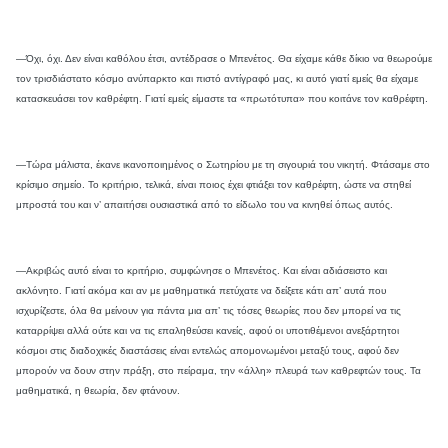
—Όχι, όχι. Δεν είναι καθόλου έτσι, αντέδρασε ο Μπενέτος. Θα είχαμε κάθε δίκιο να θεωρούμε
τον τρισδιάστατο κόσμο ανύπαρκτο και πιστό αντίγραφό μας, κι αυτό γιατί εμείς θα είχαμε
κατασκευάσει τον καθρέφτη. Γιατί εμείς είμαστε τα «πρωτότυπα» που κοιτάνε τον καθρέφτη.
—Τώρα μάλιστα, έκανε ικανοποιημένος ο Σωτηρίου με τη σιγουριά του νικητή. Φτάσαμε στο
κρίσιμο σημείο. Το κριτήριο, τελικά, είναι ποιος έχει φτιάξει τον καθρέφτη, ώστε να στηθεί
μπροστά του και ν’ απαιτήσει ουσιαστικά από το είδωλο του να κινηθεί όπως αυτός.
—Ακριβώς αυτό είναι το κριτήριο, συμφώνησε ο Μπενέτος. Και είναι αδιάσειστο και
ακλόνητο. Γιατί ακόμα και αν με μαθηματικά πετύχατε να δείξετε κάτι απ’ αυτά που
ισχυρίζεστε, όλα θα μείνουν για πάντα μια απ’ τις τόσες θεωρίες που δεν μπορεί να τις
καταρρίψει αλλά ούτε και να τις επαληθεύσει κανείς, αφού οι υποτιθέμενοι ανεξάρτητοι
κόσμοι στις διαδοχικές διαστάσεις είναι εντελώς απομονωμένοι μεταξύ τους, αφού δεν
μπορούν να δουν στην πράξη, στο πείραμα, την «άλλη» πλευρά των καθρεφτών τους. Τα
μαθηματικά, η θεωρία, δεν φτάνουν.