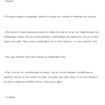
—Ορίστε;
Ο Σωτηρίου άφησε το τερματικό, έβγαλε τα γυαλιά του, κοίταξε τον Μπενέτο και του είπε:
—Θα πρέπει να έχεις ακούσει για εκείνη τη σκέψη που λέει ότι αν με «α» συμβολίσουμε ένα
ευθύγραμμο τμήμα, τότε με «α στη δευτέρα» συμβολίζουμε ένα τετράγωνο, και με «α στην
τρίτη» έναν κύβο. Όμως τότε τι συμβολίζουν τα «α στην τέταρτη», «α στην πέμπτη» κλπ;
—Ναι, έχω ακούσει. Αλλά είναι ανάγκη να συμβολίζουν κάτι;
—Όχι. Κι αν με «α» αποδώσουμε το μήκος, τότε με «α στη δευτέρα» αποδίδουμε το
εμβαδόν, και με «α στην τρίτη» τον όγκο. Και μέχρι πριν λίγες μέρες το «α στην τέταρτη»
δεν ήταν ανάγκη να αποδίδει τίποτα. Τώρα όμως
ξέρω
.
—Τι ξέρετε;