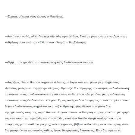
—Σωστά, σήκωσε τους ώμους ο Μπενέτος.
—Αυτό είναι ορθό, αλλά δεν εκφράζει όλη την αλήθεια. Γιατί αν μπορούσαμε να δούμε τον
καθρέφτη αυτό από την «άλλη» του πλευρά, τι θα βλέπαμε;
—Μμμ... την τρισδιάστατη απεικόνιση ενός δισδιάστατου κόσμου.
—Ακριβώς! Τώρα θα σου εκφράσω ελλιπώς με λόγια κάτι που μόνο με μαθηματικές
εξισώσεις μπορεί να περιγραφεί πλήρως. Πρόσεξε: Ο καθρέφτης προσφέρει μια δισδιάστατη
απεικόνιση ενός τρισδιάστατου κόσμου, ενώ η «άλλη» του πλευρά δίνει μια τρισδιάστατη
απεικόνιση ενός δισδιάστατου κόσμου. Όμως αυτές οι δυο θεωρήσεις αυτού του μέσου που
λέγεται δισδιάστατος (σημείωσε το αυτό) καθρέφτης, μας δίνουν αυτόματα
δυο
πραγματικούς κόσμους, αφού δεν είναι λογικά σωστό να θεωρούμε πραγματικό τη μια φορά
τον ένα κόσμο και την άλλη φορά τον άλλο, γιατί τότε δεν θα είχαμε σταθερό σύστημα
αναφοράς για το συλλογισμό μας, ενώ συγχρόνως βέβαια οι δυο κόσμοι εκ των πραγμάτων
δεν μπορούν να ταυτιστούν, καθώς έχουν διαφορετικές διαστάσεις. Έτσι δεν πρέπει να