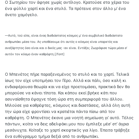
Ο Σωτηρίου τον άφησε χωρίς αντίλογο. Κρατούσε στα χέρια του
ένα φύλλο χαρτί και ένα στυλό. Τα πρότεινε στον άλλο μ’ ένα
άνετο χαμόγελο.
—Αυτό, τού είπε, είναι ένας δισδιάστατος κόσμος μ’ ένα συμβολικό δισδιάστατο
ανθρωπάκι μέσα του. Ας υποθέσουμε ότι αυτός ο κόσμος είναι υπαρκτός και
ανεξάρτητος όσο είναι και ο δικός μας -αν είναι. Εντάξει; Ζωγράφισε τώρα μέσα σ’
αυτόν τον κόσμο έναν καθρέφτη.
[/font]
Ο Μπενέτος πήρε παραξενεμένος το στυλό και το χαρτί. Τελικά
ίσως τον είχε υποτιμήσει τον Γέρο. Αλλά και πάλι, όσο καλή κι
ενδιαφέρουσα θεωρία και να είχε προετοιμάσει, πρακτικά δεν θα
μπορούσε να κάνει τίποτα. Και κάπου εκεί βρήκε κάτι που
ασυναίσθητα έψαχνε τόση ώρα στη συμπεριφορά του άλλου.
Μιλούσε για καθρέφτες, κόσμους και διαστάσεις, αλλά όλη αυτή
την ώρα είχε φροντίσει να κρατιέται πάντα πίσω από τον
καθρέφτη. Ο Μπενέτος έκανε μια νοητή σημείωση γι’ αυτό. Τέλος
πάντων, κοίτα να δεις αδελφάκι μου που έμπλεξε μέσ’ στ’ άγρια
μεσάνυχτα. Κοίταξε το χαρτί σκεφτικός για λίγο. Έπειτα τράβηξε
ένα ευθύγραμμο τμήμα δεξιά από το ανθρωπάκι.