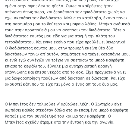
εμένα στην όψη; Δεν το ήθελα. Όμως οι καθρέφτες ήταν
απέναντι όπως τώρα, και ξεσκέπασα τον τρισδιάστατο χωρίς να
έχω σκεπάσει τον δισδιάστατο. Μόλις το κατάλαβα, έκανα πάνω
στη σαστιμάρα μου το δεύτερο και μοιραίο λάθος. Μπήκα ανάμεσά
τους στην προσπάθειά μου να σκεπάσω τον δισδιάστατο. Τότε ο
δισδιάστατος εαυτός μου είδε για μια στιγμή την πλάτη του
τετραδιάστατου. Και έγινε εκείνο που είχα προβλέψει θεωρητικά.
Ο δισδιάστατος εαυτός μου, στην τρομερή εκείνη θέα δύο
διαστάσεων πάνω απ’ αυτόν, σταμάτησε να τρέχει καταπάνω μου,
κι ενώ εγώ συνέχιζα να τρέχω να σκεπάσω το μικρό καθρέφτη,
έπιασε το κεφάλι του, έβγαλε μια ανατριχιαστική κραυγή
απόγνωσης και έπεσε νεκρός από το σοκ. Είχε πραγματικά γίνει
μια διαφοροποίηση πράξεων από διάσταση σε διάσταση. Και είχε
ακουστεί κάτι που το είχε πει μόνο ο ένας απ’ τους δυο μας.
Ο Μπενέτος δεν τολμούσε ν’ αρθρώσει λέξη. Ο Σωτηρίου είχε
σωπάσει καθώς στεκόταν δίπλα στο σκεπασμένο μικρό καθρέφτη.
Κοίταξε μια τον συνάδελφό του και μια τον καθρέφτη. Ο
Μπενέτος σχεδόν έτρεμε από την ένταση και την αγωνία.