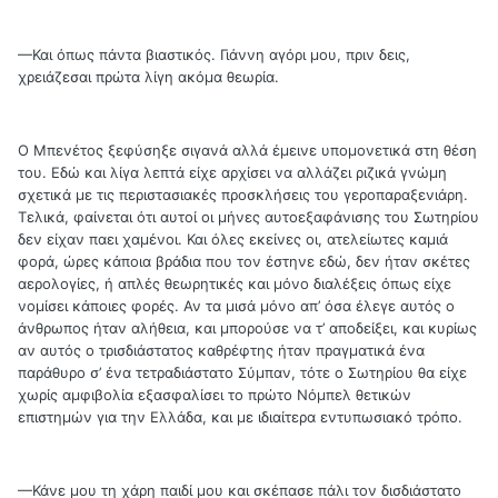
—Και όπως πάντα βιαστικός. Γιάννη αγόρι μου, πριν δεις,
χρειάζεσαι πρώτα λίγη ακόμα θεωρία.
Ο Μπενέτος ξεφύσηξε σιγανά αλλά έμεινε υπομονετικά στη θέση
του. Εδώ και λίγα λεπτά είχε αρχίσει να αλλάζει ριζικά γνώμη
σχετικά με τις περιστασιακές προσκλήσεις του γεροπαραξενιάρη.
Τελικά, φαίνεται ότι αυτοί οι μήνες αυτοεξαφάνισης του Σωτηρίου
δεν είχαν παει χαμένοι. Και όλες εκείνες οι, ατελείωτες καμιά
φορά, ώρες κάποια βράδια που τον έστηνε εδώ, δεν ήταν σκέτες
αερολογίες, ή απλές θεωρητικές και μόνο διαλέξεις όπως είχε
νομίσει κάποιες φορές. Αν τα μισά μόνο απ’ όσα έλεγε αυτός ο
άνθρωπος ήταν αλήθεια, και μπορούσε να τ’ αποδείξει, και κυρίως
αν αυτός ο τρισδιάστατος καθρέφτης ήταν πραγματικά ένα
παράθυρο σ’ ένα τετραδιάστατο Σύμπαν, τότε ο Σωτηρίου θα είχε
χωρίς αμφιβολία εξασφαλίσει το πρώτο Νόμπελ θετικών
επιστημών για την Ελλάδα, και με ιδιαίτερα εντυπωσιακό τρόπο.
—Κάνε μου τη χάρη παιδί μου και σκέπασε πάλι τον δισδιάστατο