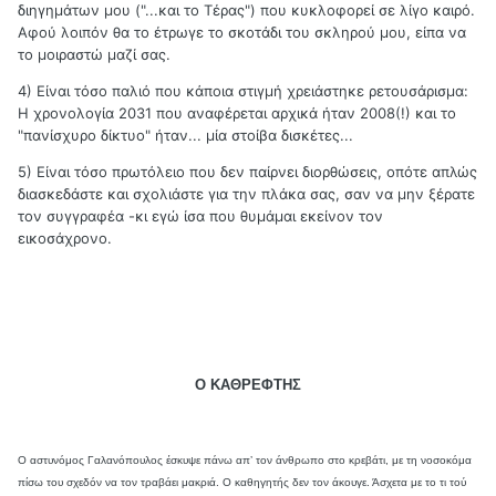
διηγημάτων μου ("...και το Τέρας") που κυκλοφορεί σε λίγο καιρό.
Αφού λοιπόν θα το έτρωγε το σκοτάδι του σκληρού μου, είπα να
το μοιραστώ μαζί σας.
4) Είναι τόσο παλιό που κάποια στιγμή χρειάστηκε ρετουσάρισμα:
Η χρονολογία 2031 που αναφέρεται αρχικά ήταν 2008(!) και το
"πανίσχυρο δίκτυο" ήταν... μία στοίβα δισκέτες...
5) Είναι τόσο πρωτόλειο που δεν παίρνει διορθώσεις, οπότε απλώς
διασκεδάστε και σχολιάστε για την πλάκα σας, σαν να μην ξέρατε
τον συγγραφέα -κι εγώ ίσα που θυμάμαι εκείνον τον
εικοσάχρονο.
Ο ΚΑΘΡΕΦΤΗΣ
Ο αστυνόμος Γαλανόπουλος έσκυψε πάνω απ’ τον άνθρωπο στο κρεβάτι, με τη νοσοκόμα
πίσω του σχεδόν να τον τραβάει μακριά. Ο καθηγητής δεν τον άκουγε. Άσχετα με το τι τού