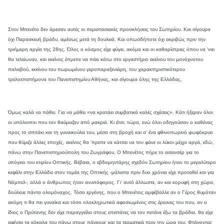
Στον Μπενέτο δεν άρεσαν αυτές οι περιστασιακές προσκλήσεις του Σωτηρίου. Και σίγουρα
όχι Παρασκευή βράδυ, αμέσως μετά τη δουλειά. Και οπωσδήποτε όχι ακριβώς πριν την
τριήμερη αργία της 28ης. Όλος ο κόσμος είχε φύγει, ακόμα και οι καθαρίστριες όπου να ‘ναι
θα τελείωναν, και εκείνος έπρεπε να πάει κάτω στο εργαστήριο εκείνου του μονόχνοτου
παλαβού, εκείνου του πωρωμένου γεροπαραξενιάρη, του χαρακτηριστικότερου
τρελοεπιστήμονα του Πανεπιστημίου Αθήνας, και σίγουρα όλης της Ελλάδας.
Όμως καλά να πάθει. Για να μάθει «να κρατάει συμβατικά καλές σχέσεις». Κάτι ήξεραν όλοι
οι υπόλοιποι που τον θαύμαζαν από μακριά. Κι έτσι, τώρα, ενώ όλοι οδηγούσαν ο καθένας
προς το σπιτάκι και τη γυναικούλα του, μέσα στη βροχή και σ’ ένα φθινοπωρινό ψωφόκρυο
που θύμιζε άλλες εποχές, εκείνος θα ’πρεπε να κάτσει να τον φάνε οι λύκοι μέχρι αργά, εδώ,
πάνω στην Πανεπιστημιούπολη του Ζωγράφου. Ο Μπενέτος πήρε το ασανσέρ για το
υπόγειο του κτιρίου Οπτικής. Βέβαια, ο εβδομηντάρης σχεδόν Σωτηρίου ήταν το μεγαλύτερο
κεφάλι στην Ελλάδα στον τομέα της Οπτικής -μάλιστα πριν δυο χρόνια είχε προταθεί και για
Νόμπελ-, αλλά ο άνθρωπος ήταν ανυπόφορος. Γι’ αυτό άλλωστε, αν και κορυφή στη χώρα,
δούλευε πάντα ολομόναχος. Τόσο εργένης, που ο Μπενέτος αμφέβαλλε αν ο Γέρος θυμόταν
ακόμη τι θα πει γυναίκα και τόσο ολοκληρωτικά αφοσιωμένος στις έρευνες του που, αν ο
ίδιος ο Πρύτανης δεν είχε παραγγείλει στους επιστάτες να τον πετάνε έξω τα βράδια, θα είχε
αφήσει τα κόκαλα του πάνω στους πάγκους και τα τερματικά πριν την ώρα του. Φτάνοντας