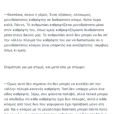
—Θεσπέσια, έκανε ο γέρος. Ένας εξαίσιος, ολόσωμος,
μονοδιάστατος καθρέφτης σε δισδιάστατο κόσμο. Κοίτα τώρα
καλά, Γιάννη. Το ανθρωπάκι καθρεφτίζεται μονοδιάστατα μέσα
στον καθρέφτη του, όπως εμείς καθρεφτιζόμαστε δυσδιάστατα
μέσα στους δικούς μας. Το ανθρωπάκι αυτό δεν μπορεί να δει απ’
την «άλλη» πλευρά του καθρέφτη του για να διαπιστώσει αν ο
μονοδιάστατος κόσμος είναι υπαρκτός και ανεξάρτητος -ακριβώς
όπως κι εμείς.
Σταμάτησε για μια στιγμή, και μετά είπε με στόμφο:
—Όμως αυτό δεν σημαίνει ότι δεν μπορεί να κοιτάξει απ’ την
«άλλη» πλευρά
κανενός
καθρέφτη. Γιατί
δεν υπάρχει μόνο ένα
είδος καθρέφτη
. Ξέρω, σου φαίνεται παλαβό, αλλά τελικά μπορώ
να αποδείξω ότι κάθε καθρέφτης έχει δυο πλευρές, αλλά ο κάθε
κόσμος από τους δυο που γεφυρώνει έχει πρόσβαση μόνο στη
μία. Και ο κόσμος με τη μεγαλύτερη διάσταση μπορεί πάντα πολύ