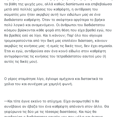
τα βάθη της ψυχής μου, αλλά καθώς διαπίστωσα και επιβεβαίωσα
μετά από πολλές χρήσεις του καθρέφτη, η αντίδραση του
σώματός μου ήταν
ακριβώς αυτή των ειδώλων μας σε ένα
δισδιάστατο καθρέφτη
. Όταν το σκέφτηκα αργότερα το βρήκα
πολύ λογικό και αναμενόμενο. Οι άνθρωποι του δισδιάστατου
κόσμου βρίσκονται κάθε φορά στη θέση που είχα βρεθεί εγώ, που
θα βρεθείς εσύ σε λίγο. Και τι κάνουν; Παρ’ όλο που σίγουρα
τρομοκρατούνται από την δική μας επιπλέον διάσταση, κάνουν
ακριβώς τις κινήσεις μας -ή εμείς τις δικές τους, δεν έχει σημασία.
Έτσι κι εγώ, αντιδρούσα σαν ένα κοινό είδωλο στον καθρέφτη
αντιγράφοντας τις κινήσεις του τετραδιάστατου εαυτού μου (ή
αυτός τις δικές μου).
Ο γέρος σταμάτησε λίγο, έγλειψε αμήχανα και διστακτικά τα
χείλια του και συνέχισε με χαμηλή φωνή.
—Και τότε έγινε εκείνο το ατύχημα. Είχα αναρωτηθεί τι θα
συνέβαινε αν έβαζα τον ένα καθρέφτη απέναντι στον άλλο. Θα
γεφύρωνα τις δύο με τις τέσσερις διαστάσεις. Και πώς θα
αντιδρούσε ο δισδιάστατος εαυτός μου που μόλις και άντεχε