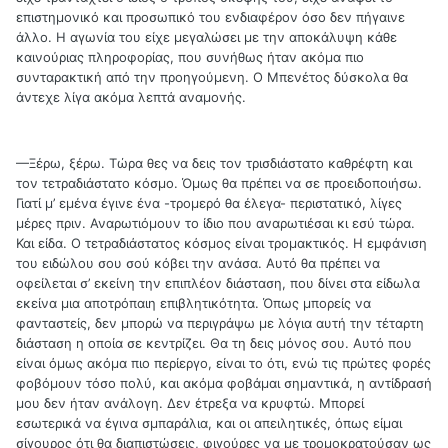
επιστημονικό και προσωπικό του ενδιαφέρον όσο δεν πήγαινε
άλλο. Η αγωνία του είχε μεγαλώσει με την αποκάλυψη κάθε
καινούριας πληροφορίας, που συνήθως ήταν ακόμα πιο
συνταρακτική από την προηγούμενη. Ο Μπενέτος δύσκολα θα
άντεχε λίγα ακόμα λεπτά αναμονής.
—Ξέρω, ξέρω. Τώρα θες να δεις τον τρισδιάστατο καθρέφτη και
τον τετραδιάστατο κόσμο. Όμως θα πρέπει να σε προειδοποιήσω.
Γιατί μ’ εμένα έγινε ένα -τρομερό θα έλεγα- περιστατικό, λίγες
μέρες πριν. Αναρωτιόμουν το ίδιο που αναρωτιέσαι κι εσύ τώρα.
Και είδα. Ο τετραδιάστατος κόσμος είναι τρομακτικός. Η εμφάνιση
του ειδώλου σου σού κόβει την ανάσα. Αυτό θα πρέπει να
οφείλεται σ’ εκείνη την επιπλέον διάσταση, που δίνει στα είδωλα
εκείνα μια αποτρόπαιη επιβλητικότητα. Όπως μπορείς να
φανταστείς, δεν μπορώ να περιγράψω με λόγια αυτή την τέταρτη
διάσταση η οποία σε κεντρίζει. Θα τη δεις μόνος σου. Αυτό που
είναι όμως ακόμα πιο περίεργο, είναι το ότι, ενώ τις πρώτες φορές
φοβόμουν τόσο πολύ, και ακόμα φοβάμαι σημαντικά, η αντίδρασή
μου δεν ήταν ανάλογη. Δεν έτρεξα να κρυφτώ. Μπορεί
εσωτερικά να έγινα σμπαράλια, και οι απειλητικές, όπως είμαι
σίγουρος ότι θα διαπιστώσεις, φιγούρες να με τρομοκρατούσαν ως