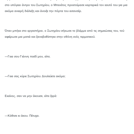
στο υπόγειο άντρο του Σωτηρίου, ο Μπενέτος προετοίμασε καρτερικά τον εαυτό του για μια
ακόμα ανιαρή διάλεξη και άνοιξε την πόρτα του ασανσέρ.
Όταν μπήκε στο εργαστήριο, ο Σωτηρίου σήκωσε το βλέμμα από τις σημειώσεις του, τού
αφιέρωσε μια ματιά και ξαναβυθίστηκε στην οθόνη ενός τερματικού.
—Γεια σου Γιάννη παιδί μου, είπε.
—Γεια σας κύριε Σωτηρίου. Δουλεύετε ακόμα;
Εκείνος, σαν να μην άκουσε, είπε ξερά:
—Κάθισε κι άκου. Πέτυχα.