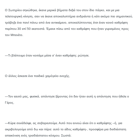
Ο Σωτηρίου σηκώθηκε, έκανε μερικά βήματα δεξιά του στον ίδιο πάγκο, και με μια
τελετουργική κίνηση, σαν να έκανε αποκαλυπτήρια ανδριάντα ή κάτι ακόμα πιο σημαντικού,
τράβηξε ένα πανί πάνω από ένα αντικείμενο, αποκαλύπτοντας έτσι έναν κοινό καθρέφτη
περίπου 30 επί 50 εκατοστά. Έμεινε πίσω από τον καθρέφτη που ήταν γυρισμένος προς
τον Μπενέτο.
—Τι βλέπουμε όταν κοιτάμε μέσα σ’ έναν καθρέφτη; ρώτησε.
Ο άλλος έσκασε ένα παιδικό χαμόγελο ενοχής.
—Τον εαυτό μας, φυσικά, απάντησε ξέροντας ότι δεν ήταν αυτή η απάντηση που ήθελε ο
Γέρος.
—Κύριε συνάδελφε, ας σοβαρευτούμε. Αυτό που εννοώ είναι ότι ο καθρέφτης –ή, για
ακριβολογούμε από δω και πέρα: αυτό το είδος καθρέφτη-, προσφέρει μια δισδιάστατη
απεικόνιση ενός τρισδιάστατου κόσμου. Σωστά;