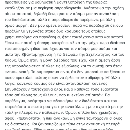
προσπάθειες για μαθηματική μοντελοποίηση της θεωρίας
κατέληξαν σε μια περίεργη απροσδιοριστία. Ανάστρεψα την σχέση
αίτιου-αιτιατού, δηλαδή θεώρησα τον κόσμο μας αντανάκλαση
του δισδιάστατου, αλλά η απροσδιοριστία παρέμεινε, με άλλη
όμως μορφή. Δεν μου έμενε λοιπόν, παρά να παραδεχτώ ότι δυο
παράλληλα γεγονότα στους δυο κόσμους τους οποίους
χρησιμοποίησα για παράδειγμα,
ήταν ταυτόχρονα αίτιο και αιτιατό
.
Ξέρω πως αυτή η άποψη ανατρέπει ριζικά την μέχρι τώρα ιδιαίτερα
τακτοποιημένη ιδέα που έχουμε για τον κόσμο μας ακόμα και
μετά την Κβαντομηχανική ή τις Θεωρίες της Σχετικότητας και του
Χάους. Όμως ήταν η μόνη διέξοδος που είχα, και η άμεση άρση
της απροσδιοριστίας σ’ όλες τις εξισώσεις και τα συστήματα ήταν
εντυπωσιακή. Το συμπέρασμα είναι, ότι δεν μπορούμε να ξέρουμε
ποιος προκαλεί πρώτος ποιον να έρθει στον καθρέφτη. Μ’ άλλα
λόγια, κανένας κόσμος δεν είναι αντανάκλαση κανενός.
Συνυπάρχουν ταυτόχρονα όλοι, και ο καθένας τους εξαρτάται
τόσο απ’ όλους τους άλλους, όσο κι εκείνοι απ’ αυτόν. Για
παράδειγμα, σκέφτηκα να ειδοποιήσω τον δισδιάστατο και τον
τετραδιάστατο εαυτό μου για την ανακάλυψη μου σχετικά με την
«άλλη» πλευρά των καθρεφτών. Όμως, απλώς δεν χρειάζεται,
αφού, -πιθανότατα-, η ίδια ανακάλυψη έγινε ταυτόχρονα σ’ όλες
τις διαστάσεις. Και ξαναγυρίζουμε πίσω στην ακουστική πλευρά
του ζητήματος. Είδαμε πως ο εαυτός σου δεν είναι ακριβώς