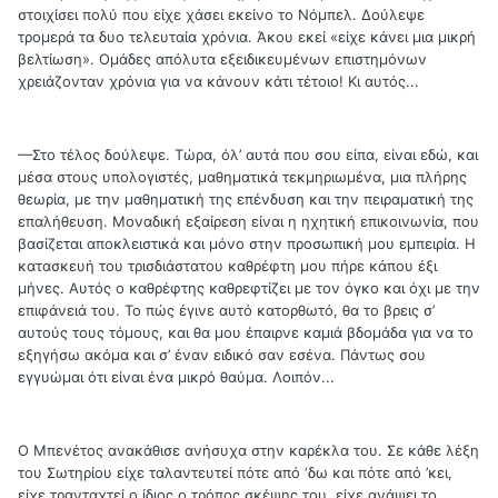
στοιχίσει πολύ που είχε χάσει εκείνο το Νόμπελ. Δούλεψε
τρομερά τα δυο τελευταία χρόνια. Άκου εκεί «είχε κάνει μια μικρή
βελτίωση». Ομάδες απόλυτα εξειδικευμένων επιστημόνων
χρειάζονταν χρόνια για να κάνουν κάτι τέτοιο! Κι αυτός...
—Στο τέλος δούλεψε. Τώρα, όλ’ αυτά που σου είπα, είναι εδώ, και
μέσα στους υπολογιστές, μαθηματικά τεκμηριωμένα, μια πλήρης
θεωρία, με την μαθηματική της επένδυση και την πειραματική της
επαλήθευση. Μοναδική εξαίρεση είναι η ηχητική επικοινωνία, που
βασίζεται αποκλειστικά και μόνο στην προσωπική μου εμπειρία. Η
κατασκευή του τρισδιάστατου καθρέφτη μου πήρε κάπου έξι
μήνες. Αυτός ο καθρέφτης καθρεφτίζει με τον όγκο και όχι με την
επιφάνειά του. Το πώς έγινε αυτό κατορθωτό, θα το βρεις σ’
αυτούς τους τόμους, και θα μου έπαιρνε καμιά βδομάδα για να το
εξηγήσω ακόμα και σ’ έναν ειδικό σαν εσένα. Πάντως σου
εγγυώμαι ότι είναι ένα μικρό θαύμα. Λοιπόν...
Ο Μπενέτος ανακάθισε ανήσυχα στην καρέκλα του. Σε κάθε λέξη
του Σωτηρίου είχε ταλαντευτεί πότε από ‘δω και πότε από ’κει,
είχε τρανταχτεί ο ίδιος ο τρόπος σκέψης του, είχε ανάψει το