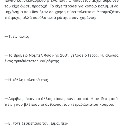
πάγκο και σκεπασμένο μ’ ένα πανί. Ο Μπενέτος μέχρι τώρα δεν
του είχε δώσει προσοχή. Το είχε περάσει για κάποιο καλυμμένο
μηχάνημα που δεν ήταν σε χρήση τώρα τελευταία. Υποψιαζόταν
τι έτρεχε, αλλά παρόλα αυτά ρώτησε σαν χαμένος:
—Τι είν’ αυτό;
—Το Βραβείο Νόμπελ Φυσικής 2031, γέλασε ο Γέρος. Ή, αλλιώς,
ένας τρισδιάστατος καθρέφτης.
—Η «άλλη» πλευρά του;
—Ακριβώς, έκανε ο άλλος κάπως συνωμοτικά. Η αντίθετη από
’κείνη που βλέπουν οι άνθρωποι του τετραδιάστατου κόσμου.
—Ε, τότε ξεσκέπασέ τον. Είμαι περ-