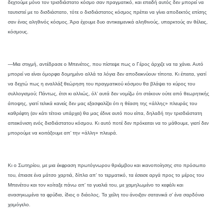
δεχτούμε μόνο τον τρισδιάστατο κόσμο σαν πραγματικό, και επειδή αυτός δεν μπορεί να
ταυτιστεί με το δισδιάστατο, τότε ο δισδιάστατος κόσμος πρέπει να γίνει αποδεκτός επίσης
σαν ένας αληθινός κόσμος. Άρα έχουμε δυο αντικειμενικά αληθινούς, υπαρκτούς αν θέλεις,
κόσμους.
—Μια στιγμή, αντέδρασε ο Μπενέτος, που πίστεψε πως ο Γέρος άρχιζε να τα χάνει. Αυτό
μπορεί να είναι όμορφα δομημένο αλλά τα λόγια δεν αποδεικνύουν τίποτα. Κι έπειτα, γιατί
να δεχτώ πως η εναλλάξ θεώρηση του πραγματικού κόσμου θα βλάψει το κύρος του
συλλογισμού; Πάντως, έτσι κι αλλιώς, όλ’ αυτά δεν νομίζω ότι στέκουν ούτε από θεωρητικής
άποψης, γιατί τελικά κανείς δεν μας εξασφαλίζει ότι η θέαση της «άλλης» πλευράς του
καθρέφτη (αν κάτι τέτοιο υπάρχει) θα μας έδινε αυτό που είπα, δηλαδή την τρισδιάστατη
απεικόνιση ενός δισδιάστατου κόσμου. Κι αυτό ποτέ δεν πρόκειται να το μάθουμε, γιατί δεν
μπορούμε να κοιτάξουμε απ’ την «άλλη» πλευρά.
Κι ο Σωτηρίου, με μια έκφραση πρωτόγνωρου θριάμβου και ικανοποίησης στο πρόσωπο
του, έπιασε ένα μάτσο χαρτιά, δίπλα απ’ το τερματικό, τα έσεισε αργά προς το μέρος του
Μπενέτου και τον κοίταξε πάνω απ’ τα γυαλιά του, με χαμηλωμένο το κεφάλι και
ανασηκωμένα τα φρύδια, ίδιος ο διάολος. Τα χείλη του άνοιξαν σατανικά σ’ ένα σαρδόνιο
χαμόγελο.