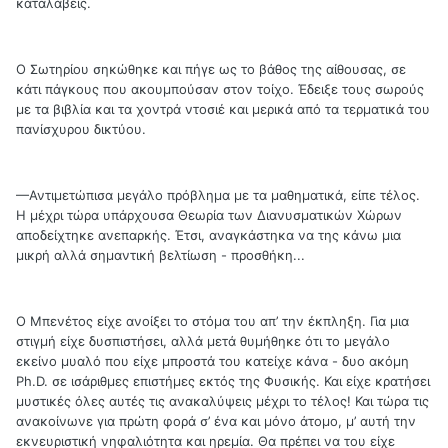
καταλάβεις.
Ο Σωτηρίου σηκώθηκε και πήγε ως το βάθος της αίθουσας, σε
κάτι πάγκους που ακουμπούσαν στον τοίχο. Έδειξε τους σωρούς
με τα βιβλία και τα χοντρά ντοσιέ και μερικά από τα τερματικά του
πανίσχυρου δικτύου.
—Αντιμετώπισα μεγάλο πρόβλημα με τα μαθηματικά, είπε τέλος.
Η μέχρι τώρα υπάρχουσα Θεωρία των Διανυσματικών Χώρων
αποδείχτηκε ανεπαρκής. Έτσι, αναγκάστηκα να της κάνω μια
μικρή αλλά σημαντική βελτίωση - προσθήκη...
Ο Μπενέτος είχε ανοίξει το στόμα του απ’ την έκπληξη. Για μια
στιγμή είχε δυσπιστήσει, αλλά μετά θυμήθηκε ότι το μεγάλο
εκείνο μυαλό που είχε μπροστά του κατείχε κάνα - δυο ακόμη
Ph.D. σε ισάριθμες επιστήμες εκτός της Φυσικής. Και είχε κρατήσει
μυστικές όλες αυτές τις ανακαλύψεις μέχρι το τέλος! Και τώρα τις
ανακοίνωνε για πρώτη φορά σ’ ένα και μόνο άτομο, μ’ αυτή την
εκνευριστική νηφαλιότητα και ηρεμία. Θα πρέπει να του είχε