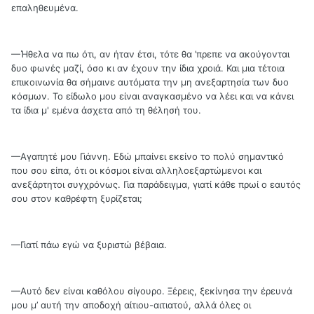
επαληθευμένα.
—Ήθελα να πω ότι, αν ήταν έτσι, τότε θα ’πρεπε να ακούγονται
δυο φωνές μαζί, όσο κι αν έχουν την ίδια χροιά. Και μια τέτοια
επικοινωνία θα σήμαινε αυτόματα την μη ανεξαρτησία των δυο
κόσμων. Το είδωλο μου είναι αναγκασμένο να λέει και να κάνει
τα ίδια μ' εμένα άσχετα από τη θέλησή του.
—Αγαπητέ μου Γιάννη. Εδώ μπαίνει εκείνο το πολύ σημαντικό
που σου είπα, ότι οι κόσμοι είναι αλληλοεξαρτώμενοι και
ανεξάρτητοι συγχρόνως. Για παράδειγμα, γιατί κάθε πρωί ο εαυτός
σου στον καθρέφτη ξυρίζεται;
—Γιατί πάω εγώ να ξυριστώ βέβαια.
—Αυτό δεν είναι καθόλου σίγουρο. Ξέρεις, ξεκίνησα την έρευνά
μου μ’ αυτή την αποδοχή αίτιου-αιτιατού, αλλά όλες οι