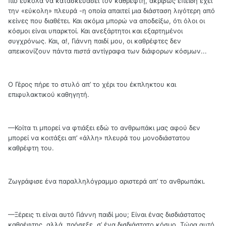
πιο εύκολα να κατασκευάσει τον καθρέφτη, ακριβώς επειδή έχει
την «εύκολη» πλευρά -η οποία απαιτεί μια διάσταση λιγότερη από
κείνες που διαθέτει. Και ακόμα μπορώ να αποδείξω, ότι όλοι οι
κόσμοι είναι υπαρκτοί. Και ανεξάρτητοι και εξαρτημένοι
συγχρόνως. Και, α!, Γιάννη παιδί μου, οι καθρέφτες δεν
απεικονίζουν πάντα
πιστά
αντίγραφα των διάφορων κόσμων...
Ο Γέρος πήρε το στυλό απ’ το χέρι του έκπληκτου και
επιφυλακτικού καθηγητή.
—Κοίτα τι μπορεί να φτιάξει εδώ το ανθρωπάκι μας αφού δεν
μπορεί να κοιτάξει απ’ «άλλη» πλευρά του μονοδιάστατου
καθρέφτη του.
Ζωγράφισε ένα παραλληλόγραμμο αριστερά απ’ το ανθρωπάκι.
—Ξέρεις τι είναι αυτό Γιάννη παιδί μου; Είναι ένας δισδιάστατος
καθρέφτης, αλλά, πρόσεξε, σ’ ένα δισδιάστατο κόσμο. Τώρα αυτό