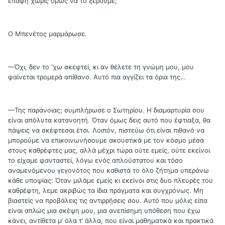
επαφή χωρίς όμως να το ξέρουμε;
Ο Μπενέτος μαρμάρωσε.
—Όχι, δεν το ‘χω σκεφτεί, κι αν θέλετε τη γνώμη μου, μου
φαίνεται τρομερά απίθανο. Αυτό πια αγγίζει τα όρια της…
—Της παράνοιας; συμπλήρωσε ο Σωτηρίου. Η διαμαρτυρία σου
είναι απόλυτα κατανοητή. Όταν όμως δεις αυτό που έφτιαξα, θα
πάψεις να σκέφτεσαι έτσι. Λοιπόν, πιστεύω ότι είναι πιθανό να
μπορούμε να επικοινωνήσουμε ακουστικά με τον κόσμο μέσα
στους καθρέφτες μας, αλλά μέχρι τώρα ούτε εμείς, ούτε εκείνοι
το είχαμε φανταστεί, λόγω ενός απλούστατου και τόσο
αναμενόμενου γεγονότος που καθιστά το όλο ζήτημα υπεράνω
κάθε υποψίας: Όταν μιλάμε εμείς κι εκείνοι στις δυο πλευρές του
καθρέφτη, λεμε ακριβώς τα ίδια πράγματα και συγχρόνως. Μη
βιαστείς να προβάλεις τις αντιρρήσεις σου. Αυτό που μόλις είπα
είναι απλώς μια σκέψη μου, μια ανεπίσημη υπόθεση που έχω
κάνει, αντίθετα μ’ όλα τ’ άλλα, που είναι μαθηματικά και πρακτικά