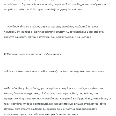
στον Μπενέτο. Είχε τον ενθουσιασμό ενός μικρού παιδιού που δείχνει το καινούργιο του
παιχνίδι στο φίλο του. Ο Σωτηρίου του έδειξε το γυρισμένο καθρέφτη.
—Φαντάσου, είπε, ότι ο χώρος μας δεν είχε τρεις διαστάσεις -εκτός από το χρόνο.
Φαντάσου ότι ζούσαμε σ’ ένα τετραδιάστατο Σύμπαν. Αν τότε κοιτάζαμε μέσα από έναν
ανάλογο καθρέφτη, απ’ την «κανονική» του βέβαια πλευρά, τι θα βλέπαμε;
Ο Μπενέτος ήξερε την απάντηση, αλλά κόμπιασε.
—Έναν τρισδιάστατο κόσμο που θ’ απεικόνιζε τον δικό μας τετραδιάστατο, είπε τελικά.
—Μπράβο. Και μάλιστα θα είχαμε την αφέλεια να νομίζουμε ότι αυτός ο τρισδιάστατος
κόσμος δεν είναι πραγματικός, αλλά απλώς αντιγράφει τις δικές μας κινήσεις στον
πραγματικό κόσμο των τεσσάρων διαστάσεων. Και φυσικά θα είχαμε λάθος, γιατί κόσμος σε
τρεις διαστάσεις υπάρχει και παραϋπάρχει, και μάλιστα είναι εντελώς ανεξάρτητος -τέλος
πάντων, αυτό σηκώνει κουβέντα. Ε, ακριβώς το ίδιο πράγμα συμβαίνει και στην
«πραγματικότητα», αλλά όλα είναι κατά μια διάσταση πιο κάτω.