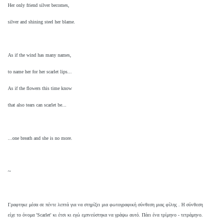
Her only friend silver becomes,
silver and shining steel her blame.
As if the wind has many names,
to name her for her scarlet lips...
As if the flowers this time know
that also tears can scarlet be...
...one breath and she is no more.
~
Γραφτηκε μέσα σε πέντε λεπτά για να στηρίξει μια φωτογραφική σύνθεση μιας φίλης . Η σύνθεση
είχε το όνομα 'Scarlet' κι έτσι κι εγώ εμπνεύστηκα να γράψω αυτό. Πάει ένα τρίμηνο - τετράμηνο.