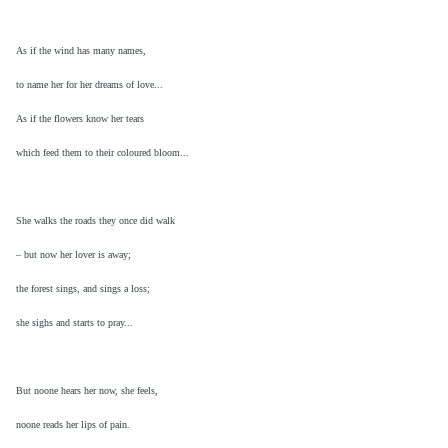
As if the wind has many names,
to name her for her dreams of love...
As if the flowers know her tears
which feed them to their coloured bloom...
She walks the roads they once did walk
– but now her lover is away;
the forest sings, and sings a loss;
she sighs and starts to pray...
But noone hears her now, she feels,
noone reads her lips of pain.