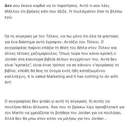
Δεν
σου έκανε καρδιά να το παρατήσεις. Αυτό τι σου λέει;
Μάλλον ότι βρήκες κάτι που άξιζε. Ή τουλάχιστον έτσι το βλέπω
εγώ.
Για τη σύγκριση με τον Τόλκιν, να πω μόνο ότι όλα τα φάντασυ
για ένα διάστημα αυτό έγραφαν.
Αντάξιο του Τόλκιν, Ο
συγγραφέας παίρνει επάξια τη θέση του δίπλα στον Τόλκιν
και
άλλες τέτοιες χαζομαρούλες. Όπως τώρα που κάνει κριτική ο
Jordan στα καινούρια βιβλία άλλων συγχρόνων του. Αυτά δεν
είναι "κριτικές", είναι ένας τρόπος να σε κάνουν ν'αγοράσεις το
βιβλίο, επειδή θα δεις το όνομα ενός ήδη καταξιωμένου
καλλιτέχνη. It is called Marketing and it has nothing to do with
Art!
Ο συγγραφέας δεν φταίει γι αυτή τη σύγκριση. Κι αυτός να
πουλήσει θέλει άλλωστε. Άσε που το βρίσκω λίγο προσβλητικό για
τον Martin να χρειάζεται τη βοήθεια του Jordan για να πουλήσει.
Αλλά δεν θα μπω στον κόπο να μιλήσω για τον Jordan...