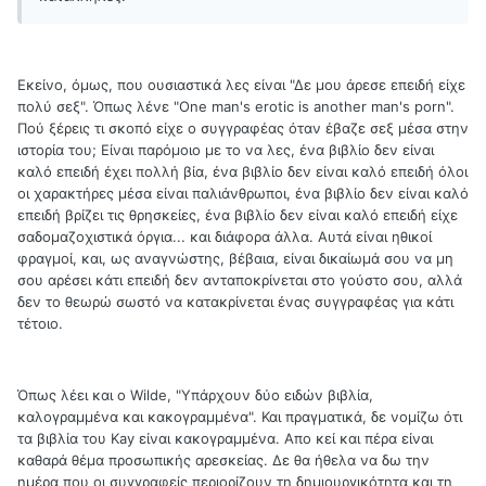
Εκείνο, όμως, που ουσιαστικά λες είναι "Δε μου άρεσε επειδή είχε
πολύ σεξ". Όπως λένε "One man's erotic is another man's porn".
Πού ξέρεις τι σκοπό είχε ο συγγραφέας όταν έβαζε σεξ μέσα στην
ιστορία του; Είναι παρόμοιο με το να λες, ένα βιβλίο δεν είναι
καλό επειδή έχει πολλή βία, ένα βιβλίο δεν είναι καλό επειδή όλοι
οι χαρακτήρες μέσα είναι παλιάνθρωποι, ένα βιβλίο δεν είναι καλό
επειδή βρίζει τις θρησκείες, ένα βιβλίο δεν είναι καλό επειδή είχε
σαδομαζοχιστικά όργια... και διάφορα άλλα. Αυτά είναι ηθικοί
φραγμοί, και, ως αναγνώστης, βέβαια, είναι δικαίωμά σου να μη
σου αρέσει κάτι επειδή δεν ανταποκρίνεται στο γούστο σου, αλλά
δεν το θεωρώ σωστό να κατακρίνεται ένας συγγραφέας για κάτι
τέτοιο.
Όπως λέει και ο Wilde, "Υπάρχουν δύο ειδών βιβλία,
καλογραμμένα και κακογραμμένα". Και πραγματικά, δε νομίζω ότι
τα βιβλία του Kay είναι κακογραμμένα. Απο κεί και πέρα είναι
καθαρά θέμα προσωπικής αρεσκείας. Δε θα ήθελα να δω την
ημέρα που οι συγγραφείς περιορίζουν τη δημιουργικότητα και τη