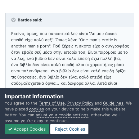
Bardos said:
Εκείνο, όμως, που ουσιαστικά λες είναι "Δε μου άρεσε
επειδή είχε πολύ σεξ". Όπως λένε "One man's erotic is
another man's porn". Πού ξέρεις τι σκοπό είχε ο συγγραφέας
όταν έβαζε σεξ μέσα στην ιστορία του; Είναι παρόμοιο με το
να λες, ένα βιβλίο δεν είναι καλό επειδή έχει πολλή βία,
ένα βιβλίο δεν είναι καλό επειδή όλοι οι χαρακτήρες μέσα
είναι παλιάνθρωποι, ένα βιβλίο δεν είναι καλό επειδή βρίζει
τις θρησκείες, ένα βιβλίο δεν είναι καλό επειδή είχε
σαδομαζοχιστικά όργια... και διάφορα άλλα. Αυτά είναι
ηθικοί φραγμοί, και, ως αναγνώστης, βέβαια, είναι δικαίωμά
Important Information
σου να μη σου αρέσει κάτι επειδή δεν ανταποκρίνεται στο
γούστο σου, αλλά δεν το θεωρώ σωστό να κατακρίνεται
You agree to the
Terms of Use
,
Privacy Policy
and
Guidelines
. We
ένας συγγραφέας για κάτι τέτοιο.
have placed
cookies
on your device to help make this website
better. You can
adjust your cookie settings
, otherwise we'll
assume you're okay to continue..
Accept Cookies
Reject Cookies
Πρώτον, μου βάζεις λόγια στο στόμα ότι δεν μου άρεσε επειδή