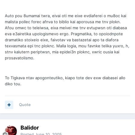
Auto pou 8umamai twra, eivai oti me eixe evdiaferei o mu8oc kai
malista pollec forec afnva to biblio kai aporousa me tnv plokn.
Afou omwc to teleiwsa, eixa meivei me tnv evtupwsn oti diabasa
eva e3airetika upologismevo ergo. Pragmatika, to opoiodnpote
dramatiko stoixeio eixe, faivotav va bastazetai apo ta diafora
texvasmata epi tnc ploknc. Malla logia, mou favnke telika yuxro, h,
stnv kalutern periptwsn, mia epidei3n ploknc, xwric ousia kai
prosavatolismo.
To Tigkava ntav apogonteutiko, kiapo tote dev exw diabasei allo
diko tou.
Quote
Balidor
Posted
June 10, 2005