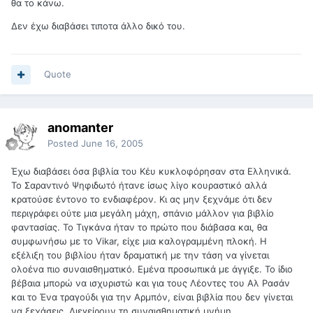
θα το κάνω.
Δεν έχω διαβάσει τιποτα άλλο δικό του.
Quote
anomanter
Posted
June 16, 2005
Έχω διαβάσει όσα βιβλία του Κέυ κυκλοφόρησαν στα Ελληνικά.
Το Σαραντινό Ψηφιδωτό ήτανε ίσως λίγο κουραστικό αλλά
κρατούσε έντονο το ενδιαφέρον. Κι ας μην ξεχνάμε ότι δεν
περιγράφει ούτε μια μεγάλη μάχη, σπάνιο μάλλον για βιβλίο
φαντασίας. Το Τιγκάνα ήταν το πρώτο που διάβασα και, θα
συμφωνήσω με το Vikar, είχε μια καλογραμμένη πλοκή. Η
εξέλιξη του βιβλίου ήταν δραματική με την τάση να γίνεται
ολοένα πιο συναισθηματικό. Εμένα προσωπικά με άγγιξε. Το ίδιο
βέβαια μπορώ να ισχυριστώ και για τους Λέοντες του Αλ Ρασάν
και το Ένα τραγούδι για την Αρμπόν, είναι βιβλία που δεν γίνεται
να ξεχάσεις. Διεγείρουν τη συναισθηματική μνήμη...