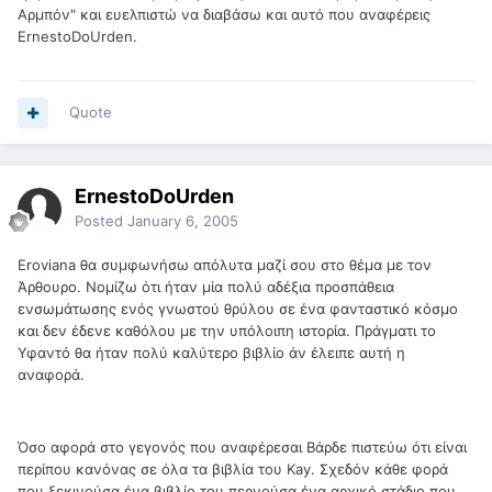
Αρμπόν" και ευελπιστώ να διαβάσω και αυτό που αναφέρεις
ErnestoDoUrden.
Quote
ErnestoDoUrden
Posted
January 6, 2005
Eroviana θα συμφωνήσω απόλυτα μαζί σου στο θέμα με τον
Άρθουρο. Νομίζω ότι ήταν μία πολύ αδέξια προσπάθεια
ενσωμάτωσης ενός γνωστού θρύλου σε ένα φανταστικό κόσμο
και δεν έδενε καθόλου με την υπόλοιπη ιστορία. Πράγματι το
Υφαντό θα ήταν πολύ καλύτερο βιβλίο άν έλειπε αυτή η
αναφορά.
Όσο αφορά στο γεγονός που αναφέρεσαι Βάρδε πιστεύω ότι είναι
περίπου κανόνας σε όλα τα βιβλία του Kay. Σχεδόν κάθε φορά
που ξεκινούσα ένα βιβλίο του περνούσα ένα αρχικό στάδιο που