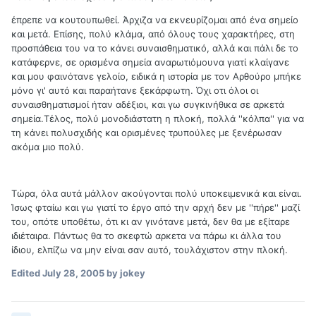
έπρεπε να κουτουπωθεί. Άρχιζα να εκνευρίζομαι από ένα σημείο
και μετά. Επίσης, πολύ κλάμα, από όλους τους χαρακτήρες, στη
προσπάθεια του να το κάνει συναισθηματικό, αλλά και πάλι δε το
κατάφερνε, σε ορισμένα σημεία αναρωτιόμουνα γιατί κλαίγανε
και μου φαινότανε γελοίο, ειδικά η ιστορία με τον Αρθούρο μπήκε
μόνο γι' αυτό και παραήτανε ξεκάρφωτη. Όχι οτι όλοι οι
συναισθηματισμοί ήταν αδέξιοι, και γω συγκινήθικα σε αρκετά
σημεία.Τέλος, πολύ μονοδιάστατη η πλοκή, πολλά ''κόλπα'' για να
τη κάνει πολυσχιδής και ορισμένες τρυπούλες με ξενέρωσαν
ακόμα μιο πολύ.
Τώρα, όλα αυτά μάλλον ακούγονται πολύ υποκειμενικά και είναι.
Ίσως φταίω και γω γιατί το έργο από την αρχή δεν με ''πήρε'' μαζί
του, οπότε υποθέτω, ότι κι αν γινότανε μετά, δεν θα με εξίταρε
ιδιέταιρα. Πάντως θα το σκεφτώ αρκετα να πάρω κι άλλα του
ίδιου, ελπίζω να μην είναι σαν αυτό, τουλάχιστον στην πλοκή.
Edited
July 28, 2005
by jokey