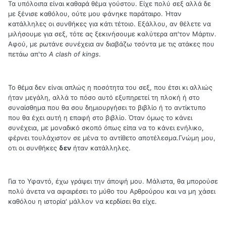
Τα υπόλοιπα είναι καθαρά θέμα γούστου. Είχε πολύ σεξ αλλά δε
με ξένισε καθόλου, ούτε μου φάνηκε παράταιρο. Ήταν
κατάλληλες οι συνθήκες για κάτι τέτοιο. Εξάλλου, αν θέλετε να
μιλήσουμε για σεξ, τότε ας ξεκινήσουμε καλύτερα απ'τον Μάρτιν.
Αφού, με ρωτάνε συνέχεια αν διαβάζω τσόντα με τις ατάκες που
πετάω απ'το
A clash of kings
.
Το θέμα δεν είναι απλώς η ποσότητα του σεξ, που έτσι κι αλλιώς
ήταν μεγάλη, αλλά το πόσο αυτό εξυπηρετεί τη πλοκή ή στο
συναίσθημα που θα σου δημιουργήσει το βιβλίο ή το αντίκτυπο
που θα έχει αυτή η επαφή στο βιβλίο. Όταν όμως το κάνει
συνέχεια, με μοναδικό σκοπό όπως είπα να το κάνει ενήλικο,
φέρνει τουλάχιστον σε μένα το αντίθετο αποτέλεσμα.Γνώμη μου,
οτι οι συνθήκες
δεν
ήταν κατάλληλες.
Για το Υφαντό, έχω γράψει την άποψή μου. Μάλιστα, θα μπορούσε
πολύ άνετα να αφαιρέσει το μύθο του Αρθρούρου και να μη χάσει
καθόλου η ιστορία' μάλλον να κερδίσει θα είχε.