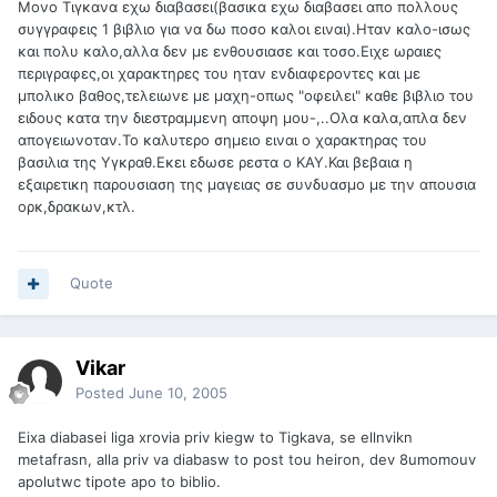
Μονο Τιγκανα εχω διαβασει(βασικα εχω διαβασει απο πολλους
συγγραφεις 1 βιβλιο για να δω ποσο καλοι ειναι).Ηταν καλο-ισως
και πολυ καλο,αλλα δεν με ενθουσιασε και τοσο.Ειχε ωραιες
περιγραφες,οι χαρακτηρες του ηταν ενδιαφεροντες και με
μπολικο βαθος,τελειωνε με μαχη-οπως "οφειλει" καθε βιβλιο του
ειδους κατα την διεστραμμενη αποψη μου-,..Ολα καλα,απλα δεν
απογειωνοταν.Το καλυτερο σημειο ειναι ο χαρακτηρας του
βασιλια της Υγκραθ.Εκει εδωσε ρεστα ο ΚΑΥ.Και βεβαια η
εξαιρετικη παρουσιαση της μαγειας σε συνδυασμο με την απουσια
ορκ,δρακων,κτλ.
Quote
Vikar
Posted
June 10, 2005
Eixa diabasei liga xrovia priv kiegw to Tigkava, se ellnvikn
metafrasn, alla priv va diabasw to post tou heiron, dev 8umomouv
apolutwc tipote apo to biblio.