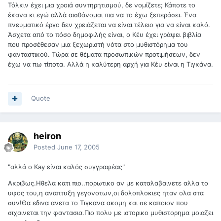
Τόλκιν έχει μια χροιά συντηρητισμού, δε νομίζετε; Κάποτε το
έκανα κι εγώ αλλά αισθάνομαι πια να το έχω ξεπεράσει. Ένα
πνευματικό έργο δεν χρειάζεται να είναι τέλειο για να είναι καλό.
Άσχετα από το πόσο δημοφιλής είναι, ο Κέυ έχει γράψει βιβλία
που προσέθεσαν μια ξεχωριστή νότα στο μυθιστόρημα του
φανταστικού. Τώρα σε θέματα προσωπικών προτιμήσεων, δεν
έχω να πω τίποτα. Αλλά η καλύτερη αρχή για Κέυ είναι η Τιγκάνα.
Quote
heiron
Posted
June 17, 2005
"αλλά ο Kay είναι καλός συγγραφέας"
Ακριβως.Ηθελα κατι πιο..πορωτικο αν με καταλαβαινετε αλλα το
υφος του,η αναπτυξη γεγονοτων,οι δολοπλοκιες ηταν ολα στα
συν!Θα εδινα ανετα το Τιγκανα ακομη και σε καποιον που
σιχαινεται την φαντασια.Πιο πολυ με ιστορικο μυθιστορημα μοιαζει