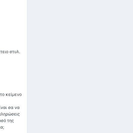
τειο στυλ.
 το κείμενο
ίναι σα να
μπληρώσεις
οσό της
α;