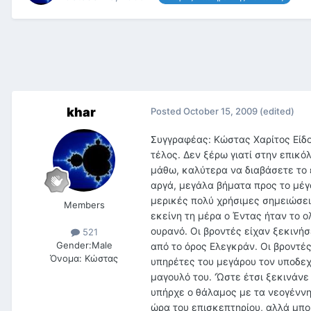
khar
Posted
October 15, 2009
(edited)
Συγγραφέας: Κώστας Χαρίτος Είδος: ΕΦ Σεξ/Βια: Όχι Αριθμός λέξεων: 1725 Σχόλια: Υπάρχει αρχείο word στο τέλος. Δεν ξέρω γιατί στην επικόλληση βγαίνει με αυτή την άθλια, μη αναγνώσιμη, διαμόρφωση. Μέχρι να μάθω, καλύτερα να διαβάσετε το επισυναπτόμενο word. Ο Έντας κατέβηκε από την άμαξα και προχώρησε με αργά, μεγάλα βήματα προς το μέγαρο, κρατώντας σφιχτά το βιβλίο στα χέρια του. Αν το άνοιγες θα διάβαζες μερικές πολύ χρήσιμες σημειώσεις από τη διδασκαλία του στην ακαδημία, αλλά το μόνο που χρειαζόταν εκείνη τη μέρα ο Έντας ήταν το ολόλευκο εξώφυλλό του. Πυκνά, μαύρα σύννεφα είχαν ήδη σκεπάσει τον ουρανό. Οι βροντές είχαν ξεκινήσει εδώ και ώρα, μαζί με τις αστραπές που χαράκωναν τον ορίζοντα πάνω από το όρος Ελεγκράν. Οι βροντές έχουν ξεκινήσει εδώ και χρόνια, σκέφτηκε ο Έντας καθώς ένας από τους υπηρέτες του μεγάρου τον υποδεχόταν. Λίγο πριν φτάσουν στην είσοδο μια σταγόνα βροχής δρόσισε τα μαγουλό του. ‘Ώστε έτσι ξεκινάνε όλα, με μια σταγόνα βροχής που αναγγέλλει τη μεγάλη μπόρα. Στο ισόγειο υπήρχε ο θάλαμος με τα νεογέννητα και ο Έντας παρακάλεσε τον υπηρέτη να δει τον ανιψιό του. «Δεν είναι η ώρα του επισκεπτηρίου, αλλά μπορείτε να τον δείτε από το τζάμι της μεγάλης αίθουσας», του απάντησε αυτός. Ο Έντας προχώρησε στο διάδρομο, μια διαδρομή που ήξερε τόσο καλά, όσο κάθε πατέρας στο Κάλεν. Στάθηκε έξω από το γυάλινο παράθυρο και είδε τον γιο του αδερφού του, ανάμεσα σε εκατοντάδες άλλα νεογέννητα, κάτω από το υποκίτρινο φως. Αυτό το χλωμό φως, ήταν η μόνη τους ελπίδα να επιβιώσουν, αν και πολλές φορές το να επιβιώσεις δεν ήταν και η καλύτερη τύχη. Το μωρό κοιμόταν, και ο Έντας δεν μπορούσε να καταλάβει αν ήταν φυσιολογική ξεκούραση ή η αρρώστια επιδεινωνόταν. Έμεινε λίγα λεπτά πίσω από το τζάμι και ύστερα πήγε προς τις σκάλες, όπου ο υπηρέτης τον περίμενε για να τον οδηγήσει στον άρχοντα Περός. Ανέβηκαν στον πρώτο όροφο, όπου βρισκόταν οι θάλαμοι νοσηλείας των εργατών. Ήταν τραγική ειρωνεία ότι τα περισσότερα παιδιά, που θα έβγαιναν υγιή από την αίθουσα του ισογείου, θα μεγάλωναν και θα κατέληγαν να νοσηλεύονται έναν όροφο πιο πάνω μετά από μερικά χρόνια εργασίας στα ορυχεία. Κανείς δεν ήξερε αν ήταν η σκόνη, τα υγρά της κατεργασίας ή το ίδιο το λαμπερό μέταλλο που προκαλούσε όλα αυτά τα δεινά, αλλά η μοίρα των εργατών ήταν προδιαγεγραμμένη. Πέρασαν μπροστά από το θάλαμο, εδώ δεν υπήρχαν παράθυρα ούτε ώρα επισκεπτηρίου, και συνέχισαν να ανεβαίνουν μέχρι τον τελευταίο όροφο όπου βρισκόταν η αίθουσα συνεδριάσεων του άρχοντα. Ο Έντας περίμενε υπομονετικά, μέχρι ο υπηρέτης να ενημερώσει τον άρχοντα και να τον ειδοποιήσει ότι μπορεί να εισέλθει. Οι ριπές της βροχής σάρωναν την οροφή του κτιρίου και ακούγονταν σαν το κροτάλισμα των αλυσίδων, όταν έβγαζαν τα βαγόνια από τις βαθιές σήραγγες των ορυχείων. Ο Έντας πήρε μια βαθιά ανάσα και μπήκε στην ψηλοτάβανη αίθουσα. Ο άρχοντας Περός καθόταν, μαυροντυμένος όπως πάντα, στον επιβλητικό θρόνο του με την τεράστια, γυάλινη τζαμαρία να δεσπόζει στην πλάτη του. Οι βαριές, μαύρες κουρτίνες που συνήθως έκοβαν το φως της μέρας ήταν ανοιγμένες και μπορούσες να δεις την μπόρα που είχε ξεκινήσει πριν από λίγο. «Τα σέβη μου, άρχοντα Περός», είπε ο Έντας. 
Members
521
Gender:
Male
Όνομα:
Κώστας