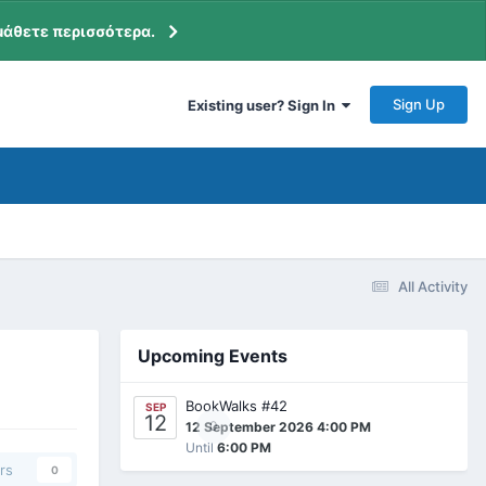
μάθετε περισσότερα.
Sign Up
Existing user? Sign In
All Activity
Upcoming Events
BookWalks #42
SEP
12
0
12 September 2026 4:00 PM
Until
6:00 PM
rs
0