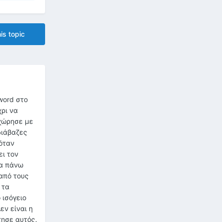
is topic
κοί μου θα επιστρέψουν» «Θα τους περιμένουμε, Περός. Δεν θα ήμαστε, όμως πολύ φιλόξενοι. Όπως δεν είναι και ο ήλιος μας. Ξέρω ότι σας αρρωσταίνει. Το καταλαβαίνω από τα μαύρα ρούχα σου, από το λευκό δέρμα σου που άναβε κάθε φορά που μιλούσες στις τελετές, από τις βαριές κουρτίνες που σκεπάζουν τα παράθυρα. Μερικές φορές αναρωτιέμαι αν φτιάξατε την ομπρέλα σας για να σώσετε τους εαυτούς σας και σκοτώσατε τα παιδιά μας από λάθος». Ο Περός δεν μίλησε. Έδειχνε αιφνιδιασμένος από τις εξελίξεις. Οι υπηρέτες τον έπιασαν και τον έσυραν προς την έξοδο. Ο Έντας προχώρησε προς την τζαμαρία, στάθηκε και κοίταξε το ουράνιο τόξο. Μια πρασινωπή λωρίδα είχε αρχίσει να σχηματίζεται δίπλα στην κίτρινη. Ο Έντας ήταν σίγουρος ότι τα μέγαρα κάλυπαν τα μηχανήματα που εμπόδι