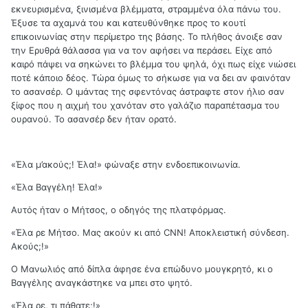
εκνευρισμένα, ξινισμένα βλέμματα, στραμμένα όλα πάνω του.
Έξυσε τα αχαμνά του και κατευθύνθηκε προς το κουτί
επικοινωνίας στην περίμετρο της βάσης. Το πλήθος άνοιξε σαν
την Ερυθρά θάλασσα για να τον αφήσει να περάσει. Είχε από
καιρό πάψει να σηκώνει το βλέμμα του ψηλά, όχι πως είχε νιώσει
ποτέ κάποιο δέος. Τώρα όμως το σήκωσε για να δει αν φαινόταν
το ασανσέρ. Ο ιμάντας της σφεντόνας άστραφτε στον ήλιο σαν
ξίφος που η αιχμή του χανόταν στο γαλάζιο παραπέτασμα του
ουρανού. Το ασανσέρ δεν ήταν ορατό.
«Έλα μ’ακούς;! Έλα!» φώναξε στην ενδοεπικοινωνία.
«Έλα Βαγγέλη! Έλα!»
Αυτός ήταν ο Μήτσος, ο οδηγός της πλατφόρμας.
«Έλα ρε Μήτσο. Μας ακούν κι από CNN! Αποκλειστική σύνδεση.
Ακούς;!»
Ο Μανωλιός από δίπλα άφησε ένα επώδυνο μουγκρητό, κι ο
Βαγγέλης αναγκάστηκε να μπει στο ψητό.
«Έλα ρε, τι πάθατε;!»