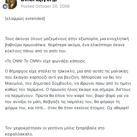
Posted
October 20, 2009
[ελαφρώς extended]
Τους άκουγε όλους μαζεμένους στην εξώπορτα, μια ενοχλητική
βαβούρα πρωινιάτικα. Χειρότερα ακόμα, ένα ελικόπτερο έκανε
κύκλους πάνω από το σπίτι του.
«Το CNN! Το CNN!» είχε φωνάξει κάποιος.
Ο δήμαρχος είχε στείλει το τρίκυκλο, μια από αυτές τις μαλακίες
που έκαιγαν καρπούζι αντί για βενζίνη. Μπορούσε να δει τον
Μανωλιό, τον Δημοτικό Σύμβουλο, να ιδρώνει πίσω από το τιμόνι
καθώς τον περίμενε. Ο πρωινός ήλιος έκαιγε και σήμερα. Άσ’τους
να περιμένουν. Πρώτα θα έπινε τον καφέ του, βαρύ-βαρύ για να
του ανοίξει το μάτι, θα’βγαζε τις τσίμπλες του, θα φόραγε τη
φόρμα του, και τότε… όταν θα ήταν εκείνος έτοιμος. Ωχ αδερφέ!
Τον χειροκρότησαν οι γειτόνοι μόλις ξεπρόβαλε στο
κεφαλόσκαλο.