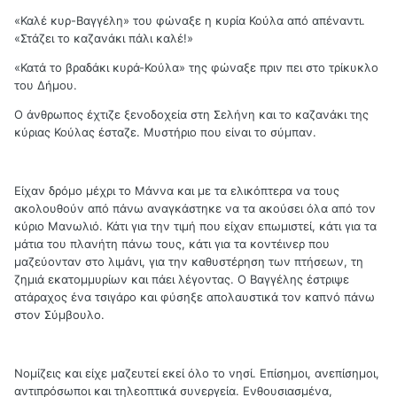
«Καλέ κυρ-Βαγγέλη» του φώναξε η κυρία Κούλα από απέναντι.
«Στάζει το καζανάκι πάλι καλέ!»
«Κατά το βραδάκι κυρά-Κούλα» της φώναξε πριν πει στο τρίκυκλο
του Δήμου.
Ο άνθρωπος έχτιζε ξενοδοχεία στη Σελήνη και το καζανάκι της
κύριας Κούλας έσταζε. Μυστήριο που είναι το σύμπαν.
Είχαν δρόμο μέχρι το Μάννα και με τα ελικόπτερα να τους
ακολουθούν από πάνω αναγκάστηκε να τα ακούσει όλα από τον
κύριο Μανωλιό. Κάτι για την τιμή που είχαν επωμιστεί, κάτι για τα
μάτια του πλανήτη πάνω τους, κάτι για τα κοντέινερ που
μαζεύονταν στο λιμάνι, για την καθυστέρηση των πτήσεων, τη
ζημιά εκατομμυρίων και πάει λέγοντας. Ο Βαγγέλης έστριψε
ατάραχος ένα τσιγάρο και φύσηξε απολαυστικά τον καπνό πάνω
στον Σύμβουλο.
Νομίζεις και είχε μαζευτεί εκεί όλο το νησί. Επίσημοι, ανεπίσημοι,
αντιπρόσωποι και τηλεοπτικά συνεργεία. Ενθουσιασμένα,