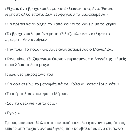
«Είχαμε ένα βραχυκύκλωμα και έκλεισαν τα φρένα. Έκανα
ρεμπούτ αλλά τίποτα. Δεν ξεσφίγγουν τα μαλακισμένα.»
«Θα πρέπει να ανοίξεις το καπό και να το κάνεις με το χέρι!»
«Το βραχυκύκλωμα έκαψε τη τζιβιτζούλα και κόλλησε το
φιρφιρίκι. Δεν ανοίγει.»
«Την ποια; Το ποιο;» φώναξε αγανακτισμένος ο Μανωλιός.
«Κάνε πίσω τζιτζιφιόγκο» έκανε νευριασμένος ο Βαγγέλης. «Εμείς
τώρα λέμε τα δικά μας.»
Γύρισε στο μικρόφωνο του.
«Θα σου στείλω το μαραφέτι πάνω. Κοίτα αν καταφέρεις κάτι.»
«Το α ή το βου;» ρώτησε ο Μήτσος.
«Σου τα στέλνω και τα δύο.»
«Έγινε.»
Προσαρμοσμένο δίπλα στο κεντρικό καλώδιο ήταν ένα μικρότερο,
επίσης από τριχιά νανοσωλήνες, που κουβαλούσε ένα ατσάλινο