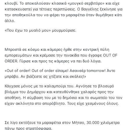
κλουβί. Το αποκαλούσαν κλασικά «μουγκό σερβιτόρο» και είχε
κατασκευαστεί για τέτοιες περιπτώσεις. Ο Βαγγέλης ξεκίνησε για
την αποθηκούλα του να φέρει τα μαραφέτια όταν θυμήθηκε κάτι
άλλο.
«Που έχω το μυαλό μου» μουρμούρισε.
Μπροστά σε κόσμο και κάμερες ήρθε στην κεντρική πύλη
εμπορευμάτων και κρέμασε την πινακίδα που έγραφε OUT OF
ORDER. Γύρισε και προς τις κάμερες να πει δυό λόγια.
«Out of order! Out of order είπαμε! Ασανσέρ tomorrow! Άντε
μπράβο. Αν βιάζεστε ας χτίζατε και σκάλες!»
Κάγχασε μόνος με το καλαμπούρι του. Αγνόησε το βλοσυρό
βλέμμα του Δημάρχου και κατευθύνθηκε χαλαρός προς την
αποθήκη. Η σύμβαση του με το δημόσιο και το σωματείο του τον
είχαν ακλόνητα στο απυρόβλητο. Τους είχε χεσμένους όλους.
Σε λίγο εκτόξευε τα μαραφέτια στον Μήτσο, 30.000 χιλιόμετρα
πάνω προς στρατόσφαιρα.