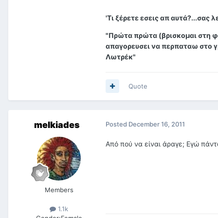
'Τι ξέρετε εσεις απ αυτά?...σας 
"Πρώτα πρώτα (βρισκομαι στη φ
απαγορευσει να περπαταω στο γρ
Λωτρέκ"
Quote
melkiades
Posted
December 16, 2011
Από πού να είναι άραγε; Εγώ πάντ
Members
1.1k