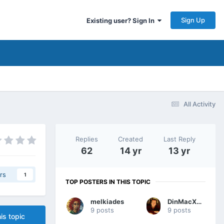
Sign Up
Existing user? Sign In
All Activity
Replies
Created
Last Reply
62
14 yr
13 yr
rs
1
TOP POSTERS IN THIS TOPIC
melkiades
DinMacXanthi
9 posts
9 posts
is topic