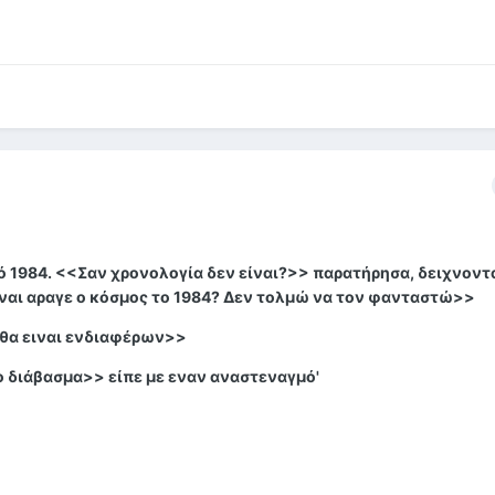
θμό 1984. <<Σαν χρονολογία δεν είναι?>> παρατήρησα, δειχνοντ
ιναι αραγε ο κόσμος το 1984? Δεν τολμώ να τον φανταστώ>>
 θα ειναι ενδιαφέρων>>
 διάβασμα>> είπε με εναν αναστεναγμό'