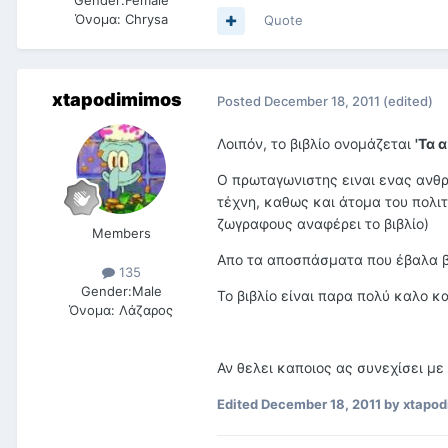
Gender:
Female
Όνομα:
Chrysa
Quote
xtapodimimos
Posted
December 18, 2011
(edited)
Λοιπόν, το βιβλίο ονομάζεται
'Τα 
Ο πρωταγωνιστης ειναι ενας ανθρ
τέχνη, καθως και άτομα του πολι
ζωγραφους αναφέρει το βιβλίο)
Members
Απο τα αποσπάσματα που έβαλα βλ
135
Gender:
Male
Το βιβλίο είναι παρα πολύ καλο κ
Όνομα:
Λάζαρος
Αν θελει καποιος ας συνεχίσει με 
Edited
December 18, 2011
by xtapo