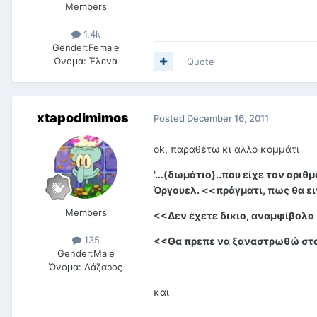
Members
1.4k
Gender:
Female
Όνομα:
Έλενα
Quote
xtapodimimos
Posted
December 16, 2011
ok, παραθέτω κι αλλο κομμάτι
'...(δωμάτιο)..που είχε τον αρι
Όργουελ. <<πράγματι, πως θα ε
Members
<<Δεν έχετε δικιο, αναμφίβολα
135
<<Θα πρεπε να ξαναστρωθώ στο
Gender:
Male
Όνομα:
Λάζαρος
και