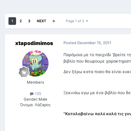
1
2
3
NEXT
Page 1 of 3
xtapodimimos
Posted
December 15, 2011
Παρόμοια με το παιχνίδι 'βρείτε 
βιβλίο που θεωρουμε χαρακτηριστι
Δεν ξέρω κατα ποσο θα είναι ευκο
Members
Ξεκινάω εγω με ένα βιβλίο που δε
135
Gender:
Male
Όνομα:
Λάζαρος
"Καταλαβαίνω πολύ καλά τις γυν