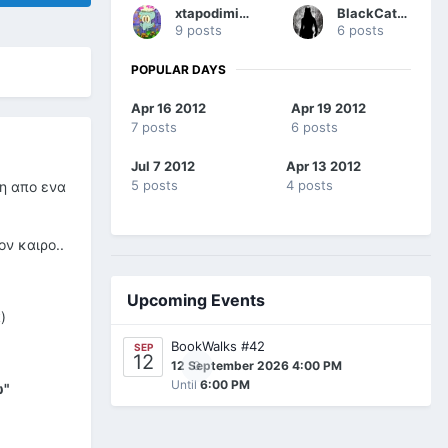
xtapodimimos
BlackCatGirl
9 posts
6 posts
POPULAR DAYS
Apr 16 2012
Apr 19 2012
7 posts
6 posts
Jul 7 2012
Apr 13 2012
5 posts
4 posts
ση απο ενα
ον καιρο..
Upcoming Events
)
BookWalks #42
SEP
12
0
12 September 2026 4:00 PM
Until
6:00 PM
ώ"