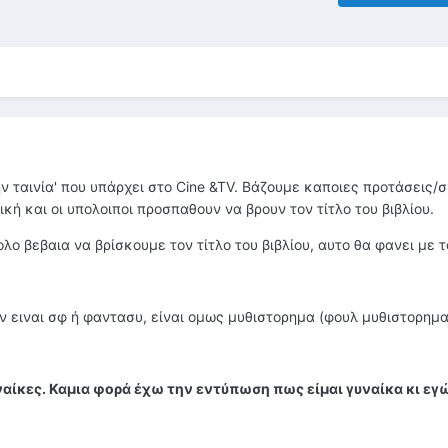
την ταινία' που υπάρχει στο Cine &TV. Βάζουμε καποιες προτάσεις/
κή και οι υπολοιποι προσπαθουν να βρουν τον τίτλο του βιβλίου.
λο βεβαια να βρίσκουμε τον τίτλο του βιβλίου, αυτο θα φανει με τ
ν ειναι σφ ή φαντασυ, είναι ομως μυθιστορημα (φουλ μυθιστορημα
αίκες. Καμια φορά έχω την εντύπωση πως είμαι γυναίκα κι εγ