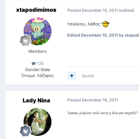
xtapodimimos
Posted
December 15, 2011
(edited)
τσούκου, λάθος
Edited
December 15, 2011
by xtapod
Members
135
Gender:
Male
Όνομα:
Λάζαρος
Quote
Lady Nina
Posted
December 16, 2011
Ααααα, μ'αρέσει πολύ αυτή η ιδέα για παιχνίδι!