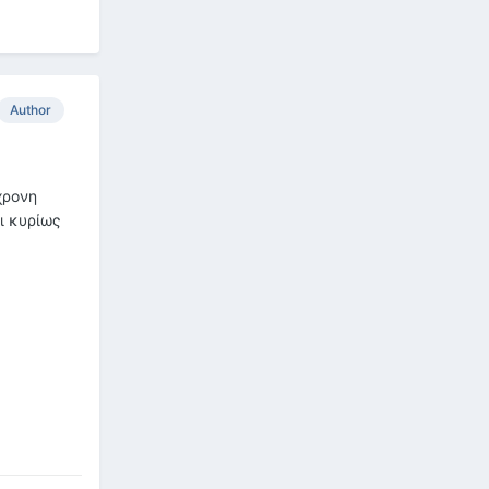
Author
χρονη
ι κυρίως