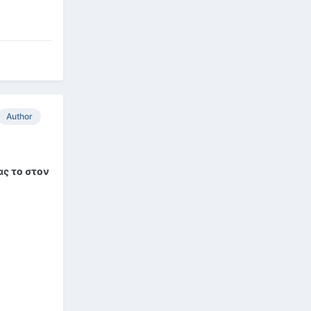
Author
ας το στον