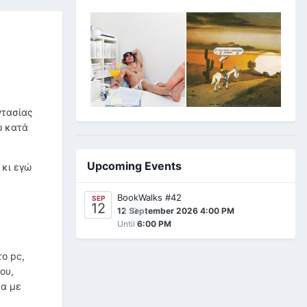
ντασίας
ω κατά
Upcoming Events
 κι εγώ
BookWalks #42
SEP
12
0
12 September 2026 4:00 PM
Until
6:00 PM
το pc,
ου,
θα με