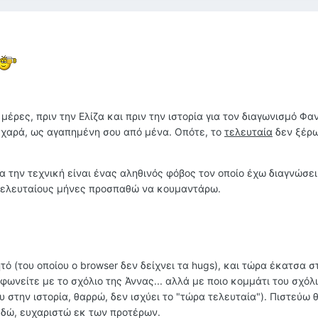
μέρες, πριν την Ελίζα και πριν την ιστορία για τον διαγωνισμό Φα
 χαρά, ως αγαπημένη σου από μένα. Οπότε, το
τελευταία
δεν ξέρ
ια την τεχνική είναι ένας αληθινός φόβος τον οποίο έχω διαγνώσει
 τελευταίους μήνες προσπαθώ να κουμαντάρω.
τό (του οποίου o browser δεν δείχνει τα hugs), και τώρα έκατσα σ
ωνείτε με το σχόλιο της Άννας... αλλά με ποιο κομμάτι του σχόλι
υ στην ιστορία, θαρρώ, δεν ισχύει το "τώρα τελευταία"). Πιστεύω 
εδώ, ευχαριστώ εκ των προτέρων.