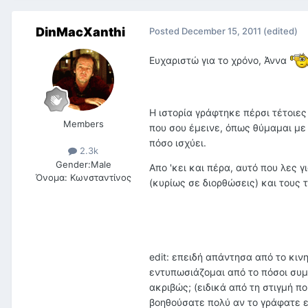
DinMacXanthi
Posted
December 15, 2011
(edited)
Ευχαριστώ για το χρόνο, Άννα
Η ιστορία γράφτηκε πέρσι τέτοιες 
Members
που σου έμεινε, όπως θύμαμαι με
πόσο ισχύει.
2.3k
Gender:
Male
Απο 'κει και πέρα, αυτό που λες γ
Όνομα:
Κωνσταντίνος
(κυρίως σε διορθώσεις) και τους
edit: επειδή απάντησα από το κινη
εντυπωσιάζομαι από το πόσοι συμφ
ακριβώς; (ειδικά από τη στιγμή πο
βοηθούσατε πολύ αν το γράφατε 