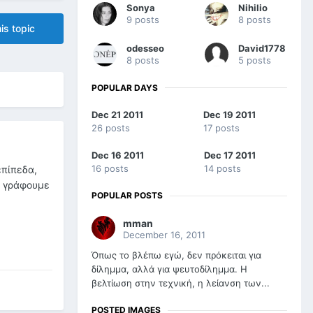
Sonya
Nihilio
9 posts
8 posts
is topic
odesseo
David1778
8 posts
5 posts
POPULAR DAYS
Dec 21 2011
Dec 19 2011
26 posts
17 posts
Dec 16 2011
Dec 17 2011
16 posts
14 posts
επίπεδα,
ίο γράφουμε
POPULAR POSTS
mman
December 16, 2011
Όπως το βλέπω εγώ, δεν πρόκειται για
δίλημμα, αλλά για ψευτοδίλημμα. Η
βελτίωση στην τεχνική, η λείανση των...
POSTED IMAGES