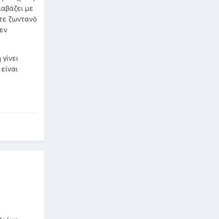
ιαβάζει με
οτε ζωντανό
δεν
 γίνει
είναι