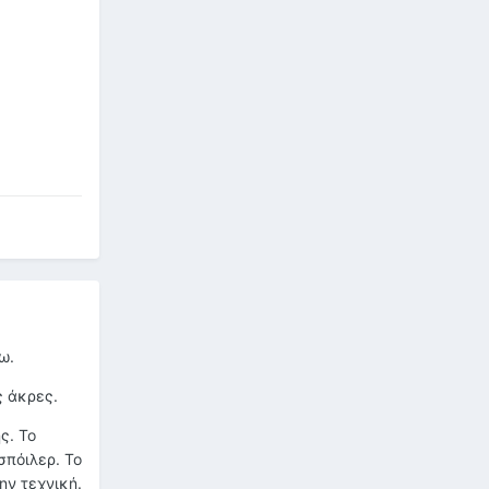
ω.
ς άκρες.
ς. Το
πόιλερ. Το
ην τεχνική.