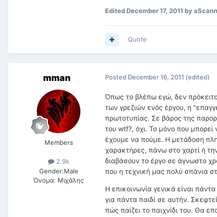
Edited
December 17, 2011
by aScann
Quote
mman
Posted
December 16, 2011
(edited)
Όπως το βλέπω εγώ, δεν πρόκειται
των γρεζιών ενός έργου, η "επαγγ
πρωτοτυπίας. Σε βάρος της παρορ
του wtf?, όχι. Το μόνο που μπορεί
έχουμε να πούμε. Η μετάδοση πλ
Members
χαρακτήρες, πάνω στο χαρτί ή τη
διαβάσουν το έργο σε άγνωστο χρ
2.9k
Gender:
Male
που η τεχνική μας πολύ σπάνια σ
Όνομα:
Μιχάλης
Η επικοινωνία γενικά είναι πάντα
για πάντα παιδί σε αυτήν. Σκεφτε
πώς παίζει το παιχνίδι του. Θα ε