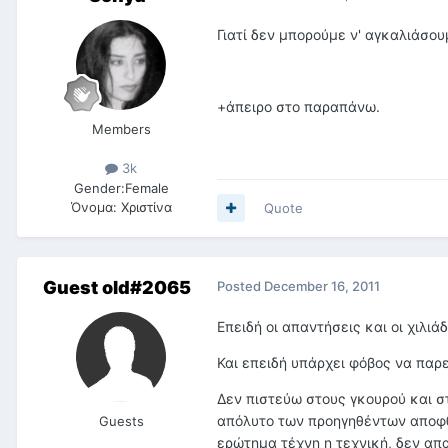
Γιατί δεν μπορούμε ν' αγκαλιάσου
+άπειρο στο παραπάνω.
Members
3k
Gender:
Female
Όνομα:
Χριστίνα
Quote
Guest old#2065
Posted
December 16, 2011
Επειδή οι απαντήσεις και οι χιλι
Και επειδή υπάρχει φόβος να παρε
Δεν πιστεύω στους γκουρού και στ
απόλυτο των προηγηθέντων αποφθ
Guests
ερώτημα τέχνη η τεχνική, δεν απ