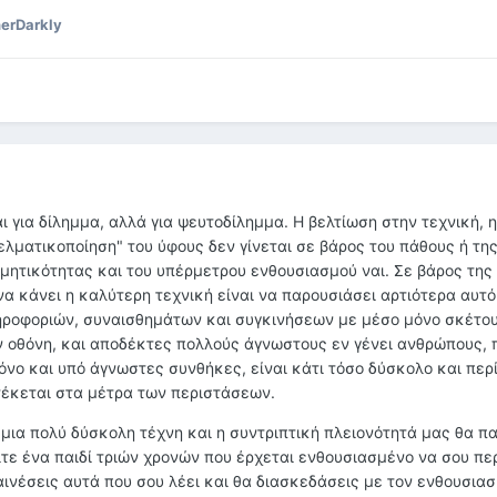
erDarkly
 για δίλημμα, αλλά για ψευτοδίλημμα. Η βελτίωση στην τεχνική, 
ελματικοποίηση" του ύφους δεν γίνεται σε βάρος του πάθους ή τη
μητικότητας και του υπέρμετρου ενθουσιασμού ναι. Σε βάρος της 
 να κάνει η καλύτερη τεχνική είναι να παρουσιάσει αρτιότερα αυτό
ηροφοριών, συναισθημάτων και συγκινήσεων με μέσο μόνο σκέτο
ν οθόνη, και αποδέκτες πολλούς άγνωστους εν γένει ανθρώπους, 
όνο και υπό άγνωστες συνθήκες, είναι κάτι τόσο δύσκολο και περ
τέκεται στα μέτρα των περιστάσεων.
 μια πολύ δύσκολη τέχνη και η συντριπτική πλειονότητά μας θα π
ίτε ένα παιδί τριών χρονών που έρχεται ενθουσιασμένο να σου πε
παινέσεις αυτά που σου λέει και θα διασκεδάσεις με τον ενθουσιασ