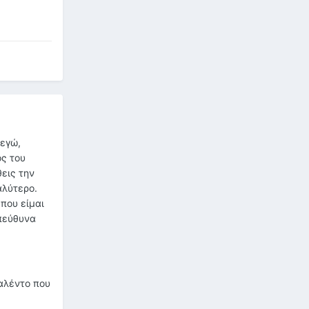
 εγώ,
ος του
εις την
αλύτερο.
 που είμαι
υπεύθυνα
ταλέντο που