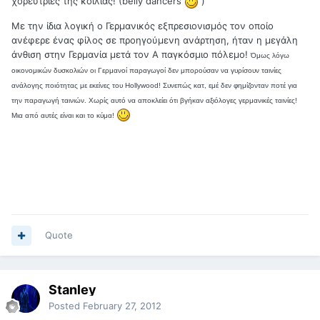
χορεύτριες της κοιλιάς! (belly dancers
)
Με την ίδια λογική ο Γερμανικός εξπρεσιονισμός τον οποίο
ανέφερε ένας φίλος σε προηγούμενη ανάρτηση, ήταν η μεγάλη
άνθιση στην Γερμανία μετά τον Α παγκόσμιο πόλεμο!
Όμως λόγω
οικονομικών δυσκολιών οι Γερμανοί παραγωγοί δεν μπορούσαν να γυρίσουν ταινίες
ανάλογης ποιότητας με εκείνες του Hollywood! Συνεπώς κατ, εμέ δεν φημίζονταν ποτέ για
την παραγωγή ταινιών. Χωρίς αυτό να αποκλείει ότι βγήκαν αξιόλογες γερμανικές ταινίες!
Μια από αυτές είναι και το κύμα!
Quote
Stanley
Posted
February 27, 2012