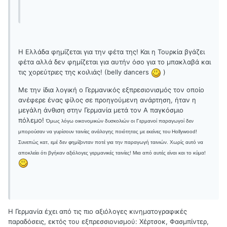
Η Ελλάδα φημίζεται για την φέτα της! Και η Τουρκία βγάζει
φέτα αλλά δεν φημίζεται για αυτήν όσο για το μπακλαβά και
τις χορεύτριες της κοιλιάς! (belly dancers
)
Με την ίδια λογική ο Γερμανικός εξπρεσιονισμός τον οποίο
ανέφερε ένας φίλος σε προηγούμενη ανάρτηση, ήταν η
μεγάλη άνθιση στην Γερμανία μετά τον Α παγκόσμιο
πόλεμο!
Όμως λόγω οικονομικών δυσκολιών οι Γερμανοί παραγωγοί δεν
μπορούσαν να γυρίσουν ταινίες ανάλογης ποιότητας με εκείνες του Hollywood!
Συνεπώς κατ, εμέ δεν φημίζονταν ποτέ για την παραγωγή ταινιών. Χωρίς αυτό να
αποκλείει ότι βγήκαν αξιόλογες γερμανικές ταινίες! Μια από αυτές είναι και το κύμα!
Η Γερμανία έχει από τις πιο αξιόλογες κινηματογραφικές
παραδόσεις, εκτός του εξπρεσσιονισμού: Χέρτσοκ, Φασμπίντερ,