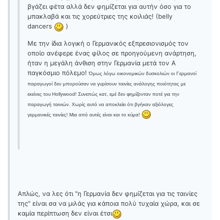
βγάζει φέτα αλλά δεν φημίζεται για αυτήν όσο για το
μπακλαβά και τις χορεύτριες της κοιλιάς! (belly
dancers
)
Με την ίδια λογική ο Γερμανικός εξπρεσιονισμός τον
οποίο ανέφερε ένας φίλος σε προηγούμενη ανάρτηση,
ήταν η μεγάλη άνθιση στην Γερμανία μετά τον Α
παγκόσμιο πόλεμο!
Όμως λόγω οικονομικών δυσκολιών οι Γερμανοί
παραγωγοί δεν μπορούσαν να γυρίσουν ταινίες ανάλογης ποιότητας με
εκείνες του Hollywood! Συνεπώς κατ, εμέ δεν φημίζονταν ποτέ για την
παραγωγή ταινιών. Χωρίς αυτό να αποκλείει ότι βγήκαν αξιόλογες
γερμανικές ταινίες! Μια από αυτές είναι και το κύμα!
Απλώς, να λες ότι "η Γερμανία δεν φημίζεται για τις ταινίες
της" είναι σα να μιλάς για κάποια πολύ τυχαία χώρα, και σε
καμία περίπτωση δεν είναι έτσι