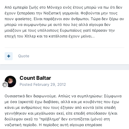
Από εμπειρία ζωής στο Μόναχο ενός έτους μπορώ να πω ότι δεν
έχουν ξεπεράσει την Ναζιστική γερμανία. Φοβούνται μην τους
πουν φασίστες. Είναι παράξενοι σαν άνθρωποι. Τώρα δεν ξέρω αν
μπορώ να συμφωνήσω με αυτό που λες αλλά σίγουρα δεν
μοιάζουν με τους υπόλοιπους Ευρωπαίους γιατί πέρασαν την
εποχή του Χίτλερ και τα κατάλοιπα έχουν μείνει...
Quote
Count Baltar
Posted
February 29, 2012
Ουσιαστικά δεν διαφωνούμε. Απλώς να συμπληρώσω: Σύμφωνα
με όσα (αρκετά) έχω διαβάσει, αλλά και με κουβέντες που έχω
κάνει με ανθρώπους που τους έζησαν από κοντά (είτε επειδή
γεννήθηκαν και μεγάλωσαν εκεί, είτε επειδή σπούδασαν ή/και
δούλεψαν εκεί) το "πρόβλημα" δεν εντοπίζεται (μόνο) στη
ναζιστική περίοδο. Η περίοδος αυτή σίγουρα επηρέασε