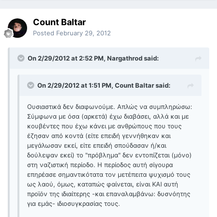
Count Baltar
Posted
February 29, 2012
On 2/29/2012 at 2:52 PM, Nargathrod said:
On 2/29/2012 at 1:51 PM, Count Baltar said:
Ουσιαστικά δεν διαφωνούμε. Απλώς να συμπληρώσω:
Σύμφωνα με όσα (αρκετά) έχω διαβάσει, αλλά και με
κουβέντες που έχω κάνει με ανθρώπους που τους
έζησαν από κοντά (είτε επειδή γεννήθηκαν και
μεγάλωσαν εκεί, είτε επειδή σπούδασαν ή/και
δούλεψαν εκεί) το "πρόβλημα" δεν εντοπίζεται (μόνο)
στη ναζιστική περίοδο. Η περίοδος αυτή σίγουρα
επηρέασε σημαντικότατα τον μετέπειτα ψυχισμό τους
ως λαού, όμως, καταπώς φαίνεται, είναι ΚΑΙ αυτή
προϊόν της ιδιαίτερης -και επαναλαμβάνω: δυσνόητης
για εμάς- ιδιοσυγκρασίας τους.