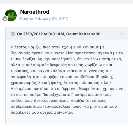
Nargathrod
Posted
February 29, 2012
On 2/29/2012 at 9:31 AM, Count Baltar said:
Φίλτατοι, νομίζω πως όταν έχουμε να κάνουμε με
Γερμανούς πρέπει να είμαστε λίγο προσεκτικοί σχετικά με το
τι μας ξενίζει. Ας μην παρεξηγηθώ, δεν το λέω υποτιμητικά,
αλλά οι πολιτισμικές διαφορές που μας χωρίζουν είναι
τεράστιες, και συχνά καλύπτονται από το γεγονός της
αναμφισβήτητης ύπαρξης κοινού υποβάθρου (Ευρώπη,
χριστιανισμός, λευκή φυλή, Δυτικός πολιτισμός κ.λπ.)
Δεδομένου, ωστόσο, ότι οι Γερμανοί θεωρούνται, χμ, πώς να
το πω, ας πούμε "δυσεξιχνίαστοι", ακόμα και από τους
υπόλοιπους Δυτικοευρωπαίους, νομίζω ότι κάποιες
αντιδράσεις ίσως (ξαναματαλέω, ίσως) να μην είναι τόσο
παράξενες όσο αρχικά φαίνονται.