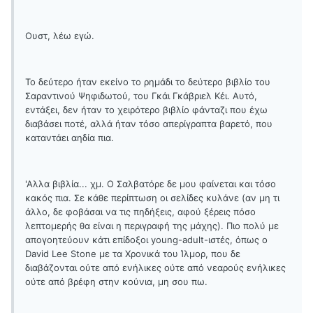
Ουστ, λέω εγώ.
Το δεύτερο ήταν εκείνο το ρημάδι το δεύτερο βιβλίο του
Σαραντινού Ψηφιδωτού, του Γκάι Γκάβριελ Κέι. Αυτό,
εντάξει, δεν ήταν το χειρότερο βιβλίο φάνταζι που έχω
διαβάσει ποτέ, αλλά ήταν τόσο απερίγραπτα βαρετό, που
καταντάει αηδία πια.
'Αλλα βιβλία... χμ. Ο Σαλβατόρε δε μου φαίνεται και τόσο
κακός πια. Σε κάθε περίπτωση οι σελίδες κυλάνε (αν μη τι
άλλο, δε φοβάσαι να τις πηδήξεις, αφού ξέρεις πόσο
λεπτομερής θα είναι η περιγραφή της μάχης). Πιο πολύ με
απογοητεύουν κάτι επίδοξοι young-adult-ιστές, όπως ο
David Lee Stone με τα Χρονικά του Ίλμορ, που δε
διαβάζονται ούτε από ενήλικες ούτε από νεαρούς ενήλικες
ούτε από βρέφη στην κούνια, μη σου πω.