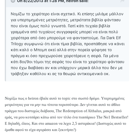
On 8/22/2013 at 1:28 PM, heiron said:
Noμίζω το χειρότερο είναι σχετικό. Κι επίσης μιλάμε μάλλον
για υπερτιμημένες μετριότητες, μετριότατα βιβλία φάντασυ
που είναι όμως πολύ γνωστά. Γιατί κάτι τυχαία βιβλία
γραμμένα από τυχαίους συγγραφείς μπορεί να είναι πολύ
χειρότερα από όσο μπορούμε να φανταστούμε. Για Dark Elf
Trilogy συμφωνώ ότι είναι τίμια βιβλία, προσπάθησε να κάνει
κάτι καλό ο Μπομπ εκεί αλλά στην πορεία ψόφησε το
πράγμα κι όσο προχωρούσε χειροτέρευε η σειρά. Για μένα
κάτι 8οι/9οι τόμοι της σειράς του είναι το χειρότερο φάντασυ
που έχω διαβάσει αν και υπάρχουν μερικά άλλα που δεν με
τράβηξαν καθόλου κι ας τα θεωρώ αντικειμενικά οκ.
Νομίζω πως ο heiron έβαλε αυτό το topic στο σωστό δρόμο. Υπερτιμημένες
μετριότητες για να μην πω τίποτα περισσότερο. Δεν γίνεται αυτό το άθλιο
πράγμα που δυστυχώς διάβασα, The Redemption of Althalus, μακριά από
εμάς, να μου κοτσάρει κάτω από τον τίτλο ένα πιασάρικο The No1 Bestseller!
Ε δηλαδή, έλεος. Και στο amazon να λεχει 2,5 αστεράκια! (Δυστυχώς αυτό το
έμαθα αφού το είχα αγοράσει και ξεκινήσει!)