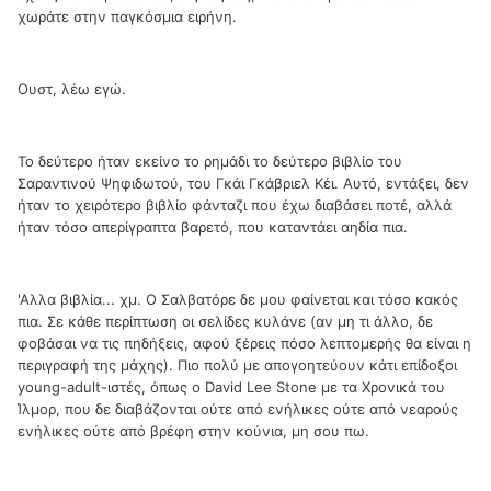
χωράτε στην παγκόσμια ειρήνη.
Ουστ, λέω εγώ.
Το δεύτερο ήταν εκείνο το ρημάδι το δεύτερο βιβλίο του
Σαραντινού Ψηφιδωτού, του Γκάι Γκάβριελ Κέι. Αυτό, εντάξει, δεν
ήταν το χειρότερο βιβλίο φάνταζι που έχω διαβάσει ποτέ, αλλά
ήταν τόσο απερίγραπτα βαρετό, που καταντάει αηδία πια.
'Αλλα βιβλία... χμ. Ο Σαλβατόρε δε μου φαίνεται και τόσο κακός
πια. Σε κάθε περίπτωση οι σελίδες κυλάνε (αν μη τι άλλο, δε
φοβάσαι να τις πηδήξεις, αφού ξέρεις πόσο λεπτομερής θα είναι η
περιγραφή της μάχης). Πιο πολύ με απογοητεύουν κάτι επίδοξοι
young-adult-ιστές, όπως ο David Lee Stone με τα Χρονικά του
Ίλμορ, που δε διαβάζονται ούτε από ενήλικες ούτε από νεαρούς
ενήλικες ούτε από βρέφη στην κούνια, μη σου πω.