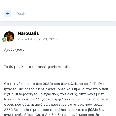
Quote
Naroualis
Posted
August 23, 2013
Αχούμ-χουμ.
Τα 50 μου λεπτά (...transit gloria mundi).
Θα ξεκινήσω με τα δύο βιβλία που δεν τελείωσα ποτέ. Το ένα
ήταν το Out of the silent planet (ούτε και θυμάμαι τον τίτλο που
έίχε η μετάφραση του Λυχναριού) του Λιούις, αυτουνού με τη
Νάρνια. Μπορεί η αλληγορία κι η φιλοσοφία να μην είναι ούτε το
φόρτε μου ούτε μεμπτό να υπάρχει σε μια ιστορία φαντασίας.
Αλλά βρε παιδάκι μου, τόσο απαράδεκτα μιρλιάρικο βιβλίο δεν
έχω ξαναδιαβάσει. Ου, σιξ-σιξ-σιξ, κακοί ανθρώποι που δε