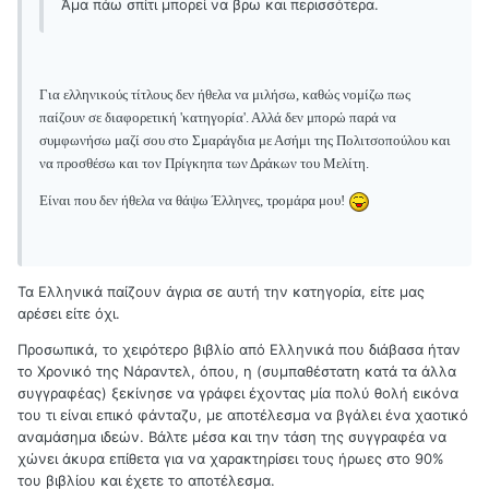
Άμα πάω σπίτι μπορεί να βρω και περισσότερα.
Για ελληνικούς τίτλους δεν ήθελα να μιλήσω, καθώς νομίζω πως
παίζουν σε διαφορετική 'κατηγορία'. Αλλά δεν μπορώ παρά να
συμφωνήσω μαζί σου στο Σμαράγδια με Ασήμι της Πολιτσοπούλου και
να προσθέσω και τον Πρίγκηπα των Δράκων του Μελίτη.
Είναι που δεν ήθελα να θάψω Έλληνες, τρομάρα μου!
Τα Ελληνικά παίζουν άγρια σε αυτή την κατηγορία, είτε μας
αρέσει είτε όχι.
Προσωπικά, το χειρότερο βιβλίο από Ελληνικά που διάβασα ήταν
το Χρονικό της Νάραντελ, όπου, η (συμπαθέστατη κατά τα άλλα
συγγραφέας) ξεκίνησε να γράφει έχοντας μία πολύ θολή εικόνα
του τι είναι επικό φάνταζυ, με αποτέλεσμα να βγάλει ένα χαοτικό
αναμάσημα ιδεών. Βάλτε μέσα και την τάση της συγγραφέα να
χώνει άκυρα επίθετα για να χαρακτηρίσει τους ήρωες στο 90%
του βιβλίου και έχετε το αποτέλεσμα.