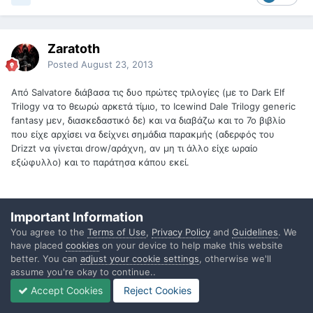
Zaratoth
Posted
August 23, 2013
Από Salvatore διάβασα τις δυο πρώτες τριλογίες (με το Dark Elf
Trilogy να το θεωρώ αρκετά τίμιο, το Icewind Dale Trilogy generic
fantasy μεν, διασκεδαστικό δε) και να διαβάζω και το 7ο βιβλίο
που είχε αρχίσει να δείχνει σημάδια παρακμής (αδερφός του
Drizzt να γίνεται drow/αράχνη, αν μη τι άλλο είχε ωραίο
εξώφυλλο) και το παράτησα κάπου εκεί.
Eragon, εμφανή τα σημεία που αντέγραψε lore κλπ, σε σημεία
Important Information
αρκετά προβλέψιμο, αλλά δεν ξέρω, δεν μπορώ να τη θεωρήσω
You agree to the
Terms of Use
,
Privacy Policy
and
Guidelines
. We
κακή σειρά. Ήταν entertaining και περνούσα καλά όσο τη
have placed
cookies
on your device to help make this website
διάβαζα, συν του ότι δεν έχω διαβάσει ακόμα το τέταρτο και είμαι
better. You can
adjust your cookie settings
, otherwise we'll
περίεργος να δω πως τελείωσε (πράγμα που το αναφέρω για να
assume you're okay to continue..
δείξω ότι δεν την έχω διαγράψει τη σειρά).
Accept Cookies
Reject Cookies