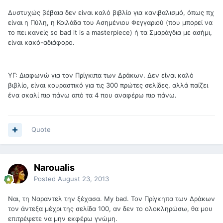
Δυστυχώς βέβαια δεν είναι καλό βιβλίο για κανιβαλισμό, όπως πχ
είναι η Πύλη, η Κοιλάδα του Ασημένιου Φεγγαριού (που μπορεί να
το πει κανείς so bad it is a masterpiece) ή τα Σμαράγδια με ασήμι,
είναι κακό-αδιάφορο.
ΥΓ: Διαφωνώ για τον Πρίγκιπα των Δράκων. Δεν είναι καλό
βιβλίο, είναι κουραστικό για τις 300 πρώτες σελίδες, αλλά παίζει
ένα σκαλί πιο πάνω από τα 4 που αναφέρω πιο πάνω.
Quote
Naroualis
Posted
August 23, 2013
Ναι, τη Ναραντελ την ξέχασα. My bad. Τον Πρίγκηπα των Δράκων
τον άντεξα μέχρι της σελίδα 100, αν δεν το ολοκληρώσω, θα μου
επιτρέψετε να μην εκφέρω γνώμη.