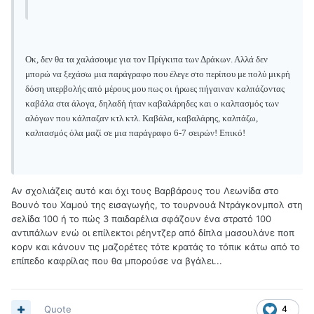
Οκ, δεν θα τα χαλάσουμε για τον Πρίγκιπα των Δράκων. Αλλά δεν
μπορώ να ξεχάσω μια παράγραφο που έλεγε στο περίπου με πολύ μικρή
δόση υπερβολής από μέρους μου πως οι ήρωες πήγαιναν καλπάζοντας
καβάλα στα άλογα, δηλαδή ήταν καβαλάρηδες και ο καλπασμός των
αλόγων που κάλπαζαν κτλ κτλ. Καβάλα, καβαλάρης, καλπάζω,
καλπασμός όλα μαζί σε μια παράγραφο 6-7 σειρών! Επικό!
Αν σχολιάζεις αυτό και όχι τους Βαρβάρους του Λεωνίδα στο
Βουνό του Χαμού της εισαγωγής, το τουρνουά Ντράγκονμπολ στη
σελίδα 100 ή το πώς 3 παιδαρέλια σφάζουν ένα στρατό 100
αντιπάλων ενώ οι επίλεκτοι ρέηντζερ από δίπλα μασουλάνε ποπ
κορν και κάνουν τις μαζορέτες τότε κρατάς το τόπικ κάτω από το
επίπεδο καφρίλας που θα μπορούσε να βγάλει...
Quote
4