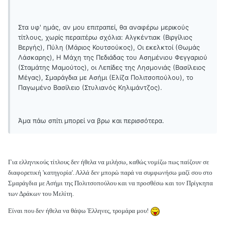
Στα υφ' ημάς, αν μου επιτραπεί, θα αναφέρω μερικούς
τίτλους, χωρίς περαιτέρω σχόλια: Αλγκέντιακ (Βιργίλιος
Βεργής), Πύλη (Μάριος Κουτσούκος), Οι εκελκτοί (Θωμάς
Λάσκαρης), Η Μάχη της Πεδιάδας του Ασημένιου Φεγγαριού
(Σταμάτης Μαμούτος), οι Λεπίδες της Λησμονιάς (Βασίλειος
Μέγας), Σμαράγδια με Ασήμι (Ελίζα Πολιτσοπούλου), το
Παγωμένο Βασίλειο (Στυλιανός Κηλιμάντζος).
Άμα πάω σπίτι μπορεί να βρω και περισσότερα.
Για ελληνικούς τίτλους δεν ήθελα να μιλήσω, καθώς νομίζω πως παίζουν σε
διαφορετική 'κατηγορία'. Αλλά δεν μπορώ παρά να συμφωνήσω μαζί σου στο
Σμαράγδια με Ασήμι της Πολιτσοπούλου και να προσθέσω και τον Πρίγκηπα
των Δράκων του Μελίτη.
Είναι που δεν ήθελα να θάψω Έλληνες, τρομάρα μου!