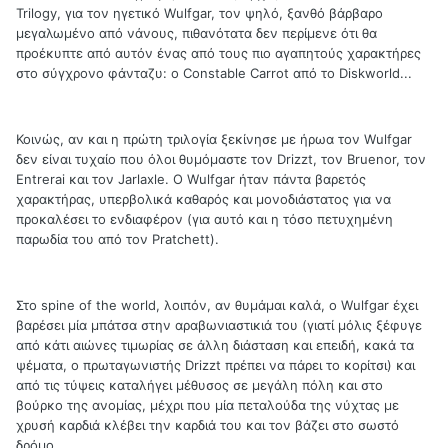
Trilogy, για τον ηγετικό Wulfgar, τον ψηλό, ξανθό βάρβαρο
μεγαλωμένο από νάνους, πιθανότατα δεν περίμενε ότι θα
προέκυπτε από αυτόν ένας από τους πιο αγαπητούς χαρακτήρες
στο σύγχρονο φάνταζυ: ο Constable Carrot από το Diskworld...
Κοινώς, αν και η πρώτη τριλογία ξεκίνησε με ήρωα τον Wulfgar
δεν είναι τυχαίο που όλοι θυμόμαστε τον Drizzt, τον Bruenor, τον
Entrerai και τον Jarlaxle. Ο Wulfgar ήταν πάντα βαρετός
χαρακτήρας, υπερβολικά καθαρός και μονοδιάστατος για να
προκαλέσει το ενδιαφέρον (για αυτό και η τόσο πετυχημένη
παρωδία του από τον Pratchett).
Στο spine of the world, λοιπόν, αν θυμάμαι καλά, ο Wulfgar έχει
βαρέσει μία μπάτσα στην αραβωνιαστικιά του (γιατί μόλις ξέφυγε
από κάτι αιώνες τιμωρίας σε άλλη διάσταση και επειδή, κακά τα
ψέματα, ο πρωταγωνιστής Drizzt πρέπει να πάρει το κορίτσι) και
από τις τύψεις καταλήγει μέθυσος σε μεγάλη πόλη και στο
βούρκο της ανομίας, μέχρι που μία πεταλούδα της νύχτας με
χρυσή καρδιά κλέβει την καρδιά του και τον βάζει στο σωστό
δρόμο.