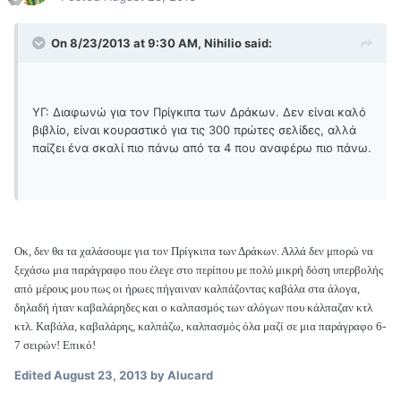
On 8/23/2013 at 9:30 AM, Nihilio said:
ΥΓ: Διαφωνώ για τον Πρίγκιπα των Δράκων. Δεν είναι καλό
βιβλίο, είναι κουραστικό για τις 300 πρώτες σελίδες, αλλά
παίζει ένα σκαλί πιο πάνω από τα 4 που αναφέρω πιο πάνω.
Οκ, δεν θα τα χαλάσουμε για τον Πρίγκιπα των Δράκων. Αλλά δεν μπορώ να
ξεχάσω μια παράγραφο που έλεγε στο περίπου με πολύ μικρή δόση υπερβολής
από μέρους μου πως οι ήρωες πήγαιναν καλπάζοντας καβάλα στα άλογα,
δηλαδή ήταν καβαλάρηδες και ο καλπασμός των αλόγων που κάλπαζαν κτλ
κτλ. Καβάλα, καβαλάρης, καλπάζω, καλπασμός όλα μαζί σε μια παράγραφο 6-
7 σειρών! Επικό!
Edited
August 23, 2013
by Alucard