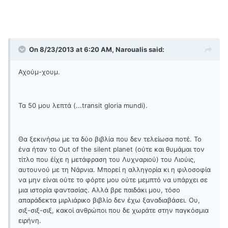
On 8/23/2013 at 6:20 AM, Naroualis said:
Αχούμ-χουμ.
Τα 50 μου λεπτά (...transit gloria mundi).
Θα ξεκινήσω με τα δύο βιβλία που δεν τελείωσα ποτέ. Το
ένα ήταν το Out of the silent planet (ούτε και θυμάμαι τον
τίτλο που έίχε η μετάφραση του Λυχναριού) του Λιούις,
αυτουνού με τη Νάρνια. Μπορεί η αλληγορία κι η φιλοσοφία
να μην είναι ούτε το φόρτε μου ούτε μεμπτό να υπάρχει σε
μια ιστορία φαντασίας. Αλλά βρε παιδάκι μου, τόσο
απαράδεκτα μιρλιάρικο βιβλίο δεν έχω ξαναδιαβάσει. Ου,
σιξ-σιξ-σιξ, κακοί ανθρώποι που δε χωράτε στην παγκόσμια
ειρήνη.