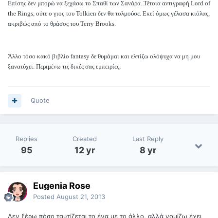
Επίσης δεν μπορώ να ξεχάσω το Σπαθί των Σανάρα. Τέτοια αντιγραφή Lord of
the Rings, ούτε ο γιος του Tolkien δεν θα τολμούσε. Εκεί όμως γέλασα κιόλας,
ακριβώς από το θράσος του Terry Brooks.
Άλλο τόσο κακό βιβλίο fantasy δε θυμάμαι και ελπίζω ολόψυχα να μη μου
ξανατύχει. Περιμένω τις δικές σας εμπειρίες,
Quote
Replies
Created
Last Reply
95
12 yr
8 yr
Eugenia Rose
Posted
August 21, 2013
Δεν ξέρω πόσο ταυτίζεται το ένα με το άλλο, αλλά νομίζω έχει