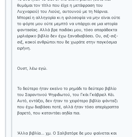
θυμάμαι τον τίτλο που έίχε η μετάφραση του
Λυχναριού) του Λιούις, αυτουνού με τη Νάρνια.
Μπορεί η αλληγορία κι η φιλοσοφία να μην είναι ούτε
το φόρτε μου ούτε μεμπτό να υπάρχει σε μια ιστορία
φαντασίας. Αλλά βρε παιδάκι μου, τόσο απαράδεκτα
μιρλιάρικο βιβλίο δεν έχω ξαναδιαβάσει. Ου, σιξ-σιξ-
σιξ, κακοί ανθρώποι που δε χωράτε στην παγκόσμια
ειρήνη.
Ουστ, λέω εγώ.
Το δεύτερο ήταν εκείνο το ρημάδι το δεύτερο βιβλίο
του Σαραντινού Ψηφιδωτού, του Γκάι Γκάβριελ Κέι.
Αυτό, εντάξει, δεν ήταν το χειρότερο βιβλίο φάνταζι
που έχω διαβάσει ποτέ, αλλά ήταν τόσο απερίγραπτα
βαρετό, που καταντάει αηδία πια.
'Αλλα βιβλία... χμ. Ο Σαλβατόρε δε μου φαίνεται και