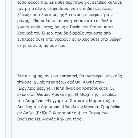
τόσο κακός πια. Σε κάθε περίπτωση οι σελίδες κυλάνε
(αν μη τι άλλο, δε φοβάσαι να τις πηδήξεις, αφού
ξέρεις πόσο λεπτομερής θα είναι η περιγραφή της
μάχης). Πιο πολύ με απογοητεύουν κάτι επίδοξοι
young-adult-ιστές, όπως ο David Lee Stone με τα
Χρονικά του Ίλμορ, που δε διαβάζονται ούτε από
ενήλικες ούτε από νεαρούς ενήλικες ούτε από βρέφη
στην κούνια, μη σου πω.
Στα υφ' ημάς, αν μου επιτραπεί, θα αναφέρω μερικούς
τίτλους, χωρίς περαιτέρω σχόλια: Αλγκέντιακ
(Βιργίλιος Βεργής), Πύλη (Μάριος Κουτσούκος), Οι
εκελκτοί (Θωμάς Λάσκαρης), Η Μάχη της Πεδιάδας
του Ασημένιου Φεγγαριού (Σταμάτης Μαμούτος), οι
Λεπίδες της Λησμονιάς (Βασίλειος Μέγας), Σμαράγδια
με Ασήμι (Ελίζα Πολιτσοπούλου), το Παγωμένο
Βασίλειο (Στυλιανός Κηλιμάντζος).