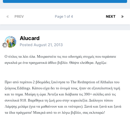
PREV
Page 1 of 4
NEXT
Alucard
Posted
August 21, 2013
Ο τίτλος τα λέει όλα. Μοιραστείτε τις πιο οδυνηρές στιγμές που περάσατε
αγκαλιά με ένα πραγματικά άθλιο βιβλίο. Θάψτε ελεύθερα. Αρχίζω:
Πριν από περίπου 2 βδομάδες ξεκίνησα το The Redmption of Althalus του
ζεύγους Eddings. Κάπου είχα δει το όνομά τους, ήταν σε εξευτελιστική τιμή
και το πηρα. Μαύρη η ώρα. Άντεξα και διάβασα τις 390+ σελίδες από τις
συνολικά 918. Βαρέθηκα τη ζωή μου στην κυριολεξία. Διάλογοι τύπου
Λάμψης μιλάμε (για να μαθαίνουν και οι νεότεροι). Ξανά και ξανά και ξανά
τα ίδια πράγματα! Μακριά από το εν λόγω βιβλίο, σας εκλιπαρώ!