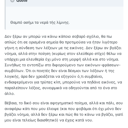
Quote
Θαμπό ασήμι τα νερά τής λίμνης.
Δεν ξέρω αν μπορώ να κάνω κάποιο σοβαρό σχόλιο, θα πω
απλώς ότι σε ορισμένα σημεία θα προτιμούσα να ήταν λιγότερο
γήινη η σύνδεση των λέξεων με τις εικόνες. Δεν ξέρω αν βγάζει
νόημα, αλλά στην ποίηση (κυρίως στον ελεύθερο στίχο) θέλω να
υπάρχει μια ελευθερία όχι μόνο στη μορφή αλλά και στο νόημα.
Συνήθως το εντοπίζω στο διφορούμενο των εικόνων-φράσεων-
συμβόλων. Ότι οι ποιητές δεν είναι δέσμιοι των λέξεων ή της
λογικής, άρα δεν χρειάζεται να εξηγούν ό,τι συμβαίνει,
ενδιαφερόμενοι για τρύπες κλπ, μπορούνε να πηδάνε εικόνες, να
παραλείπουν λέξεις, συνειρμικά να οδηγούνται από το ένα στο
άλλο.
Βέβαια, το δικό σου είναι αφηγηματικό ποίημα, αλλά και πάλι, σου
αναφέρω κάτι που μου έλειψε (και που φοβάμαι ότι όχι μόνο δεν
βγάζει νόημα, αλλά δεν ξέρω και πώς θα το κάνω να βγάζει, γιατί
μου είναι τελείως διαισθητικό) να έχεις κατά νου.