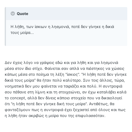
Quote
Η λήθη, των ίσκιων η λησμονιά, ποτέ δεν γίνηκε η δικιά
τους μοίρα...
Δεν έχεις λόγο να γράψεις εδώ και για λήθη και για λησμονιά
μέσα στον ίδιο στίχο. Φαίνεται σαν απλά να πιέστηκες να χώσεις
κάπως μέσα στο ποίημα τη λέξη "ίσκιος". "Η λήθη ποτέ δεν γίνηκε
δικιά τους μοίρα" θα ήταν πολύ καλύτερο. Συν τοις άλλοις, τώρα,
νοηματικά δεν μου φαίνεται να ταιριάζει και πολύ. Η συντροφιά
σου πέθανε στη λίμνη και τη στοιχειώνει, αν έχω καταλάβει καλά
το concept, αλλά δεν δίνεις κάποιο στοιχείο που να δικαιολογεί
ότι "η λήθη ποτέ δεν γίνηκε δική τους μοίρα". Αντιθέτως, θα
φανταζόμουν πως η συντροφιά έχει ξεχαστεί από όλους και πως
η λήθη ήταν ακριβώς η μοίρα που της επιφυλασσόταν.