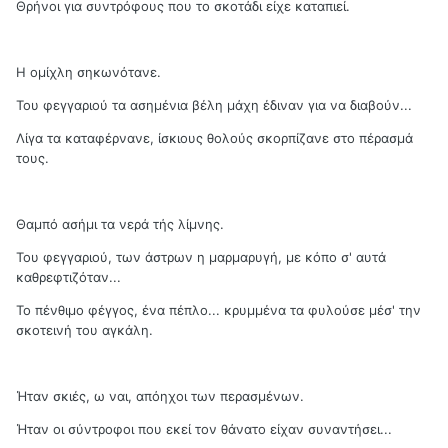
Θρήνοι για συντρόφους που το σκοτάδι είχε καταπιεί.
Η ομίχλη σηκωνότανε.
Του φεγγαριού τα ασημένια βέλη μάχη έδιναν για να διαβούν...
Λίγα τα καταφέρνανε, ίσκιους θολούς σκορπίζανε στο πέρασμά
τους.
Θαμπό ασήμι τα νερά τής λίμνης.
Του φεγγαριού, των άστρων η μαρμαρυγή, με κόπο σ' αυτά
καθρεφτιζόταν...
Το πένθιμο φέγγος, ένα πέπλο... κρυμμένα τα φυλούσε μέσ' την
σκοτεινή του αγκάλη.
Ήταν σκιές, ω ναι, απόηχοι των περασμένων.
Ήταν οι σύντροφοι που εκεί τον θάνατο είχαν συναντήσει...