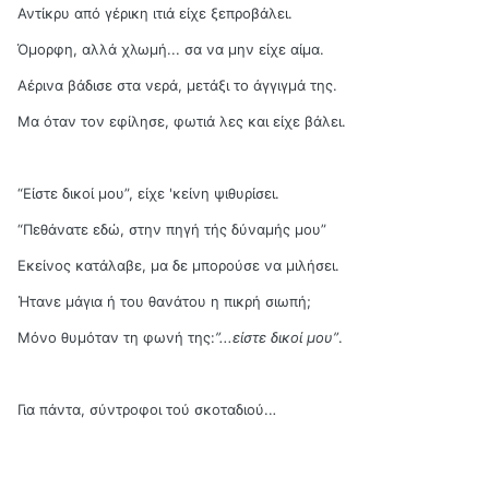
Αντίκρυ από γέρικη ιτιά είχε ξεπροβάλει.
Όμορφη, αλλά χλωμή... σα να μην είχε αίμα.
Αέρινα βάδισε στα νερά, μετάξι το άγγιγμά της.
Μα όταν τον εφίλησε, φωτιά λες και είχε βάλει.
“Είστε δικοί μου”, είχε 'κείνη ψιθυρίσει.
“Πεθάνατε εδώ, στην πηγή τής δύναμής μου”
Εκείνος κατάλαβε, μα δε μπορούσε να μιλήσει.
Ήτανε μάγια ή του θανάτου η πικρή σιωπή;
Μόνο θυμόταν τη φωνή της:
”...ε
ίστε δικοί μου”
.
Για πάντα, σύντροφοι τού σκοταδιού..
.