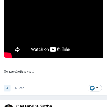
Θα καταλάβεις γιατί.
Quote
2
Cassandra Gotha