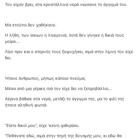
Τον είχαν βρει, στα κρυστάλλινα νερά νιώσανε το άγγιγμά του.
Μα ετούτοι δεν χαθήκανε.
Η λήθη, των ίσκιων η λησμονιά, ποτέ δεν γίνηκε η δικιά τους
μοίρα...
Λίγο πριν και ο στερνός τους ξεψυχήσει, σιμά στην λίμνη την είχε
δει.
Ήτανε άνθρωπος, μήπως κάποιο πνεύμα;
Μέσα από μια γέρικη ιτιά την είχε δει να ξεπροβάλλει...
Αέρινα βάδισε στα νερά, μετάξι το άγγιγμα της, μα το φιλί της
ήτανε αληθινή φωτιά.
“Είστε δικοί μου”, είχε 'κείνη ψιθυρίσει.
“Πεθάνατε εδώ, σιμά στην πηγή της δύναμής μου, κι εδώ θα