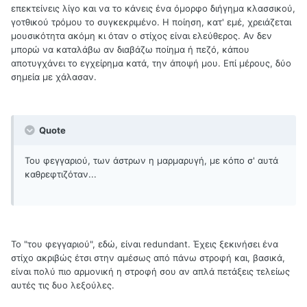
επεκτείνεις λίγο και να το κάνεις ένα όμορφο διήγημα κλασσικού,
γοτθικού τρόμου το συγκεκριμένο. Η ποίηση, κατ' εμέ, χρειάζεται
μουσικότητα ακόμη κι όταν ο στίχος είναι ελεύθερος. Αν δεν
μπορώ να καταλάβω αν διαβάζω ποίημα ή πεζό, κάπου
αποτυγχάνει το εγχείρημα κατά, την άποψή μου. Επί μέρους, δύο
σημεία με χάλασαν.
Quote
Του φεγγαριού, των άστρων η μαρμαρυγή, με κόπο σ' αυτά
καθρεφτιζόταν...
Το "του φεγγαριού", εδώ, είναι redundant. Έχεις ξεκινήσει ένα
στίχο ακριβώς έτσι στην αμέσως από πάνω στροφή και, βασικά,
είναι πολύ πιο αρμονική η στροφή σου αν απλά πετάξεις τελείως
αυτές τις δυο λεξούλες.