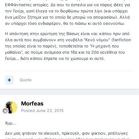
ΕΦΦάνταστες ιστορίες. Δε σου το έστειλα για να πάρεις ιδέες για
τον Γιούρι, γιατί έλεγα να το διορθώσω πρώτα λίγο (και υπάρχει
ένα μείζον ζήτημα για το οποίο δε μπορώ να αποφασίσω). Αλλά
αν υπάρχει τόσο ενδιαφέρον, θα το πιάσω κι αυτό οσονούπω.
Η απάντηση στην ερώτηση της Βάσως είναι ναι: κάπου πριν από
όλα αυτά που συμβαίνουν στη νουβέλα "Κενό νόμου" (fanfiction
της οποίας είναι το παρόν), τοποθετείται το "Η μηχανή που
μαθαίνει", ας πούμε ανάμεσα στα 18α και τα 20ά γενέθλια του
Γιούρι... διότι κάπου έπρεπε να το χώσουμε κι αυτό.
Quote
Morfeas
Posted
June 23, 2015
Χμμ...
Δεν μας φτάναν τα σίκουελ, πρίκουελ, φαν φίκτιον, ριτέλινγκς