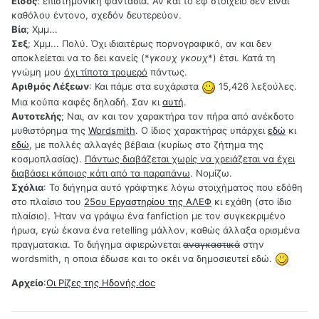
Είδος
: επιστημονική φαντασία. Αν και το εφ στοιχείο δεν είναι
καθόλου έντονο, σχεδόν δευτερεύον.
Βία
; Χμμ...
Σεξ
; Χμμ... Πολύ. Όχι ιδιαιτέρως πορνογραφικό, αν και δεν
αποκλείεται να το δει κανείς (*
γκουχ γκουχ
*) έτσι. Κατά τη
γνώμη μου
όχι τίποτα τρομερό
πάντως.
Αριθμός Λέξεων
: Και πάμε στα ευχάριστα
15,426 λεξούλες.
Μια κούπα καφές δηλαδή. Σαν κι
αυτή
.
Αυτοτελής
; Ναι, αν και τον χαρακτήρα τον πήρα από ανέκδοτο
μυθιστόρημα της
Wordsmith
. Ο ίδιος χαρακτήρας υπάρχει
εδώ
κι
εδώ
, με πολλές αλλαγές βέβαια (κυρίως στο ζήτημα της
κοσμοπλασίας).
Πάντως διαβάζεται χωρίς να χρειάζεται να έχει
διαβάσει κάποιος κάτι από τα παραπάνω
. Νομίζω.
Σχόλια
: Το διήγημα αυτό γράφτηκε λόγω στοιχήματος που εδόθη
στο πλαίσιο του
25ου Εργαστηρίου της ΑΛΕΦ
κι εχάθη (στο ίδιο
πλαίσιο). Ήταν να γράψω ένα fanfiction με τον συγκεκριμένο
ήρωα, εγώ έκανα ένα retelling μάλλον, καθώς άλλαξα ορισμένα
πραγματακια. Το διήγημα αφιερώνεται
αναγκαστικά
στην
wordsmith, η οποια έδωσε και το οκέι να δημοσιευτεί εδώ.
Αρχείο
:
Οι Ρίζες της Ηδονής.doc