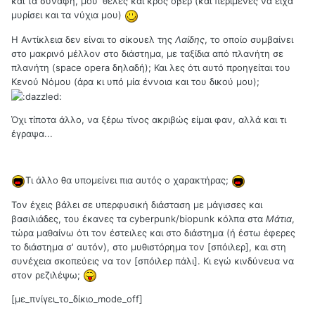
και τα συναφή, μου 'θελες και κρος όβερ (και περίμενες να είχα
μυρίσει και τα νύχια μου)
Η Αντίκλεια δεν είναι το σίκουελ της
Λαίδης
, το οποίο συμβαίνει
στο μακρινό μέλλον στο διάστημα, με ταξίδια από πλανήτη σε
πλανήτη (space opera δηλαδή); Και λες ότι αυτό προηγείται του
Κενού Νόμου (άρα κι υπό μία έννοια και του δικού μου);
Όχι τίποτα άλλο, να ξέρω τίνος ακριβώς είμαι φαν, αλλά και τι
έγραψα...
Τι άλλο θα υπομείνει πια αυτός ο χαρακτήρας;
Τον έχεις βάλει σε υπερφυσική διάσταση με μάγισσες και
βασιλιάδες, του έκανες τα cyberpunk/biopunk κόλπα στα
Μάτια
,
τώρα μαθαίνω ότι τον έστειλες και στο διάστημα (ή έστω έφερες
το διάστημα σ' αυτόν), στο μυθιστόρημα τον [σπόιλερ], και στη
συνέχεια σκοπεύεις να τον [σπόιλερ πάλι]. Κι εγώ κινδύνευα να
στον ρεζιλέψω;
[με_πνίγει_το_δίκιο_mode_off]