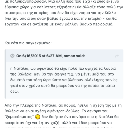
με πολυϊκανοποιούσαν. Μια άλλη ιδέα που είχα (κι ίσως εκεί να
έβρισκα χώρο για καλύτερες εξηγήσεις) θα άλλαζε τόσο πολύ την
ατμόσφαιρα της ιστορίας που δεν θα είχε νόημα για την Κέλλυ
(για την οποία ως έναν βαθμό έγραφα και την ιστορία) - και θα
ερχόταν και σε αντίθεση με έναν μάλλον βασικό περιορισμό.
Και κάτι πιο συγκεκριμένο:
On 6/16/2015 at 6:27 AM, mman said:
η Νατάλια, ως αφεντικό θα είχε πολύ πιο σφιχτά τα λουρία
της Βαλέρια. Δεν θα την άφηνε π.χ. να μένει μαζί του στο
δωμάτιό του τόση ώρα ώστε να βλέπουν ολόκληρες ταινίες,
γιατί στον χρόνο αυτό θα μπορούσε να της πετάει τα μάτια
όξω.
Από την πλευρά της Νατάλια, ας πούμε, ήθελα η σχέση της με τη
Βαλέρια να είναι σχέση αφέντρας-δούλας. Το σενάριο του
"ξεματιάσματος"
δεν θα ήταν ένα σενάριο που η Νατάλια θα
σκεφτόταν όχι γιατί ήταν χαζή, αλλά γιατί δεν μπορούσε να