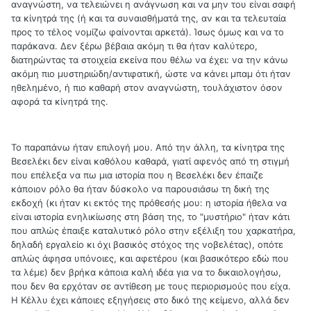
αναγνώστη, να τελειώνει η ανάγνωση και να μην του είναι σαφή
τα κίνητρά της (ή και τα συναισθήματά της, αν και τα τελευταία
προς το τέλος νομίζω φαίνονται αρκετά). Ίσως όμως και να το
παράκανα. Δεν ξέρω βέβαια ακόμη τι θα ήταν καλύτερο,
διατηρώντας τα στοιχεία εκείνα που θέλω να έχει: να την κάνω
ακόμη πιο μυστηριώδη/αντιφατική, ώστε να κάνει μπαμ ότι ήταν
ηθελημένο, ή πιο καθαρή στον αναγνώστη, τουλάχιστον όσον
αφορά τα κίνητρά της.
Το παραπάνω ήταν επιλογή μου. Από την άλλη, τα κίνητρα της
Βεσελέκι δεν είναι καθόλου καθαρά, γιατί αφενός από τη στιγμή
που επέλεξα να πω μια ιστορία που η Βεσελέκι δεν έπαιζε
κάποιον ρόλο θα ήταν δύσκολο να παρουσιάσω τη δική της
εκδοχή (κι ήταν κι εκτός της πρόθεσής μου: η ιστορία ήθελα να
είναι ιστορία ενηλικίωσης στη βάση της, το "μυστήριο" ήταν κάτι
που απλώς έπαιξε καταλυτικό ρόλο στην εξέλιξη του χαρκατήρα,
δηλαδή εργαλείο κι όχι βασικός στόχος της νοβελέτας), οπότε
απλώς άφησα υπόνοιες, και αφετέρου (και βασικότερο εδώ που
τα λέμε) δεν βρήκα κάποια καλή ιδέα για να το δικαιολογήσω,
που δεν θα ερχόταν σε αντίθεση με τους περιορισμούς που είχα.
Η Κέλλυ έχει κάποιες εξηγήσεις στο δικό της κείμενο, αλλά δεν