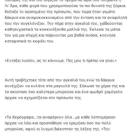
Λι`Άρα, κάθε φορά που χρησιμοποιούσε τα πιο δυνατά της ξόρκια.
Κοίταξε το αγαπημένο της πρόσωπο, που τώρα ήταν γεμάτο
δάκρυα και αναψοκοκκινισμένο από την ένταση και τα αναφιλητά
που την συγκλόνιζαν. Την πήρε στην αγκαλιά του, χαΐδεύοντας
καθησυχαστικά τα κοκκινόξανθα μαλλιά της. Έκλεισε τα μάτια
του για μια στιγμή και παίρνοντας μια βαθιά ανάσα, κούνησε
καταφατικά το κεφάλι του.
«Εντάξει λοιπόν, ας το κάνουμε. Πες μου τι πρέπει να γίνει.»
Αυτή τραβήχτηκε τότε από την αγκαλιά του,ενώ τα δάκρυα
συνέχιζαν να κυλάνε στα μαγουλά της. Σήκωσε τα χέρια της και
τα σκούπισε όσο καλύτερα μπορούσε και ένα αμυδρό χαμόγελο
άρχισε να σχηματίζεται στο πρόσωπο της.
«Τα Χειρόγραφα...τα αναφέρουν όλα...με κάθε λεπτομέρεια»
άρχισε να λέει και προσπάθησε να ηρεμήσει όσο πιο πολύ
μπορούσε, αφού οι λυγμοί διέκοπταν τις λέξεις της. «Την