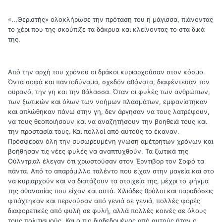
«...Θεριστής» ολοκλήρωσε την πρόταση του η μάγισσα, πιάνοντας
το χέρι που της σκούπιζε τα δάκρυα και κλείνοντας το στα δικά
της.
Από την αρχή του χρόνου οι δράκοι κυριαρχούσαν στον κόσμο.
Όντα σοφά και παντοδύναμα, σχεδόν αθάνατα, διαφέντευαν τον
ουρανό, την γη και την θάλασσα. Όταν οι φυλές των ανθρώπων,
των ξωτικών και όλων των νοήμων πλασμάτων, εμφανίστηκαν
και απλώθηκαν πάνω στην γη, δεν άργησαν να τους λατρέψουν,
να τους θεοποιήσουν και να αναζητήσουν την βοηθειά τους και
την προστασία τους. Και πολλοί από αυτούς το έκαναν.
Πρόσφεραν όλη την συσωρευμένη γνώση αμέτρητων χρόνων και
βοήθησαν τις νέες φυλές να αναπτυχθούν. Τα ξωτικά της
Ούλντριαλ έλεγαν ότι χρωστούσαν στον Έρντιβορ τον Σοφό τα
πάντα. Από το απαράμιλλο ταλέντο που είχαν στην μαγεία και στο
να κυριαρχούν και να διατάζουν τα στοιχεία της, μέχρι το ψήγμα
της αθανασίας που είχαν και αυτά. Χιλιάδες θρύλοι και παραδόσεις
φτιάχτηκαν και περνούσαν από γενιά σε γενιά, πολλές φορές
διαφορετικές από φυλή σε φυλή, αλλά πολλές κοινές σε όλους
τους πολιτισμούς. Και ο πιο διαδεδομένος από αυτούς ήταν ο