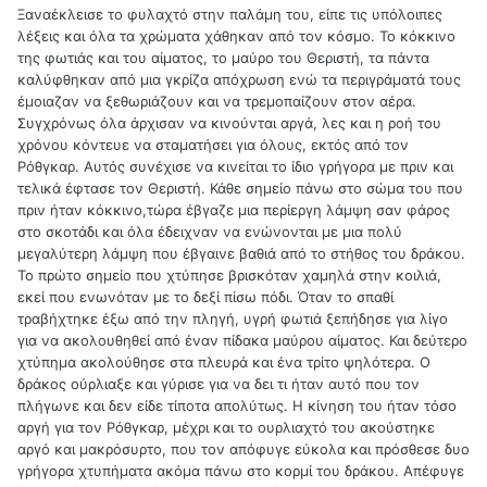
Ξαναέκλεισε το φυλαχτό στην παλάμη του, είπε τις υπόλοιπες
λέξεις και όλα τα χρώματα χάθηκαν από τον κόσμο. Το κόκκινο
της φωτιάς και του αίματος, το μαύρο του Θεριστή, τα πάντα
καλύφθηκαν από μια γκρίζα απόχρωση ενώ τα περιγράματά τους
έμοιαζαν να ξεθωριάζουν και να τρεμοπαίζουν στον αέρα.
Συγχρόνως όλα άρχισαν να κινούνται αργά, λες και η ροή του
χρόνου κόντευε να σταματήσει για όλους, εκτός από τον
Ρόθγκαρ. Αυτός συνέχισε να κινείται το ίδιο γρήγορα με πριν και
τελικά έφτασε τον Θεριστή. Κάθε σημείο πάνω στο σώμα του που
πριν ήταν κόκκινο,τώρα έβγαζε μια περίεργη λάμψη σαν φάρος
στο σκοτάδι και όλα έδειχναν να ενώνονται με μια πολύ
μεγαλύτερη λάμψη που έβγαινε βαθιά από το στήθος του δράκου.
Το πρώτο σημείο που χτύπησε βρισκόταν χαμηλά στην κοιλιά,
εκεί που ενωνόταν με το δεξί πίσω πόδι. Όταν το σπαθί
τραβήχτηκε έξω από την πληγή, υγρή φωτιά ξεπήδησε για λίγο
για να ακολουθηθεί από έναν πίδακα μαύρου αίματος. Και δεύτερο
χτύπημα ακολούθησε στα πλευρά και ένα τρίτο ψηλότερα. Ο
δράκος ούρλιαξε και γύρισε για να δει τι ήταν αυτό που τον
πλήγωνε και δεν είδε τίποτα απολύτως. Η κίνηση του ήταν τόσο
αργή για τον Ρόθγκαρ, μέχρι και το ουρλιαχτό του ακούστηκε
αργό και μακρόσυρτο, που τον απόφυγε εύκολα και πρόσθεσε δυο
γρήγορα χτυπήματα ακόμα πάνω στο κορμί του δράκου. Απέφυγε