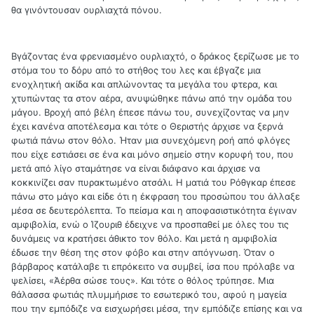
θα γινόντουσαν ουρλιαχτά πόνου.
Βγάζοντας ένα φρενιασμένο ουρλιαχτό, ο δράκος ξερίζωσε με το
στόμα του το δόρυ από το στήθος του λες και έβγαζε μια
ενοχλητική ακίδα και απλώνοντας τα μεγάλα του φτερα, και
χτυπώντας τα στον αέρα, ανυψώθηκε πάνω από την ομάδα του
μάγου. Βροχή από βέλη έπεσε πάνω του, συνεχίζοντας να μην
έχει κανένα αποτέλεσμα και τότε ο Θεριστής άρχισε να ξερνά
φωτιά πάνω στον θόλο. Ήταν μια συνεχόμενη ροή από φλόγες
που είχε εστιάσει σε ένα και μόνο σημείο στην κορυφή του, που
μετά από λίγο σταμάτησε να είναι διάφανο και άρχισε να
κοκκινίζει σαν πυρακτωμένο ατσάλι. Η ματιά του Ρόθγκαρ έπεσε
πάνω στο μάγο και είδε ότι η έκφραση του προσώπου του άλλαξε
μέσα σε δευτερόλεπτα. Το πείσμα και η αποφασιστικότητα έγιναν
αμφιβολία, ενώ ο Ίζουριθ έδειχνε να προσπαθεί με όλες του τις
δυνάμεις να κρατήσει άθικτο τον θόλο. Και μετά η αμφιβολία
έδωσε την θέση της στον φόβο και στην απόγνωση. Όταν ο
βάρβαρος κατάλαβε τι επρόκειτο να συμβεί, ίσα που πρόλαβε να
ψελίσει, «Άέρθα σώσε τους». Και τότε ο θόλος τρύπησε. Μια
θάλασσα φωτιάς πλυμμήρισε το εσωτερικό του, αφού η μαγεία
που την εμπόδιζε να εισχωρήσει μέσα, την εμπόδιζε επίσης και να