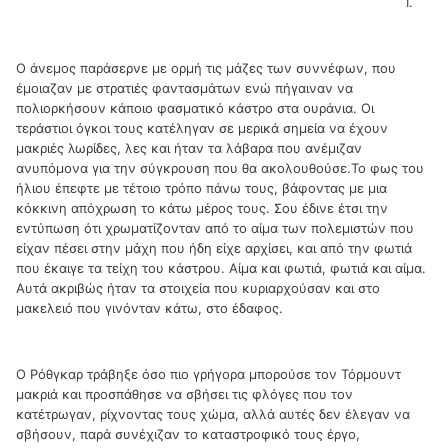
1.
Ο άνεμος παράσερνε με ορμή τις μάζες των συννέφων, που
έμοιαζαν με στρατιές φαντασμάτων ενώ πήγαιναν να
πολιορκήσουν κάποιο φασματικό κάστρο στα ουράνια. Οι
τεράστιοι όγκοι τους κατέληγαν σε μερικά σημεία να έχουν
μακριές λωρίδες, λες και ήταν τα λάβαρα που ανέμιζαν
ανυπόμονα για την σύγκρουση που θα ακολουθούσε.Το φως του
ήλιου έπεφτε με τέτοιο τρόπο πάνω τους, βάφοντας με μια
κόκκινη απόχρωση το κάτω μέρος τους. Σου έδινε έτσι την
εντύπωση ότι χρωματίζονταν από το αίμα των πολεμιστών που
είχαν πέσει στην μάχη που ήδη είχε αρχίσει, και από την φωτιά
που έκαιγε τα τείχη του κάστρου. Αίμα και φωτιά, φωτιά και αίμα.
Αυτά ακριβώς ήταν τα στοιχεία που κυριαρχούσαν και στο
μακελειό που γινόνταν κάτω, στο έδαφος.
Ο Ρόθγκαρ τράβηξε όσο πιο γρήγορα μπορούσε τον Τόρμουντ
μακριά και προσπάθησε να σβήσει τις φλόγες που τον
κατέτρωγαν, ρίχνοντας τους χώμα, αλλά αυτές δεν έλεγαν να
σβήσουν, παρά συνέχιζαν το καταστροφικό τους έργο,