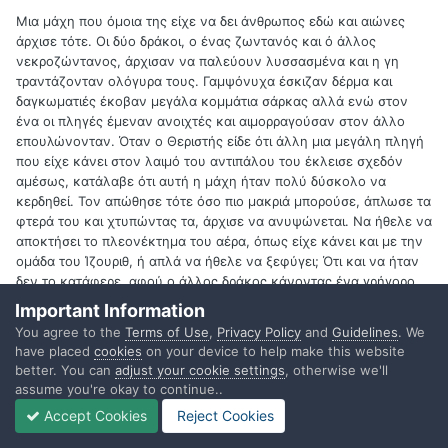
Μια μάχη που όμοια της είχε να δει άνθρωπος εδώ και αιώνες
άρχισε τότε. Οι δύο δράκοι, ο ένας ζωντανός και ό άλλος
νεκροζώντανος, άρχισαν να παλεύουν λυσσασμένα και η γη
τραντάζονταν ολόγυρα τους. Γαμψόνυχα έσκιζαν δέρμα και
δαγκωματιές έκοβαν μεγάλα κομμάτια σάρκας αλλά ενώ στον
ένα οι πληγές έμεναν ανοιχτές και αιμορραγούσαν στον άλλο
επουλώνονταν. Όταν ο Θεριστής είδε ότι άλλη μια μεγάλη πληγή
που είχε κάνει στον λαιμό του αντιπάλου του έκλεισε σχεδόν
αμέσως, κατάλαβε ότι αυτή η μάχη ήταν πολύ δύσκολο να
κερδηθεί. Τον απώθησε τότε όσο πιο μακριά μπορούσε, άπλωσε τα
φτερά του και χτυπώντας τα, άρχισε να ανυψώνεται. Να ήθελε να
αποκτήσει το πλεονέκτημα του αέρα, όπως είχε κάνει και με την
ομάδα του Ίζουριθ, ή απλά να ήθελε να ξεφύγει; Ότι και να ήταν
δεν το κατάφερε, αφού ο άλλος δράκος κάνοντας ένα γρήγορο
άλμα, έκλεισε στα δόντια του την μια του φτερούγα και τον έριξε
Important Information
κάτω. Η πτώση των δύο δράκων έκανε την γη να ταρακουνηθεί
You agree to the
Terms of Use
,
Privacy Policy
and
Guidelines
. We
και τότε με μερικά δυνατά τινάγματα, το φτερό του Θεριστή
have placed
cookies
on your device to help make this website
σκίστηκε και έσπασε. Το πονεμένο ουρλιαχτό του ήταν
better. You can
adjust your cookie settings
, otherwise we'll
εκκωφαντικό αλλά κάνοντας μια φρενιασμένη αντεπίθεση
assume you're okay to continue..
κατάφερε να ελευθερωθεί και μετά η τακτική του άλλαξε. Άρχισε
Accept Cookies
Reject Cookies
να πισωπατάει μεγαλώνοντας όσο μπορούσε την απόσταση που
τον χώριζε από τον αντίπαλο του και ανοίγοντας το στόμα του,