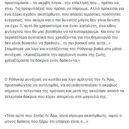
προετοιμασία... τα ακριβή λόγια...την επίκληση που... πρέπει να
γίνει. Τις προφυλάξεις που πρέπει να πάρουμε. Αλλά πρόκειται για
ένα ξόρκι σχεδόν ακατόρθωτο, που απαιτεί τεράστιες ποσότητες
ενέργειας, που ακόμα και ο πιο δυνατός μάγος δεν είναι δυνατό
να έχει. Γι`αυτό θα χρειαστούμε και έναν καταλύτη, ένα είδος
φυλαχτού που θα μας βοηθήσει να τα καταφέρουμε. Και ενώ τα
περισσότερα συστατικά που χρειάζονται για την δημιουργία του
δεν είναι δύσκολο να βρεθούν...το πιο βασικό από αυτά...»
Σταμάτησε για λίγο και κοιτάζοντας τον Ρόθγκαρ βαθιά στα μάτια
συνέχισε. «Χρειαζόμαστε την αρχέγονη ουσία της ζωής,
χρειαζόμαστε τα δάκρυα ενός δράκοντα.»
Ο Ρόθγκαρ συνέχισε να κοιτάει για λίγο αμίλητος την Λι`Άρα,
προσπαθώντας να αντιληφθεί, να συνειδητοποιήσει τι ακριβώς
σήμαινε η τελευταία της πρόταση και μετά της σκούπισε απαλά τα
τελευταία δάκρυα που είχαν απομείνει στα μαγουλά της.
«Τότε αυτό που ζητάς Λι`Άρα, είναι σίγουρα ακατόρθωτο, αφού ο
μόνος δράκος που ξέρω ότι υπάρχει είναι ο...»