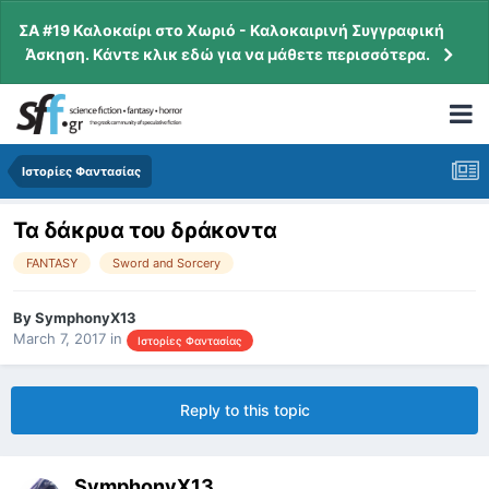
ΣΑ #19 Καλοκαίρι στο Χωριό - Καλοκαιρινή Συγγραφική
Άσκηση. Κάντε κλικ εδώ για να μάθετε περισσότερα.
Ιστορίες Φαντασίας
Τα δάκρυα του δράκοντα
FANTASY
Sword and Sorcery
By
SymphonyX13
March 7, 2017
in
Ιστορίες Φαντασίας
Reply to this topic
SymphonyX13