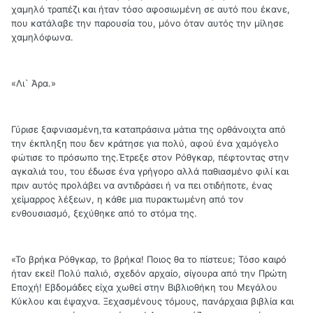
χαμηλό τραπέζι και ήταν τόσο αφοσιωμένη σε αυτό που έκανε,
που κατάλαβε την παρουσία του, μόνο όταν αυτός την μίλησε
χαμηλόφωνα.
«Λι` Άρα.»
Γύρισε ξαφνιασμένη,τα καταπράσινα μάτια της ορθάνοιχτα από
την έκπληξη που δεν κράτησε για πολύ, αφού ένα χαμόγελο
φώτισε το πρόσωπο της.Έτρεξε στον Ρόθγκαρ, πέφτοντας στην
αγκαλιά του, του έδωσε ένα γρήγορο αλλά παθιασμένο φιλί και
πριν αυτός προλάβει να αντιδράσει ή να πει οτιδήποτε, ένας
χείμαρρος λέξεων, η κάθε μια πυρακτωμένη από τον
ενθουσιασμό, ξεχύθηκε από το στόμα της.
«Το βρήκα Ρόθγκαρ, το βρήκα! Ποιος θα το πίστευε; Τόσο καιρό
ήταν εκεί! Πολύ παλιό, σχεδόν αρχαίο, σίγουρα από την Πρώτη
Εποχή! Εβδομάδες είχα χωθεί στην Βιβλιοθήκη του Μεγάλου
Κύκλου και έψαχνα. Ξεχασμένους τόμους, πανάρχαια βιβλία και