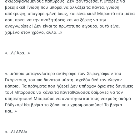
σκωροφαγωμένους παπύρους! Δεν φαντάζεσαι τι μπορείς να
βρεις εκεί! Γνώση που μπορεί να αλλάξει τα πάντα, γνώση
απόκρυφη, απαγορευμένη ίσως, και είναι εκεί! Μπροστά στα μάτια
σου, αρκεί να την αναζητήσεις και να ξέρεις να την
αναγνωρίσεις! Δεν είναι το πρωτότυπο σίγουρα, αυτό είναι
χαμένο στον χρόνο, αλλά...»
«...Λι`Άρα...»
«...κάποιο μεταγενέστερο αντίγραφο των Χειρογράφων του
Γκόρντουρ, του πιο δυνατού μύστη, σχεδόν θεό τον έλεγαν
κάποιοι! Τα πράγματα που ήξερε! Δεν υπήρχαν όρια στις δυνάμεις
του! Μπορούσε να κάνει τα πάντα!Καλούσε δαίμονες να τον
υπηρετήσουν! Μπορούσε να αναστήσει και τους νεκρούς ακόμα
Ρόθγκαρ! Και βρήκα το ξόρκι που χρησιμοποιούσε! Το βρήκα
και...»
«...ΛΙ ΑΡΑ!»