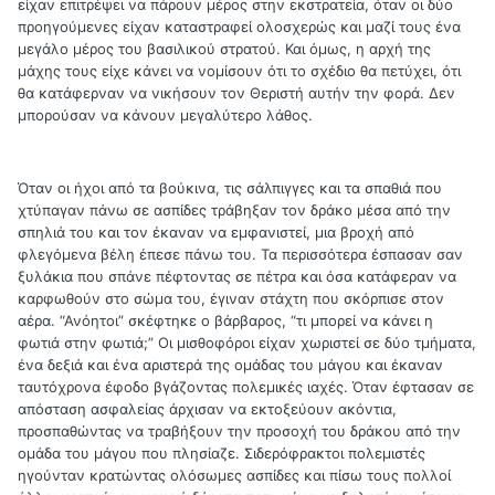
είχαν επιτρέψει να πάρουν μέρος στην εκστρατεία, όταν οι δύο
προηγούμενες είχαν καταστραφεί ολοσχερώς και μαζί τους ένα
μεγάλο μέρος του βασιλικού στρατού. Και όμως, η αρχή της
μάχης τους είχε κάνει να νομίσουν ότι το σχέδιο θα πετύχει, ότι
θα κατάφερναν να νικήσουν τον Θεριστή αυτήν την φορά. Δεν
μπορούσαν να κάνουν μεγαλύτερο λάθος.
Όταν οι ήχοι από τα βούκινα, τις σάλπιγγες και τα σπαθιά που
χτύπαγαν πάνω σε ασπίδες τράβηξαν τον δράκο μέσα από την
σπηλιά του και τον έκαναν να εμφανιστεί, μια βροχή από
φλεγόμενα βέλη έπεσε πάνω του. Τα περισσότερα έσπασαν σαν
ξυλάκια που σπάνε πέφτοντας σε πέτρα και όσα κατάφεραν να
καρφωθούν στο σώμα του, έγιναν στάχτη που σκόρπισε στον
αέρα. “Ανόητοι” σκέφτηκε ο βάρβαρος, “τι μπορεί να κάνει η
φωτιά στην φωτιά;” Οι μισθοφόροι είχαν χωριστεί σε δύο τμήματα,
ένα δεξιά και ένα αριστερά της ομάδας του μάγου και έκαναν
ταυτόχρονα έφοδο βγάζοντας πολεμικές ιαχές. Όταν έφτασαν σε
απόσταση ασφαλείας άρχισαν να εκτοξεύουν ακόντια,
προσπαθώντας να τραβήξουν την προσοχή του δράκου από την
ομάδα του μάγου που πλησίαζε. Σιδερόφρακτοι πολεμιστές
ηγούνταν κρατώντας ολόσωμες ασπίδες και πίσω τους πολλοί