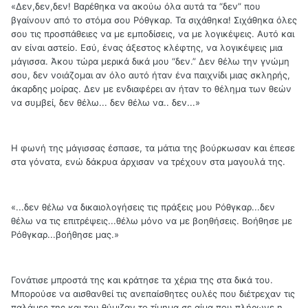
«Δεν,δεν,δεν! Βαρέθηκα να ακούω όλα αυτά τα “δεν” που
βγαίνουν από το στόμα σου Ρόθγκαρ. Τα σιχάθηκα! Σιχάθηκα όλες
σου τις προσπάθειες να με εμποδίσεις, να με λογικέψεις. Αυτό και
αν είναι αστείο. Εσύ, ένας άξεστος κλέφτης, να λογικέψεις μια
μάγισσα. Άκου τώρα μερικά δικά μου “δεν.” Δεν θέλω την γνώμη
σου, δεν νοιάζομαι αν όλο αυτό ήταν ένα παιχνίδι μιας σκληρής,
άκαρδης μοίρας. Δεν με ενδιαφέρει αν ήταν το θέλημα των θεών
να συμβεί, δεν θέλω... δεν θέλω να.. δεν...»
Η φωνή της μάγισσας έσπασε, τα μάτια της βούρκωσαν και έπεσε
στα γόνατα, ενώ δάκρυα άρχισαν να τρέχουν στα μαγουλά της.
«...δεν θέλω να δικαιολογήσεις τις πράξεις μου Ρόθγκαρ...δεν
θέλω να τις επιτρέψεις...θέλω μόνο να με βοηθήσεις. Βοήθησε με
Ρόθγκαρ...βοήθησε μας.»
Γονάτισε μπροστά της και κράτησε τα χέρια της στα δικά του.
Μπορούσε να αισθανθεί τις ανεπαίσθητες ουλές που διέτρεχαν τις
παλάμες της και του θύμιζαν το τίμημα σε αίμα που πλήρωνε η