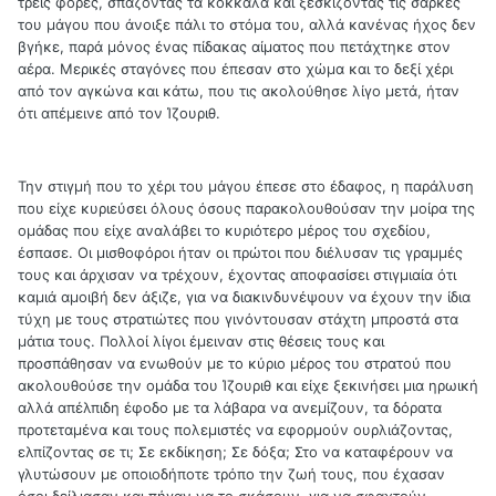
τρεις φορές, σπάζοντας τα κόκκαλα και ξεσκίζοντας τις σάρκες
του μάγου που άνοιξε πάλι το στόμα του, αλλά κανένας ήχος δεν
βγήκε, παρά μόνος ένας πίδακας αίματος που πετάχτηκε στον
αέρα. Μερικές σταγόνες που έπεσαν στο χώμα και το δεξί χέρι
από τον αγκώνα και κάτω, που τις ακολούθησε λίγο μετά, ήταν
ότι απέμεινε από τον Ίζουριθ.
Την στιγμή που το χέρι του μάγου έπεσε στο έδαφος, η παράλυση
που είχε κυριεύσει όλους όσους παρακολουθούσαν την μοίρα της
ομάδας που είχε αναλάβει το κυριότερο μέρος του σχεδίου,
έσπασε. Οι μισθοφόροι ήταν οι πρώτοι που διέλυσαν τις γραμμές
τους και άρχισαν να τρέχουν, έχοντας αποφασίσει στιγμιαία ότι
καμιά αμοιβή δεν άξιζε, για να διακινδυνέψουν να έχουν την ίδια
τύχη με τους στρατιώτες που γινόντουσαν στάχτη μπροστά στα
μάτια τους. Πολλοί λίγοι έμειναν στις θέσεις τους και
προσπάθησαν να ενωθούν με το κύριο μέρος του στρατού που
ακολουθούσε την ομάδα του Ίζουριθ και είχε ξεκινήσει μια ηρωική
αλλά απέλπιδη έφοδο με τα λάβαρα να ανεμίζουν, τα δόρατα
προτεταμένα και τους πολεμιστές να εφορμούν ουρλιάζοντας,
ελπίζοντας σε τι; Σε εκδίκηση; Σε δόξα; Στο να καταφέρουν να
γλυτώσουν με οποιοδήποτε τρόπο την ζωή τους, που έχασαν
όσοι δείλιασαν και πήγαν να το σκάσουν, για να σφαχτούν