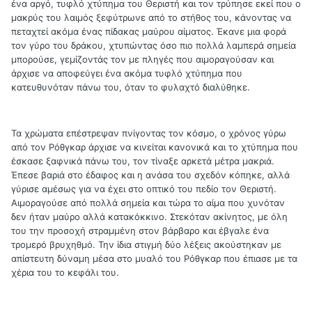
ένα αργό, τυφλό χτύπημα του Θεριστή και τον τρύπησε εκεί που ο
μακρύς του λαιμός ξεφύτρωνε από το στήθος του, κάνοντας να
πεταχτεί ακόμα ένας πίδακας μαύρου αίματος. Έκανε μια φορά
τον γύρο του δράκου, χτυπώντας όσο πιο πολλά λαμπερά σημεία
μπορούσε, γεμίζοντάς τον με πληγές που αιμοραγούσαν και
άρχισε να αποφεύγει ένα ακόμα τυφλό χτύπημα που
κατευθυνόταν πάνω του, όταν το φυλαχτό διαλύθηκε.
Τα χρώματα επέστρεψαν πνίγοντας τον κόσμο, ο χρόνος γύρω
από τον Ρόθγκαρ άρχισε να κινείται κανονικά και το χτύπημα που
έσκασε ξαφνικά πάνω του, τον τίναξε αρκετά μέτρα μακριά.
Έπεσε βαριά στο έδαφος και η ανάσα του σχεδόν κόπηκε, αλλά
γύρισε αμέσως για να έχει στο οπτικό του πεδίο τον Θεριστή.
Αιμοραγούσε από πολλά σημεία και τώρα το αίμα που χυνόταν
δεν ήταν μαύρο αλλά κατακόκκινο. Στεκόταν ακίνητος, με όλη
του την προσοχή στραμμένη στον βάρβαρο και έβγαλε ένα
τρομερό βρυχηθμό. Την ίδια στιγμή δύο λέξεις ακούστηκαν με
απίστευτη δύναμη μέσα στο μυαλό του Ρόθγκαρ που έπιασε με τα
χέρια του το κεφάλι του.