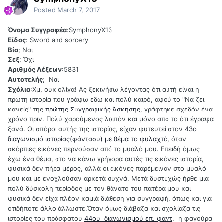
Posted
March 7, 2017
Όνομα Συγγραφέα
:SymphonyX13
Είδος
: Sword and sorcery
Βία
; Ναι
Σεξ
; Όχι
Αριθμός Λέξεων
:5831
Αυτοτελής
; Ναι
Σχόλια
:Χμ, ουκ ολίγα! Ας ξεκινήσω λέγοντας ότι αυτή είναι η
πρώτη ιστορία που γράφω εδω και πολύ καιρό, αφού το "Να ζει
κανείς" της
πρώτης Συγγραφικής Άσκησης
, γράφτηκε σχεδόν ένα
χρόνο πριν. Πολύ χαρούμενος λοιπόν και μόνο από το ότι έγραψα
ξανά. Οι σπόροι αυτής της ιστορίας, είχαν φυτευτεί στον
43ο
διαγωνισμό ιστορίας(φάντασυ) με θέμα το φυλαχτό
, όταν
σκόρπιες εικόνες περνούσαν από το μυαλό μου. Επειδή όμως
έχω ένα θέμα, στο να κάνω γρήγορα αυτές τις εικόνες ιστορία,
φυσικά δεν πήρα μέρος, αλλά οι εικόνες παρέμειναν στο μυαλό
μου και με ενοχλούσαν αρκετά συχνά. Μετά δυστυχώς ήρθε μια
πολύ δύσκολη περίοδος με τον θάνατο του πατέρα μου και
φυσικά δεν είχα πλέον καμιά διάθεση για συγγραφή, όπως και για
οτιδήποτε άλλο άλλωστε.Όταν όμως διάβαζα και σχολίαζα τις
ιστορίες του πρόσφατου
44ου διαγωνισμού επ. φαντ
. η φαγούρα