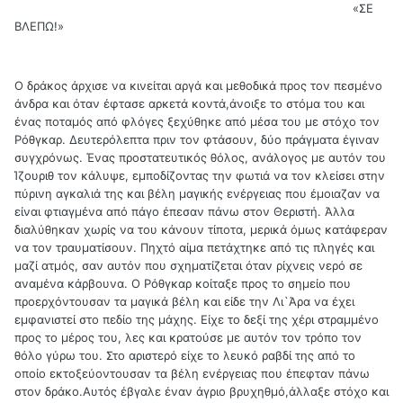
«ΣΕ
ΒΛΕΠΩ!»
Ο δράκος άρχισε να κινείται αργά και μεθοδικά προς τον πεσμένο
άνδρα και όταν έφτασε αρκετά κοντά,άνοιξε το στόμα του και
ένας ποταμός από φλόγες ξεχύθηκε από μέσα του με στόχο τον
Ρόθγκαρ. Δευτερόλεπτα πριν τον φτάσουν, δύο πράγματα έγιναν
συγχρόνως. Ένας προστατευτικός θόλος, ανάλογος με αυτόν του
Ίζουριθ τον κάλυψε, εμποδίζοντας την φωτιά να τον κλείσει στην
πύρινη αγκαλιά της και βέλη μαγικής ενέργειας που έμοιαζαν να
είναι φτιαγμένα από πάγο έπεσαν πάνω στον Θεριστή. Άλλα
διαλύθηκαν χωρίς να του κάνουν τίποτα, μερικά όμως κατάφεραν
να τον τραυματίσουν. Πηχτό αίμα πετάχτηκε από τις πληγές και
μαζί ατμός, σαν αυτόν που σχηματίζεται όταν ρίχνεις νερό σε
αναμένα κάρβουνα. Ο Ρόθγκαρ κοίταξε προς το σημείο που
προερχόντουσαν τα μαγικά βέλη και είδε την Λι`Άρα να έχει
εμφανιστεί στο πεδίο της μάχης. Είχε το δεξί της χέρι στραμμένο
προς το μέρος του, λες και κρατούσε με αυτόν τον τρόπο τον
θόλο γύρω του. Στο αριστερό είχε το λευκό ραβδί της από το
οποίο εκτοξεύοντουσαν τα βέλη ενέργειας που έπεφταν πάνω
στον δράκο.Αυτός έβγαλε έναν άγριο βρυχηθμό,άλλαξε στόχο και