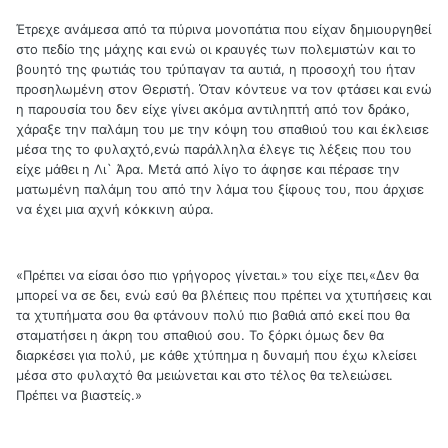
Έτρεχε ανάμεσα από τα πύρινα μονοπάτια που είχαν δημιουργηθεί
στο πεδίο της μάχης και ενώ οι κραυγές των πολεμιστών και το
βουητό της φωτιάς του τρύπαγαν τα αυτιά, η προσοχή του ήταν
προσηλωμένη στον Θεριστή. Όταν κόντευε να τον φτάσει και ενώ
η παρουσία του δεν είχε γίνει ακόμα αντιληπτή από τον δράκο,
χάραξε την παλάμη του με την κόψη του σπαθιού του και έκλεισε
μέσα της το φυλαχτό,ενώ παράλληλα έλεγε τις λέξεις που του
είχε μάθει η Λι` Άρα. Μετά από λίγο το άφησε και πέρασε την
ματωμένη παλάμη του από την λάμα του ξίφους του, που άρχισε
να έχει μια αχνή κόκκινη αύρα.
«Πρέπει να είσαι όσο πιο γρήγορος γίνεται.» του είχε πει,«Δεν θα
μπορεί να σε δει, ενώ εσύ θα βλέπεις που πρέπει να χτυπήσεις και
τα χτυπήματα σου θα φτάνουν πολύ πιο βαθιά από εκεί που θα
σταματήσει η άκρη του σπαθιού σου. Το ξόρκι όμως δεν θα
διαρκέσει για πολύ, με κάθε χτύπημα η δυναμή που έχω κλείσει
μέσα στο φυλαχτό θα μειώνεται και στο τέλος θα τελειώσει.
Πρέπει να βιαστείς.»