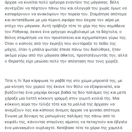
άρχισε να κινείται πολύ γρήγορα εναντίον της μάγισσας. Βέλη
συνέχιζαν να πέφτουν πάνω του και ολογυρά του χωρίς όμως να
καταφέρνουν να ανακόψουν την πορεία του. Σταμάτησε απότομα
και ανταπέδωσε με μια πύρινη σφαίρα που έσχισε τον αέρα με
στόχο την μάγισσα. Αυτή τράβηξε τότε το χέρι της που σημάδευε
τον Ρόθγκαρ, έκανε ένα γρήγορο συμβολισμό με τα δάχτυλα, ο
θόλος σταμάτησε να τον προστατεύει και σχηματίστηκε γύρω της.
Όταν ο καπνός από την έκρηξη που συντάραξε το πεδίο της
μάχης, όταν η μπάλα φωτιάς έπεσε πάνω του διαλύθηκε, ήταν
ακόμα γύρω από την μάγισσα άθικτος, προστατέυωντάς την, αλλά
ο Θεριστής είχε μειώσει πολύ την απόσταση που τους χώριζε.
Τότε η Λι`Άρα κάρφωσε το ραβδί της στο χώμα μπροστά της, με
μια κίνηση του χεριού της έκανε τον θόλο να εξαφανιστεί, και
βγάζοντας ένα μαχαίρι έκοψε βαθιά τις δύο παλάμες της και μετά
χάραξε μια λεπτή κόκκινη γραμμή στην γυμνή κοιλιά της. Μια
κόκκινη αύρα την τύλιξε τότε και τα μαλλιά της άρχισαν να
ανεμίζουν λες και κάποιος άνεμος άρχισε να φυσάει απότομα.
Ένωσε με δύναμη τις ματωμένες παλάμες της πάνω από το
κεφάλι της, κάνοντας σταγόνες αίματος να πεταχτούν και έβγαλε
ένα μανιασμένο ουρλιαχτό. Κατέβασε τότε τα χέρια της χαμηλά