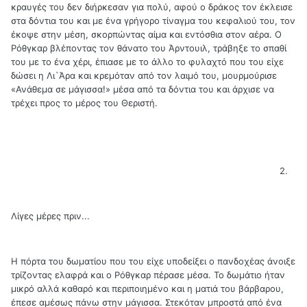
κραυγές του δεν διήρκεσαν για πολύ, αφού ο δράκος τον έκλεισε
στα δόντια του και με ένα γρήγορο τίναγμα του κεφαλιού του, τον
έκοψε στην μέση, σκορπώντας αίμα και εντόσθια στον αέρα. Ο
Ρόθγκαρ βλέποντας τον θάνατο του Άρντουιλ, τράβηξε το σπαθί
του με το ένα χέρι, έπιασε με το άλλο το φυλαχτό που του είχε
δώσει η Λι`Άρα και κρεμόταν από τον λαιμό του, μουρμούρισε
«Ανάθεμα σε μάγισσα!» μέσα από τα δόντια του και άρχισε να
τρέχει προς το μέρος του Θεριστή.
2.
Λίγες μέρες πριν...
Η πόρτα του δωματίου που του είχε υποδείξει ο πανδοχέας άνοιξε
τρίζοντας ελαφρά και ο Ρόθγκαρ πέρασε μέσα. Το δωμάτιο ήταν
μικρό αλλά καθαρό και περιποιημένο και η ματιά του βάρβαρου,
έπεσε αμέσως πάνω στην μάγισσα. Στεκόταν μπροστά από ένα