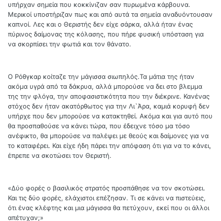
υπήρχαν σημεία που κοκκίνιζαν σαν πυρωμένα κάρβουνα.
Μερικοί υποστήριζαν πως και από αυτά τα σημεία αναδυόντουσαν
καπνοί. Λες και ο Θεριστής δεν είχε σάρκα, αλλά ήταν ένας
πύρινος δαίμονας της κόλασης, που πήρε φυσική υπόσταση για
να σκορπίσει την φωτιά και τον θάνατο.
Ο Ρόθγκαρ κοίταζε την μάγισσα σιωπηλός.Τα μάτια της ήταν
ακόμα υγρά από τα δάκρυα, αλλά μπορούσε να δει στο βλεμμα
της την φλόγα, την αποφασιστικότητα που την διέκρινε. Κανένας
στόχος δεν ήταν ακατόρθωτος για την Λι`Άρα, καμιά κορυφή δεν
υπήρχε που δεν μπορούσε να κατακτηθεί. Ακόμα και για αυτό που
θα προσπαθούσε να κάνει τώρα, που έδειχνε τόσο μα τόσο
ανέφικτο, θα μπορούσε να παλέψει με θεούς και δαίμονες για να
το καταφέρει. Και είχε ήδη πάρει την απόφαση ότι για να το κάνει,
έπρεπε να σκοτώσει τον Θεριστή.
«Δύο φορές ο βασιλικός στρατός προσπάθησε να τον σκοτώσει.
Και τις δύο φορές, ελάχιστοι επέζησαν. Τι σε κάνει να πιστεύεις,
ότι ένας κλέφτης και μια μάγισσα θα πετύχουν, εκεί που οι άλλοι
απέτυχαν;»