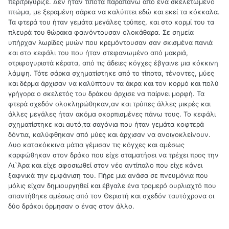
περιτριγύριζε. Δεν ήταν τίποτα παραπάνω από ένα σκελετωμένο
πτώμα, με ξεραμένη σάρκα να καλύπτει εδώ και εκεί τα κόκκαλα.
Τα φτερά του ήταν γεμάτα μεγάλες τρύπες, και στο κορμί του τα
πλευρά του θώρακα φαινόντουσαν ολοκάθαρα. Σε σημεία
υπήρχαν λωρίδες μυών που κρεμόντουσαν σαν σκισμένα πανιά
και στο κεφάλι του που ήταν στεφανωμένο από μακριά,
στριφογυριστά κέρατα, από τις άδειες κόγχες έβγαινε μια κόκκινη
λάμψη. Τότε σάρκα σχηματίστηκε από το τίποτα, τένοντες, μύες
και δέρμα άρχισαν να καλύπτουν τα άκρα και τον κορμό και πολύ
γρήγορα ο σκελετός του δράκου άρχισε να παίρνει μορφή. Τα
φτερά σχεδόν ολοκληρώθηκαν,αν και τρύπες άλλες μικρές και
άλλες μεγάλες ήταν ακόμα σκορπισμένες πάνω τους. Το κεφάλι
σχηματίστηκε και αυτό,τα σαγόνια που ήταν γεμάτα κοφτερά
δόντια, καλύφθηκαν από μύες και άρχισαν να ανοιγοκλείνουν.
Δυο κατακόκκινα μάτια γέμισαν τις κόγχες και αμέσως
καρφώθηκαν στον δράκο που είχε σταματήσει να τρέχει προς την
Λι`Άρα και είχε αφοσιωθεί στον νέο αντίπαλο που είχε κάνει
ξαφνικά την εμφάνιση του. Πήρε μια ανάσα σε πνευμόνια που
μόλις είχαν δημιουργηθεί και έβγαλε ένα τρομερό ουρλιαχτό που
απαντήθηκε αμέσως από τον Θεριστή και σχεδόν ταυτόχρονα οι
δύο δράκοι όρμησαν ο ένας στον άλλο.