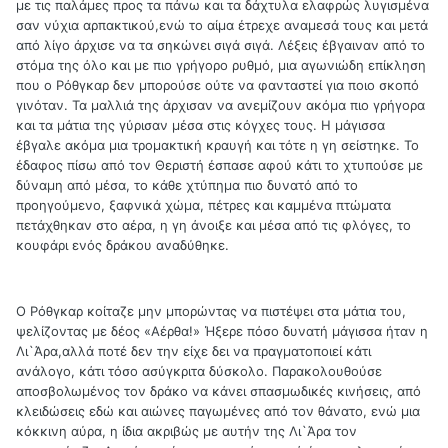
με τις παλάμες προς τα πάνω και τα δάχτυλα ελαφρώς λυγισμένα
σαν νύχια αρπακτικού,ενώ το αίμα έτρεχε αναμεσά τους και μετά
από λίγο άρχισε να τα σηκώνει σιγά σιγά. Λέξεις έβγαιναν από το
στόμα της όλο και με πιο γρήγορο ρυθμό, μια αγωνιώδη επίκληση
που ο Ρόθγκαρ δεν μπορούσε ούτε να φανταστεί για ποιο σκοπό
γινόταν. Τα μαλλιά της άρχισαν να ανεμίζουν ακόμα πιο γρήγορα
και τα μάτια της γύρισαν μέσα στις κόγχες τους. Η μάγισσα
έβγαλε ακόμα μια τρομακτική κραυγή και τότε η γη σείστηκε. Το
έδαφος πίσω από τον Θεριστή έσπασε αφού κάτι το χτυπούσε με
δύναμη από μέσα, το κάθε χτύπημα πιο δυνατό από το
προηγούμενο, ξαφνικά χώμα, πέτρες και καμμένα πτώματα
πετάχθηκαν στο αέρα, η γη άνοιξε και μέσα από τις φλόγες, το
κουφάρι ενός δράκου αναδύθηκε.
Ο Ρόθγκαρ κοίταζε μην μπορώντας να πιστέψει στα μάτια του,
ψελίζοντας με δέος «Αέρθα!» Ήξερε πόσο δυνατή μάγισσα ήταν η
Λι`Άρα,αλλά ποτέ δεν την είχε δει να πραγματοποιεί κάτι
ανάλογο, κάτι τόσο ασύγκριτα δύσκολο. Παρακολουθούσε
αποσβολωμένος τον δράκο να κάνει σπασμωδικές κινήσεις, από
κλειδώσεις εδώ και αιώνες παγωμένες από τον θάνατο, ενώ μια
κόκκινη αύρα, η ίδια ακριβώς με αυτήν της Λι`Άρα τον