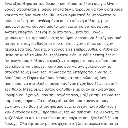
βγει έξω. Η φωτιά του δράκου επηρέασε το ξόρκι και για λίγο ο
θόλος σφραγίστηκε, αφού τίποτα δεν μπορούσε να τον διαπεράσει
και από τις δύο πλευρές. Για μερικά εφιαλτικά δευτερόλεπτα οι
πολεμιστές ήταν παγιδευμένοι σε μια πύρινη κόλαση, μην
μπορώντας να κάνουν απολύτως τίποτα για να γλυτώσουν.
Άντρες έπεφταν φλεγόμενοι στα τοιχώματα του θόλου
χτυπώντας τα, προσπαθώντας να βρουν τρόπο να ξεφύγουν από
αυτήν την παγίδα θανάτου που οι ίδιοι είχαν στήσει και είχαν
πέσει μέσα της. Λες και ο χρόνος είχε επιβρανθυθεί, ο Ρόθγκαρ
μέσα σε αυτά τα λίγα δευτερόλεπτα είδε με κάθε λεπτομέρεια
άντρες να ουρλιάζουν εκφράζοντας αφόρητο πόνο, πόνο που
δεν έπρεπε να υπάρχει, και κάποιους να ανοιγοκλείνουν τα
στοματά τους μιλώντας. Φώναζαν τις μητέρες τους να τους
βοηθήσουν; Παρακαλούσαν θεούς να τους σώσουν; Δεν
μπορούσε να καταλάβει, αφού κανένας ήχος δεν ξέφευγε από
τον θόλο. Μετά όμως αυτός διαλύθηκε με έναν εκκωφαντικό
θόρυβο και ήχοι γέμισαν την ατμόσφαιρα, μαζί με την τσίκνα της
καμμένης σάρκας.Τα ουρλιαχτά αυτών που καιγόντουσαν
ζωντανοί, το βουητό της φωτιάς ενώ έτρεχαν πανικόβλητοι ή
κυλιόντουσαν κάτω, προσπαθώντας να σβήσουν τις φλόγες, το
τριζοβόλισμα και το τσιτσίρισμα της σάρκας που ξεφλούδιζε και
έσκαγε. Όλα έφτασαν με ανατριχιαστική λεπτομέρεια στα αυτιά