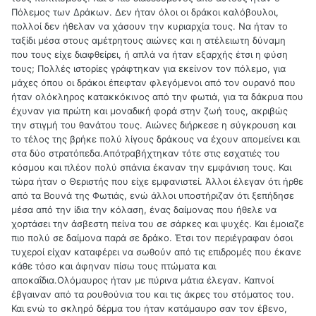
Πόλεμος των Δράκων. Δεν ήταν όλοι οι δράκοι καλόβουλοι,
πολλοί δεν ήθελαν να χάσουν την κυριαρχία τους. Να ήταν το
ταξίδι μέσα στους αμέτρητους αιώνες και η ατέλειωτη δύναμη
που τους είχε διαφθείρει, ή απλά να ήταν εξαρχής έτσι η φύση
τους; Πολλές ιστορίες γράφτηκαν για εκείνον τον πόλεμο, για
μάχες όπου οι δράκοι έπεφταν φλεγόμενοι από τον ουρανό που
ήταν ολόκληρος κατακκόκινος από την φωτιά, για τα δάκρυα που
έχυναν για πρώτη και μοναδική φορά στην ζωή τους, ακριβώς
την στιγμή του θανάτου τους. Αιώνες διήρκεσε η σύγκρουση και
το τέλος της βρήκε πολύ λίγους δράκους να έχουν απομείνει και
στα δύο στρατόπεδα.Απότραβήχτηκαν τότε στις εσχατιές του
κόσμου και πλέον πολύ σπάνια έκαναν την εμφάνιση τους. Και
τώρα ήταν ο Θεριστής που είχε εμφανιστεί. Άλλοι έλεγαν ότι ήρθε
από τα Βουνά της Φωτιάς, ενώ άλλοι υποστήριζαν ότι ξεπήδησε
μέσα από την ίδια την κόλαση, ένας δαίμονας που ήθελε να
χορτάσει την άσβεστη πείνα του σε σάρκες και ψυχές. Και έμοιαζε
πιο πολύ σε δαίμονα παρά σε δράκο. Έτσι τον περιέγραφαν όσοι
τυχεροί είχαν καταφέρει να σωθούν από τις επιδρομές που έκανε
κάθε τόσο και άφηναν πίσω τους πτώματα και
αποκαΐδια.Ολόμαυρος ήταν με πύρινα μάτια έλεγαν. Καπνοί
έβγαιναν από τα ρουθούνια του και τις άκρες του στόματος του.
Και ενώ το σκληρό δέρμα του ήταν κατάμαυρο σαν τον έβενο,