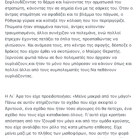
ξεφλουδίζοντας το δέρμα και λιώνοντας την αρματωσιά του
στρατιώτη, κάνοντας την σε σημεία ένα με τις σάρκες του.΄Οταν ο
άντρας σταμάτησε να σφαδάζει και το βλέμμα του πάγωσε, ο
Ρόθγκαρ γύρισε και κοίταξε την κόλαση που τον περιτριγύριζε.
Πτώματα ήταν σπαρμένα παντού, άντρες κοίτονταν
τραυματισμένοι, άλλοι συνέχιζαν να πολεμάνε, ενώ πολλοί
έτρεχαν έχοντας πετάξει τα όπλα τους, προσπαθώντας να
γλιτώσουν. Και ανάμεσα τους, στο κέντρο της σφαγής, δέσποζε ο
δράκος που είχαν έρθει να σκοτώσουν, ο Μαύρος Θεριστής.
Ξερνούσε φωτιά πάνω σε δυο πολεμιστές που άρχισαν να
ουρλιάζουν,και ήταν το μόνο που μπόρεσαν να κάνουν όπως και
πολλοί άλλοι από τους συμπολεμιστές τους.Να πεθάνουν
ουρλιάζοντας.
Η Λι` Άρα τον είχε προειδοποιήσει: «Μείνε μακριά από τον μάγο!»
Πάνω σε αυτόν στηρίζονταν το σχέδιο που είχε σκεφτεί ο
Άρντουιλ, ένα σχέδιο που ήταν τόσο σίγουρος ότι θα πετύχει, ένα
σχέδιο που τους είχε καταδικάσει όλους. Γι`αυτό είχε κρατήσει
απόσταση από τον Ίζουριθ τον μάγο και από την ομάδα κρούσης,
που είχε αναλάβει τον ρόλο της κατα μέτωπο επίθεσης. Είχε
μείνει μαζί με το πλήθος των μισθοφόρων, που αυτήν την φορά