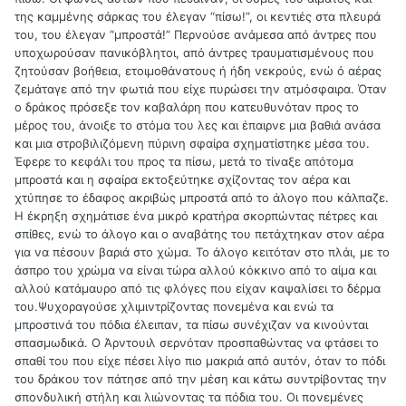
της καμμένης σάρκας του έλεγαν “πίσω!”, οι κεντιές στα πλευρά
του, του έλεγαν “μπροστά!” Περνούσε ανάμεσα από άντρες που
υποχωρούσαν πανικόβλητοι, από άντρες τραυματισμένους που
ζητούσαν βοήθεια, ετοιμοθάνατους ή ήδη νεκρούς, ενώ ό αέρας
ζεμάταγε από την φωτιά που είχε πυρώσει την ατμόσφαιρα. Όταν
ο δράκος πρόσεξε τον καβαλάρη που κατευθυνόταν προς το
μέρος του, άνοιξε το στόμα του λες και έπαιρνε μια βαθιά ανάσα
και μια στροβιλιζόμενη πύρινη σφαίρα σχηματίστηκε μέσα του.
Έφερε το κεφάλι του προς τα πίσω, μετά το τίναξε απότομα
μπροστά και η σφαίρα εκτοξεύτηκε σχίζοντας τον αέρα και
χτύπησε το έδαφος ακριβώς μπροστά από το άλογο που κάλπαζε.
Η έκρηξη σχημάτισε ένα μικρό κρατήρα σκορπώντας πέτρες και
σπίθες, ενώ το άλογο και ο αναβάτης του πετάχτηκαν στον αέρα
για να πέσουν βαριά στο χώμα. Το άλογο κειτόταν στο πλάι, με το
άσπρο του χρώμα να είναι τώρα αλλού κόκκινο από το αίμα και
αλλού κατάμαυρο από τις φλόγες που είχαν καψαλίσει το δέρμα
του.Ψυχοραγούσε χλιμιντρίζοντας πονεμένα και ενώ τα
μπροστινά του πόδια έλειπαν, τα πίσω συνέχιζαν να κινούνται
σπασμωδικά. Ο Άρντουιλ σερνόταν προσπαθώντας να φτάσει το
σπαθί του που είχε πέσει λίγο πιο μακριά από αυτόν, όταν το πόδι
του δράκου τον πάτησε από την μέση και κάτω συντρίβοντας την
σπονδυλική στήλη και λιώνοντας τα πόδια του. Οι πονεμένες