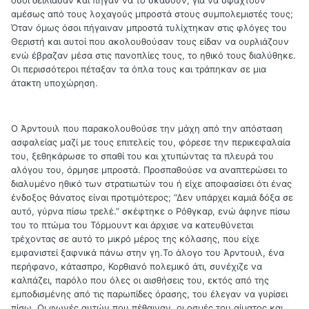
αμέσως από τους λοχαγούς μπροστά στους συμπολεμιστές τους;
Όταν όμως όσοι πήγαιναν μπροστά τυλίχτηκαν στις φλόγες του
Θεριστή και αυτοί που ακολουθούσαν τους είδαν να ουρλιάζουν
ενώ έβραζαν μέσα στις πανοπλίες τους, το ηθικό τους διαλύθηκε.
Οι περισσότεροι πέταξαν τα όπλα τους και τράπηκαν σε μια
άτακτη υποχώρηση.
Ο Άρντουιλ που παρακολουθούσε την μάχη από την απόσταση
ασφαλείας μαζί με τους επιτελείς του, φόρεσε την περικεφαλαία
του, ξεθηκάρωσε το σπαθί του και χτυπώντας τα πλευρά του
αλόγου του, όρμησε μπροστά. Προσπαθούσε να αναπτερώσει το
διαλυμένο ηθικό των στρατιωτών του ή είχε αποφασίσει ότι ένας
ένδοξος θάνατος είναι προτιμότερος; “Δεν υπάρχει καμιά δόξα σε
αυτό, γύρνα πίσω τρελέ.” σκέφτηκε ο Ρόθγκαρ, ενώ άφηνε πίσω
του το πτώμα του Τόρμουντ και άρχισε να κατευθύνεται
τρέχοντας σε αυτό το μικρό μέρος της κόλασης, που είχε
εμφανιστεί ξαφνικά πάνω στην γη.Το άλογο του Άρντουιλ, ένα
περήφανο, κάτασπρο, Κορθιανό πολεμικό άτι, συνέχιζε να
καλπάζει, παρόλο που όλες οι αισθήσεις του, εκτός από της
εμποδισμένης από τις παρωπίδες όρασης, του έλεγαν να γυρίσει
πίσω. Οι φωνές αυτών που πέθαιναν, οι οσμές του αίματος και