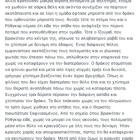
άλλοι κρατούσαν μακριά δόρατα,ποτισμένα με δηλητήριο, έτοιμα
να χωθούν σε σάρκα.Βέλη και ακόντια συνέχιζαν να πέφτουν
ακατάπαυστα και σε λίγο η ομάδα έφτασε μπροστά από τον δράκο
που ορθονώταν μπροστά τους. Άνοιξε τότε το στόμα του και ο
Ρόθγκαρ νόμισε ότι είδε την σπίθα που ανάφλεξε τον πύρινο
ποταμό που κατευθήνθηκε στην ομάδα. Τότε ο Ίζουριθ, που
βρισκόταν στο κέντρο της, σήκωσε το αλαβάστρινο ραβδί του και
το χτύπησε με δύναμη στο έδαφος. Ένας διάφανος θόλος
εμφανίστηκε σκεπάζοντας τους πολεμιστές και οι γλώσσες
φωτιάς που έπεσαν πάνω του, απλώθηκαν στην επιφανειά του
χωρίς να καταφέρουν να την διαπεράσουν. Ο δράκος σταμάτησε
να φτύνει φωτιά και μετά από λίγες στιγμές έριξε ένα δυνατό,
γρήγορο χτύπημα βγάζοντας έναν άγριο βρυχηθμό. Όπως οι
φλόγες που δεν είχαν διαπεράσει τον θόλο έτσι και το χτύπημα
του Θεριστή αναπήδησε πάνω του χωρίς να καταφέρει τίποτα.
Συγχρόνως τρία δόρατα πέρασαν την διάφανη ασπίδα και
χτύπησαν τον δράκο. Τα δύο τσάκισαν χωρίς να τον πληγώσουν
το τρίτο όμως χώθηκε στο στήθος του, και ο Θεριστής
πισωπάτησε ξαφνιασμένος. Από το σημείο όπου βρισκόταν ο
Ρόθγκαρ είδε, χωρίς να μπορεί να τους ακούσει, τους πολεμιστές
μέσα στον θόλο να κραυγάζουν με όλη τους την δύναμη. Ήταν
κραυγές χαράς και αποφασιστικότητας, πίστης ότι θα κατάφερναν
να σκοτώσουν τον δράκο. Μετά από λίγο όμως οι κραυγές χαράς