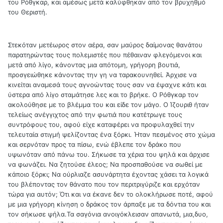
του Ρόθγκαρ, και αμέσως μετά καλύφθηκαν από τον βρυχηθμό
του Θεριστή.
Στεκόταν μετέωρος στον αέρα, σαν μαύρος δαίμονας θανάτου
παρατηρώντας τους πολεμιστές που πέθαιναν φλεγόμενοι και
μετά από λίγο, κάνοντας μια απότομη, γρήγορη βουτιά,
προσγειώθηκε κάνοντας την γη να ταρακουνηθεί. Άρχισε να
κινείται αναμεσά τους αγνοώντας τους σαν να έψαχνε κάτι και
ύστερα από λίγο σταμάτησε λες και το βρήκε. Ο Ρόθγκαρ τον
ακολούθησε με το βλέμμα του και είδε τον μάγο. Ο Ίζουριθ ήταν
τελείως ανέγγιχτος από την φωτιά που κατέτρωγε τους
συντρόφους του, αφού είχε καταφέρει να προφυλαχθεί την
τελευταία στιγμή ψελίζοντας ένα ξόρκι. Ήταν πεσμένος στο χώμα
και σερνόταν προς τα πίσω, ενώ έβλεπε τον δράκο που
υψωνόταν από πάνω του. Σήκωσε τα χέρια του ψηλά και άρχισε
να φωνάζει. Να ζητούσε έλεος; Να προσπαθούσε να σωθεί με
κάποιο ξόρκι; Να ούρλιαζε ασυνάρτητα έχοντας χάσει τα λογικά
του βλέποντας τον θάνατο που τον περιτριγύριζε και ερχόταν
τώρα για αυτόν; Ότι και να έκανε δεν το ολοκλήρωσε ποτέ, αφού
με μια γρήγορη κίνηση ο δράκος τον άρπαξε με τα δόντια του και
τον σήκωσε ψήλα.Τα σαγόνια ανοιγόκλεισαν απανωτά, μια,δυο,