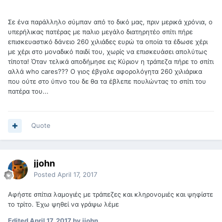
Σε ένα παράλληλο σύμπαν από το δικό μας, πριν μερικά χρόνια, ο
υπερήλικας πατέρας με παλιο μεγάλο διατηρητέο σπίτι πήρε
επισκευαστικό δάνειο 260 χιλιάδες ευρώ τα οποία τα έδωσε χέρι
με χέρι στο μοναδικό παιδί του, χωρίς να επισκευάσει απολύτως
τίποτα! Όταν τελικά αποδήμησε εις Κύριον η τράπεζα πήρε το σπίτι
αλλά who cares??? Ο γιος έβγαλε αφορολόγητα 260 χιλιάρικα
που ούτε στο ύπνο του δε θα τα έβλεπε πουλώντας το σπίτι του
πατέρα του...
Quote
jjohn
Posted
April 17, 2017
Αφήστε σπίτια λαμογιές με τράπεζες και κληρονομιές και ψηφίστε
το τρίτο. Έχω ψηθεί να γράψω λέμε
Edited
April 17, 2017
by jjohn