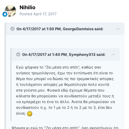
Nihilio
Posted
April 17, 2017
On 4/17/2017 at 1:50 PM, GeorgeDamtsios said:
On 4/17/2017 at 1:40 PM, SymphonyX13 said:
Εγώ ψήφισα το "Ζει μέσα στο σπίτι", καθώς σαν
γνήσιος τρομολάγνος, έχω την εντύπωση ότι είναι το
θέμα που μπορεί να δώσει τις πιο τρομακτικές ιστορίες
ή τουλάχιστον ιστορίες με θεματολογία πολύ κοντά
στα γούστα μου. Φυσικά εδώ έχουμε θέματα που
κάλιστα θα μπορούσαν να συνδιαστούν μεταξύ τους ή
να εμπεριέχει το ένα το άλλο. Άνετα θα μπορούσαν να
συνδιαστούν π.χ. το 1 με το 2 ή το 2 με το 3, έτσι δεν
είναι;
Ψήφισα κι εγώ το ''Ζει μέσα στο σπίτι'', όσο σκεφτόμουν ότι