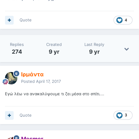
Quote
4
Replies
Created
Last Reply
274
9 yr
9 yr
Ιρμάντα
Posted
April 17, 2017
Εγώ λέω να ανακαλύψουμε τι ζει μέσα στο σπίτι....
Quote
3
Mesmer