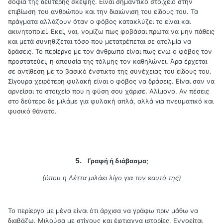
σοφία της δεύτερης σκέψης. Είναι σημαντικό στοιχείο στην
επιβίωση του ανθρώπου και την διαιώνιση του είδους του. Τα
πράγματα αλλάζουν όταν ο φόβος κατακλύζει το είναι και
ακινητοποιεί. Εκεί, ναι, νομίζω πως φοβάσαι πρώτα να μην πάθεις
και μετά συνηθίζεται τόσο που μετατρέπεται σε ατολμία να
δράσεις. Το περίεργο με τον άνθρωπο είναι πως ενώ ο φόβος τον
προστατεύει, η απουσία της τόλμης τον καθηλώνει. Άρα έρχεται
σε αντίθεση με το βασικό ένστικτο της συνέχειας του είδους του.
Σίγουρα χειρότερη φυλακή είναι ο φόβος να δράσεις. Είναι σαν να
αρνείσαι το στοιχείο που η φύση σου χάρισε. Αλίμονο. Αν πέσεις
στο δεύτερο δε μιλάμε για φυλακή απλά, αλλά για πνευματικό και
φυσικό θάνατο.
5.
Γραφή ή διάβασμα;
(όπου η Λέττα μιλάει λίγο για τον εαυτό της)
Το περίεργο με μένα είναι ότι άρχισα να γράφω πριν μάθω να
διαβάζω. Μιλούσα με στίχους και έφτιαχνα ιστορίες. Εννοείται