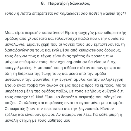
8.
Πειρατής ή δάσκαλος;
(όπου η Λέττα επιτρέπεται να καμαρώσει όσο ποθεί η καρδιά της*)
Μα... είμαι πειρατής καπετάνιος! Είμαι η αρχηγός μιας κιθαριστικής
ομάδας από γλυκύτατα και ταλαντούχα παιδιά που στην ουσία τα
μεγαλώνω. Είμαι τυχερή που οι γονείς τους μου εμπιστεύονται τη
διαπαιδαγώγησή τους και εγώ μέσα από κιθαριστικούς δρόμους,
τους δείχνω πως η τέχνη είναι ένας τρόπος έκφρασης των
μύχιων επιθυμιών τους. Δεν έχει σημασία αν θα γίνουν ή όχι
επαγγελματίες. Η μουσική και η κιθάρα στέκονται σύντροφοι σε
όλη τη διάρκεια της ζωής τους και μέσα από την ομάδα
μαθαίνουν την φροντίδα, την ευγενή άμυλα και την αλληλεγγύη.
Έτσι ο ένας τραβά τον άλλον σε μία πορεία προς τα εμπρός. Με τα
μικρότερα μέλη της ομάδας παίζω, με τους εφήβους συζητώ ό,τι
τους απασχολεί. Ναι! Είμαι μια δασκάλα-πειρατής που οδηγεί και
παίζει. Οι πλάκες και οι φάρσες είναι το αγαπημένο μου κομμάτι.
Οι πειρατές ζουν την περιπέτεια και την ξεγνοιασιά. Κάνουν
τρέλες και είναι σύντροφοι. Αν καμαρώνω λέει; Για κάθε μικρή ή
μεγάλη στιγμή με τους μαθητές μου!