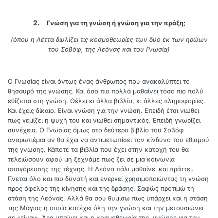
2.
Γνώση για τη γνώση ή γνώση για την πράξη;
(όπου η Λέττα διυλίζει τις κοσμοθεωρίες των δύο εκ των ηρώων
του Σοβόφ, της Λεόνας και του Γνωσία)
Ο Γνωσίας είναι όντως ένας άνθρωπος που ανακαλύπτει το
θησαυρό της γνώσης. Και όσο πιο πολλά μαθαίνει τόσο πιο πολύ
εθίζεται στη γνώση. Θέλει κι άλλα βιβλία, κι άλλες πληροφορίες.
Και έχεις δίκαιο. Είναι γνώση για την γνώση. Επειδή έτσι νιώθει
πως γεμίζει η ψυχή του και νιώθει σημαντικός. Επειδή γνωρίζει
συνέχεια. Ο Γνωσίας όμως στο δεύτερο βιβλίο του Σοβόφ
αναρωτιέμαι αν θα έχει να αντιμετωπίσει τον κίνδυνο του εθισμού
της γνώσης. Κάποτε τα βιβλία που έχει στην κατοχή του θα
τελειώσουν αφού μη ξεχνάμε πως ζει σε μια κοινωνία
απαγόρευσης της τέχνης. Η Λεόνα πάλι μαθαίνει και πράττει.
Γίνεται όλο και πιο δυνατή και ενεργεί χρησιμοποιώντας τη γνώση
προς όφελος της κίνησης και της δράσης. Σαφώς προτιμώ τη
στάση της Λεόνας. Αλλά θα σου θυμίσω πως υπάρχει και η στάση
της Μάγιας η οποία κατέχει όλη την γνώση και την μετουσιώνει
σε «είναι». Άρα μπαίνει και η κοσμοθεωρία της γνώσης για την