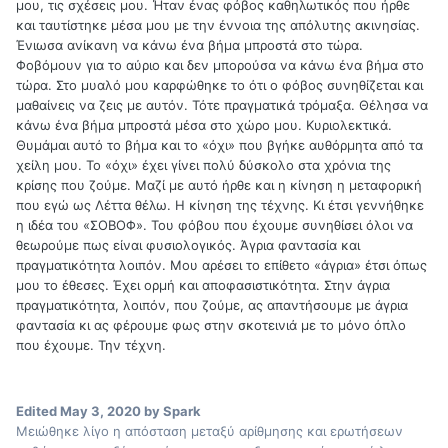
μου, τις σχέσεις μου. Ήταν ένας φόβος καθηλωτικός που ήρθε
και ταυτίστηκε μέσα μου με την έννοια της απόλυτης ακινησίας.
Ένιωσα ανίκανη να κάνω ένα βήμα μπροστά στο τώρα.
Φοβόμουν για το αύριο και δεν μπορούσα να κάνω ένα βήμα στο
τώρα. Στο μυαλό μου καρφώθηκε το ότι ο φόβος συνηθίζεται και
μαθαίνεις να ζεις με αυτόν. Τότε πραγματικά τρόμαξα. Θέλησα να
κάνω ένα βήμα μπροστά μέσα στο χώρο μου. Κυριολεκτικά.
Θυμάμαι αυτό το βήμα και το «όχι» που βγήκε αυθόρμητα από τα
χείλη μου. Το «όχι» έχει γίνει πολύ δύσκολο στα χρόνια της
κρίσης που ζούμε. Μαζί με αυτό ήρθε και η κίνηση η μεταφορική
που εγώ ως Λέττα θέλω. Η κίνηση της τέχνης. Κι έτσι γεννήθηκε
η ιδέα του «ΣΟΒΟΦ». Του φόβου που έχουμε συνηθίσει όλοι να
θεωρούμε πως είναι φυσιολογικός. Άγρια φαντασία και
πραγματικότητα λοιπόν. Μου αρέσει το επίθετο «άγρια» έτσι όπως
μου το έθεσες. Έχει ορμή και αποφασιστικότητα. Στην άγρια
πραγματικότητα, λοιπόν, που ζούμε, ας απαντήσουμε με άγρια
φαντασία κι ας φέρουμε φως στην σκοτεινιά με το μόνο όπλο
που έχουμε. Την τέχνη.
Edited
May 3, 2020
by Spark
Μειώθηκε λίγο η απόσταση μεταξύ αρίθμησης και ερωτήσεων