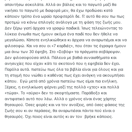
απαντήσω σοκολάτα. Αλλά αν βάλεις και το παγωτό μαζί θα
νικήσει το παγωτό με διαφορά μεν, θα έχω προδώσει κατά
κάποιον τρόπο ένα ωραίο προφιτερόλ δε. Γι’ αυτό θα σου πω πως
προτιμώ να κάνω επιλογές ανάλογα με τη φάση της ζωής μου.
Δεν ξέρω γιατί άρχισα να γραφώ παιδικά. Ίσως τελειώνοντας το
λύκειο ένιωθα πως ήμουν ακόμα ένα παιδί που δεν ήθελε να
μεγαλώσει. Κάποτε ενηλικιώθηκα κι άρχισα να αναρωτιέμαι και να
φιλοσοφώ. Και να σου οι «7 καρδιές», που όταν τις έγραψα ήμουν
μια άνω των 30 έφηβη. Στο «Σοβόφ» τα πράγματα σοβάρεψαν.
Δεν φιλοσοφούσα απλά. Πάλευα με βαθιά συναισθήματα και
ανησυχίες που είχαν κάτι το σκοτεινό που η εφηβεία δεν έχει.
Παρόλα αυτά. πιστεύω πως όλα τα βιβλία είναι για όλους και για
τη στιγμή που νιώθει ο καθένας πως έχει ανάγκη να ακουμπήσει
κάπου. Εγώ μετά από χρόνια πιστεύω πως είμαι πια ενήλικη.
Ξέρεις, η ενηλικίωση φέρνει μαζί της πολλά «χτες» και πολλά
«τώρα». Το «αύριο» δεν το σκεφτόμαστε. Παράδοξο και
αντιφατικό αυτό που λέω. Αλλά ο χρόνος είναι ένας χάρτης
θησαυρού. Όσες φορές και να τον ανοίξεις, από όσες φάσεις της
ζωής σου κι αν περάσεις, θα αναρωτιέσαι πάντα πού είναι ο
θησαυρός. Όχι ποιος είναι αυτός κι αν τον βρήκε κάποιος.