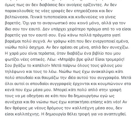
όμως πως αν δεν διαβάσεις δεν ανοίγεις ορίζοντες. Αν δεν
παρακολουθείς τις νέες γραφές δεν επηρεάζεσαι και δεν
βελτιώνεσαι. Γενικά τυποποιείσαι και κινδυνεύεις να γίνεις
βαρετός. Όχι για το αναγνωστικό σου κοινό μόνο, αλλά για τον
ίδιο σου τον εαυτό. Δεν υπάρχει χειρότερο πράγμα από το να είσαι
βαρετός για τον εαυτό σου. Εγώ κάνω πολλά πράγματα γιατί
βαριέμαι πολύ συχνά. Αν γράψω κάτι που δεν ενεργοποιεί εμένα,
νιώθω πολύ άσχημα. Αν δεν αρέσει σε μένα, απλά δεν συνεχίζω.
Η χαρά μου είναι τεράστια, όταν διαβάζω ένα βιβλίο που μου
φωτίζει νέες οπτικές. Λέω: «Μπράβο βρε φίλε! Είσαι τρομερός!
Σου βγάζω το καπέλο!» Μετά παίρνω όλους τους φίλους μου
τηλέφωνο και τους το λέω. Νιώθω πως έχω ανακαλύψει κάτι
πολύ σπουδαίο και θαυμάζω την ιδέα αυτού του συγγραφέα. Μετά
όλοι αυτοί οι σπουδαίοι συγγραφείς έρχονται και κουμπώνουν στα
κενά που έχω μέσα μου. Μπορεί κάτι πολύ απλό στην γραφή
τους να με οδηγήσει σε κάτι που θα δημιουργήσω εγώ ως
συνέχεια και θα νιώσω πως έχω κατακτήσει επίσης κάτι νέο! Αν
δεν θρέφεις με νέους δρόμους τον καλλιτέχνη μέσα σου, δεν
είσαι καλλιτέχνης. Η δημιουργία θέλει τροφή για να αναπτυχθεί.