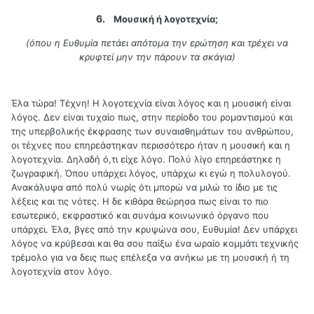
6.
Μουσική ή λογοτεχνία;
(όπου η Ευθυμία πετάει απότομα την ερώτηση και τρέχει να
κρυφτεί μην την πάρουν τα σκάγια)
Έλα τώρα! Τέχνη! Η λογοτεχνία είναι λόγος και η μουσική είναι
λόγος. Δεν είναι τυχαίο πως, στην περίοδο του ρομαντισμού και
της υπερβολικής έκφρασης των συναισθημάτων του ανθρώπου,
οι τέχνες που επηρεάστηκαν περισσότερο ήταν η μουσική και η
λογοτεχνία. Δηλαδή ό,τι είχε λόγο. Πολύ λίγο επηρεάστηκε η
ζωγραφική. Όπου υπάρχει λόγος, υπάρχω κι εγώ η πολυλογού.
Ανακάλυψα από πολύ νωρίς ότι μπορώ να μιλώ το ίδιο με τις
λέξεις και τις νότες. Η δε κιθάρα θεώρησα πως είναι το πιο
εσωτερικό, εκφραστικό και συνάμα κοινωνικό όργανο που
υπάρχει. Έλα, βγες από την κρυψώνα σου, Ευθυμία! Δεν υπάρχει
λόγος να κρύβεσαι και θα σου παίξω ένα ωραίο κομμάτι τεχνικής
τρέμολο για να δεις πως επέλεξα να ανήκω με τη μουσική ή τη
λογοτεχνία στον λόγο.