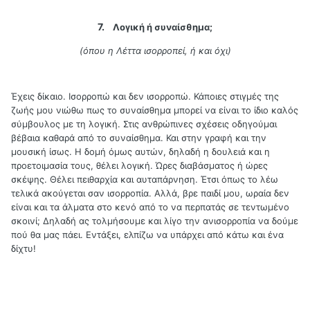
7.
Λογική ή συναίσθημα;
(όπου η Λέττα ισορροπεί, ή και όχι)
Έχεις δίκαιο. Ισορροπώ και δεν ισορροπώ. Κάποιες στιγμές της
ζωής μου νιώθω πως το συναίσθημα μπορεί να είναι το ίδιο καλός
σύμβουλος με τη λογική. Στις ανθρώπινες σχέσεις οδηγούμαι
βέβαια καθαρά από το συναίσθημα. Και στην γραφή και την
μουσική ίσως. Η δομή όμως αυτών, δηλαδή η δουλειά και η
προετοιμασία τους, θέλει λογική. Ώρες διαβάσματος ή ώρες
σκέψης. Θέλει πειθαρχία και αυταπάρνηση. Έτσι όπως το λέω
τελικά ακούγεται σαν ισορροπία. Αλλά, βρε παιδί μου, ωραία δεν
είναι και τα άλματα στο κενό από το να περπατάς σε τεντωμένο
σκοινί; Δηλαδή ας τολμήσουμε και λίγο την ανισορροπία να δούμε
πού θα μας πάει. Εντάξει, ελπίζω να υπάρχει από κάτω και ένα
δίχτυ!