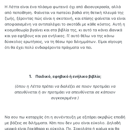
Η Λέττα είναι ένα πλάσμα φωτεινό όχι από ιδιοσυγκρασία, αλλά
από πεποίθηση. Φαίνεται να πιστεύει βαθιά στη θετική πλευρά της
ζωής, ξέροντας πώς είναι η σκοτεινή, και επίσης φαίνεται να είναι
αποφασισμένη να αντιπαλέψει το σκοτάδι με κάθε κόστος. Αυτή η
κοσμοθεωρία βγαίνει και στα βιβλία της, κι αυτό τα κάνει ιδανικά
και για εφήβους και για ενήλικες. Γι’ αυτό θέλω να της κάνω
δύσκολες ερωτήσεις, να τη θέσω προ διλημμάτων. Είμαι σίγουρη
ότι θα έχει πολύ ενδιαφέροντα πράγματα να πει.
1.
Παιδικό, εφηβικό ή ενήλικο βιβλίο;
(όπου η Λέττα πρέπει να διαλέξει σε ποιον προτιμάει να
απευθύνεται ή αν προτιμάει να απευθύνεται σε κάποιον
συγκεκριμένα )
Να σου πω καταρχάς ότι η συνέντευξη με εξιτάρει ακριβώς επειδή
με βάζεις σε διλήμματα. Κάτι που δεν μου είναι εύκολο. Δηλαδή
μερικά είναι ξεκάθαρα κι εύκολα. Πχ. Σοκολάτα ή κρέμα και θα