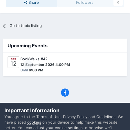
Share
Followers
0
Go to topic listing
Upcoming Events
BookWalks #42
SEP
12
0
12 September 2026 4:00 PM
Until
6:00 PM
Privacy Policy
Contact Us
Cookies
Important Information
(C) SFF.gr, All rights reserved
You agree to the
Terms of Use
,
Privacy Policy
and
Guidelines
. We
Powered by Invision Community
have placed
cookies
on your device to help make this website
better. You can
adjust your cookie settings
, otherwise we'll