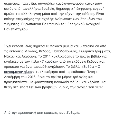
σεμινάρια, παιχνίδια, συναυλίες και διαγωνισμούς κατακτούν
εκτός από πανελλήνια βραβεία, δημιουργική έκφραση, ευγενή
άμυλα και αλληλεγγύη μέσα από την τέχνη της κιθάρας. Είναι
επίσης πτυχιούχος της σχολής Ανθρωπιστικών Σπουδών του
τμήματος Ευρωπαϊκού Πολιτισμού του Ελληνικού Ανοιχτού
Πανεπιστημίου.
Έχει εκδόσει έως σήμερα 13 παιδικά βιβλία και 3 παιδικά cd από
τις εκδόσεις Μίνωας, Κέδρος, Παπαδόπουλος, Ελληνικά Γράμματα,
Νάκας και Ακρόαση. Το 2014 κυκλοφόρησε το πρώτο βιβλίο για
ενήλικες με τον τίτλο «
7 καρδιές
» από τις εκδόσεις Κέδρος και
πρόκειται για ένα παραμύθι ενηλίκων. Το βιβλίο «
Σοβόφ - Ο
κινούμενος ήλιος
» κυκλοφόρησε από τις εκδόσεις Πνοή το
Δεκέμβρη του 2016. Είναι το πρώτο μέρος τριλογίας και
πραγματεύεται μια φανταστική κοινωνία φόβου και κέρδισε μια
θέση στη short list των βραβείων Public, την άνοιξη του 2017.
Από την προσωπική μου εμπειρία, σαν Ευθυμία: