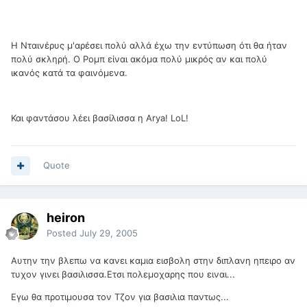
Η Νταινέρυς μ'αρέσει πολύ αλλά έχω την εντύπωση ότι θα ήταν
πολύ σκληρή. Ο Ρομπ είναι ακόμα πολύ μικρός αν και πολύ
ικανός κατά τα φαινόμενα.
Και φαντάσου λέει βασίλισσα η Arya! LoL!
Quote
heiron
Posted
July 29, 2005
Αυτην την βλεπω να κανει καμια εισβολη στην διπλανη ηπειρο αν
τυχον γινει βασιλισσα.Ετσι πολεμοχαρης που ειναι...
Εγω θα προτιμουσα τον Τζον για βασιλια παντως...