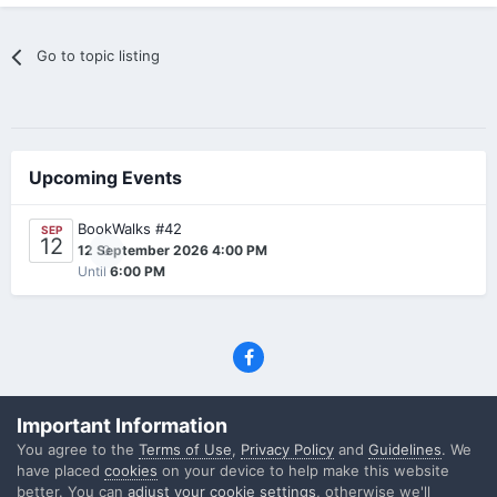
Go to topic listing
Upcoming Events
BookWalks #42
SEP
12
0
12 September 2026 4:00 PM
Until
6:00 PM
Privacy Policy
Contact Us
Cookies
Important Information
(C) SFF.gr, All rights reserved
You agree to the
Terms of Use
,
Privacy Policy
and
Guidelines
. We
Powered by Invision Community
have placed
cookies
on your device to help make this website
better. You can
adjust your cookie settings
, otherwise we'll