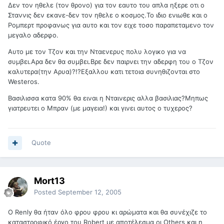
Δεν τον ηθελε (τον θρονο) για τον εαυτο του απλα ηξερε οτι ο
Σταννις δεν εκανε-δεν τον ηθελε ο κοσμος.Το ιδιο ενιωθε και ο
Ρομπερτ προφανως για αυτο και τον ειχε τοσο παραπεταμενο τον
μεγαλο αδερφο.
Αυτο με τον Τζον και την Νταενερυς πολυ λογικο για να
συμβει.Αρα δεν θα συμβει.Βρε δεν παιρνει την αδερφη του ο Τζον
καλυτερα(την Αρυα)?!?Εξαλλου κατι τετοια συνηθιζονται στο
Westeros.
Βασιλισσα κατα 90% θα ειναι η Νταινερις αλλα βασιλιας?Μηπως
γιατρευτει ο Μπραν (με μαγεια!) και γινει αυτος ο τυχερος?
Quote
Mort13
Posted
September 12, 2005
O Renly θα ήταν όλο φρου φρου κι αρώματα και θα συνέχιζε το
καταστροφικό έργο του Robert με αποτέλεσμα οι Others και η