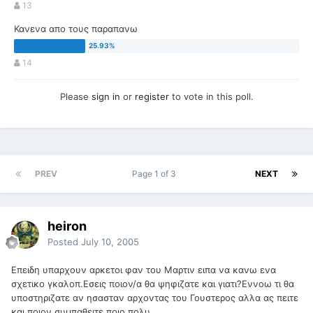
13
Κανενα απο τους παραπανω
14
Please
sign in
or
register
to vote in this poll.
PREV
Page 1 of 3
NEXT
heiron
Posted
July 10, 2005
Επειδη υπαρχουν αρκετοι φαν του Μαρτιν ειπα να κανω ενα
σχετικο γκαλοπ.Εσεις ποιον/α θα ψηφιζατε και γιατι?Εννοω τι θα
υποστηριζατε αν ησασταν αρχοντας του Γουστερος αλλα ας πειτε
και ποιον συμπαθειτε ποιο πολυ.