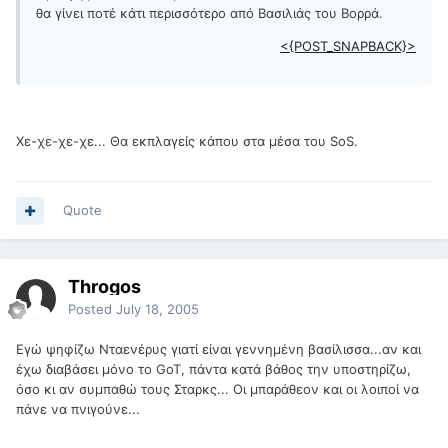
θα γίνει ποτέ κάτι περισσότερο από Βασιλιάς του Βορρά.
<{POST_SNAPBACK}>
Χε-χε-χε-χε... Θα εκπλαγείς κάπου στα μέσα του SoS.
Quote
Throgos
Posted
July 18, 2005
Εγώ ψηφίζω Νταενέρυς γιατί είναι γεννημένη βασίλισσα...αν και
έχω διαβάσει μόνο το GoT, πάντα κατά βάθος την υποστηρίζω,
όσο κι αν συμπαθώ τους Σταρκς... Οι μπαράθεον και οι λοιποί να
πάνε να πνιγούνε...