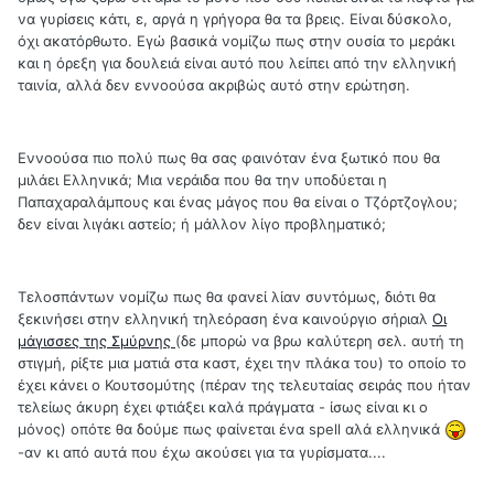
να γυρίσεις κάτι, ε, αργά η γρήγορα θα τα βρεις. Είναι δύσκολο,
όχι ακατόρθωτο. Εγώ βασικά νομίζω πως στην ουσία το μεράκι
και η όρεξη για δουλειά είναι αυτό που λείπει από την ελληνική
ταινία, αλλά δεν εννοούσα ακριβώς αυτό στην ερώτηση.
Εννοούσα πιο πολύ πως θα σας φαινόταν ένα ξωτικό που θα
μιλάει Ελληνικά; Μια νεράιδα που θα την υποδύεται η
Παπαχαραλάμπους και ένας μάγος που θα είναι ο Τζόρτζογλου;
δεν είναι λιγάκι αστείο; ή μάλλον λίγο προβληματικό;
Τελοσπάντων νομίζω πως θα φανεί λίαν συντόμως, διότι θα
ξεκινήσει στην ελληνική τηλεόραση ένα καινούργιο σήριαλ
Οι
μάγισσες της Σμύρνης
(δε μπορώ να βρω καλύτερη σελ. αυτή τη
στιγμή, ρίξτε μια ματιά στα καστ, έχει την πλάκα του) το οποίο το
έχει κάνει ο Κουτσομύτης (πέραν της τελευταίας σειράς που ήταν
τελείως άκυρη έχει φτιάξει καλά πράγματα - ίσως είναι κι ο
μόνος) οπότε θα δούμε πως φαίνεται ένα spell αλά ελληνικά
-αν κι από αυτά που έχω ακούσει για τα γυρίσματα....