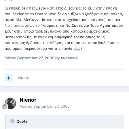
Κι επειδή δεν περιμένω κάτι τέτοιο, (αν και το BBC στην εποχή
που ξεκίνησε το Doctor Who δεν νομίζω να ξοδέψανε και πολλά,
αφού όλο ΜcGuyverίστικους αυτοσχεδιασμούς κάνανε), και μια
Noir ταινία όπως το
"Κουράστηκα Να Σκοτώνω Τους Αγαπητικούς
Σου"
στην οποία τραβάει πλάνα από κάποια κομμάτια μιας
μεγαλούπολης με έναν ατμοσφαιρικό τρόπο όπως τους
σκοτεινούς δρόμους της Αθήνας και neon φώτα σε διαδρόμους,
μου αρκεί (περισσότερα για την ταινία
εδώ
)
Edited
September 27, 2005
by twocows
Quote
Nienor
Posted
September 27, 2005
Quote