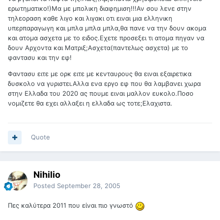
ερωτηματικο!)Μα με μπολικη διαφημιση!!!Αν σου λενε στην
τηλεοραση καθε λιγο και λιγακι οτι ειναι μια ελληνικη
υπερπαραγωγη και μπλα μπλα μπλα,θα πανε να την δουν ακομα
και ατομα ασχετα με το ειδος.Εχετε προσεξει τι ατομα πηγαν να
δουν Αρχοντα και Ματριξ;Ασχετα(παντελως ασχετα) με το
φαντασυ και την εφ!
Φαντασυ ειτε με ορκ ειτε με κενταυρους θα ειναι εξαιρετικα
δυσκολο να γυριστει.Αλλα ενα εργο εφ που θα λαμβανει χωρα
στην Ελλαδα του 2020 ας πουμε ειναι μαλλον ευκολο.Ποσο
νομιζετε θα εχει αλλαξει η ελλαδα ως τοτε;Ελαχιστα.
Quote
Nihilio
Posted
September 28, 2005
Πες καλύτερα 2011 που είναι πιο γνωστό