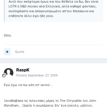
Αυτό που σκέφτομαι όμως και που θα'θελα να δω, δεν είναι
LOTR ή D&D movies αλά Ελληνικά, αλλά καθαρό φάντασυ,
ανεπηρέαστο και απαγκυστρωμένο απ'τον Μεσαίωνα και
οτιδήποτε άλλο έχει ήδη γίνει.
Ditto.
Quote
RaspK
Posted
September 27, 2005
Εγώ έχω να πω κάτι επ' αυτού...
Ξαναδιάβασα τις τελευταίες μέρες το The Chrysalids του John
Wyndham... Ξέρετε τι συμπέρανα; Είν' ένα εύκολο, μάλλον,