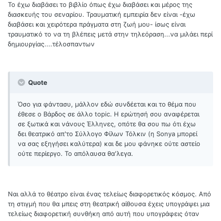
Το έχω διαβάσει το βιβλίο όπως έχω διαβάσει και μέρος της
διασκευής του σεναρίου. Τραυματική εμπειρία δεν είναι -έχω
διαβάσει και χειρότερα πράγματα στη ζωή μου- ίσως είναι
τραυματικό το να τη βλέπεις μετά στην τηλεόραση...να μιλάει περί
δημιουργίας....τέλοσπαντων
Quote
Όσο για φάντασυ, μάλλον εδώ συνδέεται και το θέμα που
έθεσε ο Βάρδος σε άλλο topic. Η ερώτησή σου αναφέρεται
σε ξωτικά και νάνους Έλληνες, οπότε θα σου πω ότι έχω
δει θεατρικό απ'το Σύλλογο Φίλων Τόλκιν (η Sonya μπορεί
να σας εξηγήσει καλύτερα) και δε μου φάνηκε ούτε αστείο
ούτε περίεργο. Το απόλαυσα θα'λεγα.
Ναι αλλά το θέατρο είναι ένας τελείως διαφορετικός κόσμος. Από
τη στιγμή που θα μπεις στη θεατρική αίθουσα έχεις υπογράψει μια
τελείως διαφορετική συνθήκη από αυτή που υπογράφεις όταν