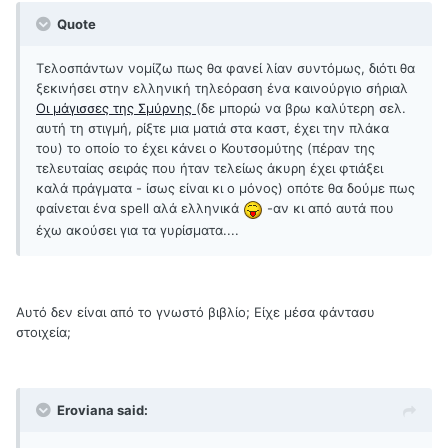
Quote
Τελοσπάντων νομίζω πως θα φανεί λίαν συντόμως, διότι θα
ξεκινήσει στην ελληνική τηλεόραση ένα καινούργιο σήριαλ
Οι μάγισσες της Σμύρνης
(δε μπορώ να βρω καλύτερη σελ.
αυτή τη στιγμή, ρίξτε μια ματιά στα καστ, έχει την πλάκα
του) το οποίο το έχει κάνει ο Κουτσομύτης (πέραν της
τελευταίας σειράς που ήταν τελείως άκυρη έχει φτιάξει
καλά πράγματα - ίσως είναι κι ο μόνος) οπότε θα δούμε πως
φαίνεται ένα spell αλά ελληνικά
-αν κι από αυτά που
έχω ακούσει για τα γυρίσματα....
Αυτό δεν είναι από το γνωστό βιβλίο; Είχε μέσα φάντασυ
στοιχεία;
Eroviana said: