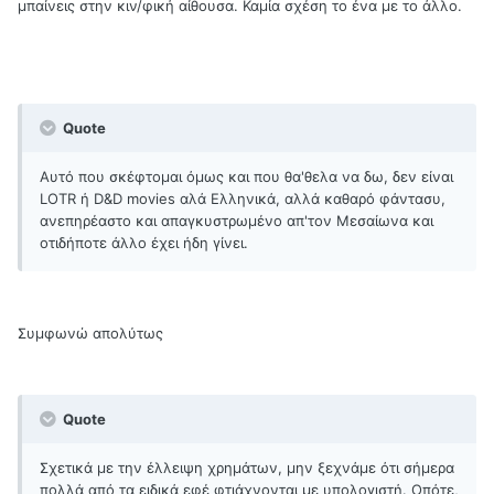
μπαίνεις στην κιν/φική αίθουσα. Καμία σχέση το ένα με το άλλο.
Quote
Αυτό που σκέφτομαι όμως και που θα'θελα να δω, δεν είναι
LOTR ή D&D movies αλά Ελληνικά, αλλά καθαρό φάντασυ,
ανεπηρέαστο και απαγκυστρωμένο απ'τον Μεσαίωνα και
οτιδήποτε άλλο έχει ήδη γίνει.
Συμφωνώ απολύτως
Quote
Σχετικά με την έλλειψη χρημάτων, μην ξεχνάμε ότι σήμερα
πολλά από τα ειδικά εφέ φτιάχνονται με υπολογιστή. Οπότε,