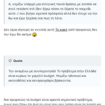
Α, νομίζω υπάρχει μια ελληνική ταινία δράσης με zombie σε
στυλ resident evil (δεν ξέρω πόσοι το ξέρετε το παιχνίδι
αυτό..) που βγήκε σχετικά πρόσφατα αλλά δεν έτυχε να την
δω και έχω ξεχάσει και πως τη λένε.
Δεν είμαι σίγουρη αν εννοείς αυτή
Το κακό
γιατί προφανώς δεν
την έχω δει ακόμα
Quote
Την αναμένω με ανυπομονησία! Το πρόβλημα στην Ελλάδα
είναι κυρίως το χαμηλό budget. Νομίζω ηθοποιοί και
σκηνοθέτες και σεναριογράφοι βρίσκονται.
Ναι προφανώς τα budget είναι αρκετά σημαντικό πρόβλημα,
όμως εγώ ξέρω ότι άμα το μόνο που σου λείπει είναι τα λεφτά για