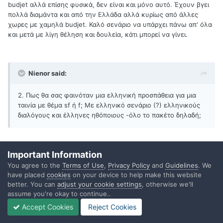
budjet αλλά επίσης φυσικά, δεν είναι και μόνο αυτό. Έχουν βγει
πολλά διαμάντα και από την Ελλάδα αλλά κυρίως από άλλες
χωρες με χαμηλά budjet. Καλό σενάριο να υπάρχει πάνω απ' όλα
και μετά με λίγη θέληση και δουλεία, κάτι μπορεί να γίνει.
Nienor said:
2. Πως θα σας φαινόταν μια ελληνική προσπάθεια για μια
ταινία με θέμα sf ή f; Με ελληνικό σενάριο (?) ελληνικούς
διαλόγους και έλληνες ηθόποιους -όλο το πακέτο δηλαδή;
Important Information
Μακάρι.
You agree to the
Terms of Use
,
Privacy Policy
and
Guidelines
. We
have placed
cookies
on your device to help make this website
better. You can
adjust your cookie settings
, otherwise we'll
Quote
assume you're okay to continue..
Accept Cookies
Reject Cookies