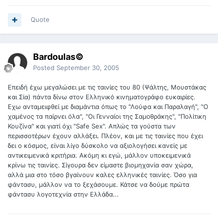
Quote
Bardoulas©
Posted
September 30, 2005
Επειδή έχω μεγαλώσει με τις ταινίες του 80 (Ψάλτης, Μουστάκας
και Σία) πάντα δίνω στον Ελληνικό κινηματογράφο ευκαιρίες.
Εχω ανταμειφθεί με διαμάντια όπως το "Λούφα και Παραλαγή", "Ο
χαμένος τα παίρνει όλα", "Οι Γενναίοι της Σαμοθράκης", "Πολίτικη
Κουζίνα" και γιατί όχι "Safe Sex". Απλώς τα γούστα των
περισσοτέρων έχουν αλλάξει. Πλέον, και με τις ταινίες που έχει
δει ο κόσμος, είναι λίγο δύσκολο να αξιολογήσει κανείς με
αντικειμενικά κριτήρια. Ακόμη κι εγώ, μάλλον υποκειμενικά
κρίνω τις ταινίες. Σίγουρα δεν είμαστε βιομηχανία σαν χώρα,
αλλά μια στο τόσο βγαίνουν καλες ελληνικές ταινίες. Όσο για
φάντασυ, μάλλον να το ξεχάσουμε. Κάτσε να δούμε πρώτα
φάντασυ λογοτεχνία στην Ελλάδα...