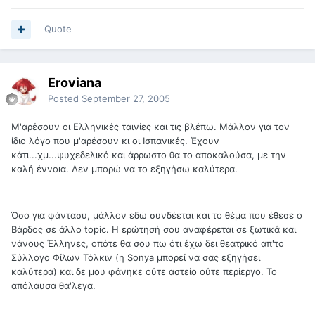
Quote
Eroviana
Posted
September 27, 2005
Μ'αρέσουν οι Ελληνικές ταινίες και τις βλέπω. Μάλλον για τον
ίδιο λόγο που μ'αρέσουν κι οι Ισπανικές. Έχουν
κάτι...χμ...ψυχεδελικό και άρρωστο θα το αποκαλούσα, με την
καλή έννοια. Δεν μπορώ να το εξηγήσω καλύτερα.
Όσο για φάντασυ, μάλλον εδώ συνδέεται και το θέμα που έθεσε ο
Βάρδος σε άλλο topic. Η ερώτησή σου αναφέρεται σε ξωτικά και
νάνους Έλληνες, οπότε θα σου πω ότι έχω δει θεατρικό απ'το
Σύλλογο Φίλων Τόλκιν (η Sonya μπορεί να σας εξηγήσει
καλύτερα) και δε μου φάνηκε ούτε αστείο ούτε περίεργο. Το
απόλαυσα θα'λεγα.