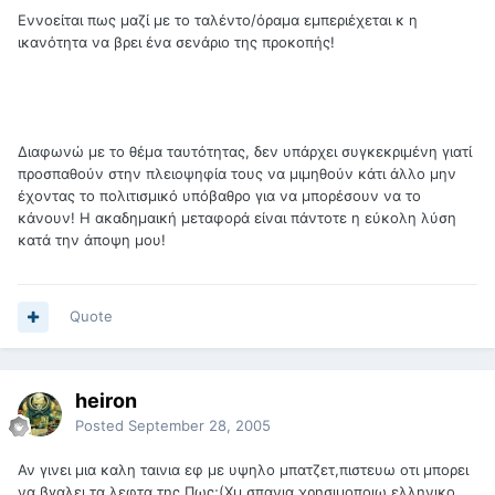
Εννοείται πως μαζί με το ταλέντο/όραμα εμπεριέχεται κ η
ικανότητα να βρει ένα σενάριο της προκοπής!
Διαφωνώ με το θέμα ταυτότητας, δεν υπάρχει συγκεκριμένη γιατί
προσπαθούν στην πλειοψηφία τους να μιμηθούν κάτι άλλο μην
έχοντας το πολιτισμικό υπόβαθρο για να μπορέσουν να το
κάνουν! Η ακαδημαική μεταφορά είναι πάντοτε η εύκολη λύση
κατά την άποψη μου!
Quote
heiron
Posted
September 28, 2005
Αν γινει μια καλη ταινια εφ με υψηλο μπατζετ,πιστευω οτι μπορει
να βγαλει τα λεφτα της.Πως;(Χμ,σπανια χρησιμοποιω ελληνικο