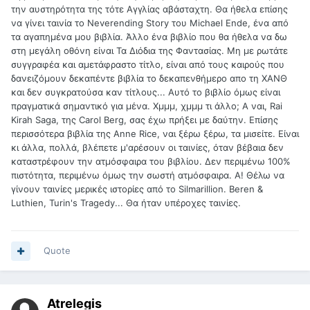
την αυστηρότητα της τότε Αγγλίας αβάσταχτη. Θα ήθελα επίσης
να γίνει ταινία το Neverending Story του Michael Ende, ένα από
τα αγαπημένα μου βιβλία. Άλλο ένα βιβλίο που θα ήθελα να δω
στη μεγάλη οθόνη είναι Τα Διόδια της Φαντασίας. Μη με ρωτάτε
συγγραφέα και αμετάφραστο τίτλο, είναι από τους καιρούς που
δανειζόμουν δεκαπέντε βιβλία το δεκαπενθήμερο απο τη ΧΑΝΘ
και δεν συγκρατούσα καν τίτλους... Αυτό το βιβλίο όμως είναι
πραγματικά σημαντικό για μένα. Χμμμ, χμμμ τι άλλο; Α ναι, Rai
Kirah Saga, της Carol Berg, σας έχω πρήξει με δαύτην. Επίσης
περισσότερα βιβλία της Anne Rice, ναι ξέρω ξέρω, τα μισείτε. Είναι
κι άλλα, πολλά, βλέπετε μ'αρέσουν οι ταινίες, όταν βέβαια δεν
καταστρέφουν την ατμόσφαιρα του βιβλίου. Δεν περιμένω 100%
πιστότητα, περιμένω όμως την σωστή ατμόσφαιρα. A! Θέλω να
γίνουν ταινίες μερικές ιστορίες από το Silmarillion. Beren &
Luthien, Turin's Tragedy... Θα ήταν υπέροχες ταινίες.
Quote
Atrelegis