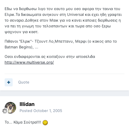
Εδω να διορθωσω λιγο τον εαυτο μου οσο αφορα την ταινια του
Ελρικ.Τα δικαιωματα ανηκουν στη Universal και εχει ηδη γραφτει
το σεναριο.Δοθηκε στον Μαικ για να κανει καποιες διορθωσεις η
να πει τη γνωμη του τελοσπαντων και τωρα απο οσο ξερω
ψαχνουν για καστ.
Πιθανοι "Ελρικ"- Τζουντ Λο,Μπεττανυ, Μερφι (ο κακος απο το
Batman Begins), ...
Oσοι ενδιαφερονται ας κοιταξουν στην ιστοσελιδα
http://www.multiverse.org/
Quote
Illidan
Posted
October 1, 2005
Το... Κάμα Σούτρα!!!!