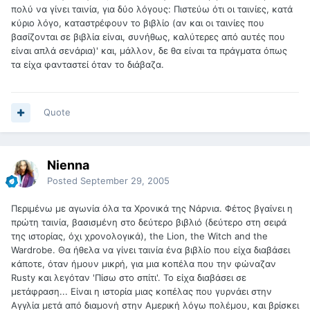
πολύ να γίνει ταινία, για δύο λόγους: Πιστεύω ότι οι ταινίες, κατά
κύριο λόγο, καταστρέφουν το βιβλίο (αν και οι ταινίες που
βασίζονται σε βιβλία είναι, συνήθως, καλύτερες από αυτές που
είναι απλά σενάρια)' και, μάλλον, δε θα είναι τα πράγματα όπως
τα είχα φανταστεί όταν το διάβαζα.
Quote
Nienna
Posted
September 29, 2005
Περιμένω με αγωνία όλα τα Χρονικά της Νάρνια. Φέτος βγαίνει η
πρώτη ταινία, βασισμένη στο δεύτερο βιβλιό (δεύτερο στη σειρά
της ιστορίας, όχι χρονολογικά), the Lion, the Witch and the
Wardrobe. Θα ήθελα να γίνει ταινία ένα βιβλίο που είχα διαβάσει
κάποτε, όταν ήμουν μικρή, για μια κοπέλα που την φώναζαν
Rusty και λεγόταν 'Πίσω στο σπίτι'. Το είχα διαβάσει σε
μετάφραση... Είναι η ιστορία μιας κοπέλας που γυρνάει στην
Αγγλία μετά από διαμονή στην Αμερική λόγω πολέμου, και βρίσκει