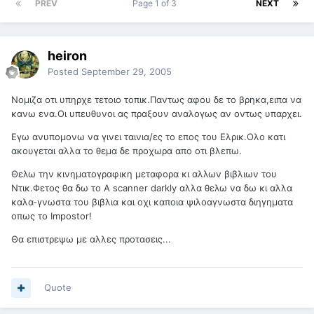
PREV
Page 1 of 3
NEXT
heiron
Posted
September 29, 2005
Νομιζα οτι υπηρχε τετοιο τοπικ.Παντως αφου δε το βρηκα,ειπα να
κανω ενα.Οι υπευθυνοι ας πραξουν αναλογως αν οντως υπαρχει.
Εγω ανυπομονω να γινει ταινια/ες το επος του Ελρικ.Ολο κατι
ακουγεται αλλα το θεμα δε προχωρα απο οτι βλεπω.
Θελω την κινηματογραφικη μεταφορα κι αλλων βιβλιων του
Ντικ.Φετος θα δω το A scanner darkly αλλα θελω να δω κι αλλα
καλα-γνωστα του βιβλια και οχι καποια ψιλοαγνωστα διηγηματα
οπως το Impostor!
Θα επιστρεψω με αλλες προτασεις...
Quote