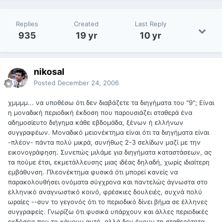
Replies
Created
Last Reply
935
19 yr
10 yr
nikosal
Posted
December 24, 2006
χμμμμ... να υποθέσω ότι δεν διαβάζετε τα διηγήματα του "9"; Είναι
η μοναδική περιοδική έκδοση που παρουσιάζει σταθερά ένα
αδημοσίευτο διήγημα κάθε εβδομάδα, ξένων ή ελλήνων
συγγραφέων. Μοναδικό μειονέκτημα είναι ότι τα διηγήματα είναι
-πλέον- πάντα πολύ μικρά, συνήθως 2-3 σελίδων μαζί με την
εικονογράφηση. Συνεπώς μιλάμε για διηγήματα καταστάσεων, ας
τα πούμε έτσι, εκμετάλλευσης μιας ιδέας δηλαδή, χωρίς ιδιαίτερη
εμβάθυνση. Πλεονέκτημα φυσικά ότι μπορεί κανείς να
παρακολουθήσει ονόματα σύγχρονα και παντελώς άγνωστα στο
ελληνικό αναγνωστικό κοινό, φρέσκιες δουλειές, συχνά πολύ
ωραίες --συν το γεγονός ότι το περιοδικό δίνει βήμα σε έλληνες
συγγραφείς. Γνωρίζω ότι φυσικά υπάρχουν και άλλες περιοδικές
εκδόσεις που το κάνουν αυτό, αλλά δεν έχουν τη σταθερότητα