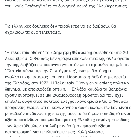
του "κάθε Τετάρτη" ούτε το δυνητικό κοινό της Ελευθεροτυπίας.
Τις ελληνικές δουλειές δεν παραλείπω να τις διαβάσω, θα
σχολιάσω τις δύο τελευταίες.
"Η τελευταία οθόνη" του
Δημήτρη Φύσσα
δημοσιεύθηκε στις 20
Δεκεμβρίου. Ο Φύσσας δεν γράφει αποκλειστικά εφ, αλλά αγαπά
την εφ, διαβάζει εφ και έγινε γνωστός με το εφ μυθιστόρημά του
"Πλατεία Λένιν, πρώην Συντάγματος", ένα μυθιστόρημα
εναλλακτικής ιστορίας που εκτυλίσσεται στη Λαϊκή Δημοκρατία
της Ελλάδας, στα 1973. Η Τελευταία Οθόνη είναι επίσης πολιτικό
διήγημα, με απαισιόδοξη οπτική. Η Ελλάδα και όλα τα Βαλκάνια
έχουν ενοποιηθεί σε μια ισλαμορθόδοξη ομοσπονδία που έχει
επιβάλει ασφυκτικό πολιτικό έλεγχο, λογοκρισία κλπ. Ο Φύσσας
προφανώς θεωρεί ότι οι κάθε λογής ακραίοι ισλαμιστές δεν είναι ο
μοναδικός κίνδυνος της εποχής μας, το δικό μας παπαδαριό είναι
εξίσου επικίνδυνο και μια θεοκρατική Ελλάδα χτισμένη στις ιδέες
των Χριστόδουλων και Άνθιμων θα ήταν φυσικά εξίσου
καταστροφική για τις ελευθερίες μας. Καλή γλώσσα,