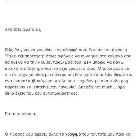
Αγαπητέ Guardian,
Πώς θα γίνει να γνωρίσω τον αδερφό σου; Γιατί αν του άρεσε η
"Τηλε-εξυπηρέτηση" όπως αφήνεις να εννοηθεί στο κείμενό σου
θα ήθελα να την κουβεντιάσω μαζί του. Δεν μπορώ να κάνω
κριτική στο διήγημα γιατί το έχω γράψει ο ίδιος. Μπορώ μόνο να
πω ότι τεχνικά είναι μια σύγκρουση δύο σχετικά απλών ιδεών και
ένα επαναλαμβανόμενο μοτίβο που - σχεδόν με αναπτυξη gag -
παρατείνει και επιτείνει την "αγωνία". Δηλαδή not much... άρα
δίκιο έχεις που δεν εντυπωσιάστηκες.
Για τα υπόλοιπα...
Ο Φύσσας μου άρεσε, αλλά το γράψιμό του πάντοτε μου πάει και