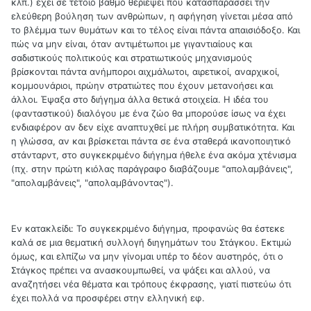
κλπ.) έχει σε τέτοιο βαθμό θεριέψει που κατασπαράσσει την
ελεύθερη βούληση των ανθρώπων, η αφήγηση γίνεται μέσα από
το βλέμμα των θυμάτων και το τέλος είναι πάντα απαισιόδοξο. Και
πώς να μην είναι, όταν αντιμέτωποι με γιγαντιαίους και
σαδιστικούς πολιτικούς και στρατιωτικούς μηχανισμούς
βρίσκονται πάντα ανήμποροι αιχμάλωτοι, αιρετικοί, αναρχικοί,
κομμουνάριοι, πρώην στρατιώτες που έχουν μετανοήσει και
άλλοι. Έψαξα στο διήγημα άλλα θετικά στοιχεία. Η ιδέα του
(φανταστικού) διαλόγου με ένα ζώο θα μπορούσε ίσως να έχει
ενδιαφέρον αν δεν είχε αναπτυχθεί με πλήρη συμβατικότητα. Και
η γλώσσα, αν και βρίσκεται πάντα σε ένα σταθερά ικανοποιητικό
στάνταρντ, στο συγκεκριμένο διήγημα ήθελε ένα ακόμα χτένισμα
(πχ. στην πρώτη κιόλας παράγραφο διαβάζουμε "απολαμβάνεις",
"απολαμβάνεις", "απολαμβάνοντας").
Εν κατακλείδι: Το συγκεκριμένο διήγημα, προφανώς θα έστεκε
καλά σε μια θεματική συλλογή διηγημάτων του Στάγκου. Εκτιμώ
όμως, και ελπίζω να μην γίνομαι υπέρ το δέον αυστηρός, ότι ο
Στάγκος πρέπει να ανασκουμπωθεί, να ψάξει και αλλού, να
αναζητήσει νέα θέματα και τρόπους έκφρασης, γιατί πιστεύω ότι
έχει πολλά να προσφέρει στην ελληνική εφ.