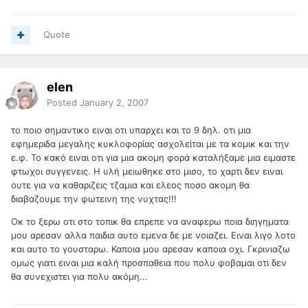
Quote
elen
Posted
January 2, 2007
το ποιο σημαντικο ειναι οτι υπαρχει και το 9 δηλ. οτι μια
εφημεριδα μεγαλης κυκλοφορίας ασχολείται με τα κομικ και την
ε.φ. Το κακό ειναι οτι για μια ακομη φορά καταλήξαμε μια ειμαστε
φτωχοι συγγενεις. Η υλή μειωθηκε στο μισο, το χαρτι δεν ειναι
ουτε για να καθαριζεις τζαμια και ελεος ποσο ακομη θα
διαβαζουμε την φωτεινη της νυχτας!!!
Οκ το ξερω οτι στο τοπικ θα επρεπε να αναφερω ποια διηγηματα
μου αρεσαν αλλα παιδια αυτο εμενα δε με νοιαζει. Ειναι λιγο λοτο
και αυτο το γουσταρω. Καποια μου αρεσαν καποια οχι. Γκρινιαζω
ομως γιατι ειναι μια καλή προσπαθεια που πολυ φοβαμαι οτι δεν
θα συνεχιστει για πολυ ακόμη...