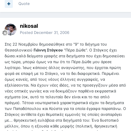
Quote
nikosal
Posted
December 31, 2006
Στις 22 Νοεμβρίου δημοσιεύθηκε στο "9" το διήγημα του
Θεσσαλονικιού
Γιάννη Στάγκου
"Πέρα Δώθε". Ο Στάγκος έχει
δώσει καλά δείγματα γραφής στα διηγήματα που έχει δημοσιεύσει
ως τώρα, μπορώ όμως να πω ότι το Πέρα Δώθε μου άρεσε
λιγότερο. Ίσως κάποιος άλλος αναγνώστης, που έρχεται πρώτη
φορά σε επαφή με το Στάγκο, να το δει διαφορετικά. Περιμένει
όμως κανείς, από τους νέους έλληνες συγγραφείς, να
εξελίσσονται. Να έχουν νέες ιδέες, να τις προσεγγίζουν μέσα από
νέες οπτικές γωνίες και να δοκιμάζουν παρθένα εκφραστικά
σχήματα (οκ, αυτό το τελευταίο δεν είναι και το πιο απλό
πράγμα). Τέτοια νεωτεριστικά χαρακτηριστικά είχαν τα διηγήματα
των Παπαδόπουλου και Κούστα για τα οποία έγραφα παραπάνω. Ο
Στάγκος αντίθετα έχει θεματικές εμμονές τις οποίες αναπαράγει
με... θρησκευτική ευλάβεια στα διηγήματά του: Ένα δυστοπικό
μέλλον, όπου η εξουσία κάθε μορφής (πολιτική, θρησκευτική