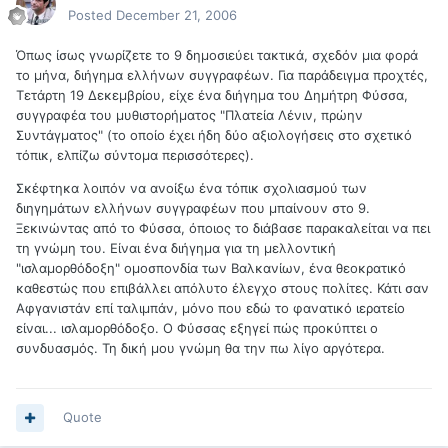
Posted
December 21, 2006
Όπως ίσως γνωρίζετε το 9 δημοσιεύει τακτικά, σχεδόν μια φορά
το μήνα, διήγημα ελλήνων συγγραφέων. Για παράδειγμα προχτές,
Τετάρτη 19 Δεκεμβρίου, είχε ένα διήγημα του Δημήτρη Φύσσα,
συγγραφέα του μυθιστορήματος "Πλατεία Λένιν, πρώην
Συντάγματος" (το οποίο έχει ήδη δύο αξιολογήσεις στο σχετικό
τόπικ, ελπίζω σύντομα περισσότερες).
Σκέφτηκα λοιπόν να ανοίξω ένα τόπικ σχολιασμού των
διηγημάτων ελλήνων συγγραφέων που μπαίνουν στο 9.
Ξεκινώντας από το Φύσσα, όποιος το διάβασε παρακαλείται να πει
τη γνώμη του. Είναι ένα διήγημα για τη μελλοντική
"ισλαμορθόδοξη" ομοσπονδία των Βαλκανίων, ένα θεοκρατικό
καθεστώς που επιβάλλει απόλυτο έλεγχο στους πολίτες. Κάτι σαν
Αφγανιστάν επί ταλιμπάν, μόνο που εδώ το φανατικό ιερατείο
είναι... ισλαμορθόδοξο. Ο Φύσσας εξηγεί πώς προκύπτει ο
συνδυασμός. Τη δική μου γνώμη θα την πω λίγο αργότερα.
Quote