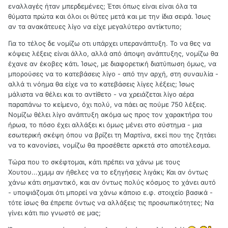
εναλλαγές ήταν μπερδεμένες; Έτσι όπως είναι είναι όλα τα
θύματα πρώτα και όλοι οι θύτες μετά και με την ίδια σειρά. Ίσως
αν τα ανακάτευες λίγο να είχε μεγαλύτερο αντίκτυπο;
Για το τέλος δε νομίζω οτι υπάρχει υπερανάπτυξη. Το να θες να
κόψεις λέξεις είναι άλλο, αλλά από άποψη ανάπτυξης, νομίζω θα
έχανε αν έκοβες κάτι. Ίσως, με διαφορετική διατύπωση όμως, να
μπορούσες να το κατεβάσεις λίγο - από την αρχή, στη συναυλία -
αλλά τι νόημα θα είχε να το κατεβάσεις λίγες λέξεις; Ίσως
μάλιστα να θέλει και το αντίθετο - να χρειάζεται λίγο αέρα
παραπάνω το κείμενο, όχι πολύ, να πάει ας πούμε 750 λέξεις.
Νομίζω θέλει λίγο ανάπτυξη ακόμα ως προς τον χαρακτήρα του
ήρωα, το πόσο έχει αλλάξει κι όμως μένει στο σύστημα - μια
εσωτερική σκέψη όπου να βρίζει τη Μαρτίνα, εκεί που της ζητάει
να το κανονίσει, νομίζω θα προσέθετε αρκετά στο αποτέλεσμα.
Τώρα που το σκέφτομαι, κάτι πρέπει να χάνω με τους
Χουτου...χμμμ αν ήθελες να το εξηγήσεις λιγάκι; Και αν όντως
χάνω κάτι σημαντικό, και αν όντως πολύς κόσμος το χάνει αυτό
- υποψιάζομαι ότι μπορεί να χάνω κάποιο ε.φ. στοιχείο βασικά -
τότε ίσως θα έπρεπε όντως να αλλάξεις τις προσωπικότητες; Να
γίνει κάτι πιο γνωστό σε μας;