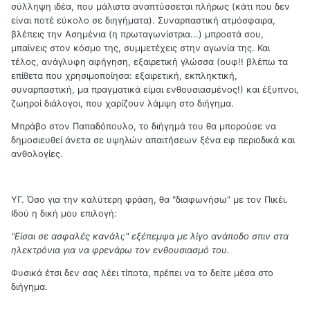
σύλληψη ιδέα, που μάλιστα αναπτύσσεται πλήρως (κάτι που δεν
είναι ποτέ εύκολο σε διηγήματα). Συναρπαστική ατμόσφαιρα,
βλέπεις την Ασημένια (η πρωταγωνίστρια...) μπροστά σου,
μπαίνεις στον κόσμο της, συμμετέχεις στην αγωνία της. Και
τέλος, ανάγλυφη αφήγηση, εξαιρετική γλώσσα (ουφ!! βλέπω τα
επίθετα που χρησιμοποίησα: εξαιρετική, εκπληκτική,
συναρπαστική, μα πραγματικά είμαι ενθουσιασμένος!) και έξυπνοι,
ζωηροί διάλογοι, που χαρίζουν λάμψη στο διήγημα.
Μπράβο στον Παπαδόπουλο, το διήγημά του θα μπορούσε να
δημοσιευθεί άνετα σε υψηλών απαιτήσεων ξένα εφ περιοδικά και
ανθολογίες.
ΥΓ. Όσο για την καλύτερη φράση, θα "διαφωνήσω" με τον Πικέι.
Ιδού η δική μου επιλογή:
"Είσαι σε ασφαλές κανάλι;" εξέπεμψα με λίγο ανάποδο σπιν στα
ηλεκτρόνια για να φρενάρω τον ενθουσιασμό του.
Φυσικά έτσι δεν σας λέει τίποτα, πρέπει να το δείτε μέσα στο
διήγημα.