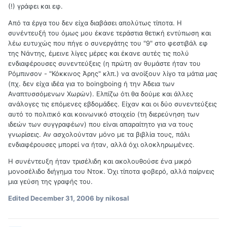
(!) γράφει και εφ.
Από τα έργα του δεν είχα διαβάσει απολύτως τίποτα. Η
συνέντευξή του όμως μου έκανε τεράστια θετική εντύπωση και
λέω ευτυχώς που πήγε ο συνεργάτης του "9" στο φεστιβάλ εφ
της Νάντης, έμεινε λίγες μέρες και έκανε αυτές τις πολύ
ενδιαφέρουσες συνεντεύξεις (η πρώτη αν θυμάστε ήταν του
Ρόμπινσον - "Κόκκινος Άρης" κλπ.) να ανοίξουν λίγο τα μάτια μας
(πχ. δεν είχα ιδέα για το boingboing ή την Άδεια των
Αναπτυσσόμενων Χωρών). Ελπίζω ότι θα δούμε και άλλες
ανάλογες τις επόμενες εβδομάδες. Είχαν και οι δύο συνεντεύξεις
αυτό το πολιτικό και κοινωνικό στοιχείο (τη διερεύνηση των
ιδεών των συγγραφέων) που είναι απαραίτητο για να τους
γνωρίσεις. Αν ασχολούνταν μόνο με τα βιβλία τους, πάλι
ενδιαφέρουσες μπορεί να ήταν, αλλά όχι ολοκληρωμένες.
Η συνέντευξη ήταν τρισέλιδη και ακολουθούσε ένα μικρό
μονοσέλιδο διήγημα του Ντοκ. Όχι τίποτα φοβερό, αλλά παίρνεις
μια γεύση της γραφής του.
Edited
December 31, 2006
by nikosal