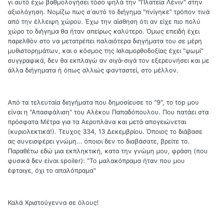
γι αυτό έχω βαθμολογήσει τόσο ψηλά την "Πλατεία Λένιν" στην
αξιολόγηση. Νομίζω πως σ΄αυτό το διήγημα "πνίγηκε" τρόπον τινά
από την έλλειψη χώρου. Έχω την αίσθηση ότι αν είχε πιο πολύ
χώρο το διήγημα θα ήταν απείρως καλύτερο. Όμως επειδή έχει
παρελθόν στο να μετατρέπει παλαιότερα διηγήματα του σε μέρη
μυθιστορημάτων, και ο κόσμος της Ισλαμορθοδοξίας έχει "ψωμί"
συγγραφικά, δεν θα εκπλαγώ αν σιγά-σιγά τον εξερευνήσει και με
άλλα διήγηματα ή όπως αλλιώς φανταστεί, στο μέλλον.
Από τα τελευταία διηγήματα που δημοσίευσε το "9", το top μου
είναι η "Απασφάλιση" του Αλέκου Παπαδόπουλου. Που πατάει στα
πρόσφατα Μέτρα για τα Αεροπλάνα και μετά απογειώνεται
(κυριολεκτικά!). Τευχος 334, 13 Δεκεμβρίου. Όποιος το διάβασε
ας συνεισφέρει γνώμη... όποιοι δεν το διαβάσατε, βρείτε το.
Παραθέτω εδώ μια εκπληκτική, κατα την γνώμη μου, φράση (που
φυσικά δεν είναι spoiler): "Το μαλακόπραμα ήταν που μου
έφταιγε, όχι το απαλόπραμα"
Καλά Χριστούγεννα σε όλους!