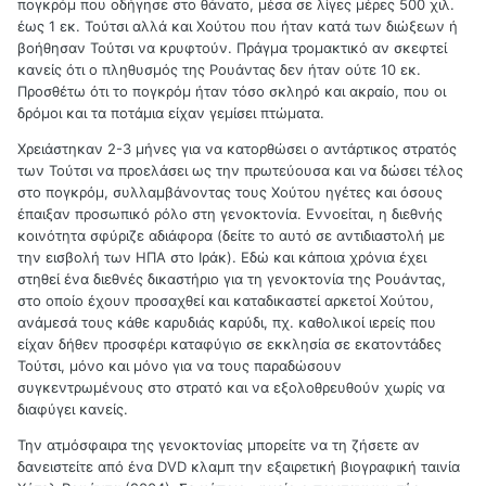
πογκρόμ που οδήγησε στο θάνατο, μέσα σε λίγες μέρες 500 χιλ.
έως 1 εκ. Τούτσι αλλά και Χούτου που ήταν κατά των διώξεων ή
βοήθησαν Τούτσι να κρυφτούν. Πράγμα τρομακτικό αν σκεφτεί
κανείς ότι ο πληθυσμός της Ρουάντας δεν ήταν ούτε 10 εκ.
Προσθέτω ότι το πογκρόμ ήταν τόσο σκληρό και ακραίο, που οι
δρόμοι και τα ποτάμια είχαν γεμίσει πτώματα.
Χρειάστηκαν 2-3 μήνες για να κατορθώσει ο αντάρτικος στρατός
των Τούτσι να προελάσει ως την πρωτεύουσα και να δώσει τέλος
στο πογκρόμ, συλλαμβάνοντας τους Χούτου ηγέτες και όσους
έπαιξαν προσωπικό ρόλο στη γενοκτονία. Εννοείται, η διεθνής
κοινότητα σφύριζε αδιάφορα (δείτε το αυτό σε αντιδιαστολή με
την εισβολή των ΗΠΑ στο Ιράκ). Εδώ και κάποια χρόνια έχει
στηθεί ένα διεθνές δικαστήριο για τη γενοκτονία της Ρουάντας,
στο οποίο έχουν προσαχθεί και καταδικαστεί αρκετοί Χούτου,
ανάμεσά τους κάθε καρυδιάς καρύδι, πχ. καθολικοί ιερείς που
είχαν δήθεν προσφέρι καταφύγιο σε εκκλησία σε εκατοντάδες
Τούτσι, μόνο και μόνο για να τους παραδώσουν
συγκεντρωμένους στο στρατό και να εξολοθρευθούν χωρίς να
διαφύγει κανείς.
Την ατμόσφαιρα της γενοκτονίας μπορείτε να τη ζήσετε αν
δανειστείτε από ένα DVD κλαμπ την εξαιρετική βιογραφική ταινία