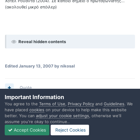
Χότελ Ρουάντα (2004). Σε κάποιο σημείο ο πρωταγωνιστής...
(ακολουθεί μικρό σπόιλερ)
Reveal hidden contents
Edited
January 13, 2007
by nikosal
Quote
Important Information
You agree to the
Terms of Use
,
Privacy Policy
and
Guidelines
. We
have placed
cookies
on your device to help make this website
trillian
better. You can
adjust your cookie settings
, otherwise we'll
Posted
January 13, 2007
assume you're okay to continue..
Accept Cookies
Reject Cookies
Χμμ πάνω κάτω αυτά τα ήξερα, οπότε τελικά δεν χάνω κάτι; Με
μπέρδεψε απλά η Κίνα; Υπέθεσα ότι κάτι έπαιζε με αυτή τη μίξη,