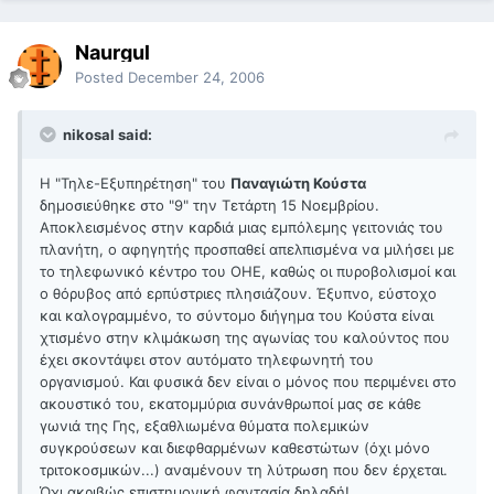
Naurgul
Posted
December 24, 2006
nikosal said:
Η "Τηλε-Εξυπηρέτηση" του
Παναγιώτη Κούστα
δημοσιεύθηκε στο "9" την Τετάρτη 15 Νοεμβρίου.
Αποκλεισμένος στην καρδιά μιας εμπόλεμης γειτονιάς του
πλανήτη, ο αφηγητής προσπαθεί απελπισμένα να μιλήσει με
το τηλεφωνικό κέντρο του ΟΗΕ, καθώς οι πυροβολισμοί και
ο θόρυβος από ερπύστριες πλησιάζουν. Έξυπνο, εύστοχο
και καλογραμμένο, το σύντομο διήγημα του Κούστα είναι
χτισμένο στην κλιμάκωση της αγωνίας του καλούντος που
έχει σκοντάψει στον αυτόματο τηλεφωνητή του
οργανισμού. Και φυσικά δεν είναι ο μόνος που περιμένει στο
ακουστικό του, εκατομμύρια συνάνθρωποί μας σε κάθε
γωνιά της Γης, εξαθλιωμένα θύματα πολεμικών
συγκρούσεων και διεφθαρμένων καθεστώτων (όχι μόνο
τριτοκοσμικών...) αναμένουν τη λύτρωση που δεν έρχεται.
Όχι ακριβώς επιστημονική φαντασία δηλαδή!