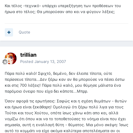
Και τέλος -τεχνικό- υπάρχει υπερεξήγηση των προθέσεων του
ήρωα στο τέλος; Θα μπορούσαν απο κει να φύγουν λέξεις;
Quote
trillian
Posted
January 13, 2007
Πάρα πολύ καλό! Σφιχτό, δεμένο, δεν έλειπε τίποτα, ούτε
περίσσευε τίποτα...Δεν ξέρω καν αν θα μπορούσε να πέσει έστω
και στις 700 λέξεις! Πάρα πολύ καλό, μου θύμησε μάλιστα ένα
παρόμοιο όνειρο που είχα δει κάποτε...Μπρρ.
Όσον αφορά τις ερωτήσεις: Σαφώς και η σχέση θυμάτων - θυτών
και ήρωα είναι ξεκάθαρη! Ομολογώ ότι ξέρω πολύ λιγα για τους
Τούτσι και τους Χούτου, οπότε ίσως χάνω κάτι απο κει, αλλά
νομίζω ότι όπου και να το τοποθετούσες το νόημα είναι που έχει
σημασία, αυτή η εναλλαγή θύτη - θύματος. Μια μόνο σκέψη: Ίσως
αυτό το κομμάτι να είχε ακόμα καλύτερα αποτελέσματα αν οι