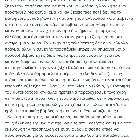
ζητούσαν το τέλειο στο καθε τι και μου αρέσει η λογίκη του να
προσπαθείς για κατί ακόμα και αν ξέρεις πως ποτέ δεν θα το
καταφέρεις..υποδηλωνεί την αναγκή του ανθρώπου να υπερβεί τα
ορία του, να κάνει ενα είδος υπερβασης( οπως θεωρείται πως
έκαναν οι αγιοι στον χριστιανισμο ή οι ήρωες της αρχαίας
ελλάδας) και όχι απαραίτητα να κυνηγας μια ζωη ενα απιαστο
όνειρο, μια χιμαιρα. Το κύνηγι της τελείοτητας δεν είναι εύκολο
πράγμα, αλλά η συνεχής προσπάθεια μπορεί να σημαίνει μόνο
πρόοδο! Βέβαια έχεις δίκιο για τα τρομερά βασανιστήρια που
έκαναν διάφοροι ανώμαλοι και σαδομαζοχιστές ιάπωνες
στρατηγοί ειδικά στην κίνα (είχα διαβάσει πριν κάποιον καιρό ένα
αρθο αλλα δεν θυμάμαι λεπτομέρεις) , αλλα δεν νόμιζω πως
πρέπει να τους παίρνει όλους η μπάλα. Ισως όντως είναι και θέμα
ιστορικής εξέλιξης του λαού, οι υποκλίσεις χελώνα, η θεοποιήση
του αυτοκράτορα κτλ αλλά πρέπει να παραδεχτούμε πως χάρη
στην απίστευτη προσήλωση τους στην πατρίδα, στην οικογένεια,
στην τιμή, η αμερική παραλίγο να χάσει τον πόλεμο και γι'αυτό
έριξε τις ατομικές βόμβες στην ιαπωνία. Εγώ νόμιζω πως η
τελειότητα θα ήταν, αν οι ιάπωνες μπορούσαν να μάθουν απο
τους έλληνες την έννοια της υγειους ατομικοτήτας και εμείς απο
εκείνους την προσήλωση σε έναν ομαδικό σκοπό όπως να
προσπαθούμε για το καλύτερο δυνατό μέλλον της πατρίδας μας,