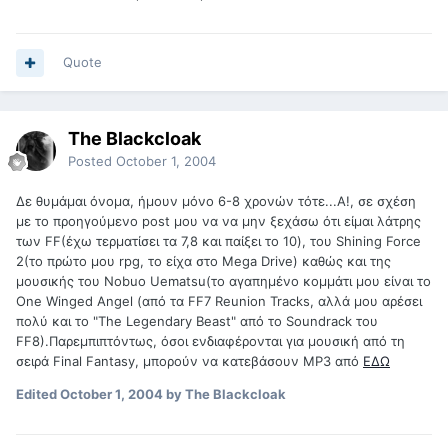
Quote
The Blackcloak
Posted
October 1, 2004
Δε θυμάμαι όνομα, ήμουν μόνο 6-8 χρονών τότε...Α!, σε σχέση
με το προηγούμενο post μου να να μην ξεχάσω ότι είμαι λάτρης
των FF(έχω τερματίσει τα 7,8 και παίξει το 10), του Shining Force
2(το πρώτο μου rpg, το είχα στο Mega Drive) καθώς και της
μουσικής του Nobuo Uematsu(το αγαπημένο κομμάτι μου είναι το
One Winged Angel (από τα FF7 Reunion Tracks, αλλά μου αρέσει
πολύ και το "The Legendary Beast" από το Soundrack του
FF8).Παρεμπιπτόντως, όσοι ενδιαφέρονται για μουσική από τη
σειρά Final Fantasy, μπορούν να κατεβάσουν MP3 από
ΕΔΩ
Edited
October 1, 2004
by The Blackcloak