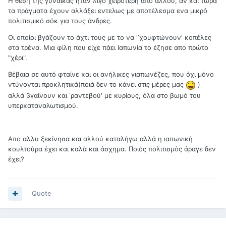
Η θέση της γυναίκας ήταν λίγο χειρότερη απο αλλού, αν και τώρα
τα πράγματα έχουν αλλάξει εντελως με αποτέλεσμα ενα μικρό
πολιτισμικό σόκ για τους άνδρες.
Οι οποίοι βγάζουν το άχτι τους με το να '΄χουφτώνουν' κοπέλες
στα τρένα. Μια φίλη που είχε πάει Ιαπωνία το έζησε απο πρώτο
"χέρι".
Βέβαια σε αυτό φταίνε και οι ανήλικες γιαπωνέζες, που όχι μόνο
ντύνονται προκλητικά(ποιά δεν το κάνει στις μέρες μας
)
αλλά βγαίνουν και ΄ραντεβού' με κυρίους, όλα στο βωμό του
υπερκαταναλωτισμού.
Απο αλλυ ξεκίνησα και αλλού καταλήγω αλλά η ιαπωνική
κουλτούρα έχει και καλά και άσχημα. Ποιός πολιτισμός άραγε δεν
έχει?
Quote