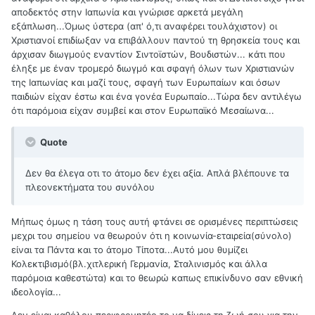
αποδεκτός στην Ιαπωνία και γνώρισε αρκετά μεγάλη
εξάπλωση...Όμως ύστερα (απ' ό,τι αναφέρει τουλάχιστον) οι
Χριστιανοί επιδίωξαν να επιβάλλουν παντού τη θρησκεία τους και
άρχισαν διωγμούς εναντίον Σιντοϊστών, Βουδιστών... κάτι που
έληξε με έναν τρομερό διωγμό και σφαγή όλων των Χριστιανών
της Ιαπωνίας και μαζί τους, σφαγή των Ευρωπαίων και όσων
παιδιών είχαν έστω και ένα γονέα Ευρωπαίο...Τώρα δεν αντιλέγω
ότι παρόμοια είχαν συμβεί και στον Ευρωπαϊκό Μεσαίωνα...
Quote
Δεν θα έλεγα οτι το άτομο δεν έχει αξία. Απλά βλέπουνε τα
πλεονεκτήματα του συνόλου
Μήπως όμως η τάση τους αυτή φτάνει σε ορισμένες περιπτώσεις
μεχρι του σημείου να θεωρούν ότι η κοινωνία-εταιρεία(σύνολο)
είναι τα Πάντα και το άτομο Τίποτα...Αυτό μου θυμίζει
Κολεκτιβισμό(βλ.χιτλερική Γερμανία, Σταλινισμός και άλλα
παρόμοια καθεστώτα) και το θεωρώ καπως επικίνδυνο σαν εθνική
ιδεολογία...