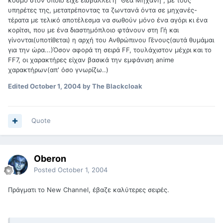
κόσμο στον οποίο είχε εισβάλλει η "Θεά Μηχανή", με τους
υπηρέτες της, μετατρέποντας τα ζωντανά όντα σε μηχανές-
τέρατα με τελικό αποτέλεσμα να σωθούν μόνο ένα αγόρι κι ένα
κορίτσι, που με ένα διαστημόπλοιο φτάνουν στη Γή και
γίνονται(υποτίθεται) η αρχή του Ανθρώπινου Γένους(αυτά θυμάμαι
για την ώρα...)Όσον αφορά τη σειρά FF, τουλάχιστον μέχρι και το
FF7, οι χαρακτήρες είχαν βασικά την εμφάνιση anime
χαρακτήρων(απ' όσο γνωρίζω..)
Edited
October 1, 2004
by The Blackcloak
Quote
Oberon
Posted
October 1, 2004
Πράγματι το New Channel, έβαζε καλύτερες σειρές.