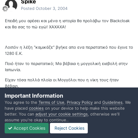
Spike
Posted
October 3, 2004
Επειδή μου αρέσει και μένα η ιστορία θα προλάβω τον Blackcloak
και θα σας το πώ εγώ! ΧΑΧΑΧΑ!
Λοιπόν η λέξη "καμικάζε" βγήκε απο ενα περιστατικό που έγινε το
1280 Ε.Κ.
Ποιό ήταν το περιστατικό; Μα βέβαια η μογγολική εισβολή στην
Ιαπωνία.
Είχαν τόσα πολλά πλοία οι Μογγόλοι που η νίκη τους ήταν
βέβαιη.
Important Information
Τότε όμως κάτι έγινε...
You agree to the
Terms of Use
,
Privacy Policy
and
Guidelines
. We
Ένας φοβερός άνεμος φύσηξε ξαφνικά και κατέστρεψε τα πλοία
have placed
cookies
on your device to help make this website
των Μογγόλων αφήνοντας την Ιαπωνία ανέπαφη. Αυτόν τον
better. You can
adjust your cookie settings
, otherwise we'll
άνεμο τον ονόμασαν 'Καμικαζε" όπου κάμι=θεός, πνεύμα και
assume you're okay to continue..
κάζε=άνεμος.
Accept Cookies
Reject Cookies
Αυτόν τον σωτήριο άνεμο προσπάθησαν να επικαλεστούν στον Β