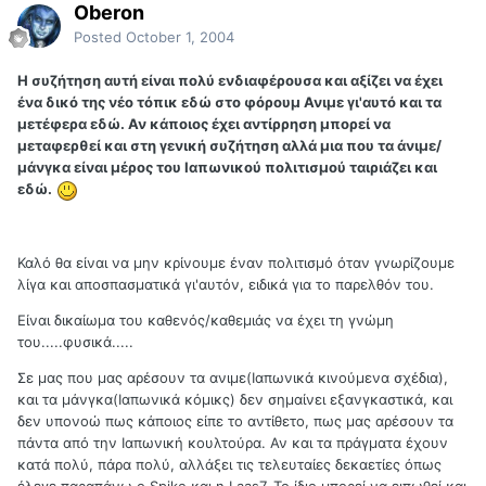
Oberon
Posted
October 1, 2004
Η συζήτηση αυτή είναι πολύ ενδιαφέρουσα και αξίζει να έχει
ένα δικό της νέο τόπικ εδώ στο φόρουμ Ανιμε γι'αυτό και τα
μετέφερα εδώ. Αν κάποιος έχει αντίρρηση μπορεί να
μεταφερθεί και στη γενική συζήτηση αλλά μια που τα άνιμε/
μάνγκα είναι μέρος του Ιαπωνικού πολιτισμού ταιριάζει και
εδώ.
Καλό θα είναι να μην κρίνουμε έναν πολιτισμό όταν γνωρίζουμε
λίγα και αποσπασματικά γι'αυτόν, ειδικά για το παρελθόν του.
Είναι δικαίωμα του καθενός/καθεμιάς να έχει τη γνώμη
του.....φυσικά.....
Σε μας που μας αρέσουν τα ανιμε(Ιαπωνικά κινούμενα σχέδια),
και τα μάνγκα(Ιαπωνικά κόμικς) δεν σημαίνει εξανγκαστικά, και
δεν υπονοώ πως κάποιος είπε το αντίθετο, πως μας αρέσουν τα
πάντα από την Ιαπωνική κουλτούρα. Αν και τα πράγματα έχουν
κατά πολύ, πάρα πολύ, αλλάξει τις τελευταίες δεκαετίες όπως
έλεγε παραπάνω ο Spike και η Laas7. Το ίδιο μπορεί να ειπωθεί και