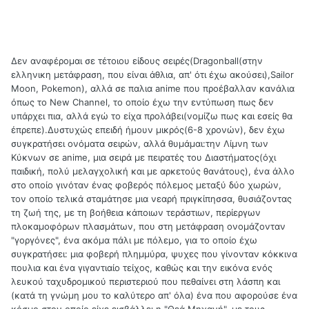
Δεν αναφέρομαι σε τέτοιου είδους σειρές(Dragonball(στην
ελληνικη μετάφραση, που είναι άθλια, απ' ότι έχω ακούσει),Sailor
Moon, Pokemon), αλλά σε παλια anime που προέβαλλαν κανάλια
όπως το New Channel, το οποίο έχω την εντύπωση πως δεν
υπάρχει πια, αλλά εγώ το είχα προλάβει(νομίζω πως και εσείς θα
έπρεπε).Δυστυχώς επειδή ήμουν μικρός(6-8 χρονών), δεν έχω
συγκρατήσει ονόματα σειρών, αλλά θυμάμαι:την Λίμνη των
Κύκνων σε anime, μια σειρά με πειρατές του Διαστήματος(όχι
παιδική, πολύ μελαγχολική και με αρκετούς θανάτους), ένα άλλο
στο οποίο γινόταν ένας φοβερός πόλεμος μεταξύ δύο χωρών,
τον οποίο τελικά σταμάτησε μια νεαρή πριγκίπησσα, θυσιάζοντας
τη ζωή της, με τη βοήθεια κάποιων τεράστιων, περίεργων
πλοκαμοφόρων πλασμάτων, που στη μετάφραση ονομάζονταν
"γοργόνες", ένα ακόμα πάλι με πόλεμο, για το οποίο έχω
συγκρατήσει: μια φοβερή πλημμύρα, ψυχες που γίνονταν κόκκινα
πουλια και ένα γιγαντιαίο τείχος, καθώς και την εικόνα ενός
λευκού ταχυδρομικού περιστεριού που πεθαίνει στη λάσπη και
(κατά τη γνώμη μου το καλύτερο απ' όλα) ένα που αφορούσε ένα