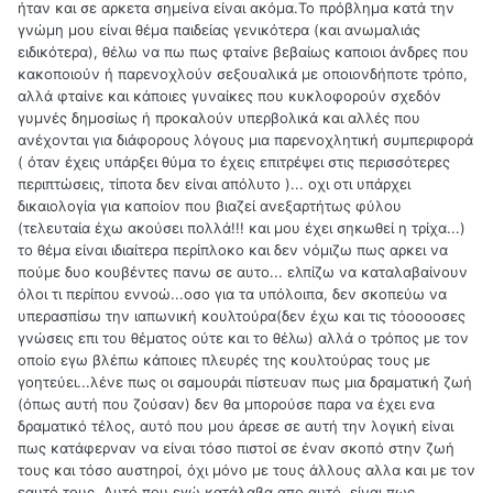
ήταν και σε αρκετα σημείνα είναι ακόμα.Το πρόβλημα κατά την
γνώμη μου είναι θέμα παιδείας γενικότερα (και ανωμαλιάς
ειδικότερα), θέλω να πω πως φταίνε βεβαίως καποιοι άνδρες που
κακοποιούν ή παρενοχλούν σεξουαλικά με οποιονδήποτε τρόπο,
αλλά φταίνε και κάποιες γυναίκες που κυκλοφορούν σχεδόν
γυμνές δημοσίως ή προκαλούν υπερβολικά και αλλές που
ανέχονται για διάφορους λόγους μια παρενοχλητική συμπεριφορά
( όταν έχεις υπάρξει θύμα το έχεις επιτρέψει στις περισσότερες
περιπτώσεις, τίποτα δεν είναι απόλυτο )... οχι οτι υπάρχει
δικαιολογία για καποίον που βιαζεί ανεξαρτήτως φύλου
(τελευταία έχω ακούσει πολλά!!! και μου έχει σηκωθεί η τρίχα...)
το θέμα είναι ιδιαίτερα περίπλοκο και δεν νόμιζω πως αρκει να
πούμε δυο κουβέντες πανω σε αυτο... ελπίζω να καταλαβαίνουν
όλοι τι περίπου εννοώ...οσο για τα υπόλοιπα, δεν σκοπεύω να
υπερασπίσω την ιαπωνική κουλτούρα(δεν έχω και τις τόοοοοσες
γνώσεις επι του θέματος ούτε και το θέλω) αλλά ο τρόπος με τον
οποίο εγω βλέπω κάποιες πλευρές της κουλτούρας τους με
γοητεύει...λένε πως οι σαμουράι πίστευαν πως μια δραματική ζωή
(όπως αυτή που ζούσαν) δεν θα μπορούσε παρα να έχει ενα
δραματικό τέλος, αυτό που μου άρεσε σε αυτή την λογική είναι
πως κατάφερναν να είναι τόσο πιστοί σε έναν σκοπό στην ζωή
τους και τόσο αυστηροί, όχι μόνο με τους άλλους αλλα και με τον
εαυτό τους. Αυτό που εγώ κατάλαβα απο αυτό, είναι πως