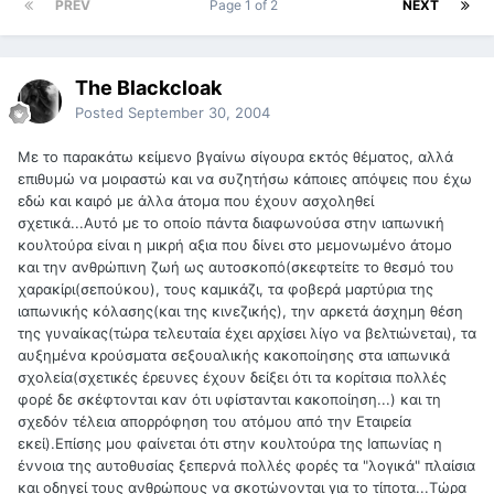
PREV
Page 1 of 2
NEXT
The Blackcloak
Posted
September 30, 2004
Με το παρακάτω κείμενο βγαίνω σίγουρα εκτός θέματος, αλλά
επιθυμώ να μοιραστώ και να συζητήσω κάποιες απόψεις που έχω
εδώ και καιρό με άλλα άτομα που έχουν ασχοληθεί
σχετικά...Αυτό με το οποίο πάντα διαφωνούσα στην ιαπωνική
κουλτούρα είναι η μικρή αξια που δίνει στο μεμονωμένο άτομο
και την ανθρώπινη ζωή ως αυτοσκοπό(σκεφτείτε το θεσμό του
χαρακίρι(σεπούκου), τους καμικάζι, τα φοβερά μαρτύρια της
ιαπωνικής κόλασης(και της κινεζικής), την αρκετά άσχημη θέση
της γυναίκας(τώρα τελευταία έχει αρχίσει λίγο να βελτιώνεται), τα
αυξημένα κρούσματα σεξουαλικής κακοποίησης στα ιαπωνικά
σχολεία(σχετικές έρευνες έχουν δείξει ότι τα κορίτσια πολλές
φορέ δε σκέφτονται καν ότι υφίστανται κακοποίηση...) και τη
σχεδόν τέλεια απορρόφηση του ατόμου από την Εταιρεία
εκεί).Επίσης μου φαίνεται ότι στην κουλτούρα της Ιαπωνίας η
έννοια της αυτοθυσίας ξεπερνά πολλές φορές τα "λογικά" πλαίσια
και οδηγεί τους ανθρώπους να σκοτώνονται για το τίποτα...Τώρα