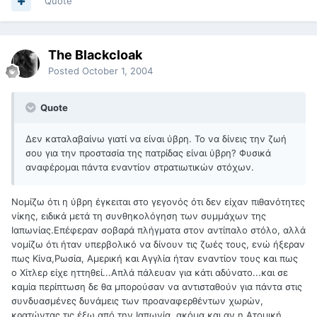
Quote
The Blackcloak
Posted
October 1, 2004
Quote
Δεν καταλαβαίνω γιατί να είναι ύβρη. Το να δίνεις την ζωή
σου για την προστασία της πατρίδας είναι ύβρη? Φυσικά
αναφέρομαι πάντα εναντίον στρατιωτικών στόχων.
Νομίζω ότι η ύβρη έγκειται στο γεγονός ότι δεν είχαν πιθανότητες
νίκης, ειδικά μετά τη συνθηκολόγηση των συμμάχων της
Ιαπωνίας.Επέφεραν σοβαρά πλήγματα στον αντίπαλο στόλο, αλλά
νομίζω ότι ήταν υπερβολικό να δίνουν τις ζωές τους, ενώ ήξεραν
πως Κίνα,Ρωσία, Αμερική και Αγγλία ήταν εναντίον τους και πως
ο Χίτλερ είχε ηττηθεί...Απλά πάλευαν για κάτι αδύνατο...και σε
καμία περίπτωση δε θα μπορούσαν να αντισταθούν για πάντα στις
συνδυασμένες δυνάμεις των προαναφερθέντων χωρών,
κρατώντας τις έξω από την Ιαπωνία, ακόμα και αν η Ατομική