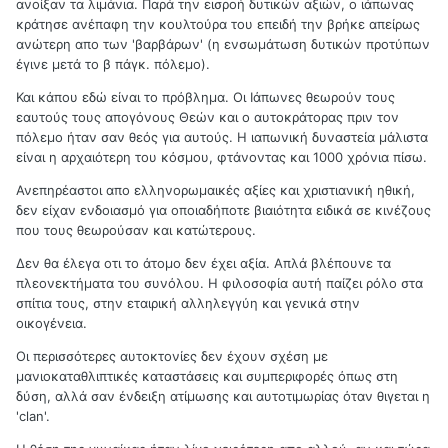
ανοίξαν τα λιμάνια. Παρά την εισροή δυτικών αξιών, ο ιάπωνας
κράτησε ανέπαφη την κουλτούρα του επειδή την βρήκε απείρως
ανώτερη απο των 'βαρβάρων' (η ενσωμάτωση δυτικών προτύπων
έγινε μετά το β πάγκ. πόλεμο).
Και κάπου εδώ είναι το πρόβλημα. Οι Ιάπωνες θεωρούν τους
εαυτούς τους απογόνους Θεών και ο αυτοκράτορας πριν τον
πόλεμο ήταν σαν θεός για αυτούς. Η ιαπωνική δυναστεία μάλιστα
είναι η αρχαιότερη του κόσμου, φτάνοντας και 1000 χρόνια πίσω.
Ανεπηρέαστοι απο ελληνορωμαικές αξίες και χριστιανική ηθική,
δεν είχαν ενδοιασμό για οποιαδήποτε βιαιότητα ειδικά σε κινέζους
που τους θεωρούσαν και κατώτερους.
Δεν θα έλεγα οτι το άτομο δεν έχει αξία. Απλά βλέπουνε τα
πλεονεκτήματα του συνόλου. Η φιλοσοφία αυτή παίζει ρόλο στα
σπίτια τους, στην εταιρική αλληλεγγύη και γενικά στην
οικογένεια.
Οι περισσότερες αυτοκτονίες δεν έχουν σχέση με
μανιοκαταθλιπτικές καταστάσεις και συμπεριφορές όπως στη
δύση, αλλά σαν ένδειξη ατίμωσης και αυτοτιμωρίας όταν θιγεται η
'clan'.