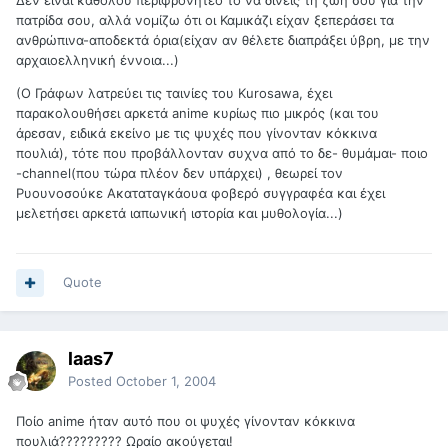
Δεν είναι καθόλου περιφρονητέο το να δίνεις τη ζωή σου για την
πατρίδα σου, αλλά νομίζω ότι οι Καμικάζι είχαν ξεπεράσει τα
ανθρώπινα-αποδεκτά όρια(είχαν αν θέλετε διαπράξει ύβρη, με την
αρχαιοελληνική έννοια...)
(Ο Γράφων λατρεύει τις ταινίες του Kurosawa, έχει
παρακολουθήσει αρκετά anime κυρίως πιο μικρός (και του
άρεσαν, ειδικά εκείνο με τις ψυχές που γίνονταν κόκκινα
πουλιά), τότε που προβάλλονταν συχνα από το δε- θυμάμαι- ποιο
-channel(που τώρα πλέον δεν υπάρχει) , θεωρεί τον
Ρυουνοσούκε Ακαταταγκάουα φοβερό συγγραφέα και έχει
μελετήσει αρκετά ιαπωνική ιστορία και μυθολογία...)
Quote
laas7
Posted
October 1, 2004
Ποίο anime ήταν αυτό που οι ψυχές γίνονταν κόκκινα
πουλιά????????? Ωραίο ακούγεται!