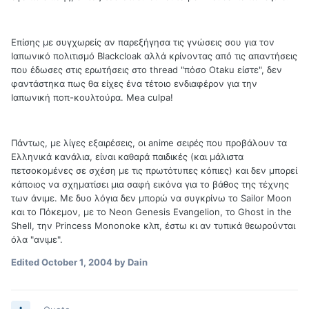
Επίσης με συγχωρείς αν παρεξήγησα τις γνώσεις σου για τον
Ιαπωνικό πολιτισμό Blackcloak αλλά κρίνοντας από τις απαντήσεις
που έδωσες στις ερωτήσεις στο thread "πόσο Otaku είστε", δεν
φαντάστηκα πως θα είχες ένα τέτοιο ενδιαφέρον για την
Ιαπωνική ποπ-κουλτούρα. Mea culpa!
Πάντως, με λίγες εξαιρέσεις, οι anime σειρές που προβάλουν τα
Ελληνικά κανάλια, είναι καθαρά παιδικές (και μάλιστα
πετσοκομένες σε σχέση με τις πρωτότυπες κόπιες) και δεν μπορεί
κάποιος να σχηματίσει μια σαφή εικόνα για το βάθος της τέχνης
των άνιμε. Με δυο λόγια δεν μπορώ να συγκρίνω το Sailor Moon
και το Πόκεμον, με το Neon Genesis Evangelion, το Ghost in the
Shell, την Princess Mononoke κλπ, έστω κι αν τυπικά θεωρούνται
όλα "ανιμε".
Edited
October 1, 2004
by Dain