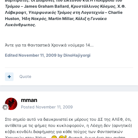
Βαμπιρατές: Οι Δαίμονες του Ωκεανού
και
Η Παλίρροια του
Τρόμου
– James Graham Ballard,
Κρυστάλλινος Κόσμος
, Χ.Φ.
Λάβκραφτ,
Υπερφυσικός Τρόμος στη Λογοτεχνία
– Charlie
Huston,
Ήδη Νεκρός
, Martin Millar,
Κάλιξ η Γυναίκα
Λυκάνθρωπος.
Άντε για τα Φανταστικά Χρονικά νούμερο 14...
Edited
November 11, 2009
by DinoHajiyorgi
Quote
mman
Posted
November 11, 2009
Στο σημείο αυτό να διευκρινιστεί εκ μέρους του ΔΣ της ΑΛΕΦ, ότι,
αντίθετα με τις φήμες που κυκλοφορούν, η Λέσχη
δεν
(αρνητικό)
κόβει κονδύλι διαφήμισης για κάθε τεύχος των
Φανταστικών
Χρονικών
στον Ντίνο...
Φυσικά, όμως έχει την αγάπη