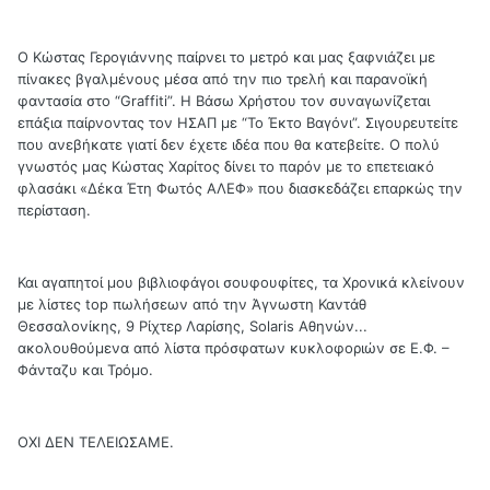
Ο Κώστας Γερογιάννης παίρνει το μετρό και μας ξαφνιάζει με
πίνακες βγαλμένους μέσα από την πιο τρελή και παρανοϊκή
φαντασία στο “Graffiti”. Η Βάσω Χρήστου τον συναγωνίζεται
επάξια παίρνοντας τον ΗΣΑΠ με “Το Έκτο Βαγόνι”. Σιγουρευτείτε
που ανεβήκατε γιατί δεν έχετε ιδέα που θα κατεβείτε. Ο πολύ
γνωστός μας Κώστας Χαρίτος δίνει το παρόν με το επετειακό
φλασάκι «Δέκα Έτη Φωτός ΑΛΕΦ» που διασκεδάζει επαρκώς την
περίσταση.
Και αγαπητοί μου βιβλιοφάγοι σουφουφίτες, τα Χρονικά κλείνουν
με λίστες top πωλήσεων από την Άγνωστη Καντάθ
Θεσσαλονίκης, 9 Ρίχτερ Λαρίσης, Solaris Αθηνών...
ακολουθούμενα από λίστα πρόσφατων κυκλοφοριών σε Ε.Φ. –
Φάνταζυ και Τρόμο.
ΟΧΙ ΔΕΝ ΤΕΛΕΙΩΣΑΜΕ.