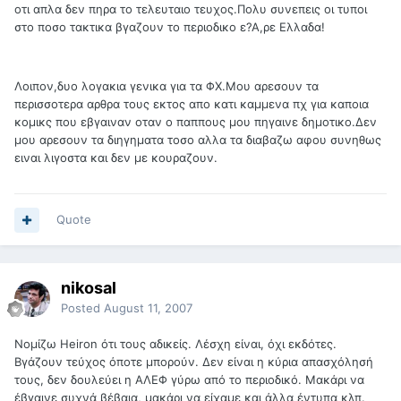
οτι απλα δεν πηρα το τελευταιο τευχος.Πολυ συνεπεις οι τυποι
στο ποσο τακτικα βγαζουν το περιοδικο ε?Α,ρε Ελλαδα!
Λοιπον,δυο λογακια γενικα για τα ΦΧ.Μου αρεσουν τα
περισσοτερα αρθρα τους εκτος απο κατι καμμενα πχ για καποια
κομικς που εβγαιναν οταν ο παππους μου πηγαινε δημοτικο.Δεν
μου αρεσουν τα διηγηματα τοσο αλλα τα διαβαζω αφου συνηθως
ειναι λιγοστα και δεν με κουραζουν.
Quote
nikosal
Posted
August 11, 2007
Νομίζω Heiron ότι τους αδικείς. Λέσχη είναι, όχι εκδότες.
Βγάζουν τεύχος όποτε μπορούν. Δεν είναι η κύρια απασχόλησή
τους, δεν δουλεύει η ΑΛΕΦ γύρω από το περιοδικό. Μακάρι να
έβγαινε συχνά βέβαια, μακάρι να είχαμε και άλλα έντυπα κλπ.