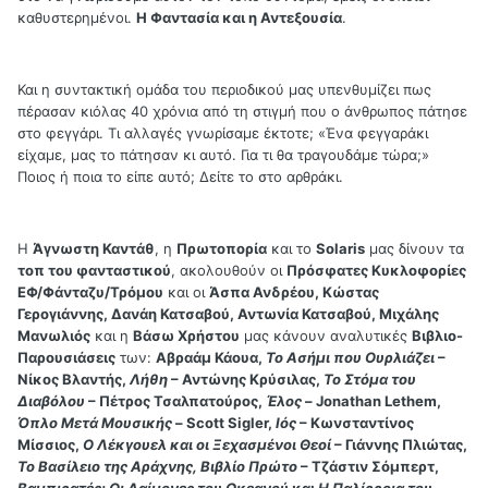
καθυστερημένοι.
Η Φαντασία και η Αντεξουσία
.
Και η συντακτική ομάδα του περιοδικού μας υπενθυμίζει πως
πέρασαν κιόλας 40 χρόνια από τη στιγμή που ο άνθρωπος πάτησε
στο φεγγάρι. Τι αλλαγές γνωρίσαμε έκτοτε; «Ένα φεγγαράκι
είχαμε, μας το πάτησαν κι αυτό. Για τι θα τραγουδάμε τώρα;»
Ποιος ή ποια το είπε αυτό; Δείτε το στο αρθράκι.
Η
Άγνωστη Καντάθ
, η
Πρωτοπορία
και το
Solaris
μας δίνουν τα
τοπ του φανταστικού
, ακολουθούν οι
Πρόσφατες Κυκλοφορίες
ΕΦ/Φάνταζυ/Τρόμου
και οι
Άσπα Ανδρέου, Κώστας
Γερογιάννης, Δανάη Κατσαβού, Αντωνία Κατσαβού, Μιχάλης
Μανωλιός
και η
Βάσω Χρήστου
μας κάνουν αναλυτικές
Βιβλιο-
Παρουσιάσεις
των:
Αβραάμ Κάουα,
Το Ασήμι που Ουρλιάζει
–
Νίκος Βλαντής,
Λήθη
– Αντώνης Κρύσιλας,
Το Στόμα του
Διαβόλου
– Πέτρος Τσαλπατούρος,
Έλος
– Jonathan Lethem,
Όπλο Μετά Μουσικής
– Scott Sigler,
Ιός
– Κωνσταντίνος
Μίσσιος,
Ο Λέκγουελ και οι Ξεχασμένοι Θεοί
– Γιάννης Πλιώτας,
Το Βασίλειο της Αράχνης, Βιβλίο Πρώτο
– Τζάστιν Σόμπερτ,