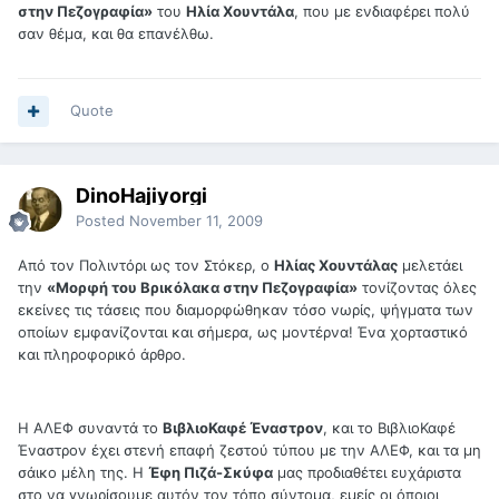
στην Πεζογραφία»
του
Ηλία Χουντάλα
, που με ενδιαφέρει πολύ
σαν θέμα, και θα επανέλθω.
Quote
DinoHajiyorgi
Posted
November 11, 2009
Από τον Πολιντόρι ως τον Στόκερ, ο
Ηλίας Χουντάλας
μελετάει
την
«Μορφή του Βρικόλακα στην Πεζογραφία»
τονίζοντας όλες
εκείνες τις τάσεις που διαμορφώθηκαν τόσο νωρίς, ψήγματα των
οποίων εμφανίζονται και σήμερα, ως μοντέρνα! Ένα χορταστικό
και πληροφορικό άρθρο.
Η ΑΛΕΦ συναντά το
ΒιβλιοΚαφέ Έναστρον
, και το ΒιβλιοΚαφέ
Έναστρον έχει στενή επαφή ζεστού τύπου με την ΑΛΕΦ, και τα μη
σάικο μέλη της. Η
Έφη Πιζά-Σκύφα
μας προδιαθέτει ευχάριστα
στο να γνωρίσουμε αυτόν τον τόπο σύντομα, εμείς οι όποιοι