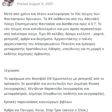
Posted
August 9, 2007
Μετά από χρόνο και πλέον κυκλοφόρησε το 10ο τεύχος των
Φανταστικών Χρονικών. Τα ΦΧ εκδίδονται από την Αθηναϊκή
Λέσχη Επιστημονικής Φαντασίας και διατίθενται προς 4.5 ?. Το
νέο τεύχος είναι καλοδουλεμένο και μου άρεσε περισσσότερο
από παλιότερα τεύχη. Έχει 90 σελίδες, δέσιμο κολλητό - ραφτό,
ρεπορτάζ, άρθρα και διηγήματα. Αρχισυντάκτης ο παλιός
αρχισυντάκτης του Απαγορευμένου Πλανήτη και έμπειρος
μεταφραστής Χριστόδουλος Λιθαρής, υπεύθυνος για τη μορφή ο
εκδότης Δημήτρης Αρβανίτης.
Ξεχώρισα:
Το αφιέρωμα στο Φεστιβάλ ΕΦ Ερμούπολης με ρεπορτάζ από το
πρόσφατο 3ο φεστιβάλ και συνέντευξη των Δημήτρη Φύσσα
(συγγραφέας), Χέντβινγκ Καρακούδα (συγγραφέας και
μεταφράστρια), Δημήτρη Σπυρίδωνος (εκδότης και συγγραφέας).
Κριτικές παρουσιάσεις καινούργιων βιβλίων
Άρθρα για Πανώριο, Κινγκ, Σταρ Τρεκ (ακούει ο Σποκ;)