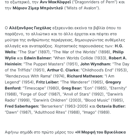
το εξωτερικό, την
Ανν ΜακΚάφρεϊ
(“Dragonriders of Pern”) και
την
Μάριον Ζίμερ Μπράντλεϋ
(“Mists of Avalon”).
Ο
Αλέξανδρος Γιοχάλας
εξερευνάει εκείνα τα βιβλία όπου το
παράξενο, το αλλιώτικο και το άλλο έρχεται και πέφτει στα
μούτρα της ανθρώπινης περιέργειας, δημιουργώντας συθέμελες
αλλαγές και αναταράξεις. Χορταστικές παρουσιάσεις των:
H.G.
Wells:
“The Star” (1897), “The War of the Worlds” (1898),
Philip
Wylie
και
Edwin Balmer:
“When Worlds Collide (1933),
Robert A.
Heinlein:
“The Puppet Masters” (1951),
John Wyndham:
“The Day
of the Triffids” (1951),
Arthur C. Clarke:
“Childhood’s End” (1953),
“Rendezvous With Rama” (1974),
Richard Matheson:
“I Am
Legend” (1954),
Fritz Leiber:
“The Wanderer” (1965),
Gregory
Benford:
“Timescape” (1980),
Greg Bear:
“Eon” (1985), “Eternity”
(1988), “Forge of God” (1987), “Anvil of Stars” (1992), “Darwin’s
Radio” (1999), “Darwin’s Children” (2003), “Blood Music” (1985),
Fred Saberhagen:
“Berserkers” (1963-2005) και
Octavia Butler:
“Dawn” (1987), “Adulthood Rites” (1988), “Imago” (1989).
Αφήνω σημάδι στο πρώτο μέρος του
«Η Μορφή του Βρικόλακα