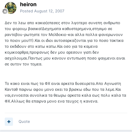
heiron
Posted
August 12, 2007
Δεν το λεω απο κακια(επεσες στον λιγοτερο συνεπη ανθρωπο
του φορουμ βασικα!Διηγηματα καθυστερημενα,στησιμο σε
ραντεβου-ρωτηστε τον Μελδοκιο-και αλλα πολλα φανερωνουν
το ποιον μου!!!).Και οι ιδιοι αυτοσαρκαζονται για το ποσο τακτικα
το εκδιδουν στο κατω κατω.Και οσο για τα καμενα
κομικοαρθρα,προφανως δεν μου αρεσουν γιατι δεν
ασχολουμαι.Παντως μου κανουν εντυπωση ποσο ψαγμενοι ειναι
σε αυτον τον τομεα.
Το κακο ειναι πως τα ΦΧ ειναι αρκετα δυσευρετα.Απο Αγνωστη
Κανταθ παιρνω αφου μονο εκει τα βρισκω εδω που τα λεμε.Και
ναι,εννοειται συνολικα τα θεωρω αρκετα καλα εως πολυ καλα τα
ΦΧ.Αλλιως θα επαιρνα μονο ενα τευχος η κανενα.
Quote