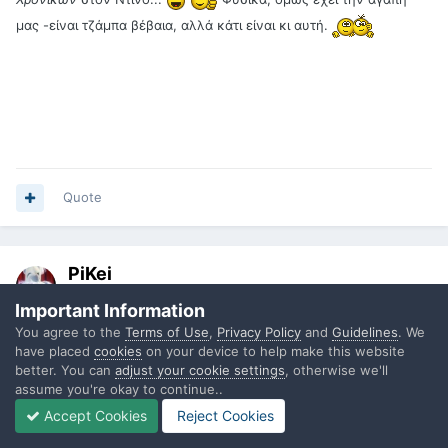
μας -είναι τζάμπα βέβαια, αλλά κάτι είναι κι αυτή.
Quote
PiKei
Posted
November 11, 2009
Important Information
You agree to the
Terms of Use
,
Privacy Policy
and
Guidelines
. We
Όπως λέει κι η διαφήμιση της Mastercard, μόνο η αγάπη είναι
have placed
cookies
on your device to help make this website
ανεκτίμητη. Όλα τα υπόλοιπα τοκίζονται γερά...
better. You can
adjust your cookie settings
, otherwise we'll
assume you're okay to continue..
Accept Cookies
Reject Cookies
Quote