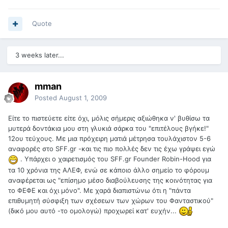
Quote
3 weeks later...
mman
Posted
August 1, 2009
Είτε το πιστεύετε είτε όχι, μόλις σήμερις αξιώθηκα ν' βυθίσω τα
μυτερά δοντάκια μου στη γλυκιά σάρκα του "επιτέλους βγήκε!"
12ου τεύχους. Με μια πρόχειρη ματιά μέτρησα τουλάχιστον 5-6
αναφορές στο SFF.gr -και τις πιο πολλές δεν τις έχω γράψει εγώ
. Υπάρχει ο χαιρετισμός του SFF.gr Founder Robin-Hood για
τα 10 χρόνια της ΑΛΕΦ, ενώ σε κάποιο άλλο σημείο το φόρουμ
αναφέρεται ως "επίσημο μέσο διαβούλευσης της κοινότητας για
το ΦΕΦΕ και όχι μόνο". Με χαρά διαπιστώνω ότι η "πάντα
επιθυμητή σύσφιξη των σχέσεων των χώρων του Φανταστικού"
(δικό μου αυτό -το ομολογώ) προχωρεί κατ' ευχήν...