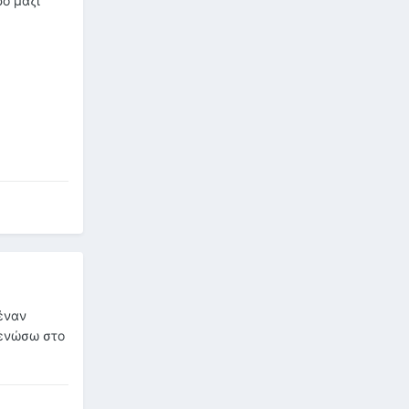
ρο μαζί
 έναν
 ενώσω στο