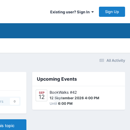
Sign Up
Existing user? Sign In
All Activity
Upcoming Events
BookWalks #42
SEP
12
0
12 September 2026 4:00 PM
rs
0
Until
6:00 PM
is topic