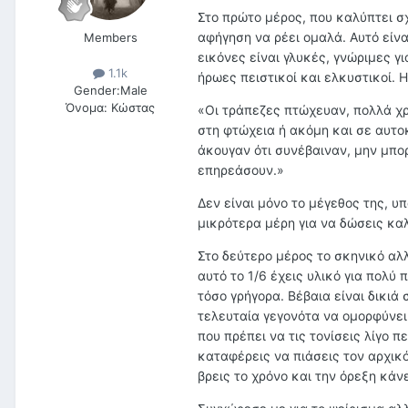
Στο πρώτο μέρος, που καλύπτει σχ
αφήγηση να ρέει ομαλά. Αυτό είνα
Members
εικόνες είναι γλυκές, γνώριμες γ
1.1k
ήρωες πειστικοί και ελκυστικοί. 
Gender:
Male
Όνομα:
Κώστας
«Οι τράπεζες πτώχευαν, πολλά χρ
στη φτώχεια ή ακόμη και σε αυτοκ
άκουγαν ότι συνέβαιναν, μην μπ
επηρεάσουν.»
Δεν είναι μόνο το μέγεθος της, υ
μικρότερα μέρη για να δώσεις κα
Στο δεύτερο μέρος το σκηνικό αλλά
αυτό το 1/6 έχεις υλικό για πολύ
τόσο γρήγορα. Βέβαια είναι δικιά
τελευταία γεγονότα να ομορφύνει 
που πρέπει να τις τονίσεις λίγο 
καταφέρεις να πιάσεις τον αρχικό
βρεις το χρόνο και την όρεξη κάνε