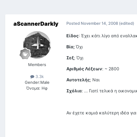
aScannerDarkly
Posted
November 14, 2008
(edited)
Είδος
: Έχει κάτι λίγο από εναλλα
Βία;
Όχι
Σεξ
; Όχι
Members
Αριθμός Λέξεων
: ~ 2800
3.3k
Αυτοτελής
; Ναι
Gender:
Male
Όνομα:
Ηφ
Σχόλια
: ... Γιατί τελικά η οικον
Αν έχετε καμιά καλύτερη ιδέα για 