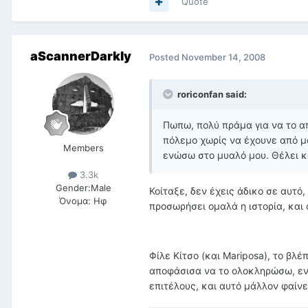
Quote
aScannerDarkly
Posted
November 14, 2008
roriconfan said:
Πωπω, πολύ πράμα για να το απ
πόλεμο χωρίς να έχουνε από μ
Members
ενώσω στο μυαλό μου. Θέλει κ
3.3k
Gender:
Male
Κοίταξε, δεν έχεις άδικο σε αυτό
Όνομα:
Ηφ
προσωρήσει ομαλά η ιστορία, και 
Φίλε Κίτσο (και Mariposa), το βλ
αποφάσισα να το ολοκληρώσω, ενώ
επιτέλους, και αυτό μάλλον φαίν