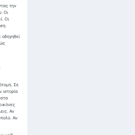
ντας την
. Οι
ί. Οι
ση:
ε οδηγηθεί
λώς
ε
ότομη. Σε
ν ιστορία
 στα
εικόνες
εις. Αν
 πολύ. Αν