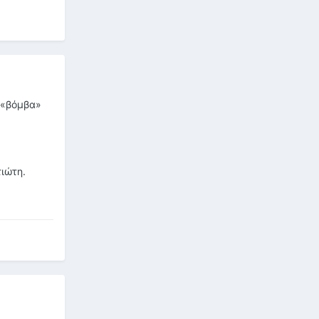
ν «βόμβα»
ιώτη.