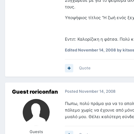
Συγχώρεσε με για το ψείρισμα αλλ
τους.
Υποψήφιος τίτλος “Η ζωή ενός ξ
Εντιτ: Καλορίζικη η φάτσα. Πολύ 
Edited
November 14, 2008
by kitso
Quote
Guest roriconfan
Posted
November 14, 2008
Πωπω, πολύ πράμα για να το απολ
πόλεμο χωρίς να έχουνε από μόνα
μυαλό μου. Θέλει καλύτερη σύνδε
Guests