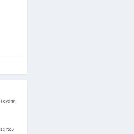
 Η αγάπη
ιες που