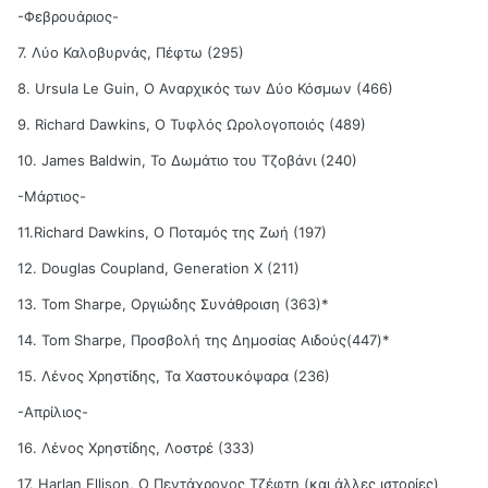
-Φεβρουάριος-
7. Λύο Καλοβυρνάς, Πέφτω (295)
8. Ursula Le Guin, Ο Αναρχικός των Δύο Κόσμων (466)
9. Richard Dawkins, Ο Τυφλός Ωρολογοποιός (489)
10. James Baldwin, Το Δωμάτιο του Τζοβάνι (240)
-Μάρτιος-
11.Richard Dawkins, Ο Ποταμός της Ζωή (197)
12. Douglas Coupland, Generation X (211)
13. Tom Sharpe, Οργιώδης Συνάθροιση (363)*
14. Tom Sharpe, Προσβολή της Δημοσίας Αιδούς(447)*
15. Λένος Χρηστίδης, Τα Χαστουκόψαρα (236)
-Απρίλιος-
16. Λένος Χρηστίδης, Λοστρέ (333)
17. Harlan Ellison, Ο Πεντάχρονος Τζέφτη (και άλλες ιστορίες)