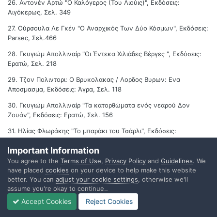
26. Αντονέν Αρτώ "Ο Καλόγερος (Του Λιούις)", Εκδόσεις:
Αιγόκερως, Σελ. 349
27. Ούρσουλα Λε Γκέν "Ο Αναρχικός Των Δύο Κόσμων", Εκδόσεις:
Parsec, Σελ.466
28. Γκυγιώμ Απολλιναίρ "Οι Έντεκα Χιλιάδες Βέργες ", Εκδόσεις:
Ερατώ, Σελ. 218
29. Τζον Πολιντορι: Ο Βρυκολακας / Λορδος Βυρων: Ενα
Αποσμασμα, Εκδόσεις: Άγρα, Σελ. 118
30. Γκυγιώμ Απολλιναίρ "Τα κατορθώματα ενός νεαρού Δον
Ζουάν", Εκδόσεις: Ερατώ, Σελ. 156
31. Ηλίας Φλωράκης "Το μπαράκι του Τσάρλι", Εκδόσεις:
Καστανιώτης, Σελ. 155
Important Information
32. Τέρυ Πράτσετ "Πυραμίδες", Εκδόσεις: Ψυχογιός, Σελ. 421
You agree to the
Terms of Use
,
Privacy Policy
and
Guidelines
. We
have placed
cookies
on your device to help make this website
33. Πιερ Λουίς "Μικρές ερωτικές σκηνές", Εκδόσεις: Ερατώ, Σελ.
better. You can
adjust your cookie settings
, otherwise we'll
212
assume you're okay to continue..
34. Τερυ Πρατσετ "Χιλιαδες νανοι κι ενα τηγανι", Εκδοσεις:
Accept Cookies
Reject Cookies
Ψυχογιος, Σελ.345