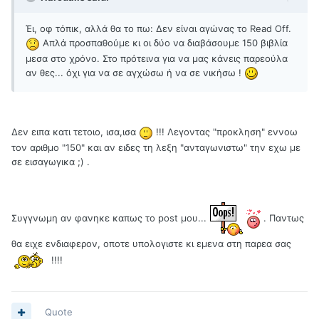
Έι, οφ τόπικ, αλλά θα το πω: Δεν είναι αγώνας το Read Off.
Απλά προσπαθούμε κι οι δύο να διαβάσουμε 150 βιβλία
μεσα στο χρόνο. Στο πρότεινα για να μας κάνεις παρεούλα
αν θες... όχι για να σε αγχώσω ή να σε νικήσω !
Δεν ειπα κατι τετοιο, ισα,ισα
!!! Λεγοντας "προκληση" εννοω
τον αριθμο "150" και αν ειδες τη λεξη "ανταγωνιστω" την εχω με
σε εισαγωγικα ;) .
Συγγνωμη αν φανηκε καπως το post μου...
. Παντως
θα ειχε ενδιαφερον, οποτε υπολογιστε κι εμενα στη παρεα σας
!!!!
Quote