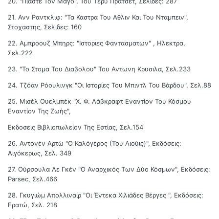
20. "Πιάστε Τον Μάγο", Του Τέρυ Πράτσετ, Σελίδες: 287
21. Ανν Ραντκλιφ: "Τα Καστρα Του Αθλιν Και Του Νταμπειν",
Στοχαστης, Σελιδες: 160
22. Αμπροουζ Μπηρς: "Ιστοριες Φαντασματων" , Ηλεκτρα,
Σελ.222
23. "Το Στομα Του Διαβολου" Του Αντωνη Κρυσιλα, Σελ.233
24. Τζόαν Ρόουλινγκ "Οι Ιστορίες Του Μπιντλ Του Βάρδου", Σελ.88
25. Μισέλ Ουελμπέκ "Χ. Φ. Λάβκραφτ Εναντίον Του Κόσμου
Εναντίον Της Ζωής",
Εκδοσεις Βιβλιοπωλείον Της Εστίας, Σελ.154
26. Αντονέν Αρτώ "Ο Καλόγερος (Του Λιούις)", Εκδόσεις:
Αιγόκερως, Σελ. 349
27. Ούρσουλα Λε Γκέν "Ο Αναρχικός Των Δύο Κόσμων", Εκδόσεις:
Parsec, Σελ.466
28. Γκυγιώμ Απολλιναίρ "Οι Έντεκα Χιλιάδες Βέργες ", Εκδόσεις:
Ερατώ, Σελ. 218