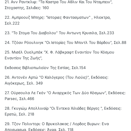
21. Ανν Ραντκλιφ: "Τα Καστρα Του Αθλιν Και Του Νταμπειν",
Στοχαστης, Σελιδες: 160
22. Αμπροουζ Μπηρς: "Ιστοριες Φαντασματων" , Ηλεκτρα,
Σελ.222
23. "Το Στομα Του Διαβολου" Του Αντωνη Κρυσιλα, Σελ.233
24. Τζόαν Ρόουλινγκ "Οι Ιστορίες Του Μπιντλ Του Βάρδου", Σελ.88
25. Μισέλ Ουελμπέκ "Χ. Φ. Λάβκραφτ Εναντίον Του Κόσμου
Εναντίον Της Ζωής",
Εκδοσεις Βιβλιοπωλείον Της Εστίας, Σελ.154
26. Αντονέν Αρτώ "Ο Καλόγερος (Του Λιούις)", Εκδόσεις:
Αιγόκερως, Σελ. 349
27. Ούρσουλα Λε Γκέν "Ο Αναρχικός Των Δύο Κόσμων", Εκδόσεις:
Parsec, Σελ.466
28. Γκυγιώμ Απολλιναίρ "Οι Έντεκα Χιλιάδες Βέργες ", Εκδόσεις:
Ερατώ, Σελ. 218
29. Τζον Πολιντορι: Ο Βρυκολακας / Λορδος Βυρων: Ενα
Αποσμασμα, Εκδόσεις: Άγρα, Σελ. 118