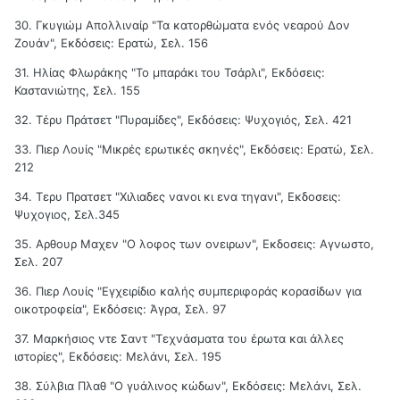
30. Γκυγιώμ Απολλιναίρ "Τα κατορθώματα ενός νεαρού Δον
Ζουάν", Εκδόσεις: Ερατώ, Σελ. 156
31. Ηλίας Φλωράκης "Το μπαράκι του Τσάρλι", Εκδόσεις:
Καστανιώτης, Σελ. 155
32. Τέρυ Πράτσετ "Πυραμίδες", Εκδόσεις: Ψυχογιός, Σελ. 421
33. Πιερ Λουίς "Μικρές ερωτικές σκηνές", Εκδόσεις: Ερατώ, Σελ.
212
34. Τερυ Πρατσετ "Χιλιαδες νανοι κι ενα τηγανι", Εκδοσεις:
Ψυχογιος, Σελ.345
35. Αρθουρ Μαχεν "Ο λοφος των ονειρων", Εκδοσεις: Αγνωστο,
Σελ. 207
36. Πιερ Λουίς "Εγχειρίδιο καλής συμπεριφοράς κορασίδων για
οικοτροφεία", Εκδόσεις: Άγρα, Σελ. 97
37. Μαρκήσιος ντε Σαντ "Τεχνάσματα του έρωτα και άλλες
ιστορίες", Εκδόσεις: Μελάνι, Σελ. 195
38. Σύλβια Πλαθ "Ο γυάλινος κώδων", Εκδόσεις: Μελάνι, Σελ.