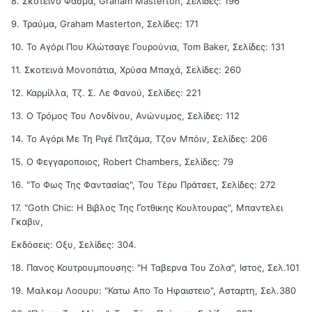
8. Σκοτεινό Φάσμα, Graham Masterton, Σελίδες: 196
9. Τραύμα, Graham Masterton, Σελίδες: 171
10. Το Αγόρι Που Κλώτσαγε Γουρούνια, Tom Baker, Σελίδες: 131
11. Σκοτεινά Μονοπάτια, Χρύσα Μπαχά, Σελίδες: 260
12. Καρμίλλα, Τζ. Σ. Λε Φανού, Σελίδες: 221
13. Ο Τρόμος Του Λονδίνου, Ανώνυμος, Σελίδες: 112
14. To Αγόρι Με Τη Ριγέ Πιτζάμα, Τζον Μπόιν, Σελίδες: 206
15. Ο Φεγγαροποιος, Robert Chambers, Σελίδες: 79
16. "Το Φως Της Φαντασίας", Του Τέρυ Πράτσετ, Σελίδες: 272
17. "Goth Chic: Η Βιβλος Της Γοτθικης Κουλτουρας", Μπαντελει
Γκαβιν,
Εκδόσεις: Οξυ, Σελίδες: 304.
18. Πανος Κουτρουμπουσης: "Η Ταβερνα Του Ζολα", Ιστος, Σελ.101
19. Μαλκομ Λοουρυ: "Κατω Απο Το Ηφαιστειο", Ασταρτη, Σελ.380