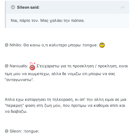
Sileon said:
Ναι, πάρτε τον. Μας χαλάει την πιάτσα.
@ Nihilio: Θα κανω ο,τι καλυτερο μπορω :tongue:
@ Naroualis:
Σ'ευχαριστω για τη προσκληση / προκληση, ειναι
τιμη μου να συμμετεχω, αλλα δε νομιζω οτι μπορω να σας
"ανταγωνιστω".
Απλα εχω καταργησει τη τηλεοραση, κι απ' την αλλη ειμαι σε μια
"περιεργη" φαση στη ζωη μου, που προτιμω να καθομαι σπιτι και
να διαβαζω.
@ Sileon: :tongue: