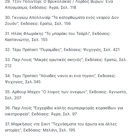
29. Τζον Πολιντορι: Ο Βρυκολακας / Λορδος Βυρων: Ενα
Αποσμασμα, Εκδόσεις: Άγρα, Σελ. 118
30. Γκυγιώμ Απολλιναίρ "Τα κατορθώματα ενός νεαρού Δον
Ζουάν", Εκδόσεις: Ερατώ, Σελ. 156
31. Ηλίας Φλωράκης "Το μπαράκι του Τσάρλι", Εκδόσεις:
Καστανιώτης, Σελ. 155
32. Τέρυ Πράτσετ "Πυραμίδες", Εκδόσεις: Ψυχογιός, Σελ. 421
33. Πιερ Λουίς "Μικρές ερωτικές σκηνές", Εκδόσεις: Ερατώ, Σελ.
212
34. Τερυ Πρατσετ "Χιλιαδες νανοι κι ενα τηγανι", Εκδοσεις:
Ψυχογιος, Σελ.345
35. Αρθουρ Μαχεν "Ο λοφος των ονειρων", Εκδοσεις: Αγνωστο,
Σελ. 207
36. Πιερ Λουίς "Εγχειρίδιο καλής συμπεριφοράς κορασίδων για
οικοτροφεία", Εκδόσεις: Άγρα, Σελ. 97
37. Μαρκήσιος ντε Σαντ "Τεχνάσματα του έρωτα και άλλες
ιστορίες", Εκδόσεις: Μελάνι, Σελ. 195