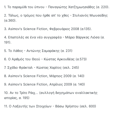
1. Το παραμύθι του ύπνου - Παναγιώτης Χατζημωησιάδης (σ. 220).
2. Τάλως, ο τρόμος που ήρθε απ' το χθες - Στυλιανός Μωυσείδης
(σ.360).
3. Asimov's Science Fiction, Φεβρουάριος 2008 (σ.135).
4. Επιστολές σε ένα νέο συγγραφέα - Μάριο Βάργκας Λιόσα (σ.
191).
5. Το Λάθος - Αντώνης Σαμαράκης (σ. 231)
6. Ο Αριθμός του Θεού - Κώστας Αρκουδέας (σ.573)
7. Σχέδιο Φράκταλ - Κώστας Χαρίτος (σελ. 245)
8. Asimov's Science Fiction, Μάρτιος 2009 (σ. 140)
9. Asimov's Science Fiction, Απρίλιος 2009 (σ. 140)
10. Αν το Τρίτο Ράιχ... (συλλογή διηγημάτων εναλλακτικής
ιστορίας, σ. 195)
11. Ο Λαξευτής των Στοιχείων - Βάσω Χρήστου (σελ. 600)