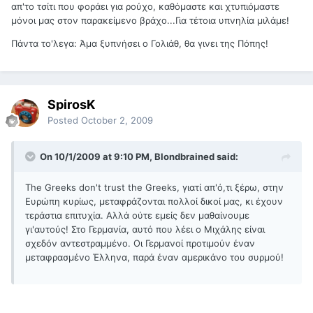
απ'το τσίτι που φοράει για ρούχο, καθόμαστε και χτυπιόμαστε
μόνοι μας στον παρακείμενο βράχο...Για τέτοια υπνηλία μιλάμε!
Πάντα το'λεγα: Άμα ξυπνήσει ο Γολιάθ, θα γινει της Πόπης!
SpirosK
Posted
October 2, 2009
On 10/1/2009 at 9:10 PM, Blondbrained said:
The Greeks don't trust the Greeks, γιατί απ'ό,τι ξέρω, στην
Ευρώπη κυρίως, μεταφράζονται πολλοί δικοί μας, κι έχουν
τεράστια επιτυχία. Αλλά ούτε εμείς δεν μαθαίνουμε
γι'αυτούς! Στο Γερμανία, αυτό που λέει ο Μιχάλης είναι
σχεδόν αντεστραμμένο. Οι Γερμανοί προτιμούν έναν
μεταφρασμένο Έλληνα, παρά έναν αμερικάνο του συρμού!