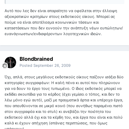
Αυτό που λες δεν είναι απαραίτητο να οφείλεται στην έλλειψη
αξιοκρατικών κριτηρίων στους εκδοτικούς οίκους. Μπορεί ας
πούμε να είναι αποτέλεσμα κοινωνικών τάσεων και
καταστάσεων που δεν ευνοούν την ανάπτυξη νέων ευπώλητων/
ευανάγνωστων/ενδιαφέροντων λογοτεχνικών ιδεών.
Blondbrained
Posted
September 26, 2009
Όχι, απλά, στους μεγάλους εκδοτικούς οίκους παίζουν ισάξια δύο
κατηγορίες συγγραφέων: Η καλή πένα κι αυτοί που πληρώνουν
για να δουν το έργο τους τυπωμένο. Ο ίδιος εκδοτικός μπορεί να
εκδίδει σκουπίδια για το κέρδος (έχει γεμίσει ο τόπος, και δεν το
λέω μόνο εγώ αυτό), μαζί με πραγματικά άρτια και υπέροχα έργα,
που απευθύνονται σε μικρό κοινό (που συνήθως παραμένει πιστό
στον συγγραφέα και το στυλ) κι ανεβάζει την ποιότητα του
εκδοτικού αλλά όχι και τα κέρδη του, και έργα που είναι και πολύ
καλά κι έχουν απήχηση (σπάνιες περιπτώσεις, που όμως
υπάρχουν)...