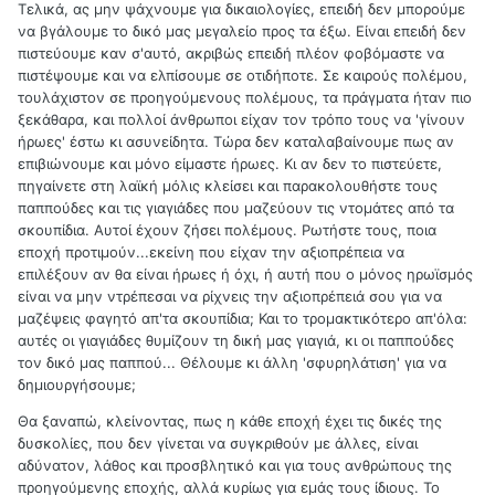
Τελικά, ας μην ψάχνουμε για δικαιολογίες, επειδή δεν μπορούμε
να βγάλουμε το δικό μας μεγαλείο προς τα έξω. Είναι επειδή δεν
πιστεύουμε καν σ'αυτό, ακριβώς επειδή πλέον φοβόμαστε να
πιστέψουμε και να ελπίσουμε σε οτιδήποτε. Σε καιρούς πολέμου,
τουλάχιστον σε προηγούμενους πολέμους, τα πράγματα ήταν πιο
ξεκάθαρα, και πολλοί άνθρωποι είχαν τον τρόπο τους να 'γίνουν
ήρωες' έστω κι ασυνείδητα. Τώρα δεν καταλαβαίνουμε πως αν
επιβιώνουμε και μόνο είμαστε ήρωες. Κι αν δεν το πιστεύετε,
πηγαίνετε στη λαϊκή μόλις κλείσει και παρακολουθήστε τους
παππούδες και τις γιαγιάδες που μαζεύουν τις ντομάτες από τα
σκουπίδια. Αυτοί έχουν ζήσει πολέμους. Ρωτήστε τους, ποια
εποχή προτιμούν...εκείνη που είχαν την αξιοπρέπεια να
επιλέξουν αν θα είναι ήρωες ή όχι, ή αυτή που ο μόνος ηρωϊσμός
είναι να μην ντρέπεσαι να ρίχνεις την αξιοπρέπειά σου για να
μαζέψεις φαγητό απ'τα σκουπίδια; Και το τρομακτικότερο απ'όλα:
αυτές οι γιαγιάδες θυμίζουν τη δική μας γιαγιά, κι οι παππούδες
τον δικό μας παππού... Θέλουμε κι άλλη 'σφυρηλάτιση' για να
δημιουργήσουμε;
Θα ξαναπώ, κλείνοντας, πως η κάθε εποχή έχει τις δικές της
δυσκολίες, που δεν γίνεται να συγκριθούν με άλλες, είναι
αδύνατον, λάθος και προσβλητικό και για τους ανθρώπους της
προηγούμενης εποχής, αλλά κυρίως για εμάς τους ίδιους. Το