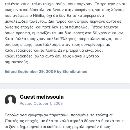
ταλέντο και οι ταλαντούχοι άνθρωποι υπάρχουν. Το τρομερό είναι
πως είναι πιο δύσκολο να βγουν στην επιφάνεια, για τους λόγους
που ανέφερε ο Nihilio, όχι ότι δεν θα τα καταφέρει ένα
μεγαλειώδες ταλέντο... Δια πυρός και σιδήρου περνάνε αυτοί σε
όλες τις εποχές, και ποτέ δεν είναι πάμπολλοι! Τέτοια ταλέντα,
όπως προείπα, εμφανίζονται μια-δυο φορές στα 50 χρόνια και αν.
Κατά τ'άλλα υπάρχουν πολλοί Έλληνες υπερ-ταλαντούχοι, τους
οποίους επίσης προσβάλλουμε όταν τους συγκρίνουμε με
Καζαντζάκηδες και τα λοιπά. Δεν μπορεί να είναι όλοι
Καζαντζάκηδες, αλλά αυτό δεν τους κάνει λιγότερο
σημαντικούς...
Edited
September 29, 2009
by Blondbrained
Guest melissoula
Posted
October 1, 2009
Παρόλα όσα γράφτηκαν παραπάνω, παραμένει το ερώτημα:
Σ'αυτές τις εποχές, με όλα τα καλά στραβά δύσκολα ή κακά τους,
οι ξένοι δημιουργοί και εκδότες τους μεγαλουργούν όπως