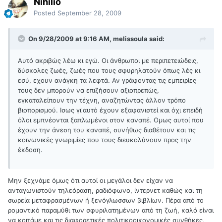
Nihilio
Posted
September 28, 2009
On 9/28/2009 at 9:16 AM, melissoula said:
Αυτό ακριβώς λέω κι εγώ. Οι άνθρωποι με περιπετειώδεις,
δύσκολες ζωές, ζωές που τους σφυρηλατούν όπως λές κι
εσύ, εχουν ανάγκη τα λεφτά. Αν γράφοντας τις εμπειρίες
τους δεν μπορούν να επιζήσουν αξιοπρεπώς,
εγκαταλείπουν την τέχνη, αναζητώντας άλλον τρόπο
βιοπορισμού. Ισως γι'αυτό έχουν εξαφανιστεί και όχι επειδή
όλοι εμπνέονται ξαπλωμένοι στον καναπέ. Ομως αυτοί που
έχουν την άνεση του καναπέ, συνήθως διαθέτουν και τις
κοινωνικές γνωριμίες που τους διευκολύνουν προς την
έκδοση.
Μην ξεχνάμε όμως ότι αυτοί οι μεγάλοι δεν είχαν να
ανταγωνιστούν τηλεόραση, ραδιόφωνο, ίντερνετ καθώς και τη
σωρεία μεταφρασμένων ή ξενόγλωσσων βιβλίων. Πέρα από το
ρομαντικό παραμύθι των σφυριλατημένων από τη ζωή, καλό είναι
να κοιτάμε και τις διαφορετικές πολιτικοοικονομικές συνθήκες,