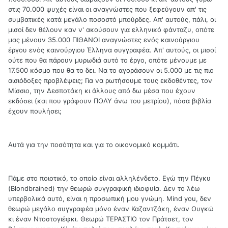
στις 70.000 ψυχές είναι οι αναγνώστες που ξεφεύγουν απ' τις
συμβατικές κατά μεγάλο ποσοστό μπούρδες. Απ' αυτούς, πάλι, οι
μισοί δεν θέλουν καν ν' ακούσουν για ελληνικό φάνταζυ, οπότε
μας μένουν 35.000 ΠΙΘΑΝΟΙ αναγνώστες ενός καινούργιου
έργου ενός καινούργιου Έλληνα συγγραφέα. Απ' αυτούς, οι μισοί
ούτε που θα πάρουν μυρωδιά αυτό το έργο, οπότε μένουμε με
17.500 κόσμο που θα το δει. Να το αγοράσουν οι 5.000 με τις πιο
αισιόδοξες προβλέψεις; Για να ρωτήσουμε τους εκδοθέντες, τον
Μίσσιο, την Δεσποτάκη κι άλλους από δω μέσα που έχουν
εκδόσει (και που γράφουν ΠΟΛΥ άνω του μετρίου), πόσα βιβλία
έχουν πουλήσει;
Αυτά για την ποσότητα και για το οικονομικό κομμάτι.
Πάμε στο ποιοτικό, το οποίο είναι αλληλένδετο. Εγώ την Πέγκυ
(Blondbrained) την θεωρώ συγγραφική ιδιοφυία. Δεν το λέω
υπερβολικά αυτό, είναι η προσωπική μου γνώμη. Mind you, δεν
θεωρώ μεγάλο συγγραφέα μόνο έναν Καζαντζάκη, έναν Ουγκώ
κι έναν Ντοστογιέφκι. Θεωρώ ΤΕΡΑΣΤΙΟ τον Πράτσετ, τον