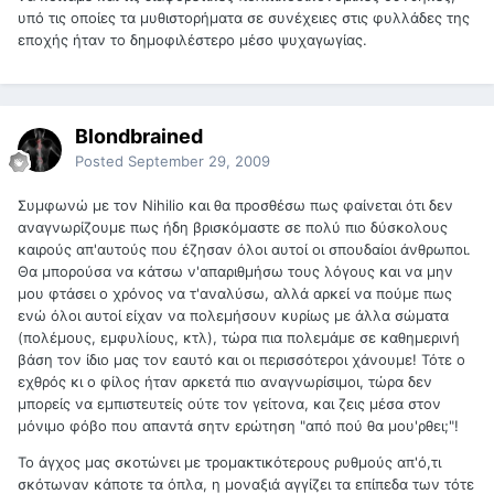
υπό τις οποίες τα μυθιστορήματα σε συνέχειες στις φυλλάδες της
εποχής ήταν το δημοφιλέστερο μέσο ψυχαγωγίας.
Blondbrained
Posted
September 29, 2009
Συμφωνώ με τον Nihilio και θα προσθέσω πως φαίνεται ότι δεν
αναγνωρίζουμε πως ήδη βρισκόμαστε σε πολύ πιο δύσκολους
καιρούς απ'αυτούς που έζησαν όλοι αυτοί οι σπουδαίοι άνθρωποι.
Θα μπορούσα να κάτσω ν'απαριθμήσω τους λόγους και να μην
μου φτάσει ο χρόνος να τ'αναλύσω, αλλά αρκεί να πούμε πως
ενώ όλοι αυτοί είχαν να πολεμήσουν κυρίως με άλλα σώματα
(πολέμους, εμφυλίους, κτλ), τώρα πια πολεμάμε σε καθημερινή
βάση τον ίδιο μας τον εαυτό και οι περισσότεροι χάνουμε! Τότε ο
εχθρός κι ο φίλος ήταν αρκετά πιο αναγνωρίσιμοι, τώρα δεν
μπορείς να εμπιστευτείς ούτε τον γείτονα, και ζεις μέσα στον
μόνιμο φόβο που απαντά σητν ερώτηση "από πού θα μου'ρθει;"!
Το άγχος μας σκοτώνει με τρομακτικότερους ρυθμούς απ'ό,τι
σκότωναν κάποτε τα όπλα, η μοναξιά αγγίζει τα επίπεδα των τότε