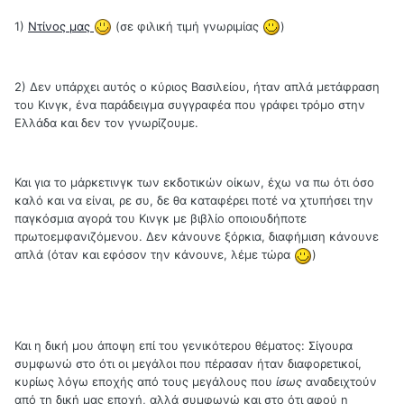
1)
Ντίνος μας
(σε φιλική τιμή γνωριμίας
)
2) Δεν υπάρχει αυτός ο κύριος Βασιλείου, ήταν απλά μετάφραση
του Κινγκ, ένα παράδειγμα συγγραφέα που γράφει τρόμο στην
Ελλάδα και δεν τον γνωρίζουμε.
Και για το μάρκετινγκ των εκδοτικών οίκων, έχω να πω ότι όσο
καλό και να είναι, ρε συ, δε θα καταφέρει ποτέ να χτυπήσει την
παγκόσμια αγορά του Κινγκ με βιβλίο οποιουδήποτε
πρωτοεμφανιζόμενου. Δεν κάνουνε ξόρκια, διαφήμιση κάνουνε
απλά (όταν και εφόσον την κάνουνε, λέμε τώρα
)
Και η δική μου άποψη επί του γενικότερου θέματος: Σίγουρα
συμφωνώ στο ότι οι μεγάλοι που πέρασαν ήταν διαφορετικοί,
κυρίως λόγω εποχής από τους μεγάλους που
ίσως
αναδειχτούν
από τη δική μας εποχή, αλλά συμφωνώ και στο ότι αφού η