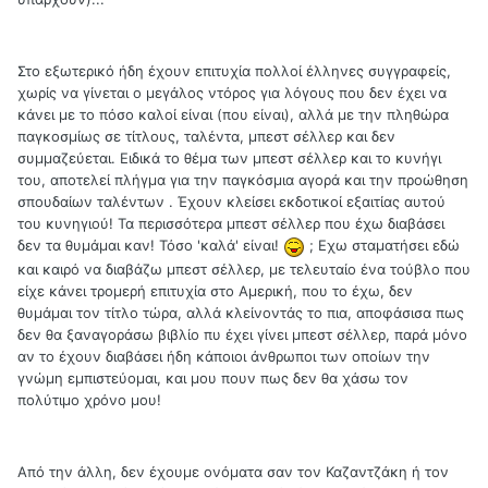
Στο εξωτερικό ήδη έχουν επιτυχία πολλοί έλληνες συγγραφείς,
χωρίς να γίνεται ο μεγάλος ντόρος για λόγους που δεν έχει να
κάνει με το πόσο καλοί είναι (που είναι), αλλά με την πληθώρα
παγκοσμίως σε τίτλους, ταλέντα, μπεστ σέλλερ και δεν
συμμαζεύεται. Ειδικά το θέμα των μπεστ σέλλερ και το κυνήγι
του, αποτελεί πλήγμα για την παγκόσμια αγορά και την προώθηση
σπουδαίων ταλέντων . Έχουν κλείσει εκδοτικοί εξαιτίας αυτού
του κυνηγιού! Τα περισσότερα μπεστ σέλλερ που έχω διαβάσει
δεν τα θυμάμαι καν! Τόσο 'καλά' είναι!
; Εχω σταματήσει εδώ
και καιρό να διαβάζω μπεστ σέλλερ, με τελευταίο ένα τούβλο που
είχε κάνει τρομερή επιτυχία στο Αμερική, που το έχω, δεν
θυμάμαι τον τίτλο τώρα, αλλά κλείνοντάς το πια, αποφάσισα πως
δεν θα ξαναγοράσω βιβλίο πυ έχει γίνει μπεστ σέλλερ, παρά μόνο
αν το έχουν διαβάσει ήδη κάποιοι άνθρωποι των οποίων την
γνώμη εμπιστεύομαι, και μου πουν πως δεν θα χάσω τον
πολύτιμο χρόνο μου!
Από την άλλη, δεν έχουμε ονόματα σαν τον Καζαντζάκη ή τον