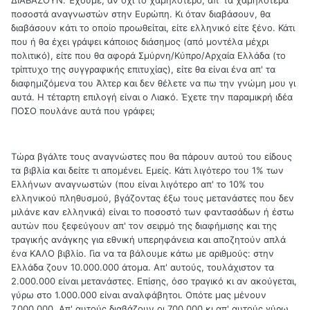
ΔΙΑΒΑΖΟΥΝ. Έχουμε, αν όχι το χαμηλότερο, απ' τα χαμηλότερα
ποσοστά αναγνωστών στην Ευρώπη. Κι όταν διαβάσουν, θα
διαβάσουν κάτι το οποίο προωθείται, είτε ελληνικό είτε ξένο. Κάτι
που ή θα έχει γράψει κάποιος διάσημος (από μοντέλα μέχρι
πολιτικό), είτε που θα αφορά Σμύρνη/Κύπρο/Αρχαία Ελλάδα (το
τρίπτυχο της συγγραφικής επιτυχίας), είτε θα είναι ένα απ' τα
διαφημιζόμενα του Άλτερ και δεν θέλετε να πω την γνώμη μου γι
αυτά. Η τέταρτη επιλογή είναι ο Λιακό. Έχετε την παραμικρή ιδέα
ΠΟΣΟ πουλάνε αυτά που γράφει;
Τώρα βγάλτε τους αναγνώστες που θα πάρουν αυτού του είδους
τα βιβλία και δείτε τι απομένει. Εμείς. Κάτι λιγότερο του 1% των
Ελλήνων αναγνωστών (που είναι λιγότερο απ' το 10% του
ελληνικού πληθυσμού, βγάζοντας έξω τους μετανάστες που δεν
μιλάνε καν ελληνικά) είναι το ποσοστό των φαντασάδων ή έστω
αυτών που ξεφεύγουν απ' τον σειρμό της διαφήμισης και της
τραγικής ανάγκης για εθνική υπερηφάνεια και αποζητούν απλά
ένα ΚΑΛΟ βιβλίο. Για να τα βάλουμε κάτω με αριθμούς: στην
Ελλάδα ζουν 10.000.000 άτομα. Απ' αυτούς, τουλάχιστον τα
2.000.000 είναι μετανάστες. Επίσης, όσο τραγικό κι αν ακούγεται,
γύρω στο 1.000.000 είναι αναλφάβητοι. Οπότε μας μένουν
7.000.000. Απ' αυτούς διαβάζουν οι 700.000 κι απ' αυτούς γύρω