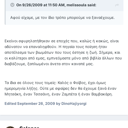
On 9/26/2009 at 11:50 AM, melissoula said:
Αφού είχαμε, με τον ίδιο τρόπο μπορούμε να ξαναέχουμε.
Εκείνοι σφυρηλατήθηκαν σε εποχές που, καλώς ή κακώς, είναι
αδύνατον να επαναληφθούν. Η πηγαία τους ποίηση ήταν
αποτέλεσμα των βιωμάτων που τους έστησε η ζωή. Σήμερα, και
οι καλύτεροι από εμας, εμπνεόμαστε μόνο από βιβλία άλλων που
διαβάζουμε, ξαπλωμένοι άνετα στον καναπέ μας.
Τα ίδια σε όλους τους τομείς: Καλός ο Φοίβος, έχει όμως
ημερομηνία λήξης. Ούτε με σφαίρες δεν θα έχουμε ξανά έναν
Μητσάκη, έναν Τσιτσάνη, έναν Ζαμπέτα ή έναν Βαμβακάρη.
Edited
September 26, 2009
by DinoHajiyorgi