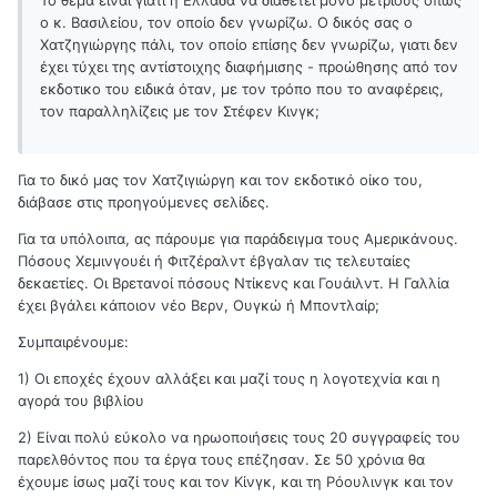
Το θέμα είναι γιατί η Ελλάδα να διαθέτει μόνο μέτριους όπως
ο κ. Βασιλείου, τον οποίο δεν γνωρίζω. Ο δικός σας ο
Χατζηγιώργης πάλι, τον οποίο επίσης δεν γνωρίζω, γιατι δεν
έχει τύχει της αντίστοιχης διαφήμισης - προώθησης από τον
εκδοτικο του ειδικά όταν, με τον τρόπο που το αναφέρεις,
τον παραλληλίζεις με τον Στέφεν Κινγκ;
Για το δικό μας τον Χατζιγιώργη και τον εκδοτικό οίκο του,
διάβασε στις προηγούμενες σελίδες.
Για τα υπόλοιπα, ας πάρουμε για παράδειγμα τους Αμερικάνους.
Πόσους Χεμινγουέι ή Φιτζέραλντ έβγαλαν τις τελευταίες
δεκαετίες. Οι Βρετανοί πόσους Ντίκενς και Γουάιλντ. Η Γαλλία
έχει βγάλει κάποιον νέο Βερν, Ουγκώ ή Μποντλαίρ;
Συμπαιρένουμε:
1) Οι εποχές έχουν αλλάξει και μαζί τους η λογοτεχνία και η
αγορά του βιβλίου
2) Είναι πολύ εύκολο να ηρωοποιήσεις τους 20 συγγραφείς του
παρελθόντος που τα έργα τους επέζησαν. Σε 50 χρόνια θα
έχουμε ίσως μαζί τους και τον Κίνγκ, και τη Ρόουλινγκ και τον