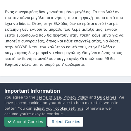
Ένας συγγραφέας δεν γεννιέται μόνο μεγάλος. Το περιβάλλον
του τον κάνει μεγάλο, οι κινήσεις του κι η ψυχή του κι αυτά που
έχει να δώσει. Όταν, στην Ελλάδα, δεν εκτιμάται αυτό (και με
εκτίμηση δεν εννοώ το μπράβο που λέμε μεταξύ μας, εννοώ
ζεστά ευρώπουλα που θα πέφτουν στην τσέπη κάθε μήνα για να
μπορεί ο συγγραφέας, όπως και κάθε επαγγελματίας, να δώσει
στην ΔΟΥΛΕΙΑ του τον καλύτερο εαυτό του), στην Ελλάδα ο
συγγραφέας δεν μπορεί να γίνει μεγάλος. Θα γίνει ο ένας στους
εκατό εν δυνάμει μεγάλους συγγραφείς. Οι υπόλοιποι 99 θα
θαφτούν κάτω απ' το σωρό με τ' ασιδέρωτα.
JohnMad
Important Information
Posted
October 4, 2009
You agree to the
Terms of Use
,
Privacy Policy
and
Guidelines
. We
have placed
cookies
on your device to help make this website
better. You can
adjust your cookie settings
, otherwise we'll
Είσαι σίγουρη ότι "τα ζεστά ευρώπουλα που θα πέφτουν στην
assume you're okay to continue..
τσέπη κάθε μήνα για να μπορεί ο συγγραφέας, όπως και κάθε
επαγγελματίας, να δώσει στην ΔΟΥΛΕΙΑ του τον καλύτερο εαυτό
Accept Cookies
Reject Cookies
του" είναι η καλύτερη δυνατή επιλογή; Δηλαδή επικροτούμε την