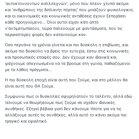
'αυτοκτονούντων καλλιτεχνών', μόνο που πλέον χτυπά ακόμα
και 'ανθρώπους της διπλανής πόρτας' που μοιάζουν φυσιολογικοί,
και οι οικονομικές και κοινωνικές αντιθέσεις έχουν ξεπεράσει
κάθε προηγούμενο... Όλοι αυτοί είχαν κάτι απτό
ν'αντιμετωπίσουν, τώρα παλεύουμε με φαντάσματα, που τις
περισσότερες φορές δεν κατανοούμε καν.
Όσο περνάνε τα χρόνια γίνεται και πιο δύσκολη η επιβίωση, και
ακόμα πιο δύσκολο να βρεις την ευτυχία, έστω στις κοινωνικές
και προσωπικές επαφές σου. Δεν έχουμε καν ιδανικά και
ψάχνουμε απεγνωσμένα να τα βρούμε στη γωνία, παθιαζόμενοι
με τα λάθος πράγματα...
Η πιο δύσκολη εποχή είναι αυτή που ζούμε, και στο μέλλον θα
είναι αυτή που ΘΑ ζούμε.
Συμφωνώ πως οι δυσκολίες σφυρηλατούν το ταλέντο, αλλά εδώ
τείνουμε να θεωρήσουμε πως ζούμε σε σχεδον ιδανικές
συνθήκες. Εξηγεί βέβαια γιατί δεν κάνουμε τίποτε για να τις
αλλάξουμε αυτές τις συνθήκες, αλλά αυτό το κάνει ακόμα πιο
τραγικό και εφιαλτικό.