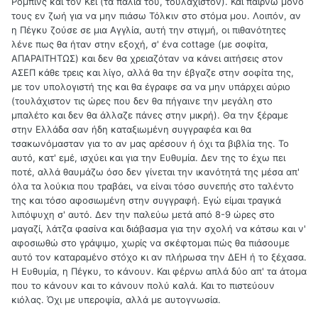
Ρόμπινς και τον Κέι (τα παλιά του, τουλάχιστον). Και παίρνω μόνο
τους εν ζωή για να μην πιάσω Τόλκιν στο στόμα μου. Λοιπόν, αν
η Πέγκυ ζούσε σε μια Αγγλία, αυτή την στιγμή, οι πιθανότητες
λένε πως θα ήταν στην εξοχή, σ' ένα cottage (με σοφίτα,
ΑΠΑΡΑΙΤΗΤΩΣ) και δεν θα χρειαζόταν να κάνει αιτήσεις στον
ΑΣΕΠ κάθε τρεις και λίγο, αλλά θα την έβγαζε στην σοφίτα της,
με τον υπολογιστή της και θα έγραφε σα να μην υπάρχει αύριο
(τουλάχιστον τις ώρες που δεν θα πήγαινε την μεγάλη στο
μπαλέτο και δεν θα άλλαζε πάνες στην μικρή). Θα την ξέραμε
στην Ελλάδα σαν ήδη καταξιωμένη συγγραφέα και θα
τσακωνόμασταν για το αν μας αρέσουν ή όχι τα βιβλία της. Το
αυτό, κατ' εμέ, ισχύει και για την Ευθυμία. Δεν της το έχω πει
ποτέ, αλλά θαυμάζω όσο δεν γίνεται την ικανότητά της μέσα απ'
όλα τα λούκια που τραβάει, να είναι τόσο συνεπής στο ταλέντο
της και τόσο αφοσιωμένη στην συγγραφή. Εγώ είμαι τραγικά
λιπόψυχη σ' αυτό. Δεν την παλεύω μετά από 8-9 ώρες στο
μαγαζί, λάτζα φασίνα και διάβασμα για την σχολή να κάτσω και ν'
αφοσιωθώ στο γράψιμο, χωρίς να σκέφτομαι πώς θα πιάσουμε
αυτό τον καταραμένο στόχο κι αν πλήρωσα την ΔΕΗ ή το ξέχασα.
Η Ευθυμία, η Πέγκυ, το κάνουν. Και φέρνω απλά δύο απ' τα άτομα
που το κάνουν και το κάνουν πολύ καλά. Και το πιστεύουν
κιόλας. Όχι με υπεροψία, αλλά με αυτογνωσία.