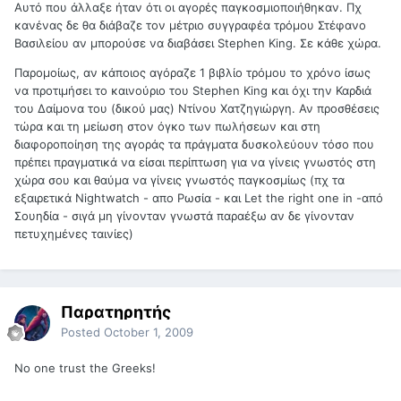
Αυτό που άλλαξε ήταν ότι οι αγορές παγκοσμιοποιήθηκαν. Πχ
κανένας δε θα διάβαζε τον μέτριο συγγραφέα τρόμου Στέφανο
Βασιλείου αν μπορούσε να διαβάσει Stephen King. Σε κάθε χώρα.
Παρομοίως, αν κάποιος αγόραζε 1 βιβλίο τρόμου το χρόνο ίσως
να προτιμήσει το καινούριο του Stephen King και όχι την Καρδιά
του Δαίμονα του (δικού μας) Ντίνου Χατζηγιώργη. Αν προσθέσεις
τώρα και τη μείωση στον όγκο των πωλήσεων και στη
διαφοροποίηση της αγοράς τα πράγματα δυσκολεύουν τόσο που
πρέπει πραγματικά να είσαι περίπτωση για να γίνεις γνωστός στη
χώρα σου και θαύμα να γίνεις γνωστός παγκοσμίως (πχ τα
εξαιρετικά Nightwatch - απο Ρωσία - και Let the right one in -από
Σουηδία - σιγά μη γίνονταν γνωστά παραέξω αν δε γίνονταν
πετυχημένες ταινίες)
Παρατηρητής
Posted
October 1, 2009
No one trust the Greeks!