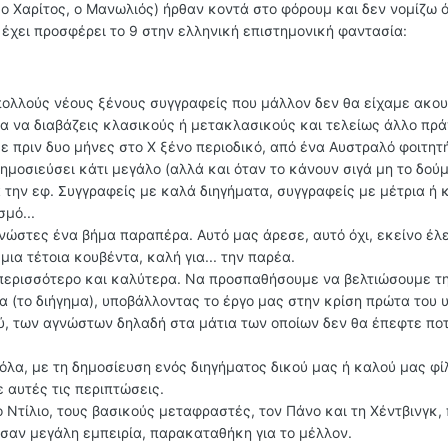
 ο Χαρίτος, ο Μανωλιός) ήρθαν κοντά στο φόρουμ και δεν νομίζω 
ι έχει προσφέρει το 9 στην ελληνική επιστημονική φαντασία:
ολλούς νέους ξένους συγγραφείς που μάλλον δεν θα είχαμε ακουσ
μα να διαβάζεις κλασικούς ή μετακλασικούς και τελείως άλλο πρ
ε πριν δυο μήνες στο Χ ξένο περιοδικό, από ένα Αυστραλό φοιτητή
ημοσιεύσει κάτι μεγάλο (αλλά και όταν το κάνουν σιγά μη το δού
ια την εφ. Συγγραφείς με καλά διηγήματα, συγγραφείς με μέτρια ή
σμό...
γνώστες ένα βήμα παραπέρα. Αυτό μας άρεσε, αυτό όχι, εκείνο έλ
 μια τέτοια κουβέντα, καλή για... την παρέα.
ερισσότερο και καλύτερα. Να προσπαθήσουμε να βελτιώσουμε τ
α (το διήγημα), υποβάλλοντας το έργο μας στην κρίση πρώτα του
ού, των αγνώστων δηλαδή στα μάτια των οποίων δεν θα έπεφτε ποτ
λα, με τη δημοσίευση ενός διηγήματος δικού μας ή καλού μας φί
ε αυτές τις περιπτώσεις.
ο Ντίλιο, τους βασικούς μεταφραστές, τον Πάνο και τη Χέντβινγκ,
σαν μεγάλη εμπειρία, παρακαταθήκη για το μέλλον.