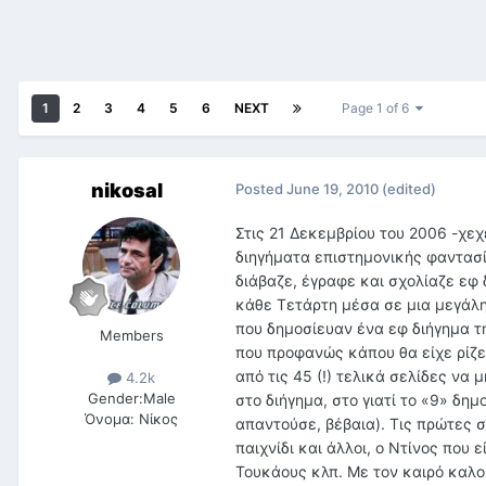
1
2
3
4
5
6
NEXT
Page 1 of 6
nikosal
Posted
June 19, 2010
(edited)
Στις 21 Δεκεμβρίου του 2006 -χεχ
διηγήματα επιστημονικής φαντασία
διάβαζε, έγραφε και σχολίαζε εφ 
κάθε Τετάρτη μέσα σε μια μεγάλη
που δημοσίευαν ένα εφ διήγημα τη 
Members
που προφανώς κάπου θα είχε ρίζε
από τις 45 (!) τελικά σελίδες να
4.2k
Gender:
Male
στο διήγημα, στο γιατί το «9» δη
Όνομα:
Νίκος
απαντούσε, βέβαια). Τις πρώτες σ
παιχνίδι και άλλοι, ο Ντίνος που 
Τουκάους κλπ. Με τον καιρό καλο