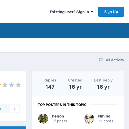
Sign Up
Existing user? Sign In
All Activity
Replies
Created
Last Reply
147
16 yr
16 yr
TOP POSTERS IN THIS TOPIC
rs
0
heiron
Nihilio
17 posts
12 posts