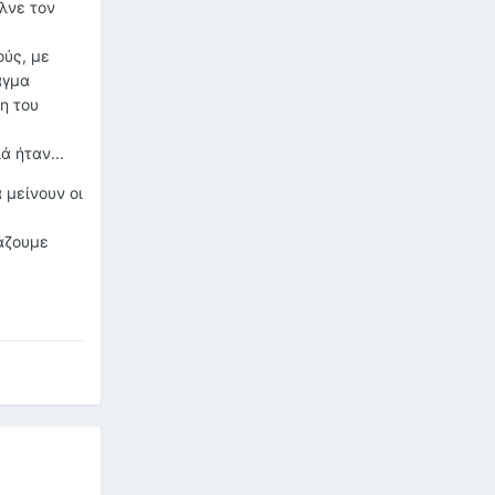
λνε τον
ούς, με
άγμα
η του
ά ήταν...
 μείνουν οι
άζουμε