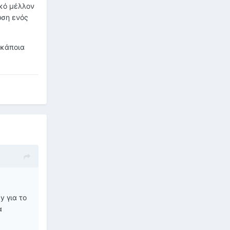
ικό μέλλον
ωση ενός
 κάποια
y για το
α