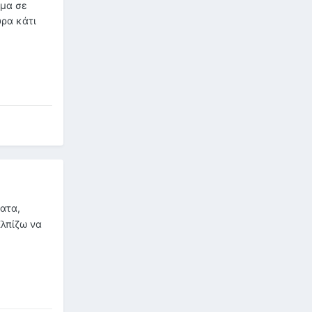
ημα σε
υρα κάτι
ματα,
Ελπίζω να