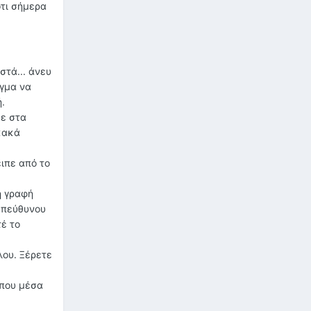
ότι σήμερα
τά... άνευ
άγμα να
.
με στα
 κακά
ειπε από το
η γραφή
 υπεύθυνου
έ το
λου. Ξέρετε
 που μέσα