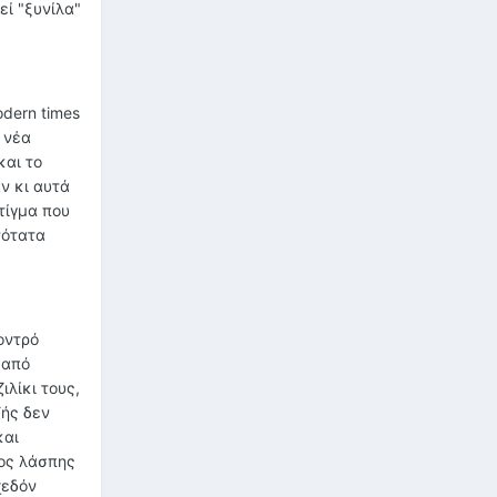
εί "ξυνίλα"
odern times
 νέα
και το
ν κι αυτά
τίγμα που
νότατα
οντρό
 από
ιλίκι τους,
ζής δεν
και
μος λάσπης
χεδόν