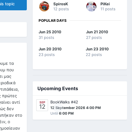
is topic
SpirosK
PiKei
12 posts
11 posts
POPULAR DAYS
Jun 25 2010
Jun 21 2010
31 posts
27 posts
Jun 20 2010
Jun 23 2010
23 posts
22 posts
ουμε τα
ουμ που
τι μας
εριοδικά
Upcoming Events
ντιπάθεια,
ς πρώτες
BookWalks #42
αίνει αντί
SEP
12
0
12 September 2026 4:00 PM
κώς δεν
Until
6:00 PM
 μπήκαν στο
ιν, ο
δημοσίευαν