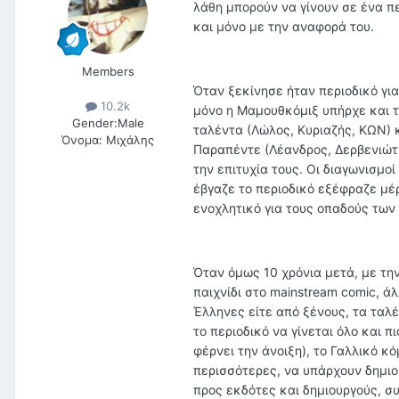
λάθη μπορούν να γίνουν σε ένα π
και μόνο με την αναφορά του.
Members
Όταν ξεκίνησε ήταν περιοδικό για
10.2k
μόνο η Μαμουθκόμιξ υπήρχε και τα
Gender:
Male
ταλέντα (Λώλος, Κυριαζής, ΚΩΝ) 
Όνομα:
Μιχάλης
Παραπέντε (Λέανδρος, Δερβενιώτη
την επιτυχία τους. Οι διαγωνισμο
έβγαζε το περιοδικό εξέφραζε μέρ
ενοχλητικό για τους οπαδούς των 
Όταν όμως 10 χρόνια μετά, με την
παιχνίδι στο mainstream comic, ά
Έλληνες είτε από ξένους, τα ταλέ
το περιοδικό να γίνεται όλο και 
φέρνει την άνοιξη), το Γαλλικό κό
περισσότερες, να υπάρχουν δημιο
προς εκδότες και δημιουργούς, σ