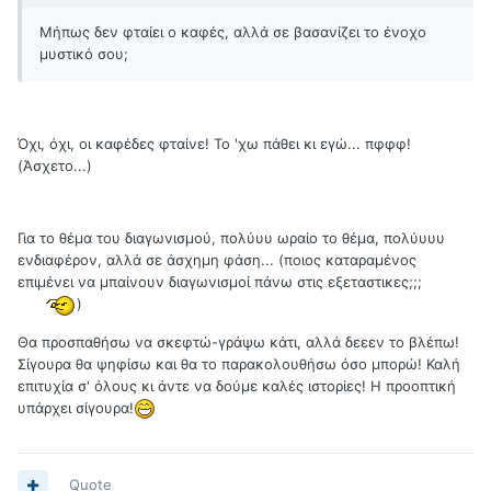
Μήπως δεν φταίει ο καφές, αλλά σε βασανίζει το ένοχο
μυστικό σου;
Όχι, όχι, οι καφέδες φταίνε! Το 'χω πάθει κι εγώ... πφφφ!
(Άσχετο...)
Για το θέμα του διαγωνισμού, πολύυυ ωραίο το θέμα, πολύυυυ
ενδιαφέρον, αλλά σε άσχημη φάση... (ποιος καταραμένος
επιμένει να μπαίνουν διαγωνισμοί πάνω στις εξεταστικες;;;
)
Θα προσπαθήσω να σκεφτώ-γράψω κάτι, αλλά δεεεν το βλέπω!
Σίγουρα θα ψηφίσω και θα το παρακολουθήσω όσο μπορώ! Καλή
επιτυχία σ' όλους κι άντε να δούμε καλές ιστορίες! Η προοπτική
υπάρχει σίγουρα!
Quote