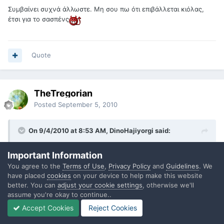
Συμβαίνει συχνά άλλωστε. Μη σου πω ότι επιβάλλεται κιόλας,
έτσι για το σασπένς
Quote
TheTregorian
Posted
September 5, 2010
On 9/4/2010 at 8:53 AM, DinoHajiyorgi said:
Εγώ. Άκου "εξεταστικές"! Να τις παρατήσετε τις εξεταστικές.
Important Information
Τι, νομίζετε ότι μια μέρα θα βγάζετε καλά λεφτά επειδή
You agree to the
Terms of Use
,
Privacy Policy
and
Guidelines
. We
λειώνετε τώρα στη μελέτη;
have placed
cookies
on your device to help make this website
better. You can
adjust your cookie settings
, otherwise we'll
assume you're okay to continue..
Accept Cookies
Reject Cookies