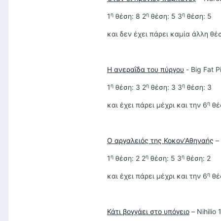
η
η
η
1
θέση: 8 2
θέση: 5 3
θέση: 5
και δεν έχει πάρει καμία άλλη θ
Η ανεραΐδα του πύργου
- Big Fat P
η
η
η
1
θέση: 3 2
θέση: 3 3
θέση: 3
η
και έχει πάρει μέχρι και την 6
θέσ
Ο αργαλειός της Κοκον'Αθηναής
–
η
η
η
1
θέση: 2 2
θέση: 5 3
θέση: 2
η
και έχει πάρει μέχρι και την 6
θέσ
Κάτι βογγάει στο υπόγειο
– Nihilio 