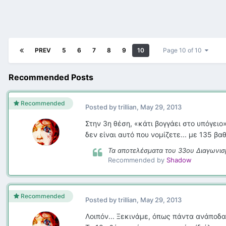
PREV
5
6
7
8
9
10
Page 10 of 10
Recommended Posts
Recommended
Posted by
trillian
,
May 29, 2013
Στην 3η θέση, «κάτι βογγάει στο υπόγειο»
δεν είναι αυτό που νομίζετε... με 135 βα
Τα αποτελέσματα του 33ου Διαγωνισ
Recommended by
Shadow
Recommended
Posted by
trillian
,
May 29, 2013
Λοιπόν... Ξεκινάμε, όπως πάντα ανάποδ