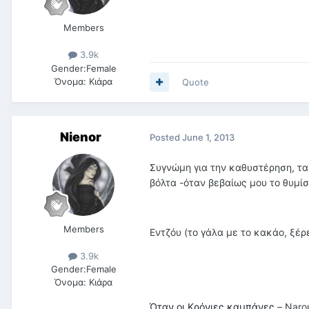
Members
3.9k
Gender:
Female
Όνομα:
Κιάρα
Quote
Nienor
Posted
June 1, 2013
Συγνώμη για την καθυστέρηση, τα
βόλτα -όταν βεβαίως μου το θυμί
Members
Εντζόυ (το γάλα με το κακάο, ξέρε
3.9k
Gender:
Female
Όνομα:
Κιάρα
Όταν οι Κρόνιες καμπάνες
– Narou