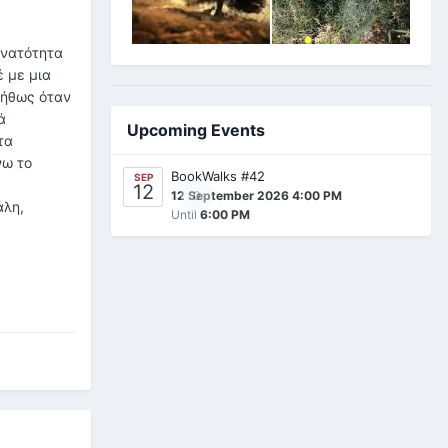
υνατότητα
έ με μια
νήθως όταν
ά
Upcoming Events
τα
νω το
BookWalks #42
SEP
12
0
12 September 2026 4:00 PM
άλη,
Until
6:00 PM