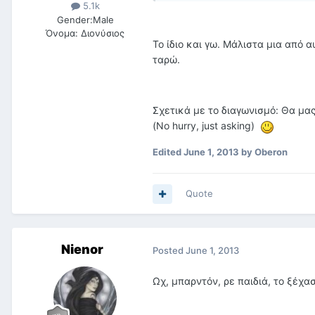
5.1k
Gender:
Male
Όνομα:
Διονύσιος
To ίδιο και γω. Μάλιστα μια από 
ταρώ.
Σχετικά με το διαγωνισμό: Θα μας
(No hurry, just asking)
Edited
June 1, 2013
by Oberon
Quote
Nienor
Posted
June 1, 2013
Ωχ, μπαρντόν, ρε παιδιά, το ξέχασ