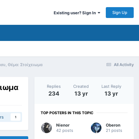
Sign Up
Existing user? Sign In
συ, Θέμα: Στοίχειωμα
All Activity
ειωμα
Replies
Created
Last Reply
234
13 yr
13 yr
TOP POSTERS IN THIS TOPIC
rs
1
Nienor
Oberon
42 posts
21 posts