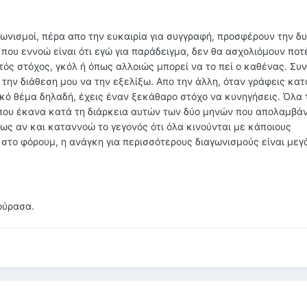
γωνισμοί, πέρα απο την ευκαιρία για συγγραφή, προσφέρουν την δ
 που εννοώ είναι ότι εγώ για παράδειγμα, δεν θα ασχολιόμουν ποτ
τός στόχος, γκόλ ή όπως αλλοιώς μπορεί να το πεί ο καθένας. Συ
την διάθεση μου να την εξελίξω. Απο την άλλη, όταν γράφεις κατ
ικό θέμα δηλαδή, έχεις έναν ξεκάθαρο στόχο να κυνηγήσεις. Όλα 
που έκανα κατά τη διάρκεια αυτών των δύο μηνών που απολαμβά
ς αν και καταννοώ το γεγονός ότι όλα κινούνται με κάποιους
το φόρουμ, η ανάγκη για περισσότερους διαγωνισμούς είναι μεγ
ούρασα.