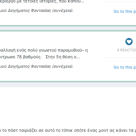
ρίεργο με τέτοιες ιστορίες, που κάπου...
μού Διηγήματος Φαντασίας (συνέχεια).
Go to this 
ραλλαγή ενός πολύ γνωστού παραμυθιού– η
4 REACTI
τρωσε 78 βαθμούς. Στην 5η θέση ο...
μού Διηγήματος Φαντασίας (συνέχεια).
Go to this 
το πόστ ταιριάζει σε αυτό το τόπικ οπότε ένας μοντ ας κάνει τα 