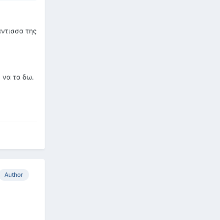
άντισσα της
 να τα δω.
Author