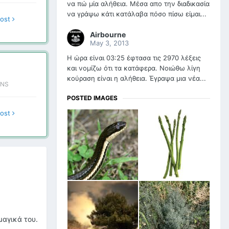
να πώ μία αλήθεια. Μέσα απο την διαδικασία
να γράψω κάτι κατάλαβα πόσο πίσω είμαι...
post
Airbourne
May 3, 2013
Η ώρα είναι 03:25 έφτασα τις 2970 λέξεις
και νομίζω ότι τα κατάφερα. Νοιώθω λίγη
κούραση είναι η αλήθεια. Έγραψα μια νέα...
ONS
POSTED IMAGES
post
μαγικά του.