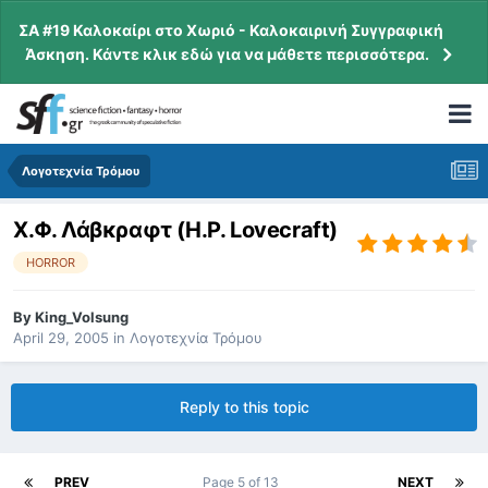
ΣΑ #19 Καλοκαίρι στο Χωριό - Καλοκαιρινή Συγγραφική
Άσκηση. Κάντε κλικ εδώ για να μάθετε περισσότερα.
Λογοτεχνία Τρόμου
X.Φ. Λάβκραφτ (H.P. Lovecraft)
HORROR
By
King_Volsung
April 29, 2005
in
Λογοτεχνία Τρόμου
Reply to this topic
PREV
Page 5 of 13
NEXT