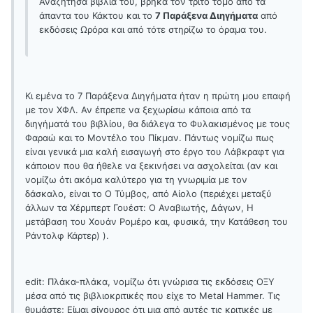
Αναζήτησα βιβλία του, βρήκα τον τρίτο τόμο από τα
άπαντα του Κάκτου και το
7 Παράξενα Διηγήματα
από
εκδόσεις Ωρόρα και από τότε στηρίζω το όραμα του.
Κι εμένα το 7 Παράξενα Διηγήματα ήταν η πρώτη μου επαφή
με τον ΧΦΛ. Αν έπρεπε να ξεχωρίσω κάποια από τα
διηγήματά του βιβλίου, θα διάλεγα το Φυλακισμένος με τους
Φαραώ και το Μοντέλο του Πίκμαν. Πάντως νομίζω πως
είναι γενικά μια καλή εισαγωγή στο έργο του Λάβκραφτ για
κάποιον που θα ήθελε να ξεκινήσει να ασχολείται (αν και
νομίζω ότι ακόμα καλύτερο για τη γνωριμία με τον
δάσκαλο, είναι το Ο Τύμβος, από Αίολο (περιέχει μεταξύ
άλλων τα Χέρμπερτ Γουέστ: Ο Αναβιωτής, Δάγων, Η
μετάβαση του Χουάν Ρομέρο και, φυσικά, την Κατάθεση του
Ράντολφ Κάρτερ) ).
edit: Πλάκα-πλάκα, νομίζω ότι γνώρισα τις εκδόσεις ΟΞΥ
μέσα από τις βιβλιοκριτικές που είχε το Metal Hammer. Τις
θυμάστε; Είμαι σίγουρος ότι μια από αυτές τις κριτικές με