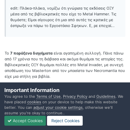
edit: Πλάκα-πλάκα, νομίζω ότι γνώρισα τις εκδόσεις ΟΞΥ
μέσα από τις βιβλιοκριτικές που είχε το Metal Hammer. Τις
θυμάστε; Είμαι σίγουρος ότι μια από αυτές τις κριτικές με
έσπρωξε να πάρω το Εργοστάσιο Σφηκων. Ε, ρε εποχαί...
Το
7 παράξενα διηγήματα
είναι αγαπημένη συλλογή. Πάνε πάνω
από 17 χρόνια που τη διάβασα και ακόμα θυμάμαι τις ιστορίες της.
Βιβλιοκριτικές ΟΞΥ θυμάμαι πολλές στο Metal Invader, με συνεχή
αποθέωση του Masterton από τον μπασίστα των Necromantia που
είχε μια στήλη για βιβλία.
Important Information
You agree to the
Terms of Use
,
Privacy Policy
and
Guidelines
. We
Quote
have placed
cookies
on your device to help make this website
better. You can
adjust your cookie settings
, otherwise we'll
assume you're okay to continue..
Nestor
Accept Cookies
Reject Cookies
Posted
September 16, 2012