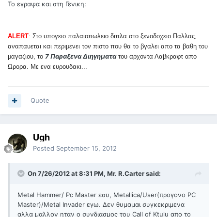
Το εγραψα και στη Γενικη:
ALERT
: Στο υπογειο παλαιοπωλειο διπλα στο ξενοδοχειο Παλλας,
αναπαυεται και περιμενει τον πιστο που θα το βγαλει απο τα βαθη του
7 Παραξενα Διηγηματα
μαγαζιου, το
του αρχοντα Λαβκραφτ απο
Ωρορα. Με ενα ευρουδακι...
Quote
Ugh
Posted
September 15, 2012
On 7/26/2012 at 8:31 PM, Mr. R.Carter said:
Metal Hammer/ Pc Master εσυ, Metallica/User(προγονο PC
Master)/Μetal Invader εγω. Δεν θυμαμαι συγκεκριμενα
αλλα μαλλον ηταν ο συνδιασμος του Call of Ktulu απο το