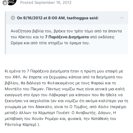
Posted
September 16, 2012
On 9/16/2012 at 8:00 AM, tsathoggua said:
Αναζήτησα βιβλία του, βρήκα τον τρίτο τόμο από τα άπαντα
του Κάκτου και το
7 Παράξενα Διηγήματα
από εκδόσεις
Ωρόρα και από τότε στηρίζω το όραμα του.
Κι εμένα το 7 Παράξενα Διηγήματα ήταν η πρώτη μου επαφή με
τον ΧΦΛ. Αν έπρεπε να ξεχωρίσω κάποια από τα διηγήματά του
βιβλίου, θα διάλεγα το Φυλακισμένος με τους Φαραώ και το
Μοντέλο του Πίκμαν. Πάντως νομίζω πως είναι γενικά μια καλή
εισαγωγή στο έργο του Λάβκραφτ για κάποιον που θα ήθελε να
ξεκινήσει να ασχολείται (αν και νομίζω ότι ακόμα καλύτερο για τη
γνωριμία με τον δάσκαλο, είναι το Ο Τύμβος, από Αίολο (περιέχει
μεταξύ άλλων τα Χέρμπερτ Γουέστ: Ο Αναβιωτής, Δάγων, Η
μετάβαση του Χουάν Ρομέρο και, φυσικά, την Κατάθεση του
Ράντολφ Κάρτερ) ).