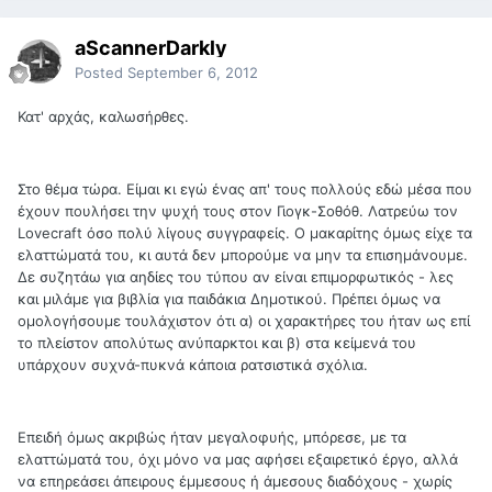
aScannerDarkly
Posted
September 6, 2012
Κατ' αρχάς, καλωσήρθες.
Στο θέμα τώρα. Είμαι κι εγώ ένας απ' τους πολλούς εδώ μέσα που
έχουν πουλήσει την ψυχή τους στον Γιογκ-Σοθόθ. Λατρεύω τον
Lovecraft όσο πολύ λίγους συγγραφείς. Ο μακαρίτης όμως είχε τα
ελαττώματά του, κι αυτά δεν μπορούμε να μην τα επισημάνουμε.
Δε συζητάω για αηδίες του τύπου αν είναι επιμορφωτικός - λες
και μιλάμε για βιβλία για παιδάκια Δημοτικού. Πρέπει όμως να
ομολογήσουμε τουλάχιστον ότι α) οι χαρακτήρες του ήταν ως επί
το πλείστον απολύτως ανύπαρκτοι και β) στα κείμενά του
υπάρχουν συχνά-πυκνά κάποια ρατσιστικά σχόλια.
Επειδή όμως ακριβώς ήταν μεγαλοφυής, μπόρεσε, με τα
ελαττώματά του, όχι μόνο να μας αφήσει εξαιρετικό έργο, αλλά
να επηρεάσει άπειρους έμμεσους ή άμεσους διαδόχους - χωρίς