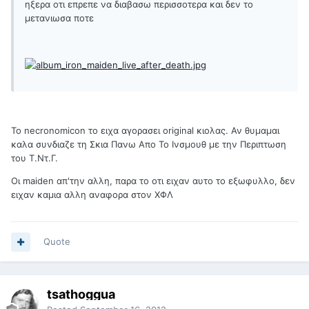
ηξερα οτι επρεπε να διαβασω περισσοτερα και δεν το
μετανιωσα ποτε
Το necronomicon το ειχα αγορασει original κιολας. Αν θυμαμαι
καλα συνδιαζε τη Σκια Πανω Απο Το Ινσμουθ με την Περιπτωση
του Τ.Ντ.Γ.
Οι maiden απ'την αλλη, παρα το οτι ειχαν αυτο το εξωφυλλο, δεν
ειχαν καμια αλλη αναφορα στον ΧΦΛ
Quote
tsathoggua