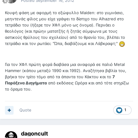
Posted
September 16, 2012
Κουφή φάση με αφορμή το εξώφυλλο Maiden: στο γυμνάσιο,
μεηντενάς φίλος μου είχε γράψει το δίστιχο του Alhazred στο
τετράδιο του (ήξερε τον ΧΦΛ μόνο ως όνομα). Περνάει ο
θεολόγος (και πρώην ματατζής ή ζητάς σύμφωνα με τους
αστικούς θρύλους του σχολείου) από το θρανίο του, βλέπει το
τετράδιο και τον ρωτάει: "Ώπα, διαβάζουμε και Λάβκραφτ;"
Για τον ΧΦΛ πρώτη φορά διαβάσα μια αναφορά σε παλιό Metal
Hammer (κάπου μεταξύ 1990 και 1992). Αναζήτησα βιβλία του,
βρήκα τον τρίτο τόμο από τα άπαντα του Κάκτου και το
7
Παράξενα Διηγήματα
από εκδόσεις Ωρόρα και από τότε στηρίζω
το όραμα του.
Quote
1
dagoncult