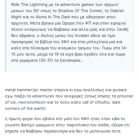
Ride The Lightning με τα adventure games των αρχων/
μεσων του 90' oπως το Shadow Of The Comet, το Gabriel
Night και το Alone In The Dark που με οδηγησαν στον
αρχοντα. Μετα βρηκα μια Ωρορα (την #7) και οταν εψαχνα
πλεον εναγωνιως να διαβασω και αλλα μιας και στην Ξανθη
δεν εβρισκα, ο Αιολος μεσω του Invader εδινε σε τιμη
προσφορας τα βιβλια του ΧΦΛ και ετσι μπλεχτηκα μια και
καλη στα πλοκαμια του κοσμικου τρομου του. Γυρω στα 14-
15 μου αυτα, μεχρι τα 19 τα ειχα βρει σχεδον ολα και τωρα
στα γεραματα (30-31) τα ξαναπιασα...
metal hammer/pc master επερνα κι εγω ανελλιπως και φυσικα
εχω παιξει τα adventures που ανεφερες (οπως επισης τα prisoner
of ice, necronomicon και το πολυ καλο call of cthulhu: dark
corners of the earth)
η πρωτη φορα που εβαλα στο ματι τον ΧΦΛ ηταν οταν ειδα το
γνωστο διστιχο γραμμενο στην ταφοπλακα του eddie, ηξερα οτι
επρεπε να διαβασω περισσοτερα και δεν το μετανιωσα ποτε