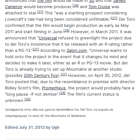
announced that
the film
would be made in
3D
and that
James
[26]
Cameron
would become producer,
and
Tom Cruise
was
[27]
attached to star.
This "was a startling prospect considering
[27]
Lovecraft's tale had long been considered unfilmable."
Del Toro
confirmed that the film would begin production as early as May
[28]
2011 and start filming in June.
However, in March 2011, it was
announced that "
Universal
refused to greenlight the project due
to del Toro's insistence that it be released with an R rating rather
[27]
than a PG-13."
According to
Salon.com
, "Universal wants to
hold onto the project in the event that it changes its mind and
decides to make it later, either as an R or PG-13 movie. But del
Toro is already trying to set up
Mountains
at another studio
[27]
(possibly
20th Century Fox
).
However, on April 30, 2012, del
Toro posted that, due to the resemblance in premise with director
Ridley Scott's film,
Prometheus
, the project would probably face a
[29]
"long pause -if not demise".
The film's current status is
[30]
unknown.
(αναφερεται στην εδω και χρονια προσπαθεια του Del Toro να γυρισει σε
υπερπαραγωγη το επος At the Mountains of Madness)
Edited
July 31, 2012
by Ugh