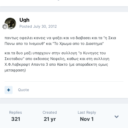
Ugh
Posted
July 30, 2012
παντως οφειλει κανεις να ψαξει και να διαβασει και τα "η Σκια
Πανω απο το Ινσμουθ" και "Το Χρωμα απο το Διαστημα"
και τα δυο μαζι υπαρχουν στην συλλογη "ο Κυνηγος του
Σκοταδιου" απο εκδοσεις Νεφελη, καθως και στη συλλογη
Χ.Φ.Λαβκραφτ Απαντα 3 απο Κακτο (με απαραδεκτη ομως
μεταφραση)
Quote
Replies
Created
Last Reply
321
21 yr
Nov 1