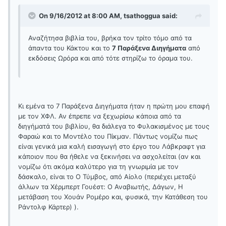
On 9/16/2012 at 8:00 AM, tsathoggua said:
Αναζήτησα βιβλία του, βρήκα τον τρίτο τόμο από τα
άπαντα του Κάκτου και το
7 Παράξενα Διηγήματα
από
εκδόσεις Ωρόρα και από τότε στηρίζω το όραμα του.
Κι εμένα το 7 Παράξενα Διηγήματα ήταν η πρώτη μου επαφή
με τον ΧΦΛ. Αν έπρεπε να ξεχωρίσω κάποια από τα
διηγήματά του βιβλίου, θα διάλεγα το Φυλακισμένος με τους
Φαραώ και το Μοντέλο του Πίκμαν. Πάντως νομίζω πως
είναι γενικά μια καλή εισαγωγή στο έργο του Λάβκραφτ για
κάποιον που θα ήθελε να ξεκινήσει να ασχολείται (αν και
νομίζω ότι ακόμα καλύτερο για τη γνωριμία με τον
δάσκαλο, είναι το Ο Τύμβος, από Αίολο (περιέχει μεταξύ
άλλων τα Χέρμπερτ Γουέστ: Ο Αναβιωτής, Δάγων, Η
μετάβαση του Χουάν Ρομέρο και, φυσικά, την Κατάθεση του
Ράντολφ Κάρτερ) ).