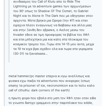
συνδιασμος του Call of Ktulu απο το Ride The
Lightning με τα adventure games των αρχων/μεσων
του 90' oπως το Shadow Of The Comet, το Gabriel
Night και το Alone In The Dark που με οδηγησαν στον
αρχοντα. Μετα βρηκα μια Ωρορα (την #7) και οταν
εψαχνα πλεον εναγωνιως να διαβασω και αλλα μιας
και στην Ξανθη δεν εβρισκα, ο Αιολος μεσω του
Invader εδινε σε τιμη προσφορας τα βιβλια του ΧΦΛ
και ετσι μπλεχτηκα μια και καλη στα πλοκαμια του
κοσμικου τρομου του. Γυρω στα 14-15 μου αυτα, μεχρι
τα 19 τα ειχα βρει σχεδον ολα και τωρα στα γεραματα
(30-31) τα ξαναπιασα...
metal hammer/pc master επερνα κι εγω ανελλιπως και
φυσικα εχω παιξει τα adventures που ανεφερες (οπως
επισης τα prisoner of ice, necronomicon και το πολυ καλο
call of cthulhu: dark corners of the earth)
η πρωτη φορα που εβαλα στο ματι τον ΧΦΛ ηταν οταν ειδα
το γνωστο διστιχο γραμμενο στην ταφοπλακα του eddie,