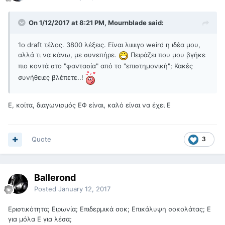
On 1/12/2017 at 8:21 PM, Mournblade said:
1o draft τέλος. 3800 λέξεις. Είναι λιιιιιγο weird η ιδέα μου,
αλλά τι να κάνω, με συνεπήρε.
Πειράζει που μου βγήκε
πιο κοντά στο "φαντασία" από το "επιστημονική"; Κακές
συνήθειες βλέπετε..!
Ε, κοίτα, διαγωνισμός ΕΦ είναι, καλό είναι να έχει Ε
Quote
3
Ballerond
Posted
January 12, 2017
Εριστικότητα; Ειρωνία; Επιδερμικά σοκ; Επικάλυψη σοκολάτας; Ε
για μόλα Ε για λέσα;