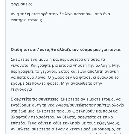
φαρμακείο;
Αν η τηλεμεταφορά στοίχιζε λίγο παραπάνω από ένα
εισιτήριο τρένου;
Οτιδήποτε απ’ αυτά, θα άλλαζε τον κόσμο μας για πάντα.
Σκεφτείτε ένα μόνο ή και περισσότερα απ’ αυτά τα
γεγονότα. Και γράψτε μια ιστορία γι’ αυτή την αλλαγή. Μην
περιγράψετε το γεγονός. Εκτός και είναι απόλυτη ανάγκη
να πείτε δυο λόγια. Ο χώρος δεν θα φτάσει κι εξάλλου το
έχουμε δει πολλές φορές. Μην αναλωθείτε στην
τεχνολογία
Σκεφτείτε τις συνέπειες
. Σκεφτείτε αν είμαστε έτοιμοι να
εντάξουμε αυτή τη νέα γνώση/συνειδητοποίηση/τεχνολογία
στη ζωή μας. Σκεφτείτε ποιοι θα ωφεληθούν και ποιοι θα
βλαφτούν περισσότερο. Αν θέλετε, σκεφτείτε σε επικό
επίπεδο. Τι θα κάνει η κάθε εκκλησία με τους εξωγήινους.
Αν θέλετε, σκεφτείτε σ’ έναν οικεγενειακό μικρόκοσμο, σε