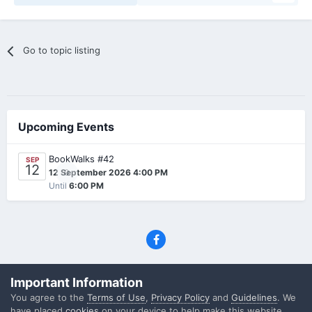
Go to topic listing
Upcoming Events
BookWalks #42
SEP
12
0
12 September 2026 4:00 PM
Until
6:00 PM
Privacy Policy
Contact Us
Cookies
Important Information
(C) SFF.gr, All rights reserved
You agree to the
Terms of Use
,
Privacy Policy
and
Guidelines
. We
Powered by Invision Community
have placed
cookies
on your device to help make this website